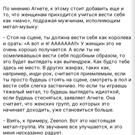
По мнению Агнете, к этому стоит добавить еще и
то, что женщинам приходится учиться вести себя
как «мачо», подражая мужчинам, исполняющим
метал-музыку:
- Стоя на сцене, ты должна вести себя как королева
и орать: «А вот и я! ААААААА!!» У женщин это не
очень хорошо получается. А если ты не
осмеливаешься вести себя подобным образом, то
это будет выглядеть как выпендреж. Как будто тебе
здесь не место. В других жанрах, таких как,
например, инди-рок, считается приемлемым, если
ты просто будешь стоять на сцене, смотреть в пол и
вести себя слегка застенчиво. Но если ты играешь
тяжелый метал, то будешь выглядеть идиоткой,
если будешь стесняться, заявляет Агнете. Она
считает, что женских групп, до которых это
начинает доходить, уже становиться больше.
- Взять, к примеру,
Zeenon
. Вот это настоящая
метал-группа. Их звучание все улучшается, и это
меня несказанно радует.