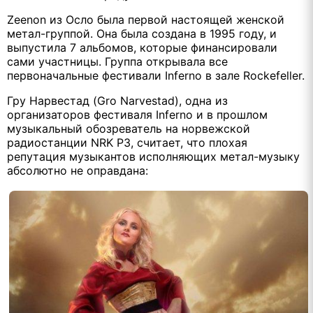
Zeenon
из Осло была первой настоящей женской
метал-группой. Она была создана в 1995 году, и
выпустила 7 альбомов, которые финансировали
сами участницы. Группа открывала все
первоначальные фестивали
Inferno
в зале
Rockefeller
.
Гру Нарвестад (
Gro
Narvestad
), одна из
организаторов фестиваля
Inferno
и в прошлом
музыкальный обозреватель на норвежской
радиостанции
NRK
P
3, считает, что плохая
репутация музыкантов исполняющих метал-музыку
абсолютно не оправдана: