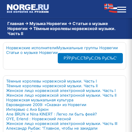
Главная
→
Музыка Норвегии
→
Статьи о музыке
Норвегии
→
Тёмные королевы норвежской музыки.
Часть II
Норвежские исполнители
Музыкальные группы Норвегии
Статьи о музыке Норвегии
РЎРјРѕС‚СЂРµС‚СЊ РµС‰С‘
Тёмные королевы норвежской музыки. Часть I
Тёмные королевы норвежской музыки. Часть II
Женское лицо норвежской электронной музыки. Часть I
Женское лицо норвежской электронной музыки. Часть II
Норвежская музыкальная культура
Евровидение 2009: «Сказка» из Норвегии
Интервью с Анэ Брюн
Ane BRUN и Nina KINERT : Легко ли быть феей?
OYE, Erlend : Норвежский лесной
Женское лицо норвежской электронной музыки. Часть III
Александр Рыбак: “Главное, чтобы не закидали