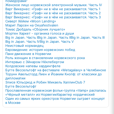
помидорами”
Женское лицо норвежской электронной музыки. Часть IV
Варг Викернес: «Граф» ни в чём не раскаивается. Часть 1
Варг Викернес: «Граф» ни в чём не раскаивается. Часть 2
Варг Викернес: «Граф» ни в чём не раскаивается. Часть 3
Сиверт Хёйем «Moon Landing»
Марит Ларсен на Oeyafestivalen
Томас Дюбдаль «Сборник лучшего»
Мортен Харкет - органика голоса и души
Big in Japan. Часть I
Big in Japan. Часть II
Big in Japan. Часть III
Big in Japan. Часть IV
Big in Japan. Часть V
Неистовый нормандец
Евровидение: история норвежских побед
Панк-движение в Норвегии
Роль женщин в становлении норвежского рока
Интервью с Эйнаром Нёклебергом
Колдовские напевы хардингфеле
Бугге Вессельтофт на фестивале «Metagalaxy» в Челябинске
Торунн Авельсгорд Лиен и Йоаким Кнопф: от классики до
дипломатии
Элисе Юльсрюд и Робин Микаель Халлин
Club 7
Бугге Вессельтофт
Прославленная норвежская фольк-группа «Vamp» распалась
«Чёрный металл» из Норвегии
Характер нордический
Один из самых ярких оркестров Норвегии сыграет концерт
в Москве