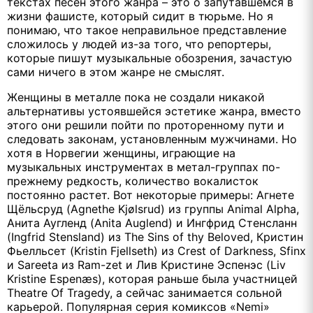
текстах песен этого жанра – это о запутавшемся в
жизни фашисте, который сидит в тюрьме. Но я
понимаю, что такое неправильное представление
сложилось у людей из-за того, что репортеры,
которые пишут музыкальные обозрения, зачастую
сами ничего в этом жанре не смыслят.
Женщины в металле пока не создали никакой
альтернативы устоявшейся эстетике жанра, вместо
этого они решили пойти по проторенному пути и
следовать законам, установленным мужчинами. Но
хотя в Норвегии женщины, играющие на
музыкальных инструментах в метал-группах по-
прежнему редкость, количество вокалисток
постоянно растет. Вот некоторые примеры: Агнете
Щёльсруд (
Agnethe
Kj
ø
lsrud
) из группы
Animal
Alpha
,
Анита Аугленд (
Anita
Auglend
) и Ингфрид Стенсланн
(
Ingfrid
Stensland
) из
The
Sins
of
thy
Beloved
, Кристин
Фьелльсет (
Kristin
Fjellseth
) из
Crest
of
Darkness
,
Sfinx
и
Sareeta
из
Ram
-
zet
и Лив Кристине Эспенэс (
Liv
Kristine
Espen
æ
s
), которая раньше была участницей
Theatre
Of
Tragedy
, а сейчас занимается сольной
карьерой. Популярная серия комиксов «
Nemi
»