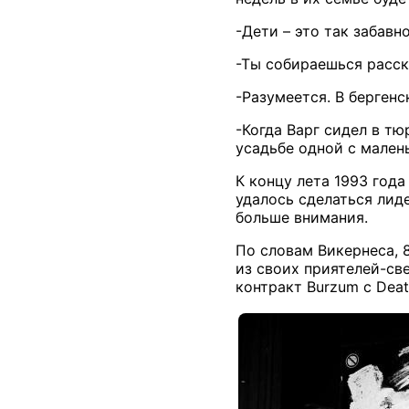
-Дети – это так забавн
-Ты собираешься расск
-Разумеется. В бергенс
-Когда Варг сидел в тю
усадьбе одной с мален
К концу лета 1993 год
удалось сделаться лид
больше внимания.
По словам Викернеса, 
из своих приятелей-св
контракт Burzum с Deat