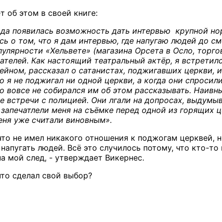
 об этом в своей книге:
года появилась возможность дать интервью крупной но
ь о том, что я дам интервью, где напугаю людей до с
пулярности «Хельвете» (магазина Орсета в Осло, торг
пателей. Как настоящий театральный актёр, я встретил
ейном, рассказал о сатанистах, поджигавших церкви, и
 я не поджигал ни одной церкви, а когда они спросили м
но вовсе не собирался им об этом рассказывать. Наив
е встречи с полицией. Они лгали на допросах, выдумыв
о запечатлели меня на съёмке перед одной из горящих
еня уже считали виновным».
 что не имел никакого отношения к поджогам церквей, 
 напугать людей. Всё это случилось потому, что кто-т
а мой след, - утверждает Викернес.
что сделал свой выбор?