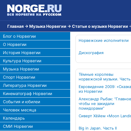
Главная
→
Музыка Норвегии
→
Статьи о музыке Норвегии
Блог о Норвегии
Норвежские исполнители
О Норвегии
История Норвегии
Дискография
Культура Норвегии
Музыка Норвегии
Тёмные королевы
Спорт Норвегии
норвежской музыки. Часть 
Литература Норвегии
Евровидение 2009: «Сказк
из Норвегии
Кинематограф Норвегии
Александр Рыбак: “Главное
События и юбилеи
чтобы не закидали
помидорами”
Человек месяца
Сиверт Хёйем «Moon Landi
Календарь
СМИ Норвегии
Big in Japan. Часть II