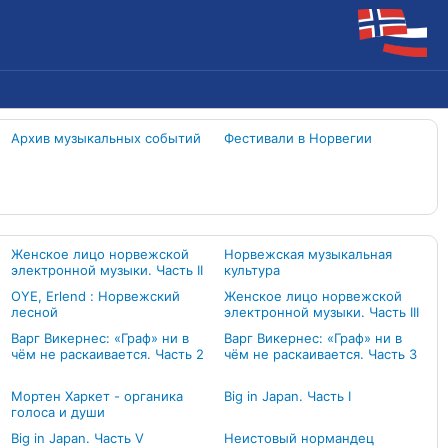
Архив музыкальных событий
Фестивали в Норвегии
Женское лицо норвежской
Норвежская музыкальная
электронной музыки. Часть II
культура
OYE, Erlend : Норвежский
Женское лицо норвежской
лесной
электронной музыки. Часть III
Варг Викернес: «Граф» ни в
Варг Викернес: «Граф» ни в
чём не раскаивается. Часть 2
чём не раскаивается. Часть 3
Мортен Харкет - органика
Big in Japan. Часть I
голоса и души
Big in Japan. Часть V
Неистовый нормандец