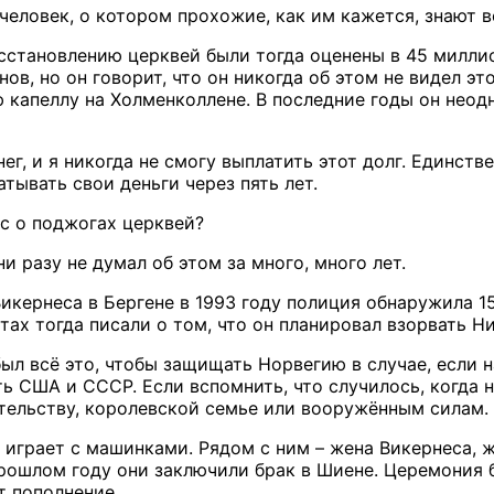
человек, о котором прохожие, как им кажется, знают в
сстановлению церквей были тогда оценены в 45 миллио
ов, но он говорит, что он никогда об этом не видел э
 капеллу на Холменколлене. В последние годы он неод
нег, и я никогда не смогу выплатить этот долг. Единств
тывать свои деньги через пять лет.
с о поджогах церквей?
ни разу не думал об этом за много, много лет.
Викернеса в Бергене в 1993 году полиция обнаружила 
етах тогда писали о том, что он планировал взорвать 
ыл всё это, чтобы защищать Норвегию в случае, если н
ь США и СССР. Если вспомнить, что случилось, когда на
тельству, королевской семье или вооружённым силам.
н играет с машинками. Рядом с ним – жена Викернеса, 
прошлом году они заключили брак в Шиене. Церемония б
т пополнение.