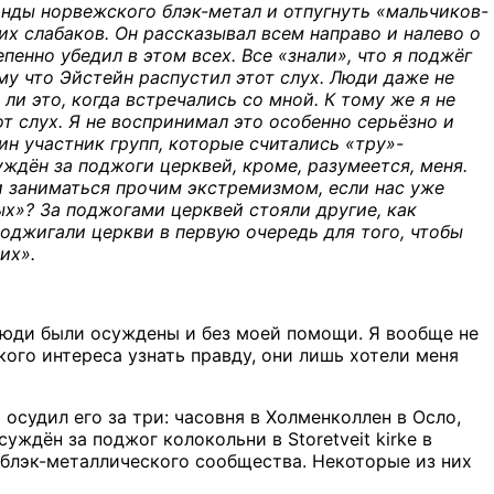
анды норвежского блэк-метал и отпугнуть «мальчиков-
их слабаков. Он рассказывал всем направо и налево о
епенно убедил в этом всех. Все «знали», что я поджёг
тому что Эйстейн распустил этот слух. Люди даже не
ли это, когда встречались со мной. К тому же я не
от слух. Я не воспринимал это особенно серьёзно и
дин участник групп, которые считались «тру»-
ждён за поджоги церквей, кроме, разумеется, меня.
и заниматься прочим экстремизмом, если нас уже
ых»? За поджогами церквей стояли другие, как
поджигали церкви в первую очередь для того, чтобы
их».
и люди были осуждены и без моей помощи. Я вообще не
кого интереса узнать правду, они лишь хотели меня
осудил его за три: часовня в Холменколлен в Осло,
суждён за поджог колокольни в Storetveit kirke в
 блэк-металлического сообщества. Некоторые из них