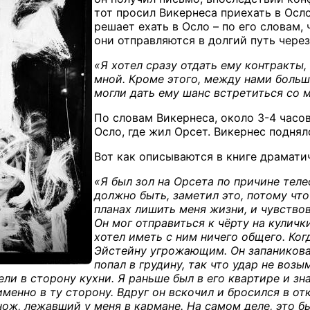
тот просил Викернеса приехать в Осло
решает ехать в Осло – по его словам,
они отправляются в долгий путь через
«Я хотел сразу отдать ему контракты,
мной. Кроме этого, между нами больш
могли дать ему шанс встретиться со 
По словам Викернеса, около 3-4 часо
Осло, где жил Орсет. Викернес поднял
Вот как описываются в книге драмати
«Я был зол на Орсета по причине теле
должно быть, заметил это, потому что
планах лишить меня жизни, и чувствова
Он мог отправиться к чёрту на куличк
хотел иметь с ним ничего общего. Когд
Эйстейну угрожающим. Он запаниковал,
попал в грудину, так что удар не возы
рели в сторону кухни. Я раньше был в его квартире и зн
именно в ту сторону. Вдруг он вскочил и бросился в от
ож, лежавший у меня в кармане. На самом деле, это б