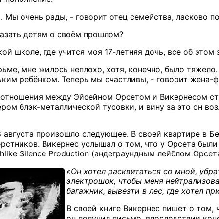
о. Мы очень рады, - говорит отец семейства, ласково п
азать детям о своём прошлом?
кой школе, где учится моя 17-летняя дочь, все об этом 
рьме, мне жилось неплохо, хотя, конечно, было тяжело
ьким ребёнком. Теперь мы счастливы, - говорит жена-
а отношения между Эйсейном Орсетом и Викернесом ст
ером блэк-металлической тусовки, и вину за это он во
8 августа произошло следующее. В своей квартире в Б
ерстников. Викернес услышал о том, что у Орсета были
hlike Silence Production (андеграундным лейблом Орсета
«Он хотел расквитаться со мной, убра
электрошок, чтобы меня нейтрализоват
багажник, вывезти в лес, где хотел пр
В своей книге Викернес пишет о том,
он получил письмо, впоследствии кон