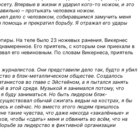
рсету. Впервые в жизни я ударил кого-то ножом, и это
равильно – протыкать человека ножом.
имел дело с человеком, собиравшимся замучить меня
а помощь и прекратил борьбу. Я отражал его удары
тиры. На теле было 23 ножевых ранения. Викернес
днамеренное. Его приятель, с которым они приехали в
звал его невиновным. По словам Викернеса, приятель
и журналистов. Они представили дело так, будто я убил
рство в блэк-металлическом обществе. Создалось
танистов во главе с Эйстейном, а я пытался занять
ой в этой среде. Музыкой я занимался потому, что
 я буду заниматься. Но быть лидером блэк-
я существовал обычай сжигать ведьм на кострах, я бы
десь и сейчас. Но вместо этого людям пришлось
е такие чувства, что даже некогда «закалённые» и
ов, чтобы «сдать» меня и обвинить во всём, что на
в борьбе за лидерство в фиктивной организации