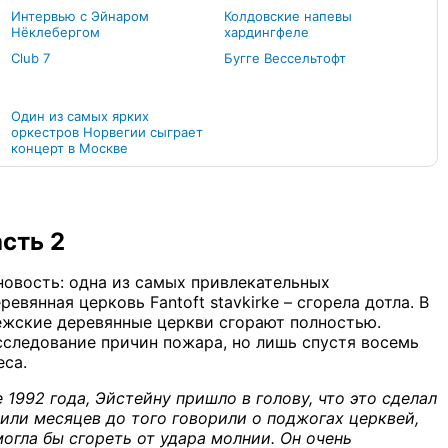
Интервью с Эйнаром
Колдовские напевы
Нёклебергом
хардингфеле
Club 7
Бугге Вессельтофт
Один из самых ярких
оркестров Норвегии сыграет
концерт в Москве
асть 2
новость: одна из самых привлекательных
вянная церковь Fantoft stavkirke – сгорела дотла. В
ежские деревянные церкви сгорают полностью.
сследование причин пожара, но лишь спустя восемь
еса.
не 1992 года, Эйстейну пришло в голову, что это сделал
 или месяцев до того говорили о поджогах церквей,
могла бы сгореть от удара молнии. Он очень