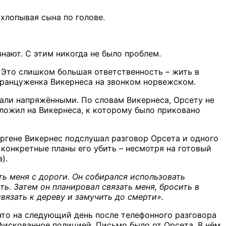
охлопывая сына по голове.
знают. С этим никогда не было проблем.
. Это слишком большая ответственность – жить в
француженка Викернеса на звонком норвежском.
али напряжёнными. По словам Викернеса, Орсету не
зложил на Викернеса, к которому было приковано
ергене Викернес подслушал разговор Орсета и одного
 конкретные планы его убить – несмотря на готовый
).
ть меня с дороги. Он собирался использовать
ь. Затем он планировал связать меня, бросить в
ивязать к дереву и замучить до смерти».
 что на следующий день после телефонного разговора
фискованное полицией. Письмо было от Орсета. В нём