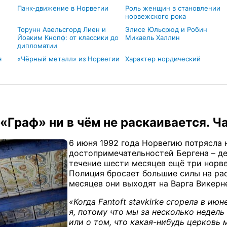
Панк-движение в Норвегии
Роль женщин в становлении
норвежского рока
Торунн Авельсгорд Лиен и
Элисе Юльсрюд и Робин
Йоаким Кнопф: от классики до
Микаель Халлин
дипломатии
я
«Чёрный металл» из Норвегии
Характер нордический
 «Граф» ни в чём не раскаивается. Ч
6 июня 1992 года Норвегию потрясла 
достопримечательностей Бергена – дере
течение шести месяцев ещё три норв
Полиция бросает большие силы на ра
месяцев они выходят на Варга Викерн
«Когда Fantoft stavkirke сгорела в ию
я, потому что мы за несколько недель
или о том, что какая-нибудь церковь 