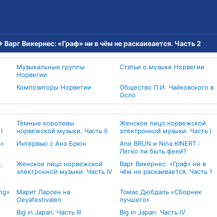
→
Варг Викернес: «Граф» ни в чём не раскаивается. Часть 2
Музыкальные группы
Статьи о музыке Норвегии
Норвегии
Композиторы Норвегии
Общество П.И. Чайковского в
Осло
Тёмные королевы
Женское лицо норвежской
I
норвежской музыки. Часть II
электронной музыки. Часть I
а»
Интервью с Анэ Брюн
Ane BRUN и Nina KINERT :
Легко ли быть феей?
,
Женское лицо норвежской
Варг Викернес: «Граф» ни в
электронной музыки. Часть IV
чём не раскаивается. Часть 1
ng»
Марит Ларсен на
Томас Дюбдаль «Сборник
Oeyafestivalen
лучшего»
Big in Japan. Часть III
Big in Japan. Часть IV