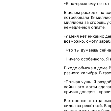
-Я по-прежнему не тот 
В целом расходы по во
потребовали 19 миллион
миллиона за сгоревшую
немедленной оплате.
-У меня нет никаких де
возможно, смогу зараба
-Что ты думаешь сейча
-Ничего особенного. Я 
В ходе обыска в доме 
разного калибра. В газ
-Полная чушь. Я раздоб
войны это могли сделат
причин доверять прави
В сторонке от отца сы
сидел за решёткой. В 
недель в их семье буде