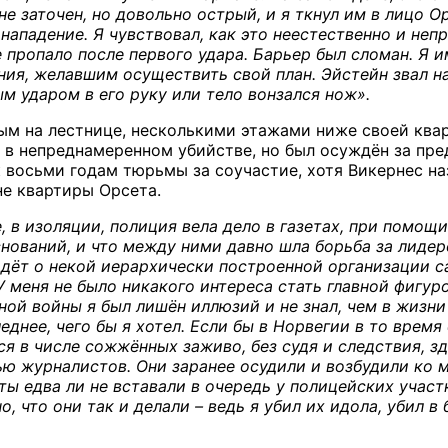
е заточен, но довольно острый, и я ткнул им в лицо О
нападение. Я чувствовал, как это неестественно и неп
 пропало после первого удара. Барьер был сломан. Я 
ения, желавшим осуществить свой план. Эйстейн звал н
м ударом в его руку или тело вонзался нож».
ым на лестнице, несколькими этажами ниже своей квар
 в непреднамеренном убийстве, но был осуждён за пре
к восьми годам тюрьмы за соучастие, хотя Викернес на
не квартиры Орсета.
, в изоляции, полиция вела дело в газетах, при помощ
снований, и что между ними давно шла борьба за лиде
идёт о некой иерархически построенной организации са
 У меня не было никакого интереса стать главной фигур
ной войны я был лишён иллюзий и не знал, чем в жизни
еднее, чего бы я хотел. Если бы в Норвегии в то врем
ся в числе сожжённых заживо, без судя и следствия, з
ю журналистов. Они заранее осудили и возбудили ко мн
ы едва ли не вставали в очередь у полицейских участк
о, что они так и делали – ведь я убил их идола, убил 