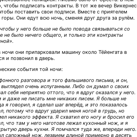
, чтобы подписать контракты. В тот же вечер Викернес
 чтобы поставить свои подписи. Вместе с приятелем
 горы. Они едут всю ночь, сменяя друг друга за рулём.
 чтобы у него больше не было повода связываться со
е не было ничего общего, и только эти контракты
мной».
в ночи они припарковали машину около Тёйенгата в
ся и позвонил в дверь.
ческие события той ночи:
фонного разговора и того фальшивого письма, и он,
 выглядел очень испуганным. Либо он думал о своих
л себя неприятно оттого, что я вдруг оказался у него.
и и даже не писать мне никаких писем. Я больше не
а я говорил, я сделал шаг вперёд, и это показалось
 потому что вдруг ударил меня ногой в грудь, но
мел никакого эффекта. Я схватил его ногу и бросил его
ал, что там у него наготове лежал кухонный нож, и я
крытую дверь кухни. Я помчался туда же, впереди него.
ыл сапожный нож, лезвием длиной примерно в десять