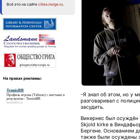
Всё это на сайте
cities.norge.ru
.
На правах рекламы:
TennisBB
-Я знал об этом, но у
Профиль игрока (Табило) с матчами и
результаты -
TennisBB
.
разговаривал с полицие
tennisbb.ru
засудить.
Викернес был осуждён 
Skjold kirke в Виндафьо
Бергене. Основанием д
также были осуждены з