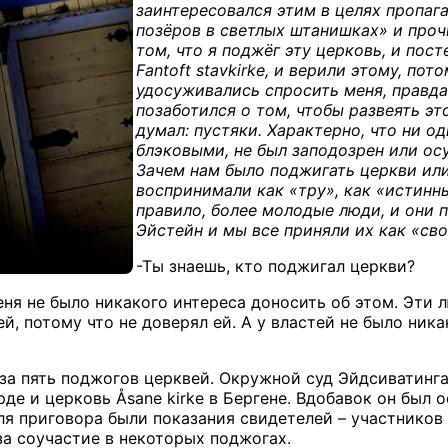
заинтересовался этим в целях пропаг
позёров в светлых штанишках» и проч
том, что я поджёг эту церковь, и пост
Fantoft stavkirke, и верили этому, по
удосуживались спросить меня, правда 
позаботился о том, чтобы развеять эт
думал: пустяки. Характерно, что ни о
блэковыми, не был заподозрен или осу
Зачем нам было поджигать церкви ил
воспринимали как «тру», как «истинн
правило, более молодые люди, и они 
Эйстейн и мы все приняли их как «сво
-Ты знаешь, кто поджигал церкви?
 меня не было никакого интереса доносить об этом. Эт
й, потому что не доверял ей. А у властей не было ника
за пять поджогов церквей. Окружной суд Эйдсиватинга 
рде и церковь Åsane kirke в Бергене. Вдобавок он был о
ля приговора были показания свидетелей – участников
а соучастие в некоторых поджогах.