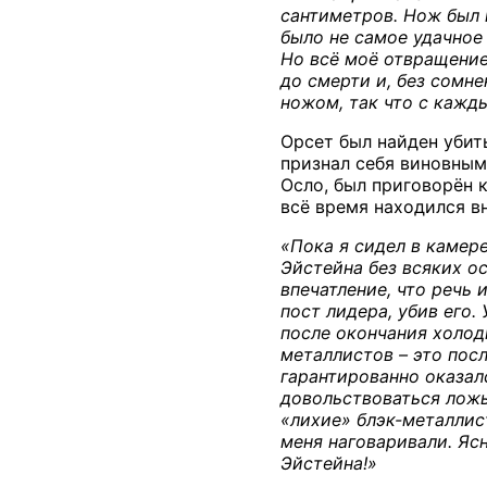
сантиметров. Нож был н
было не самое удачное 
Но всё моё отвращение
до смерти и, без сомн
ножом, так что с кажды
Орсет был найден убит
признал себя виновным
Осло, был приговорён 
всё время находился в
«Пока я сидел в камере
Эйстейна без всяких о
впечатление, что речь 
пост лидера, убив его.
после окончания холод
металлистов – это посл
гарантированно оказал
довольствоваться ложь
«лихие» блэк-металлист
меня наговаривали. Ясн
Эйстейна!»