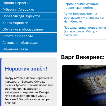
Города Норвегии
Евровидение: история
норвежских побед
Губерния Акерсхус
Бугге Вессельтофт на
Норвегия для туристов
фестивале «Metagalaxy» в
Челябинске
Карта Норвегии
Прославленная норвежска
Обучение и образование
фольк-группа «Vamp»
распалась
Работа в Норвегии
Авторы и публикации
Обратная связь
Варг Викернес:
Норвегия зовёт!
Погрузитесь в магию норвежских
городов: от фьордов Осло до
сияния Тромсё. Свежие новости о
фестивалях, марафонах и
культурных сокровищах Севера.
Что скрывают древние улицы
Бергена? Откройте секреты прямо
сейчас!