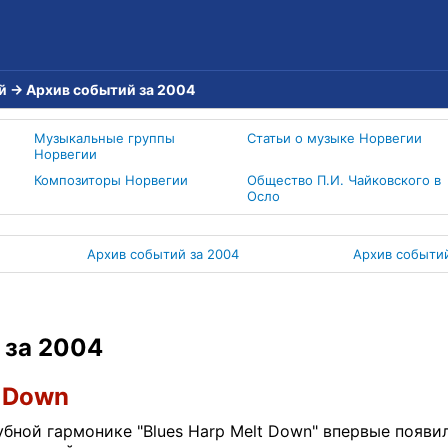
й
→
Архив событий за 2004
Музыкальные группы
Статьи о музыке Норвегии
Норвегии
Композиторы Норвегии
Общество П.И. Чайковского в
Осло
Архив событий за 2004
Архив событий
 за 2004
t Down
убной гармонике "Blues Harp Melt Down" впервые появи