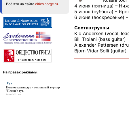
Всё это на сайте
cities.norge.ru
.
4 июня (пятница) – Ни
5 июня (суббота) – Яро
6 июня (воскресенье) 
Состав группы
Kid Andersen (vocal, lead
Bill Troiani (bass guitar)
Alexander Pettersen (dr
Bjorn Vidar Solli (guitar)
На правах рекламы:
Тут
Полное календарь - теннисный турнир
"Пекин":
тут
.
tennisbb.ru