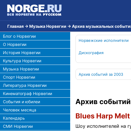
Главная
→
Музыка Норвегии
→
Архив музыкальных событи
Блог о Норвегии
Норвежские исполнители
О Норвегии
История Норвегии
Дискография
Культура Норвегии
Музыка Норвегии
Архив событий за 2003
Спорт Норвегии
Литература Норвегии
Кинематограф Норвегии
Архив событий
События и юбилеи
Человек месяца
Blues Harp Mel
Календарь
Шоу исполнителей на г
СМИ Норвегии