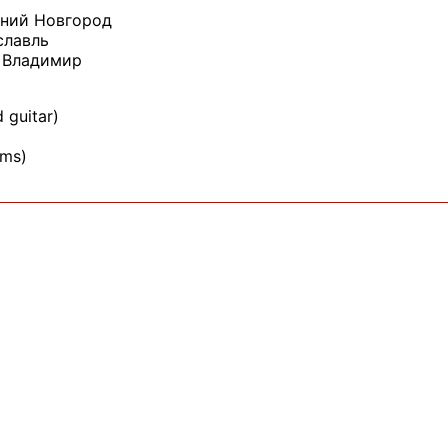
жний Новгород
славль
– Владимир
 guitar)
ums)