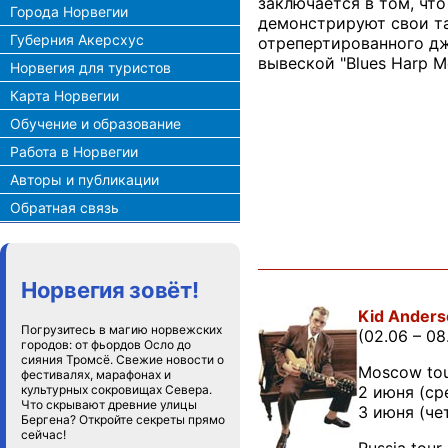
заключается в том, чт
Города Норвегии
демонстрируют свои та
Губерния Акерсхус
отрепертированного дж
вывеской "Blues Harp M
Норвегия для туристов
Карта Норвегии
Обучение и образование
Работа в Норвегии
Авторы и публикации
Обратная связь
Норвегия зовёт!
Kid Anders
Погрузитесь в магию норвежских
(02.06 – 08
городов: от фьордов Осло до
сияния Тромсё. Свежие новости о
Moscow to
фестивалях, марафонах и
2 июня (сре
культурных сокровищах Севера.
Что скрывают древние улицы
3 июня (че
Бергена? Откройте секреты прямо
сейчас!
Russia tour