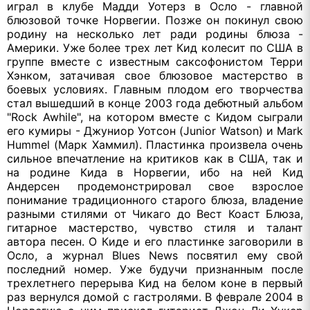
играл в клубе Мадди Уотерз в Осло - главной
блюзовой точке Норвегии. Позже он покинул свою
родину на несколько лет ради родины блюза -
Америки. Уже более трех лет Кид колесит по США в
группе вместе с известным саксофонистом Терри
Хэнком, затачивая свое блюзовое мастерство в
боевых условиях. Главным плодом его творчества
стал вышедший в конце 2003 года дебютный альбом
"Rock Awhile", на котором вместе с Кидом сыграли
его кумиры - Джуниор Уотсон (Junior Watson) и Mark
Hummel (Марк Хаммил). Пластинка произвела очень
сильное впечатление на критиков как в США, так и
на родине Кида в Норвегии, ибо на ней Кид
Андерсен продемонстрировал свое взрослое
понимание традиционного старого блюза, владение
разными стилями от Чикаго до Вест Коаст Блюза,
гитарное мастерство, чувство стиля и талант
автора песен. О Киде и его пластинке заговорили в
Осло, а журнал Blues News посвятил ему свой
последний номер. Уже будучи признанным после
трехлетнего перерыва Кид на белом коне в первый
раз вернулся домой с гастролями. В феврале 2004 в