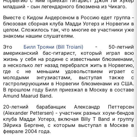
Норвегию с ним приехал гитарист Джон Ли Хукер
младший - сын легендарного блюзмена из Чикаго.
Вместе с Кидом Андерсеном в Россию едет группа -
блюзовая сборная клуба Мадди Уотерз и Норвегии в
целом. Сложилось так, что многие ее участники уже
знакомы нашим слушателям.
Это
Билл Трояни (Bill Troiani)
- 50-летний
американский бас-гитарист, который играл всю
жизнь у себя на родине с известными блюзменами,
а несколько лет назад перебрался жить в Норвегию,
где с не меньшим удовольствием играет с
молодыми энтузиастами, выступая также с
гастролирующими в Норвегии блюзменами из США.
В прошлом году Билл приезжал в Москву в составе
Amund Maarud Band.
20-летний барабанщик Александр Петтерсен
(Alexander Pettersen) - участник разных хоум-бендов
клуба Мадди Уотерз, включая Billy T Band и группу
Эйрика Бергене, с которым выступал в Москве в
феврале 2004 года.