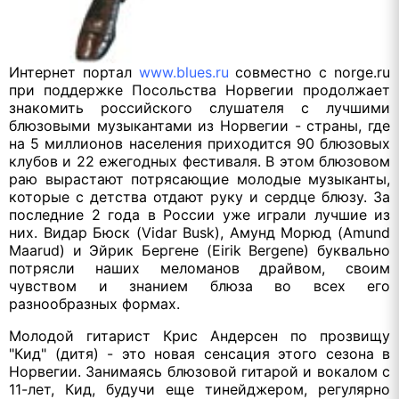
Интернет портал
www.blues.ru
совместно с norge.ru
при поддержке Посольства Норвегии продолжает
знакомить российского слушателя с лучшими
блюзовыми музыкантами из Норвегии - страны, где
на 5 миллионов населения приходится 90 блюзовых
клубов и 22 ежегодных фестиваля. В этом блюзовом
раю вырастают потрясающие молодые музыканты,
которые с детства отдают руку и сердце блюзу. За
последние 2 года в России уже играли лучшие из
них. Видар Бюск (Vidar Busk), Амунд Морюд (Amund
Maarud) и Эйрик Бергене (Eirik Bergene) буквально
потрясли наших меломанов драйвом, своим
чувством и знанием блюза во всех его
разнообразных формах.
Молодой гитарист Крис Андерсен по прозвищу
"Кид" (дитя) - это новая сенсация этого сезона в
Норвегии. Занимаясь блюзовой гитарой и вокалом с
11-лет, Кид, будучи еще тинейджером, регулярно