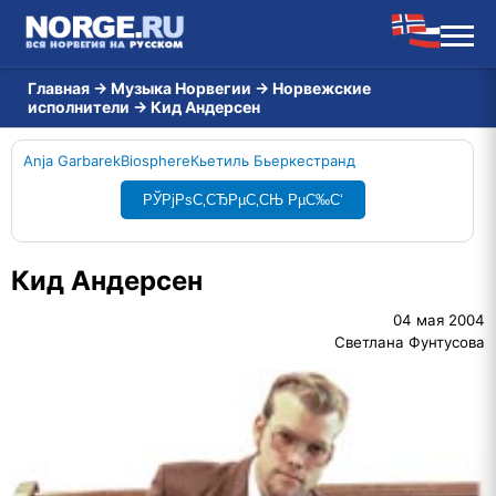
Главная
→
Музыка Норвегии
→
Норвежские
исполнители
→
Кид Андерсен
Anja Garbarek
Biosphere
Кьетиль Бьеркестранд
РЎРјРѕС‚СЂРµС‚СЊ РµС‰С‘
Кид Андерсен
04 мая 2004
Светлана Фунтусова