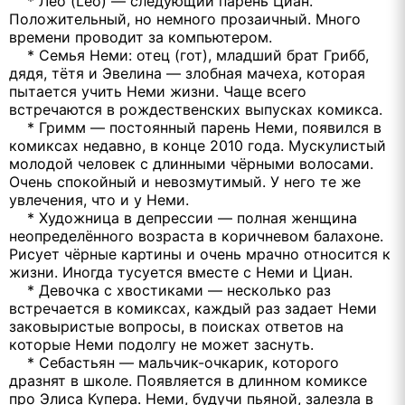
* Лео (Leo) — следующий парень Циан.
Положительный, но немного прозаичный. Много
времени проводит за компьютером.
* Семья Неми: отец (гот), младший брат Грибб,
дядя, тётя и Эвелина — злобная мачеха, которая
пытается учить Неми жизни. Чаще всего
встречаются в рождественских выпусках комикса.
* Гримм — постоянный парень Неми, появился в
комиксах недавно, в конце 2010 года. Мускулистый
молодой человек с длинными чёрными волосами.
Очень спокойный и невозмутимый. У него те же
увлечения, что и у Неми.
* Художница в депрессии — полная женщина
неопределённого возраста в коричневом балахоне.
Рисует чёрные картины и очень мрачно относится к
жизни. Иногда тусуется вместе с Неми и Циан.
* Девочка с хвостиками — несколько раз
встречается в комиксах, каждый раз задает Неми
заковыристые вопросы, в поисках ответов на
которые Неми подолгу не может заснуть.
* Себастьян — мальчик-очкарик, которого
дразнят в школе. Появляется в длинном комиксе
про Элиса Купера. Неми, будучи пьяной, залезла в