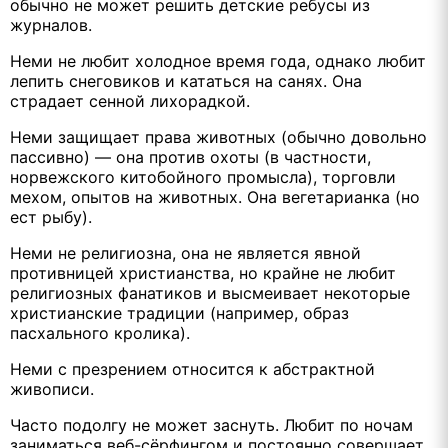
обычно не может решить детские ребусы из
журналов.
Неми не любит холодное время года, однако любит
лепить снеговиков и кататься на санях. Она
страдает сенной лихорадкой.
Неми защищает права животных (обычно довольно
пассивно) — она против охоты (в частности,
норвежского китобойного промысла), торговли
мехом, опытов на животных. Она вегетарианка (но
ест рыбу).
Неми не религиозна, она не является явной
противницей христианства, но крайне не любит
религиозных фанатиков и высмеивает некоторые
христианские традиции (например, образ
пасхального кролика).
Неми с презрением относится к абстрактной
живописи.
Часто подолгу не может заснуть. Любит по ночам
заниматься веб-сёрфингом и постоянно совершает