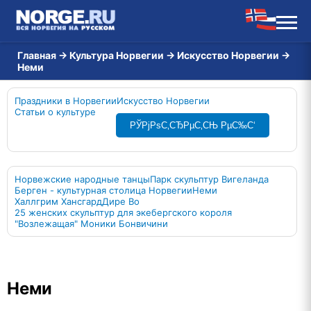
Главная
→
Культура Норвегии
→
Искусство Норвегии
→
Неми
Праздники в Норвегии
Искусство Норвегии
Статьи о культуре
РЎРјРѕС‚СЂРµС‚СЊ РµС‰С‘
Норвежские народные танцы
Парк скульптур Вигеланда
Берген - культурная столица Норвегии
Неми
Халлгрим Хансгард
Дире Во
25 женских скульптур для экебергского короля
"Возлежащая" Моники Бонвичини
Неми