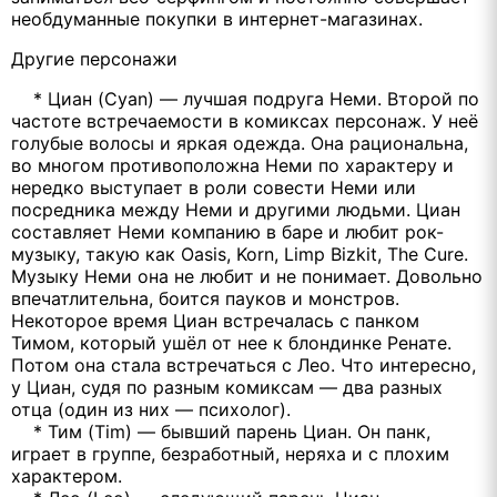
необдуманные покупки в интернет-магазинах.
Другие персонажи
* Циан (Cyan) — лучшая подруга Неми. Второй по
частоте встречаемости в комиксах персонаж. У неё
голубые волосы и яркая одежда. Она рациональна,
во многом противоположна Неми по характеру и
нередко выступает в роли совести Неми или
посредника между Неми и другими людьми. Циан
составляет Неми компанию в баре и любит рок-
музыку, такую как Oasis, Korn, Limp Bizkit, The Cure.
Музыку Неми она не любит и не понимает. Довольно
впечатлительна, боится пауков и монстров.
Некоторое время Циан встречалась с панком
Тимом, который ушёл от нее к блондинке Ренате.
Потом она стала встречаться с Лео. Что интересно,
у Циан, судя по разным комиксам — два разных
отца (один из них — психолог).
* Тим (Tim) — бывший парень Циан. Он панк,
играет в группе, безработный, неряха и с плохим
характером.