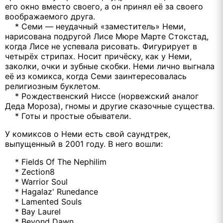
его окно вместо своего, а он принял её за своего
воображаемого друга.
* Семи — неудачный «заместитель» Неми,
нарисована подругой Лисе Мюре Марте Стокстад,
когда Лисе не успевала рисовать. Фигурирует в
четырёх стрипах. Носит причёску, как у Неми,
заколки, очки и зубные скобки. Неми лично выгнала
её из комикса, когда Семи заинтересовалась
религиозным буклетом.
* Рождественский Ниссе (норвежский аналог
Деда Мороза), гномы и другие сказочные существа.
* Готы и простые обыватели.
У комиксов о Неми есть свой саундтрек,
выпущенный в 2001 году. В него вошли:
* Fields Of The Nephilim
* Zection8
* Warrior Soul
* Hagalaz' Runedance
* Lamented Souls
* Bay Laurel
* Beyond Dawn