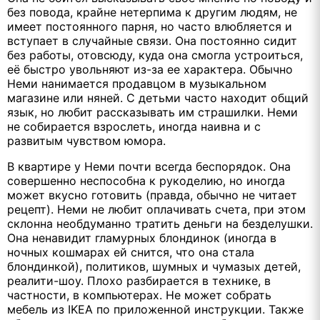
без повода, крайне нетерпима к другим людям, не
имеет постоянного парня, но часто влюбляется и
вступает в случайные связи. Она постоянно сидит
без работы, отовсюду, куда она смогла устроиться,
её быстро увольняют из-за ее характера. Обычно
Неми нанимается продавцом в музыкальном
магазине или няней. С детьми часто находит общий
язык, но любит рассказывать им страшилки. Неми
не собирается взрослеть, иногда наивна и с
развитым чувством юмора.
В квартире у Неми почти всегда беспорядок. Она
совершенно неспособна к рукоделию, но иногда
может вкусно готовить (правда, обычно не читает
рецепт). Неми не любит оплачивать счета, при этом
склонна необдуманно тратить деньги на безделушки.
Она ненавидит гламурных блондинок (иногда в
ночных кошмарах ей снится, что она стала
блондинкой), политиков, шумных и чумазых детей,
реалити-шоу. Плохо разбирается в технике, в
частности, в компьютерах. Не может собрать
мебель из IKEA по приложенной инструкции. Также