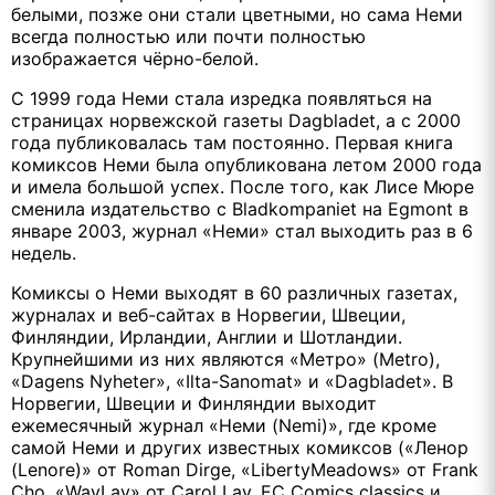
белыми, позже они стали цветными, но сама Неми
всегда полностью или почти полностью
изображается чёрно-белой.
С 1999 года Неми стала изредка появляться на
страницах норвежской газеты Dagbladet, а с 2000
года публиковалась там постоянно. Первая книга
комиксов Неми была опубликована летом 2000 года
и имела большой успех. После того, как Лисе Мюре
сменила издательство с Bladkompaniet на Egmont в
январе 2003, журнал «Неми» стал выходить раз в 6
недель.
Комиксы о Неми выходят в 60 различных газетах,
журналах и веб-сайтах в Норвегии, Швеции,
Финляндии, Ирландии, Англии и Шотландии.
Крупнейшими из них являются «Метро» (Metro),
«Dagens Nyheter», «Ilta-Sanomat» и «Dagbladet». В
Норвегии, Швеции и Финляндии выходит
ежемесячный журнал «Неми (Nemi)», где кроме
самой Неми и других известных комиксов («Ленор
(Lenore)» от Roman Dirge, «LibertyMeadows» от Frank
Cho, «WayLay» от Carol Lay, EC Comics classics и