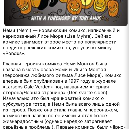
Неми (Nemi) — норвежский комикс, написанный и
нарисованный Лисе Мюре (Lise Myhre). Сейчас
комикс занимает второе место по популярности
среди норвежских комиксов, уступая комиксу
«Pondus».
Главная героиня комикса Неми Монтоя была
названа в честь озера Неми и Иниго Монтоя
(персонажа любимого фильма Лисе Мюре). Комикс
впервые был опубликован в 1997 году в журнале
«Larsons Gale Verden» под названием «Черная
сторона/Черная страница» (Den svarte siden).
Изначально это был мрачноватый комикс о
субкультуре готов, а Неми была всего лишь одной
из героев. Позже она стала главным персонажем,
комикс был назван по её имени и стал более
жизнерадостным (однако нередко затрагивает
серьёзные проблемы). Первые комиксы были чёрно-