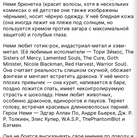
Неми брюнетка (красит волосы, хотя в нескольких
комиксах о её детстве они также изображены
чёрными), носит чёрную одежду. У неё бледная кожа
(она иногда лежит на пляже под солнцем, но
пользуется кремом против загара с максимальной
защитой) и голубые глаза.
Неми любит готик-рок, индастриал-метал и хэви-
метал. (Её любимые исполнители — Тори Эймос, The
Sisters of Mercy, Lamented Souls, The Cure, Goth
Minister, Nicole Blackman, Red Harvest, Warrior Soul).
Она считает реальность слишком скучной, обожает
фэнтези и мечтает встретить дракона. У неё много
плохих привычек — она курит, напивается в баре,
поздно ложится спать, имеет неконтролируемую
страсть к шоколаду. Неми любит животных,
особенно драконов, единорогов и пауков. Теряет
голову, встречая красивых длинноволосых парней.
Герои Неми — Эдгар Аллан По, Андре Бьерке, Дж. Р.
Р. Толкиен, Элис Купер, W.A.S.P., ThePhantomBlot и
Бэтмен.
Она не боится высказывать свое мнение по поводу и