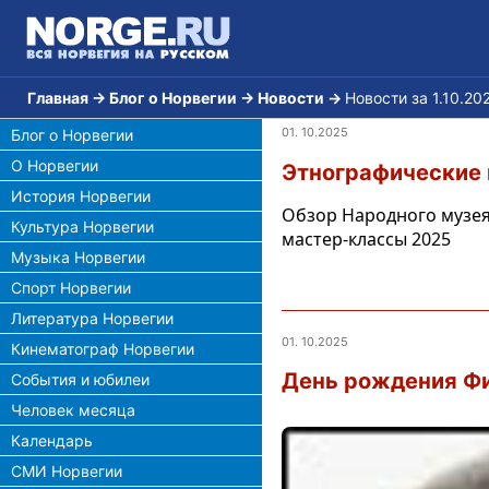
Главная
→
Блог о Норвегии
→
Новости
→
Новости за 1.10.20
01. 10.2025
Блог о Норвегии
О Норвегии
Этнографические 
История Норвегии
Обзор Народного музея 
Культура Норвегии
мастер-классы 2025
Музыка Норвегии
Спорт Норвегии
Литература Норвегии
01. 10.2025
Кинематограф Норвегии
День рождения Фи
События и юбилеи
Человек месяца
Календарь
СМИ Норвегии