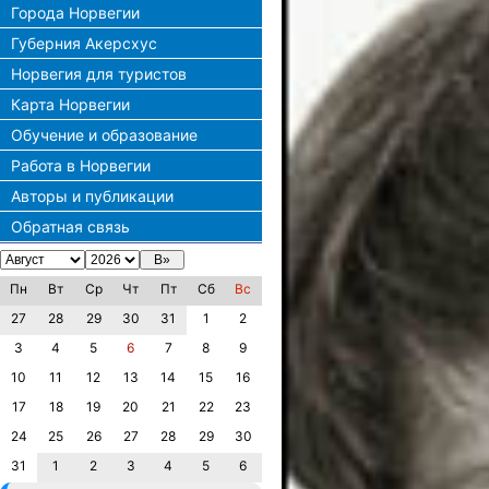
Города Норвегии
Губерния Акерсхус
Норвегия для туристов
Карта Норвегии
Обучение и образование
Работа в Норвегии
Авторы и публикации
Обратная связь
Пн
Вт
Ср
Чт
Пт
Сб
Вс
27
28
29
30
31
1
2
3
4
5
6
7
8
9
10
11
12
13
14
15
16
17
18
19
20
21
22
23
24
25
26
27
28
29
30
31
1
2
3
4
5
6