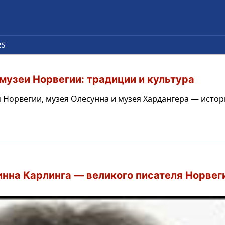
25
музеи Норвегии: традиции и культура
Норвегии, музея Олесунна и музея Хардангера — истор
нна Карлинга — великого писателя Норвег