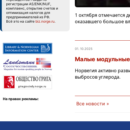
регистрации AS/ENK/NUF,
комплаенс, открытие счетов и
оптимизация налогов для
1 октября отмечается 
предпринимателей из РФ.
оказавшего большое вл
Всё это на сайте
biz.norge.ru
.
01. 10.2025
Малые модульные 
Норвегия активно разви
выбросов углерода.
На правах рекламы:
Все новости »