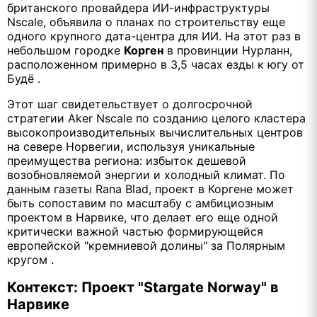
британского провайдера ИИ-инфраструктуры
Nscale, объявила о планах по строительству еще
одного крупного дата-центра для ИИ. На этот раз в
небольшом городке
Корген
в провинции Нурланн,
расположенном примерно в 3,5 часах езды к югу от
Будё .
Этот шаг свидетельствует о долгосрочной
стратегии Aker Nscale по созданию целого кластера
высокопроизводительных вычислительных центров
на севере Норвегии, используя уникальные
преимущества региона: избыток дешевой
возобновляемой энергии и холодный климат. По
данным газеты Rana Blad, проект в Коргене может
быть сопоставим по масштабу с амбициозным
проектом в Нарвике, что делает его еще одной
критически важной частью формирующейся
европейской "кремниевой долины" за Полярным
кругом .
Контекст: Проект "Stargate Norway" в
Нарвике