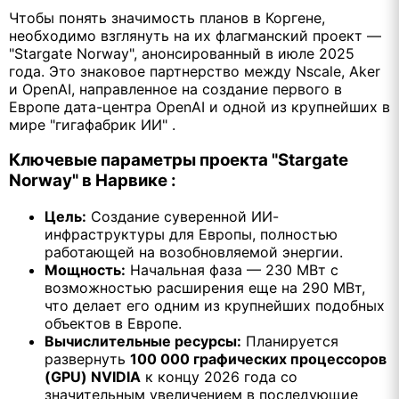
Чтобы понять значимость планов в Коргене,
необходимо взглянуть на их флагманский проект —
"Stargate Norway", анонсированный в июле 2025
года. Это знаковое партнерство между Nscale, Aker
и OpenAI, направленное на создание первого в
Европе дата-центра OpenAI и одной из крупнейших в
мире "гигафабрик ИИ" .
Ключевые параметры проекта "Stargate
Norway" в Нарвике :
Цель:
Создание суверенной ИИ-
инфраструктуры для Европы, полностью
работающей на возобновляемой энергии.
Мощность:
Начальная фаза — 230 МВт с
возможностью расширения еще на 290 МВт,
что делает его одним из крупнейших подобных
объектов в Европе.
Вычислительные ресурсы:
Планируется
развернуть
100 000 графических процессоров
(GPU) NVIDIA
к концу 2026 года со
значительным увеличением в последующие