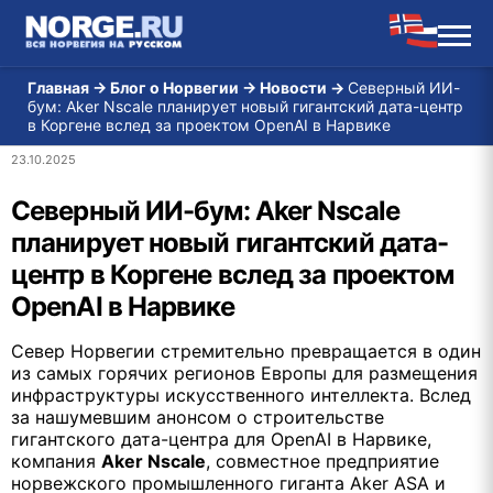
Главная
→
Блог о Норвегии
→
Новости
→
Северный ИИ-
бум: Aker Nscale планирует новый гигантский дата-центр
в Коргене вслед за проектом OpenAI в Нарвике
23.10.2025
Северный ИИ-бум: Aker Nscale
планирует новый гигантский дата-
центр в Коргене вслед за проектом
OpenAI в Нарвике
Север Норвегии стремительно превращается в один
из самых горячих регионов Европы для размещения
инфраструктуры искусственного интеллекта. Вслед
за нашумевшим анонсом о строительстве
гигантского дата-центра для OpenAI в Нарвике,
компания
Aker Nscale
, совместное предприятие
норвежского промышленного гиганта Aker ASA и