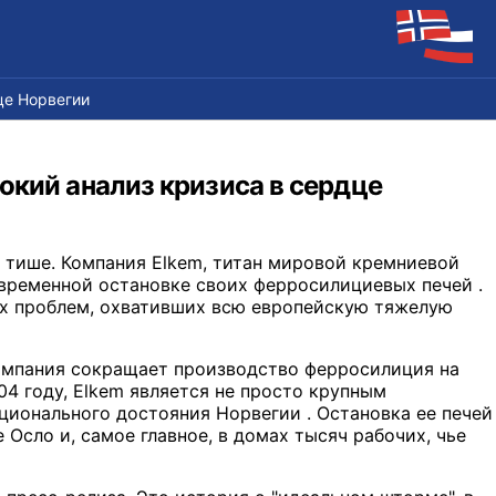
це Норвегии
окий анализ кризиса в сердце
 тише. Компания Elkem, титан мировой кремниевой
временной остановке своих ферросилициевых печей .
их проблем, охвативших всю европейскую тяжелую
компания сокращает производство ферросилиция на
904 году, Elkem является не просто крупным
ционального достояния Норвегии . Остановка ее печей
Осло и, самое главное, в домах тысяч рабочих, чье