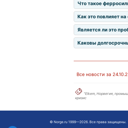
Что такое ферросил
Как это повлияет на
Является ли это про
Каковы долгосрочн
Все новости за 24.10.
"Elkem, Норвегия, промы
кризис
©
Norge.ru
1999—2026. Все права защищены.