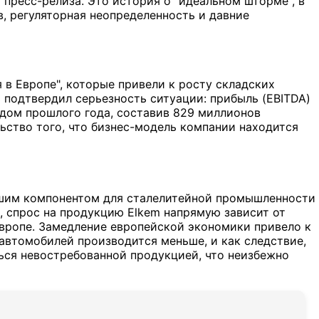
пресс-релиза. Это история о "идеальном шторме", в
, регуляторная неопределенность и давние
в Европе", которые привели к росту складских
ь подтвердил серьезность ситуации: прибыль (EBITDA)
одом прошлого года, составив 829 миллионов
льство того, что бизнес-модель компании находится
йшим компонентом для сталелитейной промышленности
о, спрос на продукцию Elkem напрямую зависит от
вропе. Замедление европейской экономики привело к
автомобилей производится меньше, и как следствие,
ься невостребованной продукцией, что неизбежно