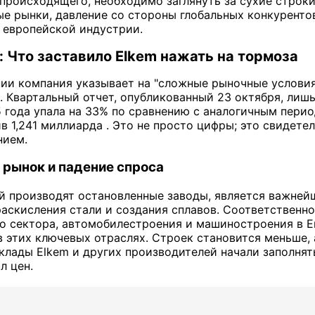
происходящего, необходимо заглянуть за сухие строки 
е рынки, давление со стороны глобальных конкурентов
 европейской индустрии.
 Что заставило Elkem нажать на тормоза
ии компания указывает на "сложные рыночные условия 
 . Квартальный отчет, опубликованный 23 октября, лиш
5 года упала на 33% по сравнению с аналогичным пери
в 1,241 миллиарда . Это не просто цифры; это свидете
нием.
 рынок и падение спроса
й производят остановленные заводы, является важне
 раскисления стали и создания сплавов. Соответственн
о сектора, автомобилестроения и машиностроения в Е
 этих ключевых отраслях. Строек становится меньше, 
клады Elkem и других производителей начали заполнят
л цен.