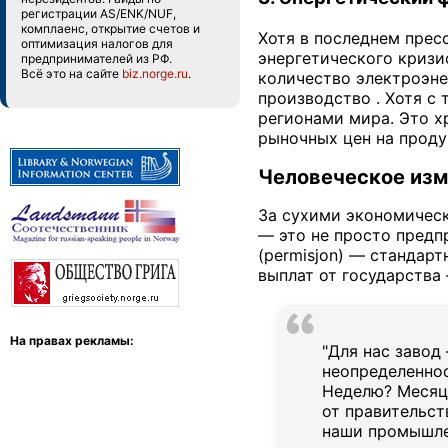
регистрации AS/ENK/NUF,
комплаенс, открытие счетов и
Хотя в последнем прес
оптимизация налогов для
энергетического кризи
предпринимателей из РФ.
Всё это на сайте
biz.norge.ru
.
количество электроэне
производство . Хотя с
регионами мира. Это х
рыночных цен на проду
Человеческое изм
За сухими экономическ
— это не просто предп
(permisjon) — стандар
выплат от государства
На правах рекламы:
"Для нас завод
неопределеннос
Неделю? Месяц?
от правительст
наши промышле