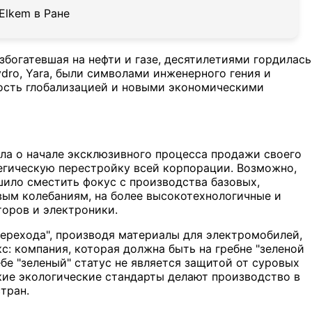
Elkem в Ране
збогатевшая на нефти и газе, десятилетиями гордилась
ro, Yara, были символами инженерного гения и
ность глобализацией и новыми экономическими
ила о начале эксклюзивного процесса продажи своего
тегическую перестройку всей корпорации. Возможно,
ешило сместить фокус с производства базовых,
ым колебаниям, на более высокотехнологичные и
оров и электроники.
перехода", производя материалы для электромобилей,
с: компания, которая должна быть на гребне "зеленой
ебе "зеленый" статус не является защитой от суровых
окие экологические стандарты делают производство в
тран.