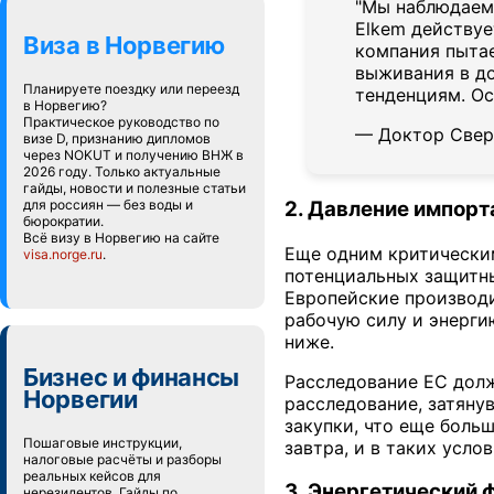
"Мы наблюдаем 
Elkem действуе
Виза в Норвегию
компания пытае
выживания в до
Планируете поездку или переезд
тенденциям. Ос
в Норвегию?
Практическое руководство по
— Доктор Свер
визе D, признанию дипломов
через NOKUT и получению ВНЖ в
2026 году. Только актуальные
гайды, новости и полезные статьи
для россиян — без воды и
2. Давление импорт
бюрократии.
Всё визу в Норвегию на сайте
Еще одним критическим
visa.norge.ru
.
потенциальных защитны
Европейские производи
рабочую силу и энерги
ниже.
Бизнес и финансы
Расследование ЕС долж
Норвегии
расследование, затяну
закупки, что еще боль
Пошаговые инструкции,
завтра, и в таких усл
налоговые расчёты и разборы
реальных кейсов для
3. Энергетический
нерезидентов. Гайды по