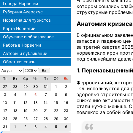
Чтобы понять масштаб 
Города Норвегии
котором сошлись слабы
Губерния Акерсхус
структурные проблемы
Норвегия для туристов
Анатомия кризиса:
Карта Норвегии
В официальном заявлен
Обучение и образование
запасов и падению цен
Работа в Норвегии
за третий квартал 202
норвежских крон проти
Авторы и публикации
под сильнейшим давле
Обратная связь
1. Перенасыщенный
Пн
Вт
Ср
Чт
Пт
Сб
Вс
Ферросилиций, которы
27
28
29
30
31
1
2
. Он используется для
здоровья строительног
3
4
5
6
7
8
9
снижению активности в
10
11
12
13
14
15
16
стали нужно меньше. С
17
18
19
20
21
22
23
повлекло за собой обва
24
25
26
27
28
29
30
31
1
2
3
4
5
6