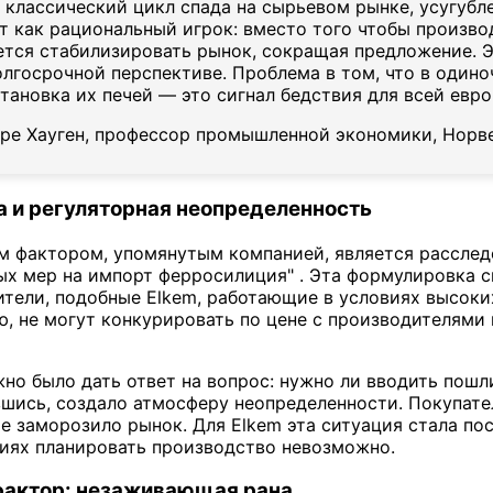
классический цикл спада на сырьевом рынке, усугубл
т как рациональный игрок: вместо того чтобы произво
тся стабилизировать рынок, сокращая предложение. Э
лгосрочной перспективе. Проблема в том, что в один
тановка их печей — это сигнал бедствия для всей евро
ре Хауген, профессор промышленной экономики, Норв
а и регуляторная неопределенность
 фактором, упомянутым компанией, является расслед
х мер на импорт ферросилиция" . Эта формулировка с
тели, подобные Elkem, работающие в условиях высоких
ю, не могут конкурировать по цене с производителями 
но было дать ответ на вопрос: нужно ли вводить пош
вшись, создало атмосферу неопределенности. Покупат
ше заморозило рынок. Для Elkem эта ситуация стала по
овиях планировать производство невозможно.
 фактор: незаживающая рана