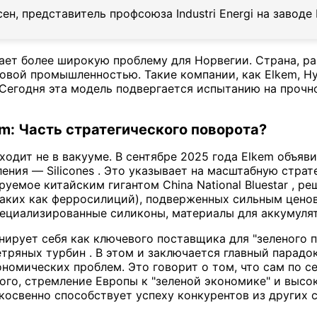
ен, представитель профсоюза Industri Energi на заводе 
ает более широкую проблему для Норвегии. Страна, ра
вой промышленностью. Такие компании, как Elkem, Hyd
 Сегодня эта модель подвергается испытанию на проч
m: Часть стратегического поворота?
ходит не в вакууме. В сентябре 2025 года Elkem объяв
ения — Silicones . Это указывает на масштабную стра
уемое китайским гигантом China National Bluestar , р
аких как ферросилиций), подверженных сильным ценов
ециализированные силиконы, материалы для аккумулят
нирует себя как ключевого поставщика для "зеленого 
тряных турбин . В этом и заключается главный парадок
ономических проблем. Это говорит о том, что сам по с
того, стремление Европы к "зеленой экономике" и выс
косвенно способствует успеху конкурентов из других с