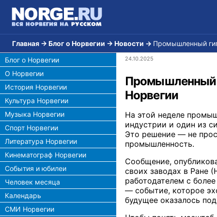
Главная
→
Блог о Норвегии
→
Новости
→
Промышленный гига
24.10.2025
Блог о Норвегии
О Норвегии
Промышленный ги
История Норвегии
Норвегии
Культура Норвегии
Музыка Норвегии
На этой неделе промыш
индустрии и один из с
Спорт Норвегии
Это решение — не прос
Литература Норвегии
промышленность.
Кинематограф Норвегии
Сообщение, опубликова
События и юбилеи
своих заводах в Ране (
работодателем с более
Человек месяца
— событие, которое эх
Календарь
будущее оказалось под
СМИ Норвегии