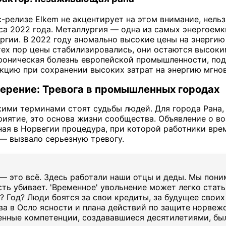
с-релизе Elkem не акцентирует на этом внимание, нель
са 2022 года. Металлургия — одна из самых энергоемк
ргии. В 2022 году аномально высокие цены на энергию 
 тех пор цены стабилизировались, они остаются высок
роническая болезнь европейской промышленности, по
кцию при сохранении высоких затрат на энергию мгно
ерение: Тревога в промышленных городах
ими терминами стоят судьбы людей. Для города Рана, 
риятие, это основа жизни сообщества. Объявление о 
тная в Норвегии процедура, при которой работники вр
 — вызвало серьезную тревогу.
 — это всё. Здесь работали наши отцы и деды. Мы пони
ть убивает. 'Временное' увольнение может легко стат
 Год? Люди боятся за свои кредиты, за будущее своих
ва в Осло ясности и плана действий по защите норвеж
нные компетенции, создававшиеся десятилетиями, был