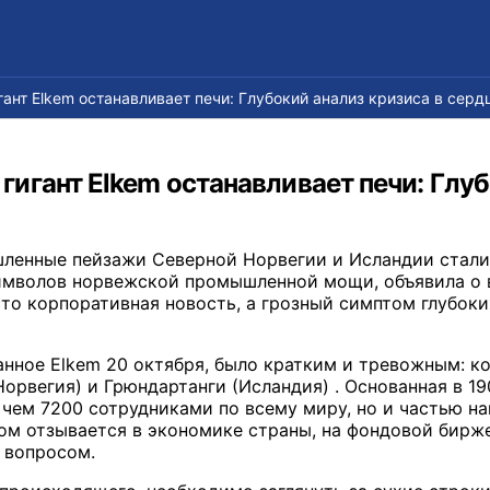
нт Elkem останавливает печи: Глубокий анализ кризиса в серд
гант Elkem останавливает печи: Глуб
ленные пейзажи Северной Норвегии и Исландии стали
имволов норвежской промышленной мощи, объявила о 
то корпоративная новость, а грозный симптом глубок
нное Elkem 20 октября, было кратким и тревожным: 
Норвегия) и Грюндартанги (Исландия) . Основанная в 1
 чем 7200 сотрудниками по всему миру, но и частью на
ом отзывается в экономике страны, на фондовой бирже 
 вопросом.