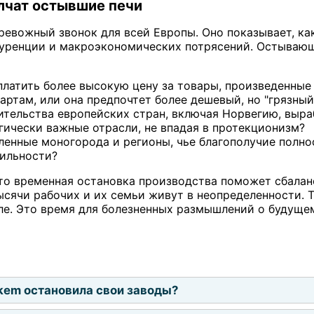
лчат остывшие печи
ревожный звонок для всей Европы. Оно показывает, к
уренции и макроэкономических потрясений. Остывающ
платить более высокую цену за товары, произведенные
ртам, или она предпочтет более дешевый, но "грязный
ительства европейских стран, включая Норвегию, выр
гически важные отрасли, не впадая в протекционизм?
нные моногорода и регионы, чье благополучие полнос
бильности?
что временная остановка производства поможет сбалан
ысячи рабочих и их семьи живут в неопределенности. Т
е. Это время для болезненных размышлений о будущем
kem остановила свои заводы?