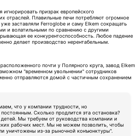
зя игнорировать призрак европейского
их отраслей. Плавильные печи потребляют огромное
уже заставляли Ferroglobe и саму Elkem сокращать
ими и волатильными по сравнению с другими
дрывающая ее конкурентоспособность. Любое падение
венно делает производство нерентабельным.
расположенного почти у Полярного круга, завод Elkem
возможном "временном увольнении" сотрудников
еменно отправляются домой с частичным сохранением
маем, что у компании трудности, но
ь постоянным. Сколько продлится эта остановка?
 детей. Мы требуем от руководства компании и
ских рабочих мест. Мы не можем позволить, чтобы
и уничтожены из-за рыночной конъюнктуры".