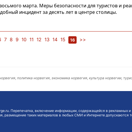
осьмого марта. Меры безопасности для туристов и реак
добный инцидент за десять лет в центре столицы.
6
7
8
9
10
11
12
13
14
15
>>
16
 норвегия, политика норвегия, экономика норвегия, культура норвегии, тури
ge.ru. Перепечатка, включение информации, содержащейся в рекламных и 
, размещение таких материалов в любых СМИ и Интернете допускаются то