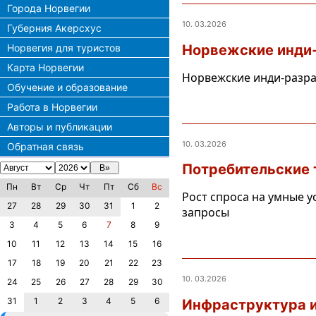
Города Норвегии
10. 03.2026
Губерния Акерсхус
Норвежские инди-
Норвегия для туристов
Карта Норвегии
Норвежские инди-разра
Обучение и образование
Работа в Норвегии
Авторы и публикации
10. 03.2026
Обратная связь
Потребительские 
Пн
Вт
Ср
Чт
Пт
Сб
Вс
Рост спроса на умные у
27
28
29
30
31
1
2
запросы
3
4
5
6
7
8
9
10
11
12
13
14
15
16
17
18
19
20
21
22
23
10. 03.2026
24
25
26
27
28
29
30
31
1
2
3
4
5
6
Инфраструктура и