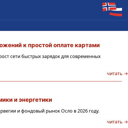
ожений к простой оплате картами
рост сети быстрых зарядок для современных
читать →
ики и энергетики
рвегии и фондовый рынок Осло в 2026 году.
читать →