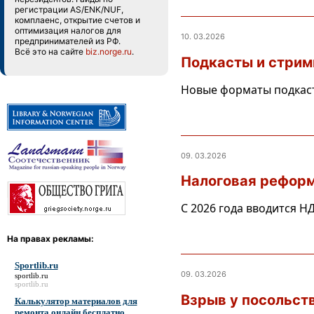
регистрации AS/ENK/NUF,
комплаенс, открытие счетов и
оптимизация налогов для
10. 03.2026
предпринимателей из РФ.
Всё это на сайте
biz.norge.ru
.
Подкасты и стрими
Новые форматы подкаст
09. 03.2026
Налоговая реформ
С 2026 года вводится Н
На правах рекламы:
Sportlib.ru
09. 03.2026
sportlib.ru
sportlib.ru
Взрыв у посольст
Калькулятор материалов для
ремонта онлайн бесплатно