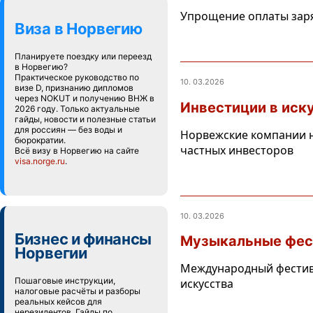
Упрощение оплаты заряд
Виза в Норвегию
Планируете поездку или переезд
в Норвегию?
Практическое руководство по
10. 03.2026
визе D, признанию дипломов
через NOKUT и получению ВНЖ в
Инвестиции в иск
2026 году. Только актуальные
гайды, новости и полезные статьи
для россиян — без воды и
Норвежские компании н
бюрократии.
частных инвесторов
Всё визу в Норвегию на сайте
visa.norge.ru
.
10. 03.2026
Бизнес и финансы
Музыкальные фест
Норвегии
Международный фестивал
Пошаговые инструкции,
искусства
налоговые расчёты и разборы
реальных кейсов для
нерезидентов. Гайды по