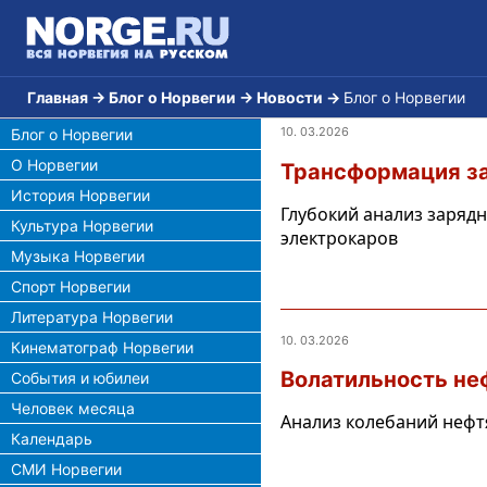
Главная
→
Блог о Норвегии
→
Новости
→
Блог о Норвегии
10. 03.2026
Блог о Норвегии
О Норвегии
Трансформация за
История Норвегии
Глубокий анализ заряд
Культура Норвегии
электрокаров
Музыка Норвегии
Спорт Норвегии
Литература Норвегии
10. 03.2026
Кинематограф Норвегии
Волатильность не
События и юбилеи
Человек месяца
Анализ колебаний нефт
Календарь
СМИ Норвегии