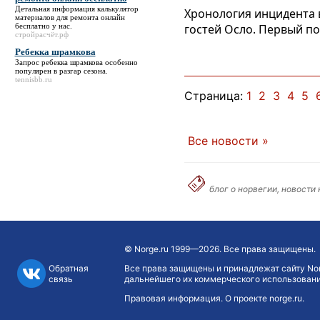
Детальная информация
калькулятор
Хронология инцидента в
материалов для ремонта онлайн
бесплатно
у нас.
гостей Осло. Первый по
стройрасчёт.рф
Ребекка шрамкова
Запрос
ребекка шрамкова
особенно
популярен в разгар сезона.
tennisbb.ru
Страница:
1
2
3
4
5
Все новости »
блог о норвегии, новости
©
Norge.ru
1999—2026. Все права защищены.
Обратная
Все права защищены и принадлежат сайту Nor
связь
дальнейшего их коммерческого использования
Правовая информация
.
О проекте norge.ru
.