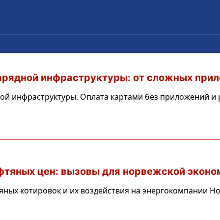
рядной инфраструктуры: от сложных прил
ной инфраструктуры. Оплата картами без приложений и 
фтяных цен: вызовы для норвежской эконом
яных котировок и их воздействия на энергокомпании Но