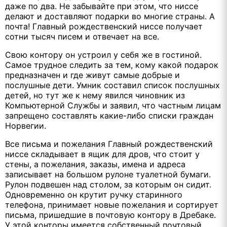
даже по два. Не забывайте при этом, что ниссе
делают и доставляют подарки во многие страны. А
почта! Главный рож
дественский ниссе получает
сотни тысяч писем и отвечает на все.
Свою контору он устроил у себя же в гостиной.
Самое трудное следить за тем, кому какой подарок
предназначен и где живут самые добрые и
послушные дети. Умник составил список послушных
детей, но тут же к нему явился чиновник из
Компьютерной Службы и заявил, что частным лицам
запрещено составлять какие-либо списки граждан
Норвегии.
Все письма и пожелания Главный рождественский
ниссе складывает в ящик для дров, что стоит у
стены, а пожелания, заказы, имена и адреса
записывает на большом рулоне туалетной бумаги.
Рулон подвешен над столом, за которым он сидит.
Одновременно он крутит ручку старинного
телефона, принимает новые пожелания и сортирует
письма, пришедшие в почтовую контору в Дребаке.
У этой конторы имеется собственный почтовый