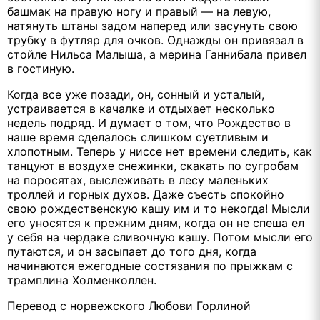
башмак на правую ногу и правый — на левую,
натянуть штаны задом наперед или засунуть свою
трубку в футляр для очков. Однажды он привязал в
стойле Нильса Малыша, а мерина Ганнибала привел
в гостиную.
Когда все уже позади, он, сонный и усталый,
устраивается в качалке и отдыхает несколько
недель подряд. И думает о том, что Рождество в
наше время сделалось слишком суетливым и
хлопотным. Теперь у ниссе нет времени следить, как
танцуют в воздухе снежинки, скакать по сугробам
на поросятах, выслеживать в лесу маленьких
троллей и горных духов. Даже съесть спокойно
свою рождественскую кашу им и то некогда! Мысли
его уносятся к прежним дням, когда он не спеша ел
у себя на чердаке сливочную кашу. Потом мысли его
путаются, и он засыпает до того дня, когда
начинаются ежегодные состязания по прыжкам с
трамплина Холменколлен.
Перевод с норвежского Любови Горлиной