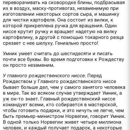
переворачивать на сковородке блины, подбрасывая
их в воздух, маску-противогаз, незаменимую при
изготовлении некоторых сортов сыра, и машинку
для чистки картофеля. Она состоит из вилки, к
которой прикреплена ручка для вращения. Один
ниссе крутит ручку и вращает надетую на вилку
картофелину, а другой с помощью токарного резца
срезает с нее шелуху. Гениально просто!
Умник умеет считать до шестидесяти и писать
почти все буквы. Во время подготовки к Рождеству
он просто незаменим.
У главного рождественского ниссе
. Перед
Рождеством у Главного рождественского ниссе
бывает больше дел, чем у самого занятого человека
в мире. Так во всяком случае утверждает Умник, а
уж он-то знает. Главный рождественский ниссе
командует всеми, кто собирается в мастерской,
чтобы готовить подарки, и это ничуть не легче, чем
быть премьер-министром Норвегии, говорит Умник.
В одной только Норвегии живет четыре миллиона
человек, и каждый получает подарок, а некоторые