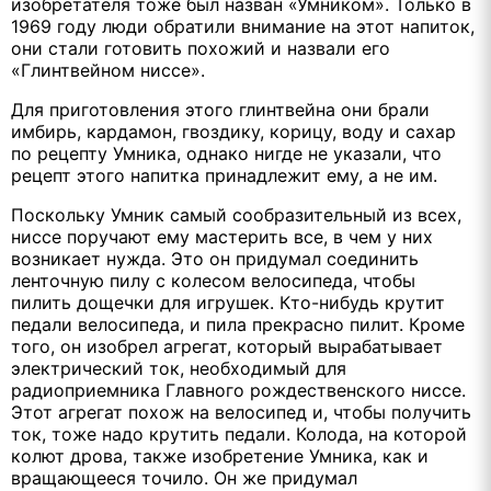
изобретателя тоже был назван «Умником». Только в
1969 году люди обратили внимание на этот напиток,
они стали готовить похожий и назвали его
«Глинтвейном ниссе».
Для приготовления этого глинтвейна они брали
имбирь, кардамон, гвоздику, корицу, воду и сахар
по рецепту Умника, однако нигде не указали, что
рецепт этого напитка принадлежит ему, а не им.
Поскольку Умник самый сообразительный из всех,
ниссе поручают ему мастерить все, в чем у них
возникает нужда. Это он придумал соединить
ленточную пилу с колесом велосипеда, чтобы
пилить дощечки для игрушек. Кто-нибудь крутит
педали велосипеда, и пила прекрасно пилит. Кроме
того, он изобрел агрегат, который вырабатывает
электрический ток, необходимый для
радиоприемника Главного рождественского ниссе.
Этот агрегат похож на велосипед и, чтобы получить
ток, тоже надо крутить педали. Колода, на которой
колют дрова, также изобретение Умника, как и
вращающееся точило. Он же придумал