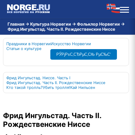
Главная
→
Культура Норвегии
→
Фольклор Норвегии
→
Фрид Ингульстад. Часть II. Рождественские Ниссе
Праздники в Норвегии
Искусство Норвегии
Статьи о культуре
РЎРјРѕС‚СЂРµС‚СЊ РµС‰С‘
Фрид Ингульстад. Ниссе. Часть I
Фрид Ингульстад. Часть II. Рождественские Ниссе
Кто такой тролль?
Убить тролля!
Кай Нильсен
Фрид Ингульстад. Часть II.
Рождественские Ниссе