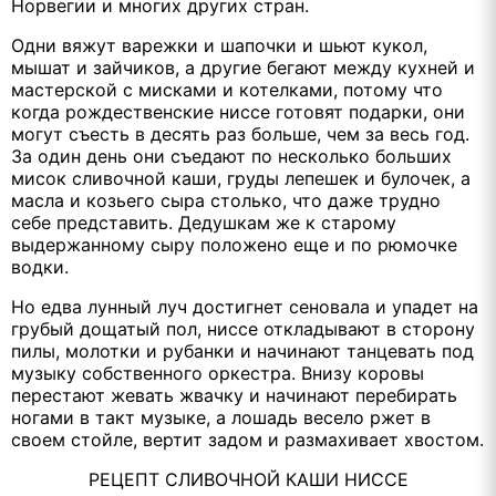
Норвегии и многих других стран.
Одни вяжут варежки и шапочки и шьют кукол,
мышат и зайчиков, а другие бегают между кухней и
мастерской с мисками и котелками, потому что
когда рождественские ниссе готовят подарки, они
могут съесть в десять раз больше, чем за весь год.
За один день они съедают по несколько больших
мисок сливочной каши, груды лепешек и булочек, а
масла и козьего сыра столько, что даже трудно
себе представить. Дедушкам же к старому
выдержанному сыру положено еще и по рюмочке
водки.
Но едва лунный луч достигнет сеновала и упадет на
грубый дощатый пол, ниссе откладывают в сторону
пилы, молотки и рубанки и начинают танцевать под
музыку собственного оркестра. Внизу коровы
перестают жевать жвачку и начинают перебирать
ногами в такт музыке, а лошадь весело ржет в
своем стойле, вертит задом и размахивает хвостом.
РЕЦЕПТ СЛИВОЧНОЙ КАШИ НИССЕ