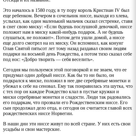
Это началось в 1580 году, в ту пору король Кристиан
IV
был
еще ребенком. Вечером в сочельник ниссе, выходя из хлева,
услыхал, как один маленький мальчик сказал сестренке, ставя
в снег свою миску: «Если будешь послушной девочкой, ниссе
положит нам в миску какой-нибудь подарок. А не будешь
слушаться, не положит». Потом дети ушли домой, а ниссе
еще долго смотрел на их миску. Он вспомнил, как конунг
Олав Святой пятьсот лет тому назад раздавал своим людям
подарки на восьмой день Рождества, а потом тихо сказал себе
под нос: «Добро творить — себя веселить».
Сегодня мы пользуемся этой поговоркой и не знаем, что ее
придумал один добрый ниссе. Как бы то ни было, он
подкрался к миске, положил в нее две серебряные монетки и
убежал к себе на сеновал. Ему так понравилась эта шутка, что
с тех пор он каждое Рождество клал в пустые кружки и
миски серебряные монетки и сладости. Люди так радовались
его подаркам, что прозвали его Рождественским ниссе. Его
сын продолжал дело отца, и сегодня он считается главой всех
рождественских ниссе Норвегии.
В наши дни эти ниссе живут по всей стране. У них есть свои
усадьбы и свои мастерские.