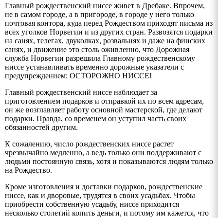
Главный рождественский ниссе живет в Дребаке. Впрочем,
не в самом городе, а в пригороде, в городе у него только
почтовая контора, куда перед Рождеством приходят письма из
всех уголков Норвегии и из других стран. Развозятся подарки
на санях, телегах, двуколках, розвальнях и даже на финских
санях, и движение это столь оживленно, что Дорожная
служба Норвегии разрешила Главному рождественскому
ниссе устанавливать временно дорожные указатели с
предупреждением: ОСТОРОЖНО НИССЕ!
Главный рождественский ниссе наблюдает за
приготовлением подарков и отправкой их по всем адресам,
он же возглавляет работу основной мастерской, где делают
подарки. Правда, со временем он уступил часть своих
обязанностей другим.
К сожалению, число рождественских ниссе растет
чрезвычайно медленно, а ведь только они поддерживают с
людьми постоянную связь, хотя и показываются людям только
на Рождество.
Кроме изготовления и доставки подарков, рождественские
ниссе, как и дворовые, трудятся в своих усадьбах. Чтобы
приобрести собственную усадьбу, ниссе приходится
несколько столетий копить деньги, и потому им кажется, что