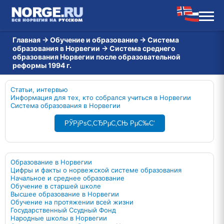
Главная
→
Обучение и образование
→
Система
образования в Норвегии
→
Система среднего
образования Норвегии после образовательной
реформы 1994 г.
Статьи, интервью
Информация для тех, кто собрался учиться в Норвегии
Система образования в Норвегии
РЎРјРѕС‚СЂРµС‚СЊ РµС‰С‘
Образование в Норвегии
Цифры и факты о норвежской системе образования
Начальное и среднее образование
Обучение в старшей школе
Высшее образование в Норвегии
Обучение на протяжении всей жизни
Государственный Ссудный Фонд
Народные школы в Норвегии