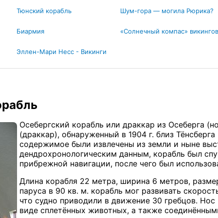
Тюнский корабль
Шум-гора — могила Рюрика?
Биармия
«Солнечный компас» викинго
Эллен-Мари Несс - Викинги
орабль
Осебергский корабль или драккар из Осеберга (но
(драккар), обнаруженный в 1904 г. близ Тёнсберг
содержимое были извлечены из земли и ныне выст
дендрохронологическим данным, корабль был спуще
прибрежной навигации, после чего был использова
Длина корабля 22 метра, ширина 6 метров, разме
паруса в 90 кв. м. корабль мог развивать скорост
что судно приводили в движение 30 гребцов. Нос
виде сплетённых животных, а также соединёнными