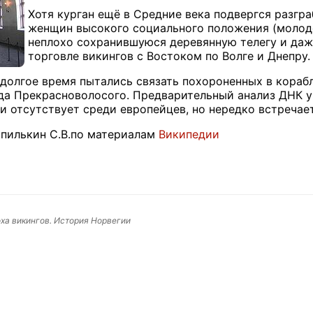
Хотя курган ещё в Средние века подвергся разгр
женщин высокого социального положения (молодо
неплохо сохранившуюся деревянную телегу и даж
торговле викингов с Востоком по Волге и Днепру.
долгое время пытались связать похороненных в корабл
а Прекрасноволосого. Предварительный анализ ДНК ук
ки отсутствует среди европейцев, но нередко встречае
пилькин С.В.по материалам
Википедии
ха викингов. История Норвегии