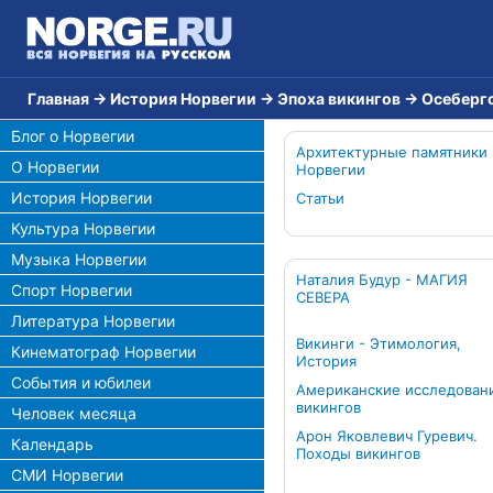
Главная
→
История Норвегии
→
Эпоха викингов
→
Осеберг
Блог о Норвегии
Архитектурные памятники
О Норвегии
Норвегии
История Норвегии
Статьи
Культура Норвегии
Музыка Норвегии
Наталия Будур - МАГИЯ
Спорт Норвегии
СЕВЕРА
Литература Норвегии
Викинги - Этимология,
Кинематограф Норвегии
История
События и юбилеи
Американские исследован
викингов
Человек месяца
Арон Яковлевич Гуревич.
Календарь
Походы викингов
СМИ Норвегии