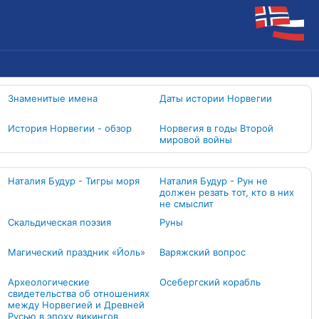
Знаменитые имена
Даты истории Норвегии
История Норвегии - обзор
Норвегия в годы Второй
мировой войны
Наталия Будур - Тигры моря
Наталия Будур - Рун не
должен резать тот, кто в них
не смыслит
Скальдическая поэзия
Руны
Магический праздник «Йоль»
Варяжский вопрос
Археологические
Осебергский корабль
свидетельства об отношениях
между Норвегией и Древней
Русью в эпоху викингов