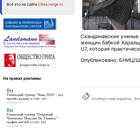
Всё это на сайте
cities.norge.ru
.
Скандинавские ученые 
женщин бабкой Харальд
U7, которая практичес
Опубликовано: БНИЦ/Ш
На правах рекламы:
Тут
Теннисный турнир "Линц 2024" - кто
Осебергский корабль. Эпо
прошёл дальше и счёт:
тут
.
tennisbb.ru
Тут
Теннисный турнир "Открытый
Чемпионат Мексики По Теннису" -
график матчей и счёт:
тут
.
tennisbb.ru