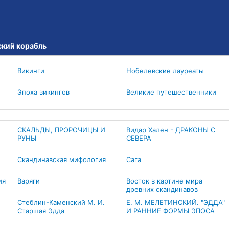
ский корабль
Викинги
Нобелевские лауреаты
Эпоха викингов
Великие путешественники
СКАЛЬДЫ, ПРОРОЧИЦЫ И
Видар Хален - ДРАКОНЫ С
РУНЫ
СЕВЕРА
Скандинавская мифология
Сага
ия
Варяги
Восток в картине мира
древних скандинавов
Стеблин-Каменский М. И.
Е. М. МЕЛЕТИНСКИЙ. "ЭДДА"
Старшая Эдда
И РАННИЕ ФОРМЫ ЭПОСА