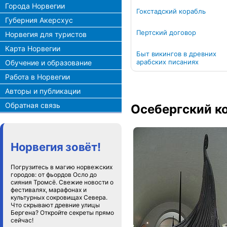
Города Норвегии
Гокстадский корабль
Губерния Акерсхус
Пертский договор
Норвегия для туристов
Карта Норвегии
Быт викингов в древних
арабских писаниях
Обучение и образование
Работа в Норвегии
Авторы и публикации
Обратная связь
Осебергский к
Норвегия зовёт!
Погрузитесь в магию норвежских
городов: от фьордов Осло до
сияния Тромсё. Свежие новости о
фестивалях, марафонах и
культурных сокровищах Севера.
Что скрывают древние улицы
Бергена? Откройте секреты прямо
сейчас!