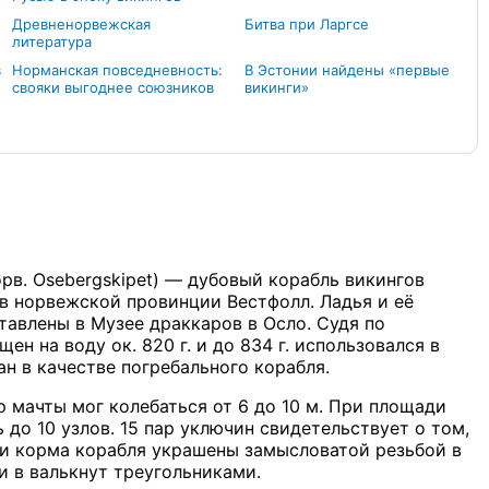
Древненорвежская
Битва при Ларгсе
литература
в
Норманская повседневность:
В Эстонии найдены «первые
свояки выгоднее союзников
викинги»
рв. Osebergskipet) — дубовый корабль викингов
а в норвежской провинции Вестфолл. Ладья и её
авлены в Музее драккаров в Осло. Судя по
н на воду ок. 820 г. и до 834 г. использовался в
н в качестве погребального корабля.
р мачты мог колебаться от 6 до 10 м. При площади
ь до 10 узлов. 15 пар уключин свидетельствует о том,
 и корма корабля украшены замысловатой резьбой в
 в валькнут треугольниками.