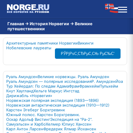
Главная
→
История Норвегии
→
Великие
путешественники
Архитектурные памятники Норвегии
Викинги
Нобелевские лауреаты
РЎРјРѕС‚СЂРµС‚СЊ РµС‰С‘
Руаль Амундсен
Великие норвежцы. Руаль Амундсен
Руаль Амундсен — полярные исследования
Р. Амундсен
Йоа
Тур Хейердал: По следам Адама
Фрам
Фрамхейм
Пульхейм
Кнут Хаугланд
Хельге Маркус Ингстад
Дирижабль «Норвегия»
Норвежская полярная экспедиция (1893—1896)
Норвежская антарктическая экспедиция (1910—1912)
Карстен Эгеберг Борхгревинк
Южный полюс. Карстен Борхгревинк.
Оскар Адольф Вистинг
Экспедиция на "Ра-2".
Самуэльсен и Харбо
Хелмер Юлиус Ханссен
Карл Антон Ларсен
Фредерик Ялмар Йохансен