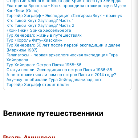
Открытие Южного полюса
Ларс Кристенсен
Тур Хейердал
Екатерина Вронская - Как я проходила стажировку в Музее
Кон-Тики (Осло)
Торгейр Хиграфф - Экспедиция «Тангароа»
Внук - правнук
Кто такой Кнут Хаугланд? Часть 1
Кто такой Кнут Хаугланд? Часть 2
«Кон-Тики» Эрика Хессельберга
Тур Хейердал: жизнь в путешествиях
Тур «Король Фату–Хивский»
Тур Хейердал: 50 лет после первой экспедиции и далее
(Маркизы 1987)
Галапагосы - первая археологическая экспедиция Тура
Хейердала
Тур Хейердал: Остров Пасхи 1955–56
Статуи пошли. Экспедиция на остров Пасхи 1986-88
А не отправиться ли нам на остров Пасхи в 2014 году?
Аку–аку не обижали Тура Хейердала-младшего
Торгейр Хиграфф строит плоты
Великие путешественники
Руаль Амундсен