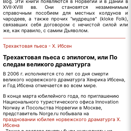
Bog. Эти книги появляются в Норвегии и в Дании в
XVII-XVIII вв. Они становятся незаменимым
справочным пособием для местных колдунов и
чародеев, а также прочих "мудрецов" (kloke Folk),
связавших себя договором с нечистой силой или
же, как правило, с самим Дьяволом.
Трехактовая пьеса - Х. Ибсен
Трехактовая пьеса с эпилогом, или По
следам великого драматурга
В 2006 г. исполняется сто лет со дня смерти
великого норвежского драматурга Хенрика Ибсена,
и Год Ибсена отмечается во всем мире.
В конце марта юбилейного года, по приглашению
Национального туристического офиса Innovation
Norway и Посольства Норвегии в Москве,
представитель Norge.ru побывала на
праздновании юбилея норвежского драматурга Х.
Ибсена
. Также в составе группы были журналисты из