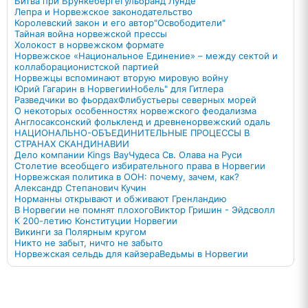
Битва при Брункеберге
Гульбранд Лунде
Лепра и Норвежское законодательство
Королевский закон и его автор
"Освободители"
Тайная война норвежской прессы
Холокост в норвежском формате
Норвежское «Национальное Единение» – между сектой и
коллаборационистской партией
Норвежцы вспоминают вторую мировую войну
Юрий Гагарин в Норвегии
Нобель" для Гитлера
Разведчики во фьордах
Флибустьеры северных морей
О некоторых особенностях норвежского феодализма
Англосаксонский фолькленд и древненорвежский одаль
НАЦИОНАЛЬНО-ОБЪЕДИНИТЕЛЬНЫЕ ПРОЦЕССЫ В
СТРАНАХ СКАНДИНАВИИ
Дело компании Kings Bay
Чудеса Св. Олава на Руси
Столетие всеобщего избирательного права в Норвегии
Норвежская политика в ООН: почему, зачем, как?
Александр Степанович Кучин
Норманны открывают и обживают Гренландию
В Норвегии не помнят плохого
Виктор Гришин - Эйдсволл
К 200-летию Конституции Норвегии
Викинги за Полярным кругом
Никто не забыт, ничто не забыто
Норвежская сельдь для кайзера
Ведьмы в Норвегии