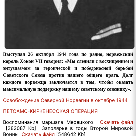
Выступая 26 октября 1944 года по радио, норвежский
король Хокон VII говорил: «Мы следили с восхищением и
энтузиазмом за героической и победоносной борьбой
Советского Союза против нашего общего врага. Долг
каждого норвежца заключается в том, чтобы оказать
максимальную поддержку нашему советскому союзнику».
Освобождение Северной Норвегии в октябре 1944
ПЕТСАМО-КИРКЕНЕССКАЯ ОПЕРАЦИЯ
Воспоминания маршала Мерецкого
Cкачать файл
[282087 Kb] Заполярье в годы Второй Мировой
Войны
Cкачать файл
[548642 Kb]