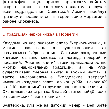
фотографию) отдал приказ норвежским войскам
открыть огонь по советским солдатам в случае,
если подразделения Советской Армии перейдут
границу и продвинутся на территорию Норвегии в
районе Киркенеса.
О традициях чернокнижья в Норвегии
Каждому из нас знакомо слово "чернокнижник", и
многие наслышаны о существовании так
называемых "чёрных книг". С этими загадочными
книгами связано множество легенд, поверий и
преданий. "Чёрные книги" стали принадлежностью
многих национальных традиций. Так, на Руси
существовали "Чёрная книга" в восьми частях, а
также многочисленные "колдовские тетради",
имевшие хождение вплоть до конца XIX - начала XX
вв. "Чёрные книги" получили распространение и в
Скандинавских странах. В нашей статье пойдёт речь
о норвежских "чёрных книгах" -
Svarteboka, или же на датский манер - Den Sorte