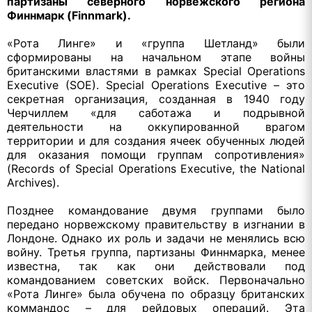
партизаны северного норвежского региона
Финнмарк (Finnmark).
«Рота Линге» и «группа Шетланд» были
сформированы на начальном этапе войны
британскими властями в рамках Special Operations
Executive (SOE). Special Operations Executive – это
секретная организация, созданная в 1940 году
Черчиллем «для саботажа и подрывной
деятельности на оккупированной врагом
территории и для создания ячеек обученных людей
для оказания помощи группам сопротивления»
(Records of Special Operations Executive, the National
Archives).
Позднее командование двумя группами было
передано норвежскому правительству в изгнании в
Лондоне. Однако их роль и задачи не менялись всю
войну. Третья группа, партизаны Финнмарка, менее
известна, так как они действовали под
командованием советских войск. Первоначально
«Рота Линге» была обучена по образцу британских
коммандос – для рейдовых операций. Эта