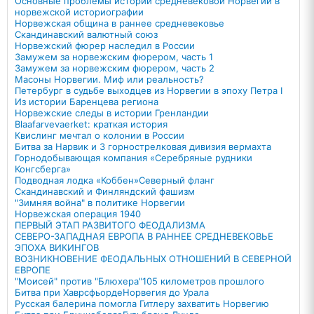
Основные проблемы истории средневековой Норвегии в
норвежской историографии
Норвежская община в раннее средневековье
Скандинавский валютный союз
Норвежский фюрер наследил в России
Замужем за норвежским фюрером, часть 1
Замужем за норвежским фюрером, часть 2
Масоны Норвегии. Миф или реальность?
Петербург в судьбе выходцев из Норвегии в эпоху Петра I
Из истории Баренцева региона
Норвежские следы в истории Гренландии
Blaafarvevaerket: краткая история
Квислинг мечтал о колонии в России
Битва за Нарвик и 3 горнострелковая дивизия вермахта
Горнодобывающая компания «Серебряные рудники
Конгсберга»
Подводная лодка «Коббен»
Северный фланг
Скандинавский и Финляндский фашизм
"Зимняя война" в политике Норвегии
Норвежская операция 1940
ПЕРВЫЙ ЭТАП РАЗВИТОГО ФЕОДАЛИЗМА
СЕВЕРО-ЗАПАДНАЯ ЕВРОПА В РАННЕЕ СРЕДНЕВЕКОВЬЕ
ЭПОХА ВИКИНГОВ
ВОЗНИКНОВЕНИЕ ФЕОДАЛЬНЫХ ОТНОШЕНИЙ В СЕВЕРНОЙ
ЕВРОПЕ
"Моисей" против "Блюхера"
105 километров прошлого
Битва при Хаврсфьорде
Норвегия до Урала
Русская балерина помогла Гитлеру захватить Норвегию