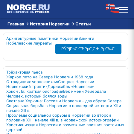
Главная
→
История Норвегии
→
Статьи
Архитектурные памятники Норвегии
Викинги
Нобелевские лауреаты
РЎРјРѕС‚СЂРµС‚СЊ РµС‰С‘
Трёхактовая пьеса
Жаркое лето на Севере Норвегии 1968 года
О традициях чернокнижья
Спецназ Норвегии
Норвежский триптих
Дирижабль «Норвегия»
Хокон Ли: краткая биография
Век имени Хейердала
Человек, который боялся воды
Светлана Хоркина: Россия и Норвегия – два образа Севера
Социальная борьба в Норвегии в последней четверти XII и
начале XIII в.
Проблемы социальной борьбы в Норвегии во второй
половине XII – начале XIII в. в норвежской историографии
Христианизация Норвегии и возможные влияния восточных
церквей