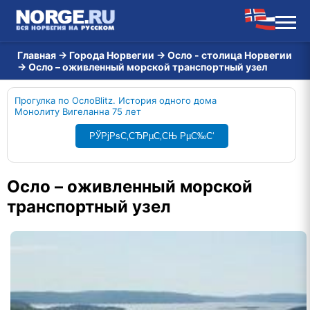
Главная
→
Города Норвегии
→
Осло - столица Норвегии
→
Осло – оживленный морской транспортный узел
Прогулка по Осло
Blitz. История одного дома
Монолиту Вигеланна 75 лет
РЎРјРѕС‚СЂРµС‚СЊ РµС‰С‘
Осло – оживленный морской
транспортный узел