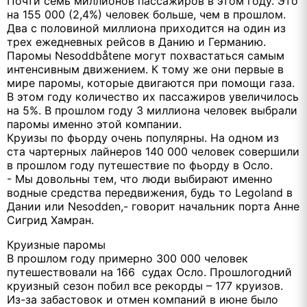
Почти семь миллионов пассажиров в этом году. Это
на 155 000 (2,4%) человек больше, чем в прошлом.
Два с половиной миллиона приходится на один из
трех ежедневных рейсов в Данию и Германию.
Паромы Nesoddbåtene могут похвастаться самым
интенсивным движением. К тому же они первые в
мире паромы, которые двигаются при помощи газа.
В этом году количество их пассажиров увеличилось
на 5%. В прошлом году 3 миллиона человек выбрали
паромы именно этой компании.
Круизы по фьорду очень популярны. На одном из
ста чартерных лайнеров 140 000 человек совершили
в прошлом году путешествие по фьорду в Осло.
- Мы довольны тем, что люди выбирают именно
водные средства передвижения, будь то Legoland в
Дании или Nesodden,- говорит начальник порта Анне
Сигрид Хамран.
Круизные паромы
В прошлом году примерно 300 000 человек
путешествовали на 166 судах Осло. Прошлогодний
круизный сезон побил все рекорды – 177 круизов.
Из-за забастовок и отмен компаний в июне было