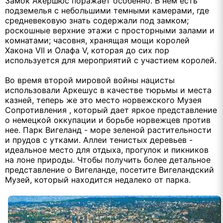
Замок Акершюс поражает особенно. В нем есть
подземелья с небольшими темными камерами, где
средневековую знать содержали под замком;
роскошные верхние этажи с просторными залами и
комнатами; часовня, хранящая мощи королей
Хакона VII и Олафа V, которая до сих пор
используется для мероприятий с участием королей.
Во время второй мировой войны нацисты
использовали Аркешус в качестве тюрьмы и места
казней, теперь же это место норвежского Музея
Сопротивления , который дает яркое представление
о немецкой оккупации и борьбе норвежцев против
нее. Парк Вигеланд - море зеленой растительности
и прудов с утками. Аллеи тенистых деревьев -
идеальное место для отдыха, прогулок и пикников
на лоне природы. Чтобы получить более детальное
представление о Вигеланде, посетите Вигеландский
Музей, который находится недалеко от парка.