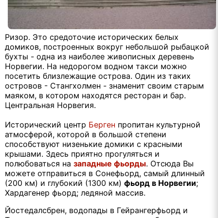
Ризор. Это средоточие исторических белых
домиков, построенных вокруг небольшой рыбацкой
бухты - одна из наиболее живописных деревень
Норвегии. На недорогом водном такси можно
посетить близлежащие острова. Один из таких
островов - Стангхолмен - знаменит своим старым
маяком, в котором находятся ресторан и бар.
Центральная Норвегия.
Исторический центр
Берген
пропитан культурной
атмосферой, которой в большой степени
способствуют низенькие домики с красными
крышами. Здесь приятно прогуляться и
полюбоваться на
западные фьорды
. Отсюда Вы
можете отправиться в Сонефьорд, самый длинный
(200 км) и глубокий (1300 км)
фьорд в Норвегии
;
Хардагенер фьорд; ледяной массив.
Йостедалсбрен, водопады в Гейрангерфьорд и