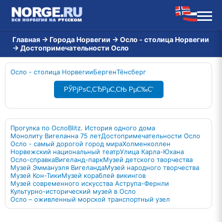
Главная
→
Города Норвегии
→
Осло - столица Норвегии
→
Достопримечательности Осло
Осло - столица Норвегии
Берген
Тёнсберг
РЎРјРѕС‚СЂРµС‚СЊ РµС‰С‘
Прогулка по Осло
Blitz. История одного дома
Монолиту Вигеланна 75 лет
Достопримечательности Осло
Осло - самый дорогой город мира
Холменколлен
Норвежский национальный театр
Улица Карла-Юхана
Осло-справка
Вигеланд-парк
Музей детского творчества
Музей Эммануэля Вигеланда
Музей народного творчества
Музей Кон-Тики
Музей кораблей викингов
Музей современного искусства Аструпа-Фернли
Культурно-исторический музей в Осло
Осло – оживленный морской транспортный узел