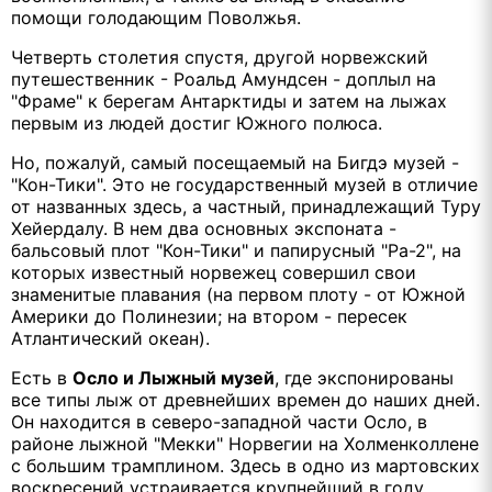
помощи голодающим Поволжья.
Четверть столетия спустя, другой норвежский
путешественник - Роальд Амундсен - доплыл на
"Фраме" к берегам Антарктиды и затем на лыжах
первым из людей достиг Южного полюса.
Но, пожалуй, самый посещаемый на Бигдэ музей -
"Кон-Тики". Это не государственный музей в отличие
от названных здесь, а частный, принадлежащий Туру
Хейердалу. В нем два основных экспоната -
бальсовый плот "Кон-Тики" и папирусный "Ра-2", на
которых известный норвежец совершил свои
знаменитые плавания (на первом плоту - от Южной
Америки до Полинезии; на втором - пересек
Атлантический океан).
Есть в
Осло и Лыжный музей
, где экспонированы
все типы лыж от древнейших времен до наших дней.
Он находится в северо-западной части Осло, в
районе лыжной "Мекки" Норвегии на Холменколлене
с большим трамплином. Здесь в одно из мартовских
воскресений устраивается крупнейший в году