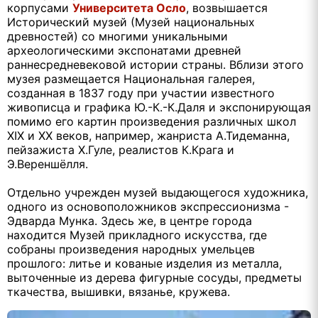
корпусами
Университета Осло
, возвышается
Исторический музей (Музей национальных
древностей) со многими уникальными
археологическими экспонатами древней
раннесредневековой истории страны. Вблизи этого
музея размещается Национальная галерея,
созданная в 1837 году при участии известного
живописца и графика Ю.-К.-К.Даля и экспонирующая
помимо его картин произведения различных школ
XIX и XX веков, например, жанриста А.Тидеманна,
пейзажиста X.Гуле, реалистов К.Крага и
Э.Вереншёлля.
Отдельно учрежден музей выдающегося художника,
одного из основоположников экспрессионизма -
Эдварда Мунка. Здесь же, в центре города
находится Музей прикладного искусства, где
собраны произведения народных умельцев
прошлого: литье и кованые изделия из металла,
выточенные из дерева фигурные сосуды, предметы
ткачества, вышивки, вязанье, кружева.