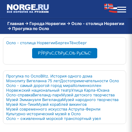
Главная
→
Города Норвегии
→
Осло - столица Норвегии
→
Прогулка по Осло
Осло - столица Норвегии
Берген
Тёнсберг
РЎРјРѕС‚СЂРµС‚СЊ РµС‰С‘
Прогулка по Осло
Blitz. История одного дома
Монолиту Вигеланна 75 лет
Достопримечательности Осло
Осло - самый дорогой город мира
Холменколлен
Норвежский национальный театр
Улица Карла-Юхана
Осло-справка
Вигеланд-парк
Музей детского творчества
Музей Эммануэля Вигеланда
Музей народного творчества
Музей Кон-Тики
Музей кораблей викингов
Музей современного искусства Аструпа-Фернли
Культурно-исторический музей в Осло
Осло – оживленный морской транспортный узел