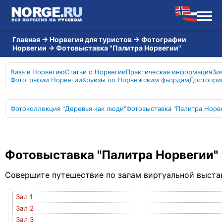
Главная
→
Норвегия для туристов
→
Фотографии
Норвегии
→
Фотовыставка "Палитра Норвегии"
Виза в Норвегию
Статьи о Норвегии
Практическая информация
Зи
Фотографии Норвегии
Круизы по Норвежским фьордам
Достопри
Фотоколлекция "Деревья как люди"
Фотовыставка "Палитра Норв
Фотовыставка "Палитра Норвегии"
Совершите путешествие по залам виртуальной выста
Зал 1
Зал 2
Зал 3