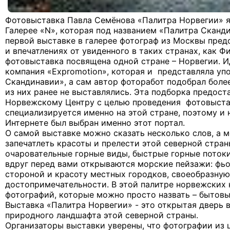
Фотовыставка Павла Семёнова «Палитра Норвегии» я
Галерее «N», которая под названием «Палитра Сканди
первой выставке в галерее фотограф из Москвы пред
и впечатлениях от увиденного в таких странах, как Фи
фотовыставка посвящена одной стране – Норвегии. 
компания «Expromotion», которая и представляла у
Скандинавии», а сам автор фоторабот подобрал боле
из них ранее не выставлялись. Эта подборка предос
Норвежскому Центру с целью проведения фотовыстав
специализируется именно на этой стране, поэтому и 
Интернете был выбран именно этот портал.
О самой выставке можно сказать несколько слов, а 
запечатлеть красоты и прелести этой северной стра
очаровательные горные виды, быстрые горные потоки
вдруг перед вами открываются морские пейзажи: фьо
стороной и красоту местных городков, своеобразную
достопримечательности. В этой палитре норвежских
фотографий, которые можно просто назвать – бытовы
Выставка «Палитра Норвегии» - это открытая дверь 
природного ландшафта этой северной страны.
Организаторы выставки уверены, что фотографии из