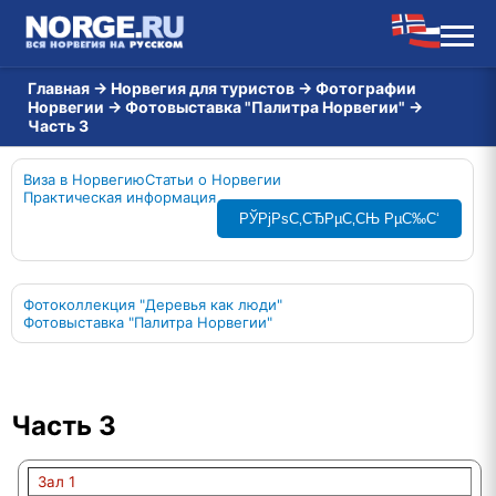
Главная
→
Норвегия для туристов
→
Фотографии
Норвегии
→
Фотовыставка "Палитра Норвегии"
→
Часть 3
Виза в Норвегию
Статьи о Норвегии
Практическая информация
РЎРјРѕС‚СЂРµС‚СЊ РµС‰С‘
Фотоколлекция "Деревья как люди"
Фотовыставка "Палитра Норвегии"
Часть 3
Зал 1