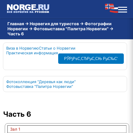
Главная
→
Норвегия для туристов
→
Фотографии
Норвегии
→
Фотовыставка "Палитра Норвегии"
→
Часть 6
Виза в Норвегию
Статьи о Норвегии
Практическая информация
РЎРјРѕС‚СЂРµС‚СЊ РµС‰С‘
Фотоколлекция "Деревья как люди"
Фотовыставка "Палитра Норвегии"
Часть 6
Зал 1