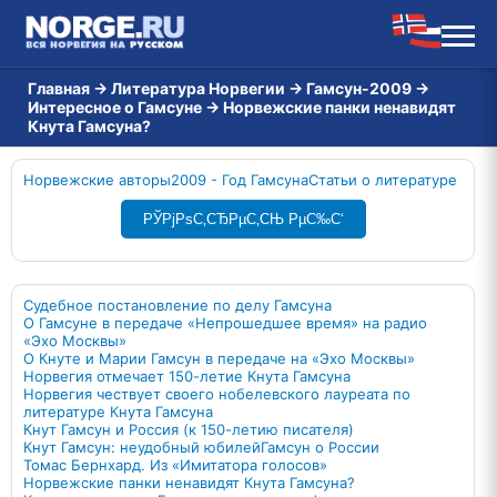
Главная
→
Литература Норвегии
→
Гамсун-2009
→
Интересное о Гамсуне
→
Норвежские панки ненавидят
Кнута Гамсуна?
Норвежские авторы
2009 - Год Гамсуна
Статьи о литературе
РЎРјРѕС‚СЂРµС‚СЊ РµС‰С‘
Судебное постановление по делу Гамсуна
О Гамсуне в передаче «Непрошедшее время» на радио
«Эхо Москвы»
О Кнуте и Марии Гамсун в передаче на «Эхо Москвы»
Норвегия отмечает 150-летие Кнута Гамсуна
Норвегия чествует своего нобелевского лауреата по
литературе Кнута Гамсуна
Кнут Гамсун и Россия (к 150-летию писателя)
Кнут Гамсун: неудобный юбилей
Гамсун о России
Томас Бернхард. Из «Имитатора голосов»
Норвежские панки ненавидят Кнута Гамсуна?