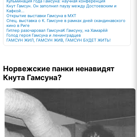
Кульминация года Гамсуна: научная конференция
Кнут Гамсун. Он заполнил паузу между Достоевским и
Кафкой...
Открытие выставки Гамсуна в МХТ
Спец. выставка о К. Гамсуне в рамках дней скандинавского
кино в Риге
Гитлер разочаровал Гамсуна
К Гамсуну, на Хамарёй
Голод героя Гамсуна и ленинградцев
ГАМСУН ЖИЛ, ГАМСУН ЖИВ, ГАМСУН БУДЕТ ЖИТЬ!
Норвежские панки ненавидят
Кнута Гамсуна?