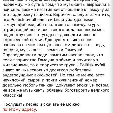
норвежцу. Но суть в том, что музыканты выразили в
ней своё весьма негативное отношение к Гамсуну за
его поддержку нацизма. Впрочем, следует заметить,
что Politisk avfall едва ли были убеждёнными
гамсунофобами, ибо в контексте панк-культуры,
отрицающей всё и вся, такого рода нападкам мог
подвергнуться кто угодно - даже дети членов
королевской семьи. Для пущего шика песня
написана на чистом нурланнском диалекте - ведь,
по сути, музыканты - земляки Гамсуна!
Справедливости ради, заметим наспоследок, что
если творчество Гамсуна любимо и почитаемо
миллионами, то о творчестве группы Politisk avfall
знают лишь несколько десятков любителей
андеграундных вкусностей. Но тем не менее, этот
неуклюжий, сырой и почти хулиганский номер
довольно любопытен как "документ эпохи", и потом,
не все же музыканты обязаны боготворить великого
классика!
Послушать песню и скачать её можно
по этому адресу
.