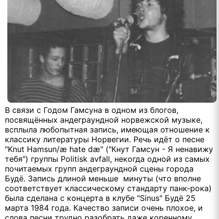
В связи с Годом Гамсуна в одном из блогов,
посвящённых андеграундной норвежской музыке,
всплыла любопытная запись, имеющая отношение к
классику литературы Норвегии. Речь идёт о песне
"Knut Hamsun/æ hate dæ" ("Кнут Гамсун - Я ненавижу
тебя") группы Politisk avfall, некогда одной из самых
почитаемых групп андеграундной сцены города
Будё. Запись длиной меньше минуты (что вполне
соответствует классическому стандарту панк-рока)
была сделана с концерта в клубе "Sinus" Будё 25
марта 1984 года. Качество записи очень плохое, и
слова песни трудно разобрать даже коренному