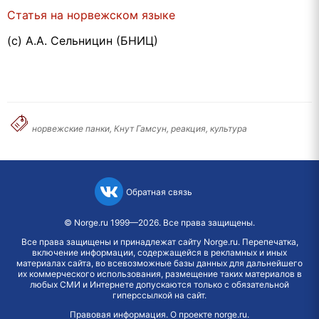
Статья на норвежском языке
(с) А.А. Сельницин (БНИЦ)
норвежские панки, Кнут Гамсун, реакция, культура
Обратная связь
©
Norge.ru
1999—2026. Все права защищены.
Все права защищены и принадлежат сайту Norge.ru. Перепечатка,
включение информации, содержащейся в рекламных и иных
материалах сайта, во всевозможные базы данных для дальнейшего
их коммерческого использования, размещение таких материалов в
любых СМИ и Интернете допускаются только с обязательной
гиперссылкой на сайт.
Правовая информация
.
О проекте norge.ru
.