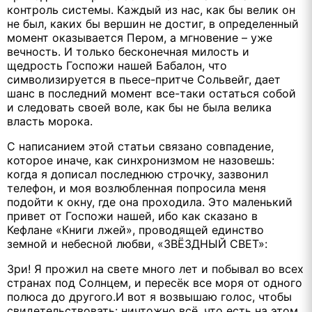
контроль системы. Каждый из нас, как бы велик он
не был, каких бы вершин не достиг, в определенный
момент оказывается Пером, а мгновение – уже
вечность. И только бесконечная милость и
щедрость Госпожи нашей Бабалон, что
символизируется в пьесе-притче Сольвейг, дает
шанс в последний момент все-таки остаться собой
и следовать своей воле, как бы не была велика
власть морока.
С написанием этой статьи связано совпадение,
которое иначе, как синхронизмом не назовешь:
когда я дописал последнюю строчку, зазвонил
телефон, и моя возлюбленная попросила меня
подойти к окну, где она проходила. Это маленький
привет от Госпожи нашей, ибо как сказано в
Кефлане «Книги лжей», проводящей единство
земной и небесной любви, «ЗВЁЗДНЫЙ СВЕТ»:
Зри! Я прожил на свете много лет и побывал во всех
странах под Солнцем, и пересёк все моря от одного
полюса до другого.И вот я возвышаю голос, чтобы
свидетельствовать: ничтожно всё, что есть на этом