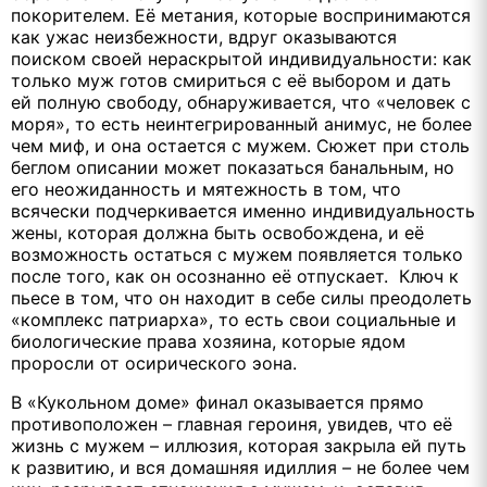
покорителем. Её метания, которые воспринимаются
как ужас неизбежности, вдруг оказываются
поиском своей нераскрытой индивидуальности: как
только муж готов смириться с её выбором и дать
ей полную свободу, обнаруживается, что «человек с
моря», то есть неинтегрированный анимус, не более
чем миф, и она остается с мужем. Сюжет при столь
беглом описании может показаться банальным, но
его неожиданность и мятежность в том, что
всячески подчеркивается именно индивидуальность
жены, которая должна быть освобождена, и её
возможность остаться с мужем появляется только
после того, как он осознанно её отпускает. Ключ к
пьесе в том, что он находит в себе силы преодолеть
«комплекс патриарха», то есть свои социальные и
биологические права хозяина, которые ядом
проросли от осирического эона.
В «Кукольном доме» финал оказывается прямо
противоположен – главная героиня, увидев, что её
жизнь с мужем – иллюзия, которая закрыла ей путь
к развитию, и вся домашняя идиллия – не более чем