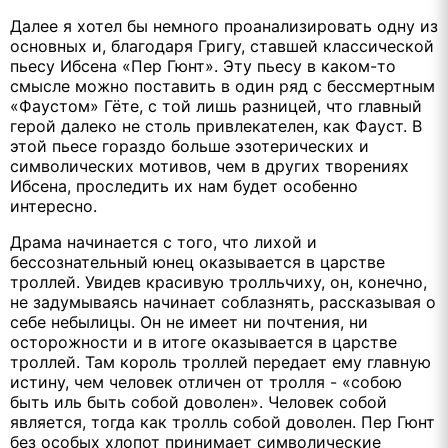
Далее я хотел бы немного проанализировать одну из
основных и, благодаря Григу, ставшей классической
пьесу Ибсена «Пер Гюнт». Эту пьесу в каком-то
смысле можно поставить в один ряд с бессмертным
«Фаустом» Гёте, с той лишь разницей, что главный
герой далеко не столь привлекателен, как Фауст. В
этой пьесе гораздо больше эзотерических и
символических мотивов, чем в других творениях
Ибсена, проследить их нам будет особенно
интересно.
Драма начинается с того, что лихой и
бессознательный юнец оказывается в царстве
троллей. Увидев красивую тролльчиху, он, конечно,
не задумываясь начинает соблазнять, рассказывая о
себе небылицы. Он не имеет ни почтения, ни
осторожности и в итоге оказывается в царстве
троллей. Там король троллей передает ему главную
истину, чем человек отличен от тролля - «собою
быть иль быть собой доволен». Человек собой
является, тогда как тролль собой доволен. Пер Гюнт
без особых хлопот принимает символические