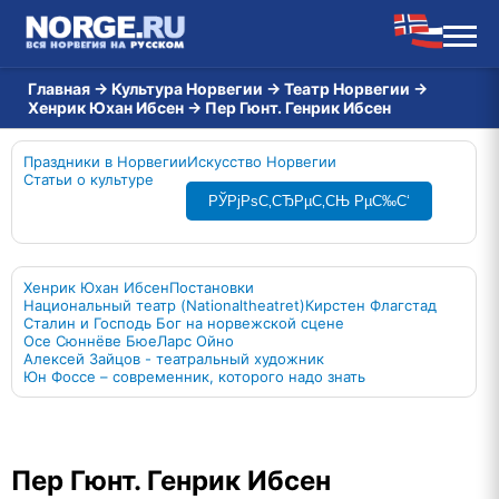
Главная
→
Культура Норвегии
→
Театр Норвегии
→
Хенрик Юхан Ибсен
→
Пер Гюнт. Генрик Ибсен
Праздники в Норвегии
Искусство Норвегии
Статьи о культуре
РЎРјРѕС‚СЂРµС‚СЊ РµС‰С‘
Хенрик Юхан Ибсен
Постановки
Национальный театр (Nationaltheatret)
Кирстен Флагстад
Сталин и Господь Бог на норвежской сцене
Осе Сюннёве Бюе
Ларс Ойно
Алексей Зайцов - театральный художник
Юн Фоссе – современник, которого надо знать
Пер Гюнт. Генрик Ибсен