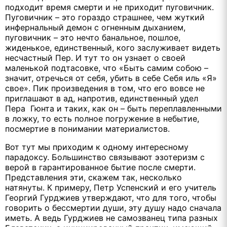
подходит время смерти и не приходит пуговичник.
Пуговичник – это гораздо страшнее, чем жуткий
инфернальный демон с огненным дыханием,
пуговичник – это нечто банальное, пошлое,
жиденькое, единственный, кого заслуживает видеть
несчастный Пер. И тут то он узнает о своей
маленькой подтасовке, что «Быть самим собою –
значит, отречься от себя, убить в себе Себя иль «Я»
свое». Пик произведения в том, что его вовсе не
приглашают в ад, напротив, единственный удел
Пера Гюнта и таких, как он – быть переплавленными
в ложку, то есть полное погружение в небытие,
посмертие в понимании материалистов.
Вот тут мы приходим к одному интересному
парадоксу. Большинство связывают эзотеризм с
верой в гарантированное бытие после смерти.
Представления эти, скажем так, несколько
натянуты. К примеру, Петр Успенский и его учитель
Георгий Гурджиев утверждают, что для того, чтобы
говорить о бессмертии души, эту душу надо сначала
иметь. А ведь Гурджиев не самозванец типа разных