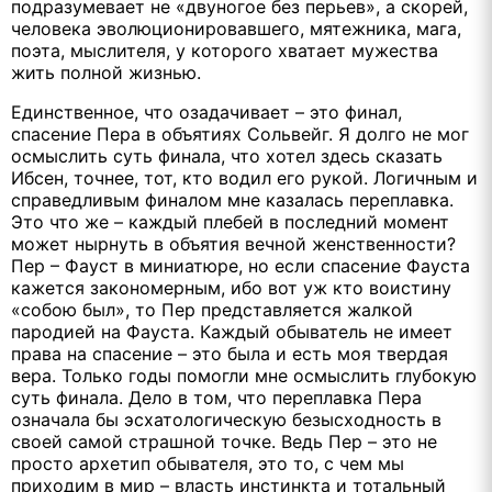
подразумевает не «двуногое без перьев», а скорей,
человека эволюционировавшего, мятежника, мага,
поэта, мыслителя, у которого хватает мужества
жить полной жизнью.
Единственное, что озадачивает – это финал,
спасение Пера в объятиях Сольвейг. Я долго не мог
осмыслить суть финала, что хотел здесь сказать
Ибсен, точнее, тот, кто водил его рукой. Логичным и
справедливым финалом мне казалась переплавка.
Это что же – каждый плебей в последний момент
может нырнуть в объятия вечной женственности?
Пер – Фауст в миниатюре, но если спасение Фауста
кажется закономерным, ибо вот уж кто воистину
«собою был», то Пер представляется жалкой
пародией на Фауста. Каждый обыватель не имеет
права на спасение – это была и есть моя твердая
вера. Только годы помогли мне осмыслить глубокую
суть финала. Дело в том, что переплавка Пера
означала бы эсхатологическую безысходность в
своей самой страшной точке. Ведь Пер – это не
просто архетип обывателя, это то, с чем мы
приходим в мир – власть инстинкта и тотальный