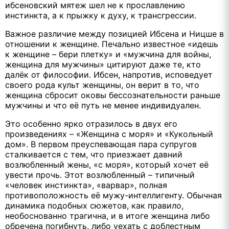
ибсеновский мятеж шел не к прославлению
инстинкта, а к прыжку к духу, к трансгрессии.
Важное различие между позицией Ибсена и Ницше в
отношении к женщине. Печально известное «идешь
к женщине – бери плетку» и «мужчина для войны,
женщина для мужчины» цитируют даже те, кто
далёк от философии. Ибсен, напротив, исповедует
своего рода культ женщины, он верит в то, что
женщина сбросит оковы бессознательности раньше
мужчины и что её путь не менее индивидуален.
Это особенно ярко отразилось в двух его
произведениях – «Женщина с моря» и «Кукольный
дом». В первом преуспевающая пара супругов
сталкивается с тем, что приезжает давний
возлюбленный жены, «с моря», который хочет её
увести прочь. Этот возлюбленный – типичный
«человек инстинкта», «варвар», полная
противоположность её мужу-интеллигенту. Обычная
динамика подобных сюжетов, как правило,
необоснованно трагична, и в итоге женщина либо
обречена погибнуть, либо уехать с доблестным