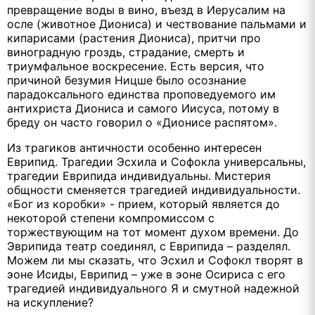
превращение воды в вино, въезд в Иерусалим на
осле (животное Диониса) и чествование пальмами и
кипарисами (растения Диониса), притчи про
виноградную гроздь, страдание, смерть и
триумфальное воскресение. Есть версия, что
причиной безумия Ницше было осознание
парадоксального единства проповедуемого им
антихриста Диониса и самого Иисуса, потому в
бреду он часто говорил о «Дионисе распятом».
Из трагиков античности особенно интересен
Еврипид. Трагедии Эсхила и Софокла универсальны,
трагедии Еврипида индивидуальны. Мистерия
общности сменяется трагедией индивидуальности.
«Бог из коробки» - прием, который является до
некоторой степени компромиссом с
торжествующим на тот момент духом времени. До
Эврипида театр соединял, с Еврипида – разделял.
Можем ли мы сказать, что Эсхил и Софокл творят в
эоне Исиды, Еврипид – уже в эоне Осириса с его
трагедией индивидуального Я и смутной надежной
на искупление?