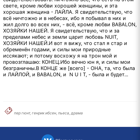
свете, кроме любви хорошей женщины, и эта
хорошая женщина - ЛАЙЛА. Я свидетельствую, что
всё ничтожно и в небесах, ибо я побывал в них и
жил долго во всех них, - всё, кроме любви BABALON,
ХОЗЯЙКИ НАШЕЙ. Я свидетельствую, что и за
пределами небес и земли царит любовь NUIT,
ХОЗЯЙКИ НАШЕЙ.И вот я вижу, что стал я стар и
обременён годами, и силы мои природные
иссякают; и потому восхожу я на трон мой и
провозглашаю: КОНЕЦ.Ибо вечно юн я, и силы мои
безграничны.В КОНЦЕ же [всего] - ОНА, та, что была
и ЛАЙЛОЙ, и BABALON, и N U I T, - была и будет...
пер гюнт, генрик ибсен, пьеса, драма