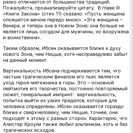
резко отличается от большинства традиций.
Пожалуйста, проанализируйте цитату. В главе III
«Книги Закона» (стих 11) сказано: «Пусть женщина
опояшется мечом передо мною». «Эта женщина –
Венера, и теперь она в Новом Эоне; она больше не
является лишь сосудом для мужчины, но вооружена
и воинственна».
Таким образом, Ибсен оказывается ближе к духу
нового Эона, чем Ницше, хотя несправедливо забыт
на данный момент.
Вертикальность Ибсена подчеркивается тем, что
частым трагическим финалом его пьес является
уход героя-мятежника в горы. Это – основной
лейтмотив его творчества, постоянно повторяемый
сюжет, генеральный импринт: вертикальность,
попытка выйти из узких пределов, которые для
человека определены. Ибсен оказывается гораздо
ближе к сверхчеловеку, чем Ницше, точнее, они
подходят к этому с разных сторон. Характерно, что
Алистер Кроули также любил альпинизм, хоть и без
трагических исходов.