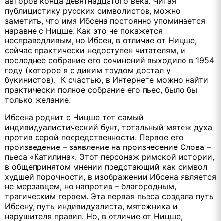
авторов конца девятнадцатого века. Читая
публицистику русских символистов, можно
заметить, что имя Ибсена постоянно упоминается
наравне с Ницше. Как это не покажется
несправедливым, но Ибсен, в отличие от Ницше,
сейчас практически недоступен читателям, и
последнее собрание его сочинений выходило в 1954
году (которое я с диким трудом достал у
букинистов). К счастью, в Интернете можно найти
практически полное собрание его пьес, было бы
только желание.
Ибсена роднит с Ницше тот самый
индивидуалистический бунт, тотальный мятеж духа
против серой посредственности. Первое его
произведение – заявление на произнесение Слова –
пьеса «Катилина». Этот персонаж римской истории,
в общепринятом мнении предстающий как символ
худшей порочности, в изображении Ибсена является
не мерзавцем, но напротив – благородным,
трагическим героем. Эта первая пьеса создала путь
Ибсену, путь индивидуалиста, мятежника и
нарушителя правил. Но, в отличие от Ницше,