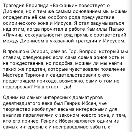
Трагедия Еврипида «Вакханки» повествует о
Дионисе, но с тем же самым основанием мы можем
определить её как особого рода предчувствие
осирического эона и Иисуса. Я стал задумываться
над этим, когда прочитал в работе Камиллы Палью
«Личины сексуальности» ряд прямых соответствий
между Дионисом в указанной трагедии и Иисусом.
В прошлом Осирис, сейчас Гор. Вопрос, который мы
ставим, следующий: если сама схема эонов хоть и
не тождественна, но подобна, можем ли мы найти
таких же предтеч, которые чувствовали появление
Мастера Териона и свидетельствовали о его
предстоящем приходе, возможно, сами о том не
подозревая? Наш ответ – да!
Одним из самых интересных драматургов
девятнадцатого века был Генрик Ибсен, чье
творчество изобилует весьма интересными для
анализа параллелями с законом нового эона, и тем,
кто его принес. Генрик Ибсен является одним из
самых интересных и несправедливо забытых