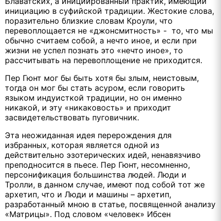
Блаватских, а инициированный практик, имеющий
инициацию в суфийской традиции. Жестокие слова,
поразительно близкие словам Кроули, что
перевоплощается не «джонсмитность» - то, что мы
обычно считаем собой, а нечто иное, и если при
жизни не успел познать это «нечто иное», то
рассчитывать на перевоплощение не приходится.
Пер Гюнт мог бы быть хотя бы злым, неистовым,
тогда он мог бы стать асуром, если говорить
языком индуисткой традиции, но он именно
никакой, и эту «никаковость» и приходит
засвидетельствовать пуговичник.
Эта неожиданная идея перерождения для
избранных, которая является одной из
действительно эзотерических идей, ненавязчиво
преподносится в пьесе. Пер Гюнт, несомненно,
персонификация большинства людей. Люди и
Тролли, в данном случае, имеют под собой тот же
архетип, что и Люди и машины – архетип,
разработанный мною в статье, посвященной анализу
«Матрицы». Под словом «человек» Ибсен