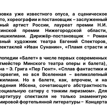
овка уже известного опуса, а сценическое
тто, хореографии и постановщик – заслуженный
нный артист России, лауреат премии Н.И.
кинской премии Нижегородской области,
ишкилиани. Дирижёр-постановщик – Роман
вный художник театра Евгений Спекторов,
ектаклей «Иван Сунанин», «Пламя страсти и
опедии «Балет» в числе первых современных
етмейстер Минского театра оперы и балета),
а – Э. Грига «Пер Гюнт». «Сплав фантастики и
орвегия, но вся Вселенная – великолепный
илиани. Но в балете, как, впрочем, и на
ведения Ибсена, сочетающего абстрактность
социальную сатиру с тонким лиризмом». Для
ртитуру спектакля не только знаменитую
 мировой фортепьянной литературы – Концерта