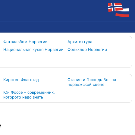
Фотоальбом Норвегии
Архитектура
Национальная кухня Норвегии
Фольклор Норвегии
Кирстен Флагстад
Сталин и Господь Бог на
норвежской сцене
Юн Фоссе – современник,
которого надо знать
е