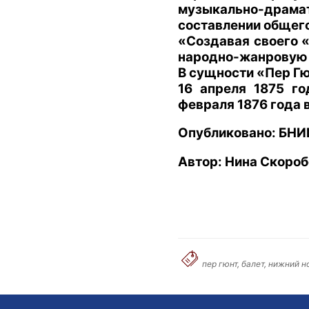
музыкально-драмат
составлении общег
«Создавая своего «
народно-жанровую с
В сущности «Пер Гю
16 апреля 1875 г
февраля 1876 года 
Опубликовано
:
БНИ
Автор
:
Нина Скороб
пер гюнт, балет, нижний н