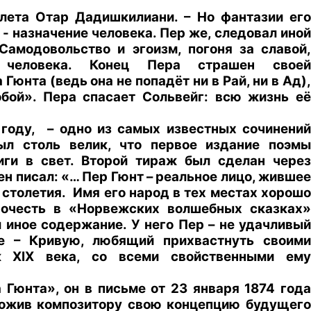
алета Отар Дадишкилиани. – Но фантазии его
- назначение человека. Пер же, следовал иной
Самодовольство и эгоизм, погоня за славой,
 человека. Конец Пера страшен своей
юнта (ведь она не попадёт ни в Рай, ни в Ад),
обой». Пера спасает Сольвейг: всю жизнь её
 году, – одно из самых известных сочинений
ыл столь велик, что первое издание поэмы
ги в свет. Второй тираж был сделан через
н писал: «… Пер Гюнт – реальное лицо, жившее
о столетия. Имя его народ в тех местах хорошо
прочесть в «Норвежских волшебных сказках»
 иное содержание. У него Пер – не удачливый
е – Кривую, любящий прихвастнуть своими
к XIX века, со всеми свойственными ему
Гюнта», он в письме от 23 января 1874 года
зложив композитору свою концепцию будущего