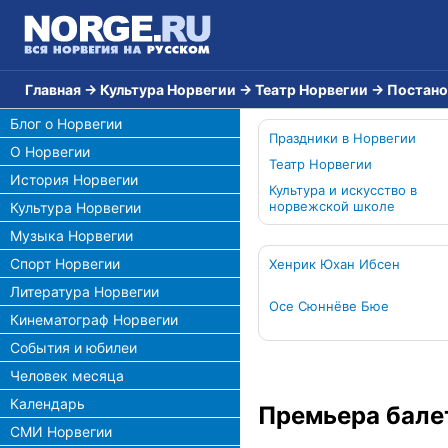
Главная
→
Культура Норвегии
→
Театр Норвегии
→
Постано
Блог о Норвегии
Праздники в Норвегии
О Норвегии
Театр Норвегии
История Норвегии
Культура и искусство в
норвежской школе
Культура Норвегии
Музыка Норвегии
Спорт Норвегии
Хенрик Юхан Ибсен
Литература Норвегии
Осе Сюннёве Бюе
Кинематограф Норвегии
События и юбилеи
Человек месяца
Календарь
Премьера бале
СМИ Норвегии