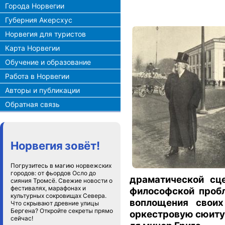
Города Норвегии
Губерния Акерсхус
Норвегия для туристов
Карта Норвегии
Обучение и образование
Работа в Норвегии
Авторы и публикации
Обратная связь
Норвегия зовёт!
Погрузитесь в магию норвежских
городов: от фьордов Осло до
драматической сц
сияния Тромсё. Свежие новости о
фестивалях, марафонах и
философской пробл
культурных сокровищах Севера.
воплощения своих
Что скрывают древние улицы
Бергена? Откройте секреты прямо
оркестровую сюиту 
сейчас!