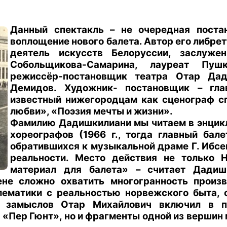
Данный спектакль – не очередная постан
воплощение нового балета. Автор его либре
деятель искусств Белоруссии, заслуже
Собольщикова-Самарина, лауреат Пуш
режиссёр-постановщик театра Отар Дад
Демидов. Художник- постановщик – гла
известный нижегородцам как сценограф сп
любви», «Поэзия мечты и жизни».
Фамилию Дадишкилиани мы читаем в энцикл
хореографов (1966 г., тогда главный бал
обратившихся к музыкальной драме Г. Ибсен
реальности. Место действия не только Н
материал для балета» – считает Дадишк
ене сложно охватить многогранность произ
ематики с реальностью норвежского быта, 
 замыслов Отар Михайлович включил в па
«Пер Гюнт», но и фрагменты одной из вершин