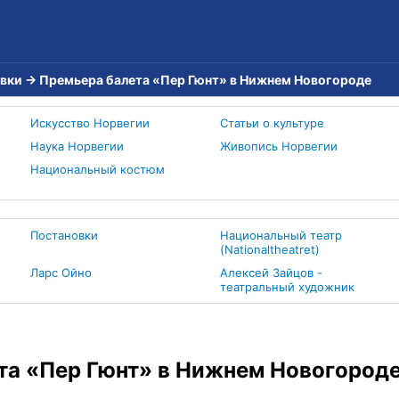
вки
→
Премьера балета «Пер Гюнт» в Нижнем Новогороде
Искусство Норвегии
Статьи о культуре
Наука Норвегии
Живопись Норвегии
Национальный костюм
Постановки
Национальный театр
(Nationaltheatret)
Ларс Ойно
Алексей Зайцов -
театральный художник
та «Пер Гюнт» в Нижнем Новогород