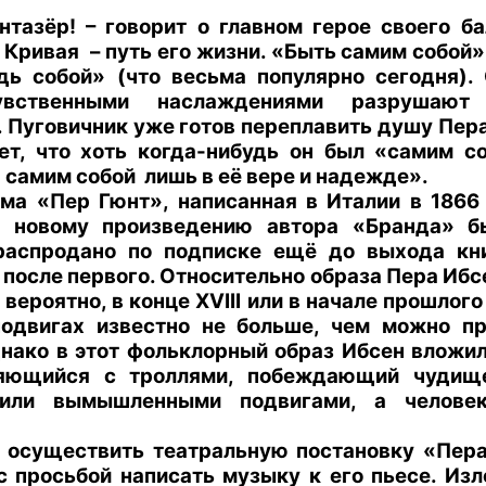
нтазёр! – говорит о главном герое своего б
Кривая – путь его жизни. «Быть самим собой» 
дь собой» (что весьма популярно сегодня). 
увственными наслаждениями разрушают
Пуговичник уже готов переплавить душу Пера Г
ет, что хоть когда-нибудь он был «самим с
самим собой лишь в её вере и надежде».
ма «Пер Гюнт», написанная в Италии в 1866
к новому произведению автора «Бранда» б
распродано по подписке ещё до выхода кни
после первого. Относительно образа Пера Ибсе
 вероятно, в конце XVIII или в начале прошлог
 подвигах известно не больше, чем можно 
нако в этот фольклорный образ Ибсен вложил
ляющийся с троллями, побеждающий чудищ
 или вымышленными подвигами, а челове
 осуществить театральную постановку «Пера 
 с просьбой написать музыку к его пьесе. И