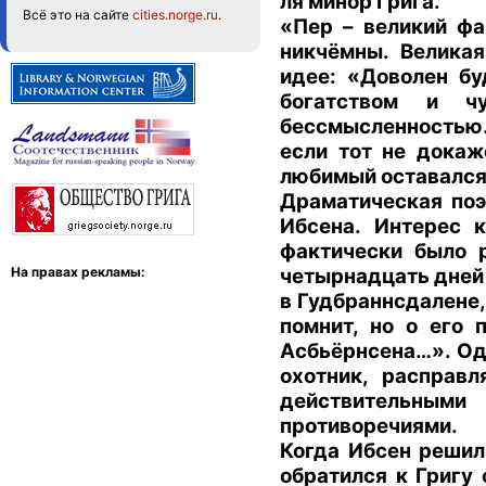
ля минор Грига.
Всё это на сайте
cities.norge.ru
.
«Пер – великий фа
никчёмны. Великая 
идее: «Доволен бу
богатством и ч
бессмысленностью. 
если тот не докаж
любимый оставался 
Драматическая поэ
Ибсена. Интерес 
фактически было 
четырнадцать дней 
На правах рекламы:
в Гудбраннсдалене,
помнит, но о его
Асбьёрнсена…». Од
охотник, расправ
действительными
противоречиями.
Когда Ибсен решил
обратился к Григу