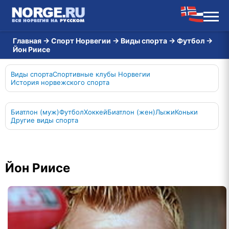
Главная
→
Спорт Норвегии
→
Виды спорта
→
Футбол
→
Йон Риисе
Виды спорта
Спортивные клубы Норвегии
История норвежского спорта
Биатлон (муж)
Футбол
Хоккей
Биатлон (жен)
Лыжи
Коньки
Другие виды спорта
Йон Риисе