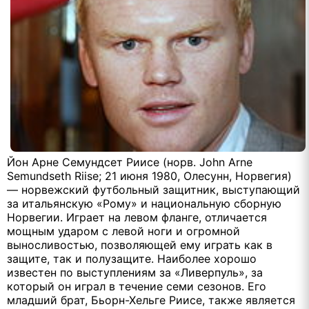
Йон Арне Семундсет Риисе (норв. John Arne
Semundseth Riise; 21 июня 1980, Олесунн, Норвегия)
— норвежский футбольный защитник, выступающий
за итальянскую «Рому» и национальную сборную
Норвегии. Играет на левом фланге, отличается
мощным ударом с левой ноги и огромной
выносливостью, позволяющей ему играть как в
защите, так и полузащите. Наиболее хорошо
известен по выступлениям за «Ливерпуль», за
который он играл в течение семи сезонов. Его
младший брат, Бьорн-Хельге Риисе, также является