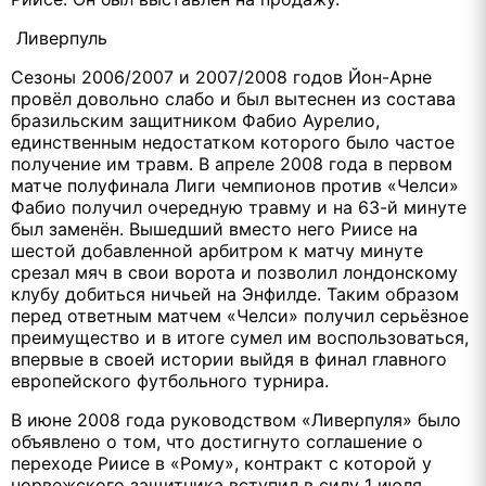
Ливерпуль
Сезоны 2006/2007 и 2007/2008 годов Йон-Арне
провёл довольно слабо и был вытеснен из состава
бразильским защитником Фабио Аурелио,
единственным недостатком которого было частое
получение им травм. В апреле 2008 года в первом
матче полуфинала Лиги чемпионов против «Челси»
Фабио получил очередную травму и на 63-й минуте
был заменён. Вышедший вместо него Риисе на
шестой добавленной арбитром к матчу минуте
срезал мяч в свои ворота и позволил лондонскому
клубу добиться ничьей на Энфилде. Таким образом
перед ответным матчем «Челси» получил серьёзное
преимущество и в итоге сумел им воспользоваться,
впервые в своей истории выйдя в финал главного
европейского футбольного турнира.
В июне 2008 года руководством «Ливерпуля» было
объявлено о том, что достигнуто соглашение о
переходе Риисе в «Рому», контракт с которой у
норвежского защитника вступил в силу 1 июля.