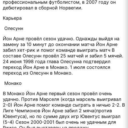
профессиональным футболистом, в 2007 году он
дебютировал в сборной Норвегии.
Карьера
Олесунн
Йон Арне провёл сезон удачно. Однажды выйдя на
замену за 10 минут до окончании матча Йон Арне
забил хет-рик и помог команде выиграть матч В
составе Олесунн провёл 25 матчей и забил 5 мячей.
24 июня 1998 года глава Олесунна подтвердил
переход Йон Арне в Монако. 1 июля состоялся
переход из Олесунн в Монако.
Монако
В Монако Йон Арне первый сезон провёл очень
удачно. Против Марселя (когда марсель выигривал
2-0) Йон Арне помог команде сыграть в ничью 2-2. В
Лиге Чемпионов Йон Арне забил 2 мяча(против
Ювентуса), но по сумме двух игр Ювентус выиграл
(5-4) Сезон 2000-2001 был очень не удачным для
Риисе. Он был выставлен на продажу.