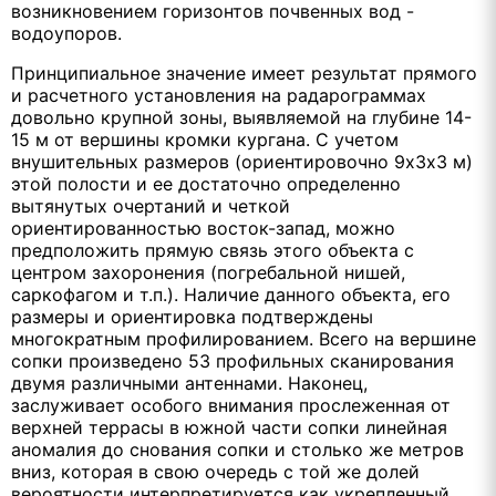
возникновением горизонтов почвенных вод -
водоупоров.
Принципиальное значение имеет результат прямого
и расчетного установления на радарограммах
довольно крупной зоны, выявляемой на глубине 14-
15 м от вершины кромки кургана. С учетом
внушительных размеров (ориентировочно 9х3х3 м)
этой полости и ее достаточно определенно
вытянутых очертаний и четкой
ориентированностью восток-запад, можно
предположить прямую связь этого объекта с
центром захоронения (погребальной нишей,
саркофагом и т.п.). Наличие данного объекта, его
размеры и ориентировка подтверждены
многократным профилированием. Всего на вершине
сопки произведено 53 профильных сканирования
двумя различными антеннами. Наконец,
заслуживает особого внимания прослеженная от
верхней террасы в южной части сопки линейная
аномалия до снования сопки и столько же метров
вниз, которая в свою очередь с той же долей
вероятности интерпретируется как укрепленный