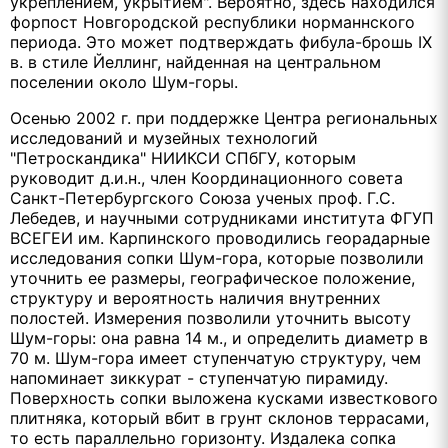
укреплением, укрытием". Вероятно, здесь находился
форпост Новгородской республики норманнского
периода. Это может подтверждать фибула-брошь IX
в. в стиле Йеллинг, найденная на центральном
поселении около Шум-горы.
Осенью 2002 г. при поддержке Центра региональных
исследований и музейных технологий
"Петроскандика" НИИКСИ СПбГУ, которым
руководит д.и.н., член Координационного совета
Санкт-Петербургского Союза ученых проф. Г.С.
Лебедев, и научными сотрудниками института ФГУП
ВСЕГЕИ им. Карпинского проводились георадарные
исследования сопки Шум-гора, которые позволили
уточнить ее размеры, географическое положение,
структуру и вероятность наличия внутренних
полостей. Измерения позволили уточнить высоту
Шум-горы: она равна 14 м., и определить диаметр в
70 м. Шум-гора имеет ступенчатую структуру, чем
напоминает зиккурат - ступенчатую пирамиду.
Поверхность сопки выложена кусками известкового
плитняка, который вбит в грунт склонов террасами,
то есть параллельно горизонту. Издалека сопка