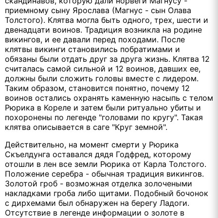
скандинавов, которую дали норвеги Магнусу -
приемному сыну Ярослава (Магнус - сын Олава
Толстого). Клятва могла быть одного, трех, шести и
двенадцати воинов. Традиция возникла на родине
викингов, и ее давали перед походами. После
клятвы викинги становились побратимами и
обязаны были отдать друг за друга жизнь. Клятва 12
считалась самой сильной и 12 воинов, давших ее,
должны были сложить головы вместе с лидером.
Таким образом, становится понятно, почему 12
воинов остались охранять каменную насыпь с телом
Рюрика в Кореле и затем были ритуально убиты и
похоронены по легенде "головами по кругу". Такая
клятва описывается в саге "Круг земной".
Действительно, на момент смерти у Рюрика
Скъелдунга оставался дядя Годфред, которому
отошли в лен все земли Рюрика от Карла Толстого.
Положение серебра - обычная традиция викингов.
Золотой гроб - возможная отделка золочеными
накладками гроба либо щитами. Подобный бочонок
с дирхемами был обнаружен на берегу Ладоги.
Отсутствие в легенде информации о золоте в