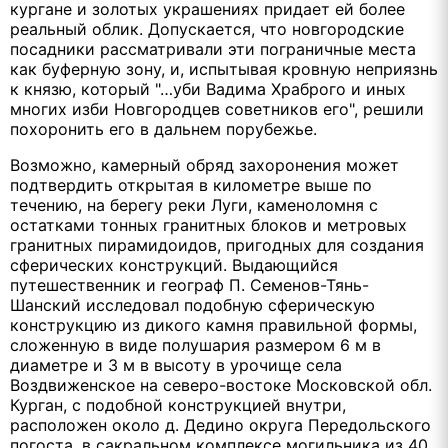
кургане и золотых украшениях придает ей более
реальный облик. Допускается, что новгородские
посадники рассматривали эти пограничные места
как буферную зону, и, испытывая кровную неприязнь
к князю, который "…уби Вадима Храброго и иных
многих изби Новгородцев советников его", решили
похоронить его в дальнем порубежье.
Возможно, камерный обряд захоронения может
подтвердить открытая в километре выше по
течению, на берегу реки Луги, каменоломня с
остатками тонных гранитных блоков и метровых
гранитных пирамидоидов, пригодных для создания
сферических конструкций. Выдающийся
путешественник и географ П. Семенов-Тянь-
Шанский исследовал подобную сферическую
конструкцию из дикого камня правильной формы,
сложенную в виде полушария размером 6 м в
диаметре и 3 м в высоту в урочище села
Воздвиженское на северо-востоке Московской обл.
Курган, с подобной конструкцией внутри,
расположен около д. Дедино округа Передольского
погоста, в сакральном комплексе могильника из 40