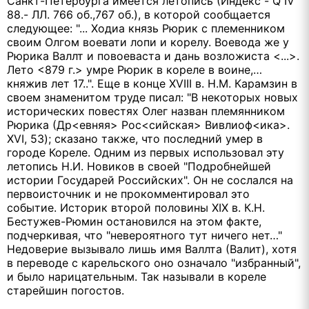
Санкт-Петербурга имеется летопись (Индекс - Q IV
88.- ЛЛ. 766 об.,767 об.), в которой сообщается
следующее: "... Ходиа князь Рюрик с племенником
своим Олгом воевати лопи и корелу. Воевода же у
Рюрика Валлт и повоеваста и дань возложиста <...>.
Лето <879 г.> умре Рюрик в кореле в воине,…
княжив лет 17..". Еще в конце XVIII в. Н.М. Карамзин в
своем знаменитом труде писал: "В некоторых новых
исторических повестях Олег назван племянником
Рюрика (Др<евняя> Рос<сийская> Вивлиоф<ика>.
XVI, 53); сказано также, что последний умер в
городе Кореле. Одним из первых использовал эту
летопись Н.И. Новиков в своей "Подробнейшей
истории Государей Российских". Он не сослался на
первоисточник и не прокомментировал это
событие. Историк второй половины XIX в. К.Н.
Бестужев-Рюмин остановился на этом факте,
подчеркивая, что "невероятного тут ничего нет…"
Недоверие вызывало лишь имя Валлта (Валит), хотя
в переводе с карельского оно означало "избранный",
и было нарицательным. Так называли в кореле
старейшин погостов.