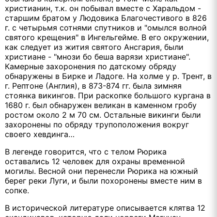
христианин, т.к. он побывал вместе с Харальдом -
старшим братом у Людовика Благочестивого в 826
г. с четырьмя сотнями спутников и "омылся волной
святого крещения" в Ингельгейме. В его окружении,
как следует из жития святого Ансгария, были
христиане - "мнози бо беша варязи христиане".
Камерные захоронения по датскому обряду
обнаружены в Бирке и Ладоге. На холме у р. Трент, в
г. Рептоне (Англия), в 873-874 гг. была зимняя
стоянка викингов. При раскопке большого кургана в
1680 г. был обнаружен великан в каменном гробу
ростом около 2 м 70 см. Остальные викинги были
захоронены по обряду трупоположения вокруг
своего хевдинга…
В легенде говорится, что с телом Рюрика
оставались 12 человек для охраны временной
могилы. Весной они перенесли Рюрика на южный
берег реки Луги, и были похоронены вместе ним в
сопке.
В исторической литературе описывается клятва 12