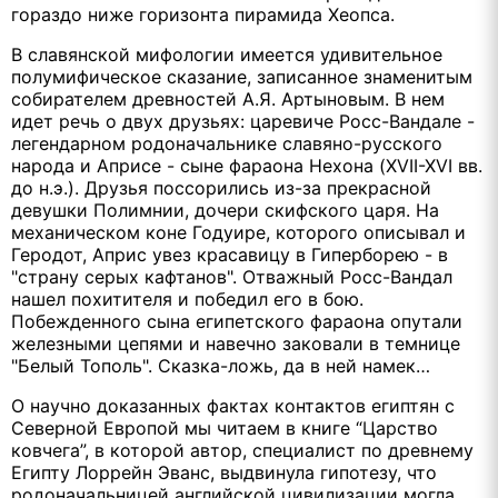
гораздо ниже горизонта пирамида Хеопса.
В славянской мифологии имеется удивительное
полумифическое сказание, записанное знаменитым
собирателем древностей А.Я. Артыновым. В нем
идет речь о двух друзьях: царевиче Росс-Вандале -
легендарном родоначальнике славяно-русского
народа и Априсе - сыне фараона Нехона (XVII-XVI вв.
до н.э.). Друзья поссорились из-за прекрасной
девушки Полимнии, дочери скифского царя. На
механическом коне Годуире, которого описывал и
Геродот, Априс увез красавицу в Гиперборею - в
"страну серых кафтанов". Отважный Росс-Вандал
нашел похитителя и победил его в бою.
Побежденного сына египетского фараона опутали
железными цепями и навечно заковали в темнице
"Белый Тополь". Сказка-ложь, да в ней намек…
О научно доказанных фактах контактов египтян с
Северной Европой мы читаем в книге “Царство
ковчега”, в которой автор, специалист по древнему
Египту Лоррейн Эванс, выдвинула гипотезу, что
родоначальницей английской цивилизации могла