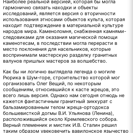
Наиболее реальной версией, которая бы могла
гармонично связать находки и объекты
исследований, является версия о вторичности
использования этносами объектов культа, которая
находит подтверждение в материальной культуре
народов мира. Каменоломня, снабженная камнями-
следовиками для оказания магической помощи
каменотесам, в последствии могла перерасти в
место поклонения для насельников, которые
воспринимали мастерскую разделку гранитных
валунов пришлых мастеров за волшебство.
Как бы ни логично выглядела легенда о могиле
Рюрика в Шум-горе, строительство которой мог
организовать Олег Вещий, по некоторым
сообщениям, относившийся к касте жрецов, это
всего лишь версия. Однако нам сегодня отнюдь не
кажется фантастичным гранитный зиккурат с
бальзамированным телом жреца-ортодокса
большевисткой догмы В.И. Ульянова (Ленина),
расположившийся около Кремлевского собора.
Верный племенник и мистик И.В. Сталин решил
таким образом увековечить вавилонское язычество