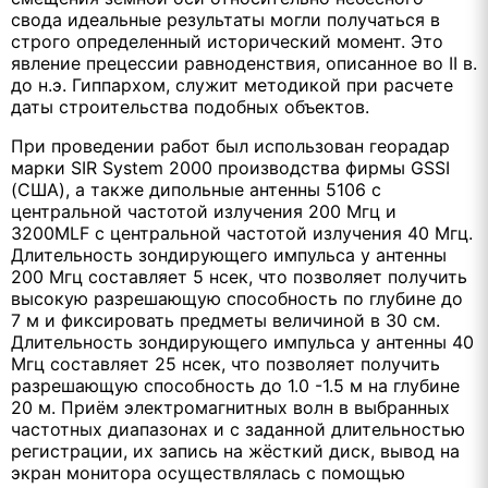
свода идеальные результаты могли получаться в
строго определенный исторический момент. Это
явление прецессии равноденствия, описанное во II в.
до н.э. Гиппархом, служит методикой при расчете
даты строительства подобных объектов.
При проведении работ был использован георадар
марки SIR System 2000 производства фирмы GSSI
(США), а также дипольные антенны 5106 с
центральной частотой излучения 200 Мгц и
3200MLF с центральной частотой излучения 40 Мгц.
Длительность зондирующего импульса у антенны
200 Мгц составляет 5 нсек, что позволяет получить
высокую разрешающую способность по глубине до
7 м и фиксировать предметы величиной в 30 см.
Длительность зондирующего импульса у антенны 40
Мгц составляет 25 нсек, что позволяет получить
разрешающую способность до 1.0 -1.5 м на глубине
20 м. Приём электромагнитных волн в выбранных
частотных диапазонах и с заданной длительностью
регистрации, их запись на жёсткий диск, вывод на
экран монитора осуществлялась с помощью