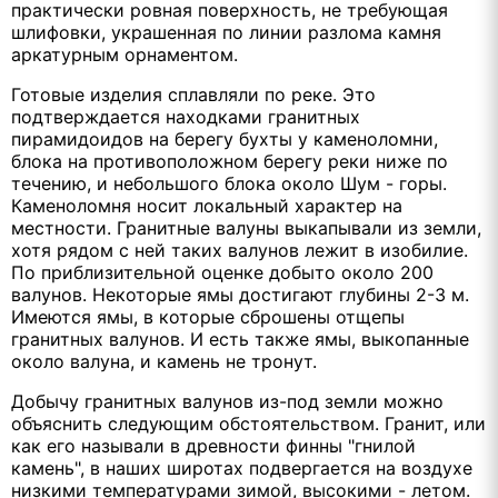
практически ровная поверхность, не требующая
шлифовки, украшенная по линии разлома камня
аркатурным орнаментом.
Готовые изделия сплавляли по реке. Это
подтверждается находками гранитных
пирамидоидов на берегу бухты у каменоломни,
блока на противоположном берегу реки ниже по
течению, и небольшого блока около Шум - горы.
Каменоломня носит локальный характер на
местности. Гранитные валуны выкапывали из земли,
хотя рядом с ней таких валунов лежит в изобилие.
По приблизительной оценке добыто около 200
валунов. Некоторые ямы достигают глубины 2-3 м.
Имеются ямы, в которые сброшены отщепы
гранитных валунов. И есть также ямы, выкопанные
около валуна, и камень не тронут.
Добычу гранитных валунов из-под земли можно
объяснить следующим обстоятельством. Гранит, или
как его называли в древности финны "гнилой
камень", в наших широтах подвергается на воздухе
низкими температурами зимой, высокими - летом.