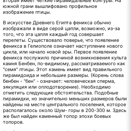
вторая имеет четкие пирамидальные контуры. На
южной грани вышлифовано профильное
изображение птицы.
В искусстве Древнего Египта феникса обычно
изображали в виде серой цапли, возможно, из-за
того, что эта цапля каждый год совершает
перелеты. Существовало поверье, что появление
феникса в Гелиополе означает наступление нового
цикла, или начало новой эры. Первое появление
феникса послужило причиной возникновения культа
камня Бенбен, по-видимому, рассматриваемого как
"семя" птицы. Этот камень имеет вид правильного
пирамидоида и небольшие размеры. (Корень слова
бенбен - "бен" - означает: человеческая сперма,
эякуляция или оплодотворение). Необходимо
отметить следующие обстоятельства. Подобные
пирамидки, но значительно меньших размеров были
найдены на месте центрального поселения, которое
располагалось около Шум- горы в 200-300 м. Здесь
же был найден каменный топор эпохи боевых
топоров.