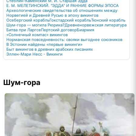
Стеблин-Каменский М. И. Старшая Эдда
Е. М. МЕЛЕТИНСКИЙ. "ЭДДА" И РАННИЕ ФОРМЫ ЭПОСА
Археологические свидетельства об отношениях между
Норвегией и Древней Русью в эпоху викингов
Осебергский корабль
Гокстадский корабль
Тюнский корабль
Шум-гора — могила Рюрика?
Древненорвежская литература
Битва при Ларгсе
Пертский договор
Биармия
«Солнечный компас» викингов
Норманская повседневность: свояки выгоднее союзников
В Эстонии найдены «первые викинги»
Быт викингов в древних арабских писаниях
Эллен-Мари Несс - Викинги
Шум-гора