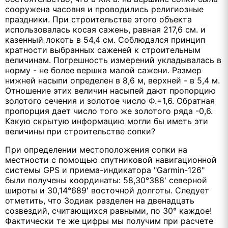
сооружена часовня и проводились религиозные
праздники. При строительстве этого объекта
использовалась косая сажень, равная 217,6 см. и
казенный локоть в 54,4 см. Соблюдался принцип
кратности выбранных саженей к строительным
величинам. Погрешность измерений укладывалась в
норму - не более вершка малой сажени. Размер
нижней насыпи определен в 8,6 м, верхней - в 5,4 м.
Отношение этих величин насыпей дают пропорцию
золотого сечения и золотое число Ф.=1,6. Обратная
пропорция дает число того же золотого ряда -0,6.
Какую скрытую информацию могли бы иметь эти
величины при строительстве сопки?
При определении местоположения сопки на
местности с помощью спутниковой навигационной
системы GPS и приема-индикатора "Garmin-126"
были получены координаты: 58,30°388' северной
широты и 30,14°689' восточной долготы. Следует
отметить, что Зодиак разделен на двенадцать
созвездий, считающихся равными, по 30° каждое!
Фактически те же цифры мы получим при расчете