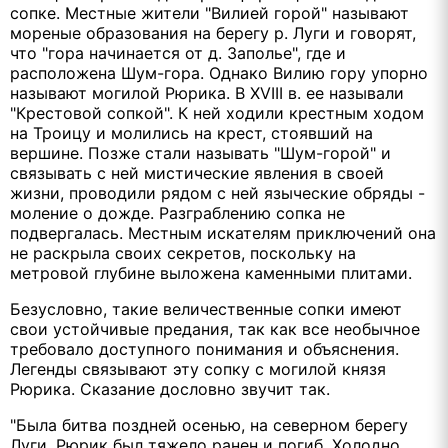
сопке. Местные жители "Вилией горой" называют
мореные образования на берегу р. Луги и говорят,
что "гора начинается от д. Заполье", где и
расположена Шум-гора. Однако Вилию гору упорно
называют могилой Рюрика. В XVIII в. ее называли
"Крестовой сопкой". К ней ходили крестным ходом
на Троицу и молились на крест, стоявший на
вершине. Позже стали называть "Шум-горой" и
связывать с ней мистические явления в своей
жизни, проводили рядом с ней языческие обряды -
моление о дожде. Разграблению сопка не
подвергалась. Местным искателям приключений она
не раскрыла своих секретов, поскольку на
метровой глубине выложена каменными плитами.
Безусловно, такие величественные сопки имеют
свои устойчивые предания, так как все необычное
требовало доступного понимания и объяснения.
Легенды связывают эту сопку с могилой князя
Рюрика. Сказание дословно звучит так.
"Была битва поздней осенью, на северном берегу
Луги. Рюрик был тяжело ранен и погиб. Холодно