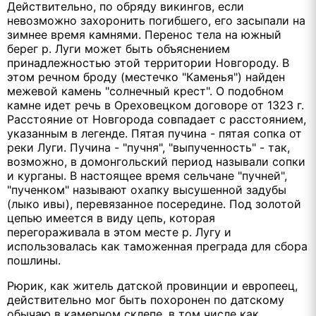
Действительно, по обряду викингов, если
невозможно захоронить погибшего, его засыпали на
зимнее время камнями. Перенос тела на южный
берег р. Луги может быть объяснением
принадлежностью этой территории Новгороду. В
этом речном броду (местечко "Каменья") найден
межевой камень "солнечный крест". О подобном
камне идет речь в Ореховецком договоре от 1323 г.
Расстояние от Новгорода совпадает с расстоянием,
указанным в легенде. Пятая пучина - пятая сопка от
реки Луги. Пучина - "пучня", "выпученность" - так,
возможно, в домонгольский период называли сопки
и курганы. В настоящее время сельчане "пучней",
"пученком" называют охапку высушенной задубы
(лыко ивы), перевязанное посередине. Под золотой
цепью имеется в виду цепь, которая
перегораживала в этом месте р. Лугу и
использовалась как таможенная преграда для сбора
пошлины.
Рюрик, как житель датской провинции и европеец,
действительно мог быть похоронен по датскому
обычаю в камерном склепе, в том числе как