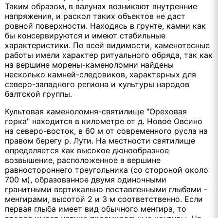
Таким образом, в валунах возникают внутренние
напряжения, и раскол таких объектов не даст
ровной поверхности. Находясь в грунте, камни как
бы консервируются и имеют стабильные
характеристики. По всей видимости, каменотесные
работы имели характер ритуального обряда, так как
на вершине морены-каменоломни найдены
несколько камней-следовиков, характерных для
северо-западного региона и культуры народов
балтской группы.
Культовая каменоломня-святилище "Ореховая
горка" находится в километре от д. Новое Овсино
на северо-восток, в 60 м от современного русла на
правом берегу р. Луги. На местности святилище
определяется как высокое дюнообразное
возвышение, расположенное в вершине
равностороннего треугольника (со стороной около
700 м), образованное двумя одиночными
гранитными вертикально поставленными глыбами -
менгирами, высотой 2 и 3 м соответственно. Если
первая глыба имеет вид обычного менгира, то