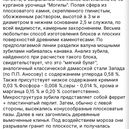
курганов урочища "Могилы". Полая сфера из
плосковатого камня, скрепленного глинистым,
обожженным раствором, высотой в 3 м и
диаметром в нижнем основании 2,5 м служила, по
всей видимости, камерным захоронением. Весьма
любопытен способ изготовления блоков и плоских
поверхностей древними каменотесами. По
предполагаемой линии разделки валуна мощными
зубилами набивалась канавка. Анализ зубила,
найденного при расчистке такого блока,
свидетельствует, что это "мягкий булат",
аналогичный классической дамасской стали Запада
(по П.П. Аносову) с содержанием углерода 0,58 %.
Также присутствует низкое содержание кремния
0,03 %.Фосфора - 0,008 %,серы - 0,014 %, хрома и
марганца 0,15 % и 0,20 % соответственно.
Микроструктура зубила представляет собой феррит
+ пластинчатый перлит. Затем, обычно с левой
стороны, высекались конусообразные плосковатые
пазы. Далее в них загонялись деревянные
вымоченные клинья. Под воздействием мороза они
разрывали гранит по плоскости, и получалась