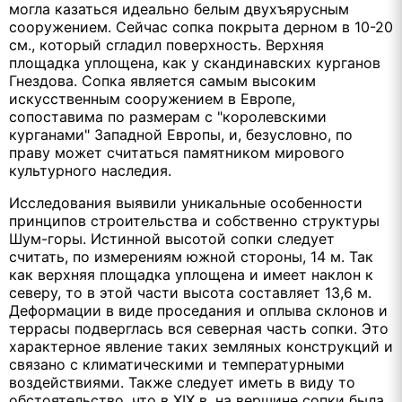
могла казаться идеально белым двухъярусным
сооружением. Сейчас сопка покрыта дерном в 10-20
см., который сгладил поверхность. Верхняя
площадка уплощена, как у скандинавских курганов
Гнездова. Сопка является самым высоким
искусственным сооружением в Европе,
сопоставима по размерам с "королевскими
курганами" Западной Европы, и, безусловно, по
праву может считаться памятником мирового
культурного наследия.
Исследования выявили уникальные особенности
принципов строительства и собственно структуры
Шум-горы. Истинной высотой сопки следует
считать, по измерениям южной стороны, 14 м. Так
как верхняя площадка уплощена и имеет наклон к
северу, то в этой части высота составляет 13,6 м.
Деформации в виде проседания и оплыва склонов и
террасы подверглась вся северная часть сопки. Это
характерное явление таких земляных конструкций и
связано с климатическими и температурными
воздействиями. Также следует иметь в виду то
обстоятельство, что в XIX в. на вершине сопки была