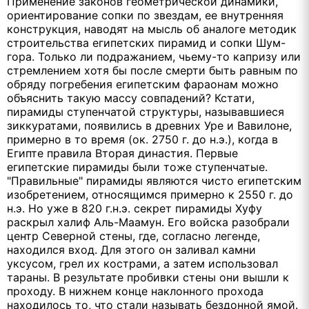
Применение законов геометрической динамики,
ориентирование сопки по звездам, ее внутренняя
конструкция, наводят на мысль об аналоге методик
строительства египетских пирамид и сопки Шум-
гора. Только ли подражанием, чьему-то капризу или
стремлением хотя бы после смерти быть равным по
обряду погребения египетским фараонам можно
объяснить такую массу совпадений? Кстати,
пирамиды ступенчатой структуры, называвшиеся
зиккуратами, появились в древних Уре и Вавилоне,
примерно в то время (ок. 2750 г. до н.э.), когда в
Египте правила Вторая династия. Первые
египетские пирамиды были тоже ступенчатые.
"Правильные" пирамиды являются чисто египетским
изобретением, относящимся примерно к 2550 г. до
н.э. Но уже в 820 г.н.э. секрет пирамиды Хуфу
раскрыл халиф Аль-Маамун. Его войска разобрали
центр Северной стены, где, согласно легенде,
находился вход. Для этого он заливал камни
уксусом, грел их кострами, а затем использовал
тараны. В результате пробивки стены они вышли к
проходу. В нижнем конце наклонного прохода
находилось то, что стали называть бездонной ямой.