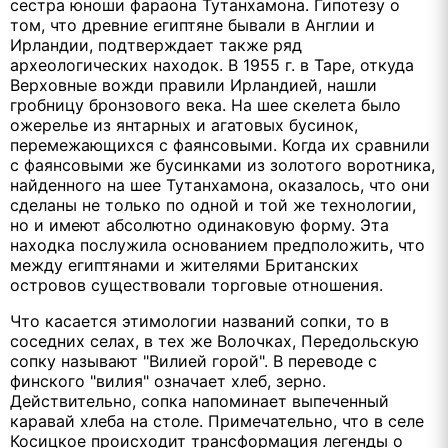
сестра юноши фараона Тутанхамона. Гипотезу о
том, что древние египтяне бывали в Англии и
Ирландии, подтверждает также ряд
археологических находок. В 1955 г. в Таре, откуда
Верховные вожди правили Ирландией, нашли
гробницу бронзового века. На шее скелета было
ожерелье из янтарных и агатовых бусинок,
перемежающихся с фаянсовыми. Когда их сравнили
с фаянсовыми же бусинками из золотого воротника,
найденного на шее Тутанхамона, оказалось, что они
сделаны не только по одной и той же технологии,
но и имеют абсолютно одинаковую форму. Эта
находка послужила основанием предположить, что
между египтянами и жителями Британских
островов существовали торговые отношения.
Что касается этимологии названий сопки, то в
соседних селах, в тех же Волочках, Передольскую
сопку называют "Вилией горой". В переводе с
финского "вилия" означает хлеб, зерно.
Действительно, сопка напоминает выпеченный
каравай хлеба на столе. Примечательно, что в селе
Косицкое происходит трансформация легенды о