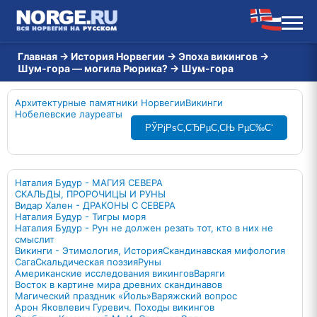
Главная
→
История Норвегии
→
Эпоха викингов
→
Шум-гора — могила Рюрика?
→
Шум-гора
Архитектурные памятники Норвегии
Викинги
Нобелевские лауреаты
РЎРјРѕС‚СЂРµС‚СЊ РµС‰С‘
Наталия Будур - МАГИЯ СЕВЕРА
СКАЛЬДЫ, ПРОРОЧИЦЫ И РУНЫ
Видар Хален - ДРАКОНЫ С СЕВЕРА
Наталия Будур - Тигры моря
Наталия Будур - Рун не должен резать тот, кто в них не
смыслит
Викинги - Этимология, История
Скандинавская мифология
Сага
Скальдическая поэзия
Руны
Американские исследования викингов
Варяги
Восток в картине мира древних скандинавов
Магический праздник «Йоль»
Варяжский вопрос
Арон Яковлевич Гуревич. Походы викингов