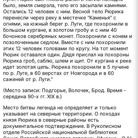
было, земля смерзла, тело его засыпали камнями.
Остались 12 человек с ним. Весной тело Рюрика
перенесли через реку в местечке "Каменья" с
огнями, на южный берег р. Луги, где похоронили в
большом кургане, в золотом гробу и с ним 40
бочонков серебряных монет. Похоронили с конем и
позолоченным седлом. Вместе с ним похоронили
этих 12 человек головами по кругу. На тот момент
Рюрик оставался один. Дядя прислал на похороны
Рюрика гроб, саблю, шлем и щит. От кургана к реке
идет золотая цепь. Рюрика похоронили в 5 пучине
по р. Луге, в 60 верстах от Новгорода и в 60
саженей от р. Луги."
(Место записи: Подгорье, Волочек, Брод. Время -
середина 90-х гг. XIX в.)
Место битвы легенда не определяет и только
указывает на северные территории. О походах
князя Рюрика в северные районы есть
документальное подтверждение. В Рукописном
отделе Российской национальной библиотеки