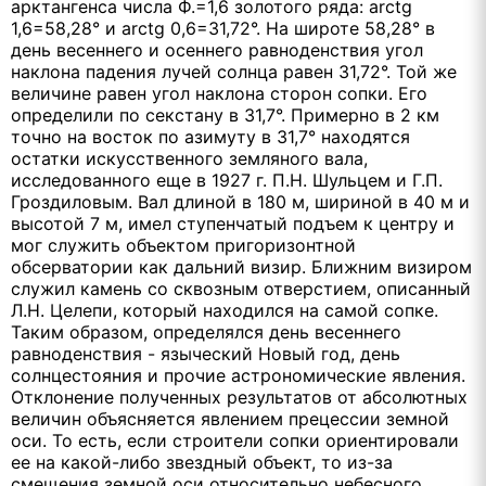
арктангенса числа Ф.=1,6 золотого ряда: arctg
1,6=58,28° и arctg 0,6=31,72°. На широте 58,28° в
день весеннего и осеннего равноденствия угол
наклона падения лучей солнца равен 31,72°. Той же
величине равен угол наклона сторон сопки. Его
определили по секстану в 31,7°. Примерно в 2 км
точно на восток по азимуту в 31,7° находятся
остатки искусственного земляного вала,
исследованного еще в 1927 г. П.Н. Шульцем и Г.П.
Гроздиловым. Вал длиной в 180 м, шириной в 40 м и
высотой 7 м, имел ступенчатый подъем к центру и
мог служить объектом пригоризонтной
обсерватории как дальний визир. Ближним визиром
служил камень со сквозным отверстием, описанный
Л.Н. Целепи, который находился на самой сопке.
Таким образом, определялся день весеннего
равноденствия - языческий Новый год, день
солнцестояния и прочие астрономические явления.
Отклонение полученных результатов от абсолютных
величин объясняется явлением прецессии земной
оси. То есть, если строители сопки ориентировали
ее на какой-либо звездный объект, то из-за
смещения земной оси относительно небесного