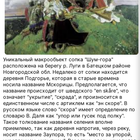
Уникальный макрообъект сопка "Шум-гора"
расположена на берегу р. Луги в Батецком районе
Новгородской обл. Недалеко от сопки находится
деревня Подгорье, которая в старые времена
носила название Мскорицы. Предполагается, что
название происходит от шведского "en skåre", что
означает "укрытие", "скрада", и произносится в
единственном числе с артиклем как "эн скоре". В
русском языке слово "скора" имеет определение по
словарю В. Даля как "упор или гусек под полку".
Такое толкование названия селения вполне
приемлемо, так как деревня напротив, через реку,
носит название Заупора, то есть "место за упорой,