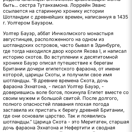
быть... сестра Тутанхамона. Лоррейн Эванс
ссылается на старинную хронику истории
Шотландии с древнейших времен, написаннуя в 1435
г. Уолтером Бауэром.
Уолтер Бауэр, аббат Инчколмского монастыря
августинцев, расположенного на одном из
шотландских островов, часто бывал в Эдинбурге,
где тогда находился двор короля Якова I, и написал
историю скотов. Во вступлении к десятитомной
хронике Бауэр описал путешествие к берегам
Британии дочери египетского фараона, от имени
которой, царицы Скоты, и получили свое имя
шотландцы. “В древние времена Скота, дочь
фараона Эхнатона, - писал Уолтер Бауэр, -
доверившись воле богов, покинула Египет вместе со
своим мужем и большой свитой. После долгого,
полного опасностей плавания плохая погода
заставила их пристать к берегу древней Британии,
где они основали царство. Так и появились
шотландцы.” Царица Скота - это Меритатен, старшая
дочь фараона Эхнатона и Нефертити и сводная