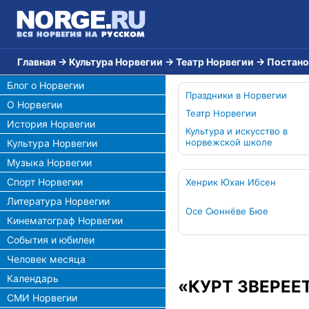
Главная
→
Культура Норвегии
→
Театр Норвегии
→
Постано
Блог о Норвегии
Праздники в Норвегии
О Норвегии
Театр Норвегии
История Норвегии
Культура и искусство в
норвежской школе
Культура Норвегии
Музыка Норвегии
Спорт Норвегии
Хенрик Юхан Ибсен
Литература Норвегии
Осе Сюннёве Бюе
Кинематограф Норвегии
События и юбилеи
Человек месяца
Календарь
«КУРТ ЗВЕРЕЕТ
СМИ Норвегии