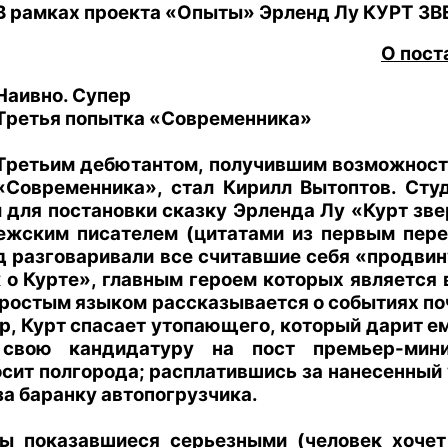
В рамках проекта «Опыты» Эрленд Лу КУРТ ЗВЕ
О пост
Наивно. Супер
Третья попытка «Современника»
Третьим дебютантом, получившим возможност
«Современника», стал Кирилл Вытоптов. Сту
 для постановки сказку Эрленда Лу «Курт зв
жским писателем (цитатами из первым перев
д разговаривали все считавшие себя «продвин
 о Курте», главным героем которых является 
ростым языком рассказывается о событиях почт
р, Курт спасает утопающего, который дарит ем
 свою кандидатуру на пост премьер-мин
сит полгорода; расплатившись за нанесенный
за баранку автопогрузчика.
ы показавшиеся серьезными (человек хочет 