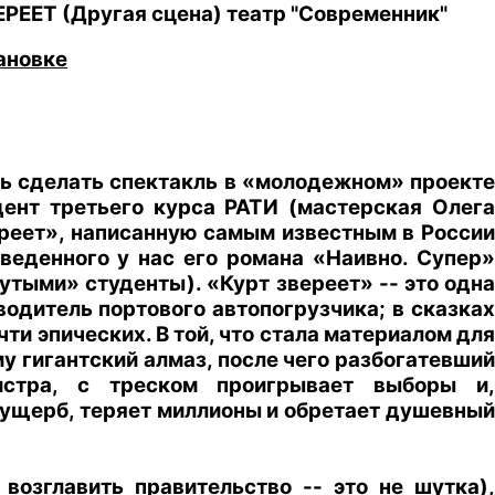
РЕЕТ (Другая сцена) театр "Современник"
ановке
ь сделать спектакль в «молодежном» проекте
дент третьего курса РАТИ (мастерская Олега
ереет», написанную самым известным в России
еденного у нас его романа «Наивно. Супер»
утыми» студенты). «Курт звереет» -- это одна
водитель портового автопогрузчика; в сказках
и эпических. В той, что стала материалом для
у гигантский алмаз, после чего разбогатевший
истра, с треском проигрывает выборы и,
 ущерб, теряет миллионы и обретает душевный
возглавить правительство -- это не шутка),