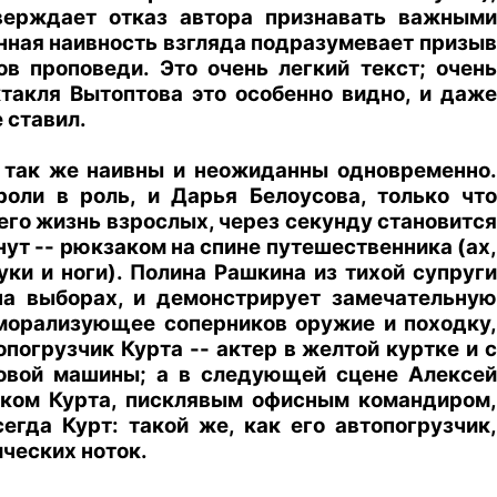
тверждает отказ автора признавать важными
енная наивность взгляда подразумевает призыв
ов проповеди. Это очень легкий текст; очень
такля Вытоптова это особенно видно, и даже
 ставил.
и так же наивны и неожиданны одновременно.
оли в роль, и Дарья Белоусова, только что
го жизнь взрослых, через секунду становится
т -- рюкзаком на спине путешественника (ах,
уки и ноги). Полина Рашкина из тихой супруги
на выборах, и демонстрирует замечательную
морализующее соперников оружие и походку,
огрузчик Курта -- актер в желтой куртке и с
зовой машины; а в следующей сцене Алексей
ником Курта, писклявым офисным командиром,
гда Курт: такой же, как его автопогрузчик,
ческих ноток.