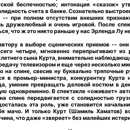
тской беспечностью; интонация «сказок» у
олидность счета в банке. Сознательно выстро
» -- при полном отсутствии внешних признак
нь дружелюбный и очень игровой. После спек
я, что ж это никто раньше у нас Эрленда Лу не
автору в выборе сценических приемов -- он
сего четыре, мгновенно перепрыгивают из р
летнего сына Курта, внимательно наблюдающе
дачу телевизором и еще через несколько мину
го на спине, свесив ну буквально тряпочные р
я в премьер-министра, конкурентку Курта 
да, умение превращать деловой костюм в де
ю одновременно. В спектакле «оживает» автоп
на спине передвигается с солидностью гру
досталась эта роль, уже становится началь
 мачо. И только Курт (Шамиль Хаматов) все
ина, что даже «звереет» без малейших истери