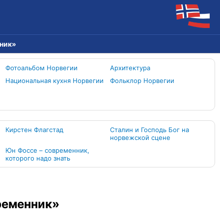
нник»
Фотоальбом Норвегии
Архитектура
Национальная кухня Норвегии
Фольклор Норвегии
Кирстен Флагстад
Сталин и Господь Бог на
норвежской сцене
Юн Фоссе – современник,
которого надо знать
ременник»