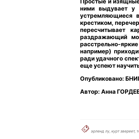
Простые и изящные 
ними выдувает у 
устремляющиеся в
крестиком, перечер
пересчитывает ка
раздражающий мом
расстрельно-яркие
например) приходи
ради удачного спект
еще успеют научить.
Опубликовано: БНИЦ
Автор
:
Анна ГОРДЕ
эрленд лу, курт звереет,