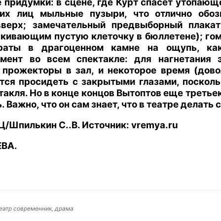
придумки: в сцене, где Курт спасет утопающе
их лиц мыльные пузыри, что отлично обоз
верх; замечательный предвыборный плакат
кивающим пустую клеточку в бюллетене); гом
раты в драгоценном камне на ощупь, как
ент во всем спектакле: для нагнетания 
 прожекторы в зал, и некоторое время (дово
тся просидеть с закрытыми глазами, посколь
акля. Но в конце концов Вытоптов еще третьеку
 Важно, что он сам знает, что в театре делать с
/Шпилькин С..В. Источник: vremya.ru
ЕВА
.
 театр современник, драма