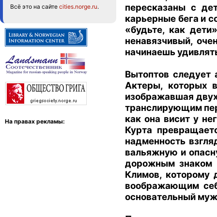
пересказаны с де
Всё это на сайте
cities.norge.ru
.
карьерные бега и с
«будьте, как дети
ненавязчивый, оче
начинаешь удивлятьс
Вытоптов следует 
Актеры, которых в
изображавшая двух
транслирующим пере
как она висит у не
На правах рекламы:
Курта превращаетс
надменность взгля
вальяжную и опасну
дорожным знаком 
Климов, которому 
воображающим себя
основательный мужч