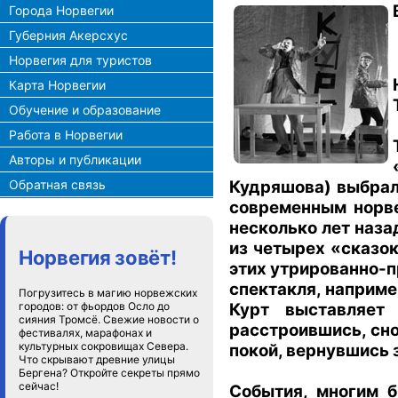
Города Норвегии
Губерния Акерсхус
Норвегия для туристов
Карта Норвегии
Обучение и образование
Работа в Норвегии
Авторы и публикации
Обратная связь
Кудряшова) выбрал
современным норве
несколько лет наза
из четырех «сказок
Норвегия зовёт!
этих утрированно-п
спектакля, наприме
Погрузитесь в магию норвежских
городов: от фьордов Осло до
Курт выставляет
сияния Тромсё. Свежие новости о
расстроившись, сно
фестивалях, марафонах и
культурных сокровищах Севера.
покой, вернувшись 
Что скрывают древние улицы
Бергена? Откройте секреты прямо
сейчас!
События, многим б