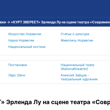
вки
→
«КУРТ ЗВЕРЕЕТ» Эрленда Лу на сцене театра «Совреме
Искусство Норвегии
Статьи о культуре
Наука Норвегии
Живопись Норвегии
Национальный костюм
Постановки
Национальный театр
(Nationaltheatret)
Ларс Ойно
Алексей Зайцов -
театральный художник
» Эрленда Лу на сцене театра «Сов