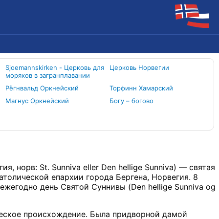
Sjoemannskirken - Церковь для
Церковь Норвегии
моряков в загранплавании
Рёгнвальд Оркнейский
Торфинн Хамарский
Магнус Оркнейский
Богу – богово
, норв: St. Sunniva eller Den hellige Sunniva) — святая
толической епархии города Бергена, Норвегия. 8
жегодно день Святой Суннивы (Den hellige Sunniva og
ческое происхождение. Была придворной дамой