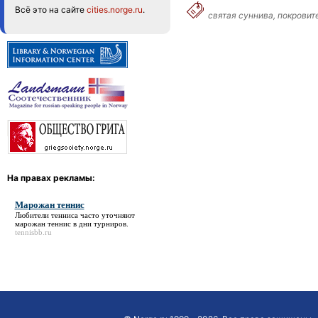
Всё это на сайте
cities.norge.ru
.
святая суннива, покровит
На правах рекламы:
Марожан теннис
Любители тенниса часто уточняют
марожан теннис
в дни турниров.
tennisbb.ru