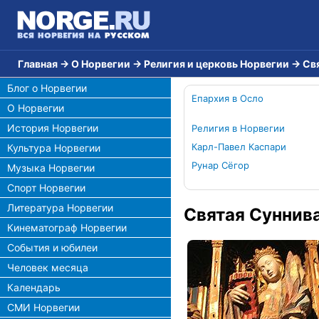
Главная
→
О Норвегии
→
Религия и церковь Норвегии
→
Св
Блог о Норвегии
Епархия в Осло
О Норвегии
История Норвегии
Религия в Норвегии
Карл-Павел Каспари
Культура Норвегии
Рунар Сёгор
Музыка Норвегии
Спорт Норвегии
Литература Норвегии
Святая Суннив
Кинематограф Норвегии
События и юбилеи
Человек месяца
Календарь
СМИ Норвегии