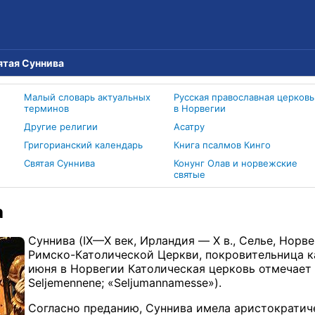
ятая Суннива
Малый словарь актуальных
Русская православная церковь
терминов
в Норвегии
Другие религии
Асатру
Григорианский календарь
Книга псалмов Кинго
Святая Суннива
Конунг Олав и норвежские
святые
а
Суннива (IX—X век, Ирландия — X в., Селье, Норвегия
Римско-Католической Церкви, покровительница ка
июня в Норвегии Католическая церковь отмечает е
Seljemennene; «Seljumannamesse»).
Согласно преданию, Суннива имела аристократи