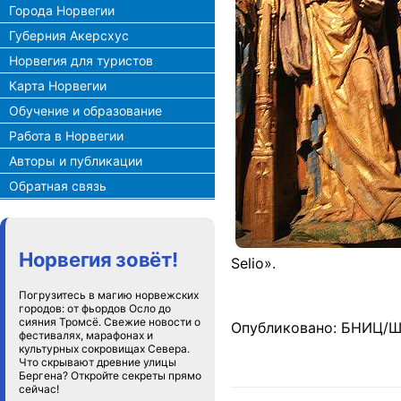
Города Норвегии
Губерния Акерсхус
Норвегия для туристов
Карта Норвегии
Обучение и образование
Работа в Норвегии
Авторы и публикации
Обратная связь
Норвегия зовёт!
Selio».
Погрузитесь в магию норвежских
городов: от фьордов Осло до
сияния Тромсё. Свежие новости о
Опубликовано: БНИЦ/Ш
фестивалях, марафонах и
культурных сокровищах Севера.
Что скрывают древние улицы
Бергена? Откройте секреты прямо
сейчас!