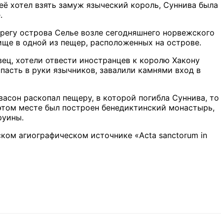
 её хотел взять замуж языческий король, Суннива была
.
регу острова Селье возле сегодняшнего норвежского
ище в одной из пещер, расположенных на острове.
ец, хотели отвести иностранцев к королю Хакону
пасть в руки язычников, завалили камнями вход в
васон раскопал пещеру, в которой погибла Суннива, то
 этом месте был построен бенедиктинский монастырь,
руины.
ском агиографическом источнике «Acta sanctorum in