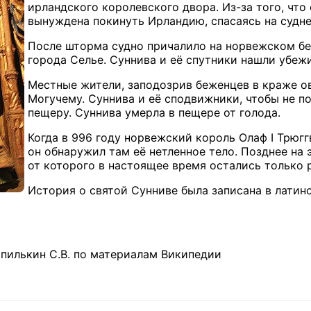
ирландского королевского двора. Из-за того, что
вынуждена покинуть Ирландию, спасаясь на судне
После шторма судно причалило на норвежском бе
города Селье. Суннива и её спутники нашли убеж
Местные жители, заподозрив беженцев в краже ов
Могучему. Суннива и её сподвижники, чтобы не по
пещеру. Суннива умерла в пещере от голода.
Когда в 996 году норвежский король Олаф I Трюгг
он обнаружил там её нетленное тело. Позднее на
от которого в настоящее время остались только 
История о святой Сунниве была записана в латин
пилькин С.В. по материалам Википедии