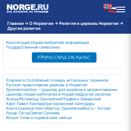
Главная
→
О Норвегии
→
Религия и церковь Норвегии
→
Другие религии
Конституция Норвегии
Краткая информация
Государственная символика
РЎРјРѕС‚СЂРµС‚СЊ РµС‰С‘
Епархия в Осло
Малый словарь актуальных терминов
Русская православная церковь в Норвегии
Sjoemannskirken - Церковь для моряков в загранплавании
Церковь Норвегии
Религия в Норвегии
Другие религии
Асатру
Рёгнвальд Оркнейский
Торфинн Хамарский
Карл-Павел Каспари
Григорианский календарь
Книга псалмов Кинго
Магнус Оркнейский
Богу – богово
Рунар Сёгор
Святая Суннива
Конунг Олав и норвежские святые