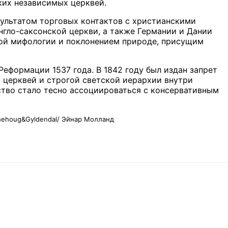
лких независимых церквей.
зультатом торговых контактов с христианскими
нгло-саксонской церкви, а также Германии и Дании
кой мифологии и поклонением природе, присущим
еформации 1537 года. В 1842 году был издан запрет
 церквей и строгой светской иерархии внутри
ство стало тесно ассоциироваться с консервативным
hehoug&Gyldendal/ Эйнар Молланд