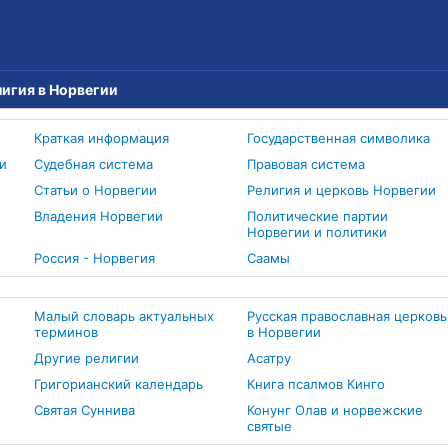
лигия в Норвегии
Краткая информация
Государственная символика
и
Судебная система
Правовая система
Статьи о Норвегии
Религия и церковь Норвегии
Владения Норвегии
Политические партии
Норвегии и политики
Россия - Норвегия
Cаамы
Малый словарь актуальных
Русская православная церковь
терминов
в Норвегии
Другие религии
Асатру
Григорианский календарь
Книга псалмов Кинго
Святая Суннива
Конунг Олав и норвежские
святые