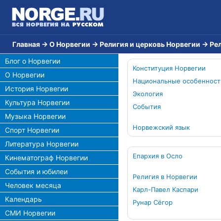
Главная
→
О Норвегии
→
Религия и церковь Норвегии
→
Ре
Блог о Норвегии
Конституция Норвегии
О Норвегии
Национальные особенност
История Норвегии
Экология
Культура Норвегии
События
Музыка Норвегии
Норвежский язык
Спорт Норвегии
Литература Норвегии
Епархия в Осло
Кинематограф Норвегии
События и юбилеи
Религия в Норвегии
Человек месяца
Карл-Павел Каспари
Календарь
Рунар Сёгор
СМИ Норвегии