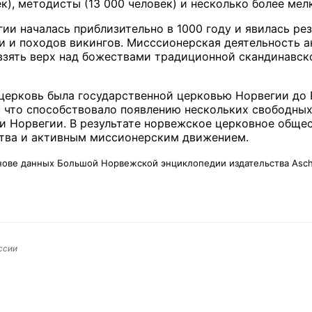
ек), методисты (13 000 человек) и несколько более ме
ии началась приблизительно в 1000 году и явилась ре
 и походов викингов. Мисссионерская деятельность а
взять верх над божествами традиционной скандинавс
церковь была государственной церковью Норвегии до Р
, что способствовало появлению нескольких свободных
и Норвегии. В результате норвежское церковное обще
тва и активным миссионерским движением.
снове данных Большой Норвежской энциклопедии издательства Asc
ссии