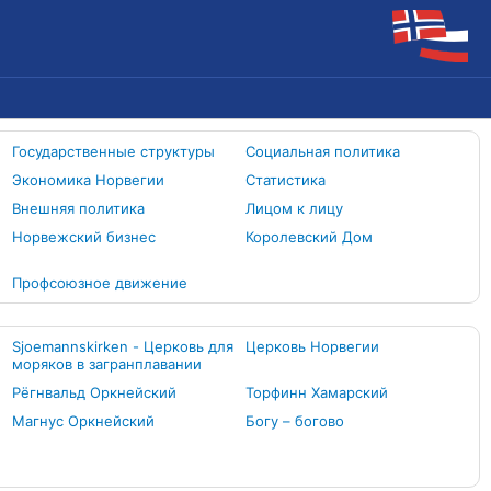
Государственные структуры
Социальная политика
Экономика Норвегии
Статистика
Внешняя политика
Лицом к лицу
Норвежский бизнес
Королевский Дом
Профсоюзное движение
Sjoemannskirken - Церковь для
Церковь Норвегии
моряков в загранплавании
Рёгнвальд Оркнейский
Торфинн Хамарский
Магнус Оркнейский
Богу – богово