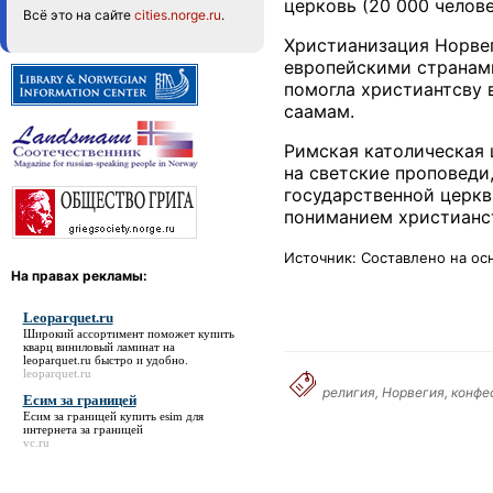
церковь (20 000 челов
Всё это на сайте
cities.norge.ru
.
Христианизация Норвег
европейскими странами
помогла христиантсву 
саамам.
Римская католическая 
на светские проповеди
государственной церкв
пониманием христианс
Источник: Составлено на о
На правах рекламы:
Leoparquet.ru
Широкий ассортимент поможет купить
кварц виниловый ламинат на
leoparquet.ru
быстро и удобно.
leoparquet.ru
религия, Норвегия, конфе
Есим за границей
Есим за границей
купить esim для
интернета за границей
vc.ru