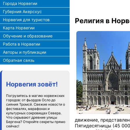
Города Норвегии
Губерния Акерсхус
Религия в Норв
Норвегия для туристов
Карта Норвегии
Обучение и образование
Работа в Норвегии
Авторы и публикации
Обратная связь
Норвегия зовёт!
Погрузитесь в магию норвежских
городов: от фьордов Осло до
сияния Тромсё. Свежие новости о
фестивалях, марафонах и
культурных сокровищах Севера.
Что скрывают древние улицы
движение, представлен
Бергена? Откройте секреты прямо
Пятидесятницы (45 000
сейчас!