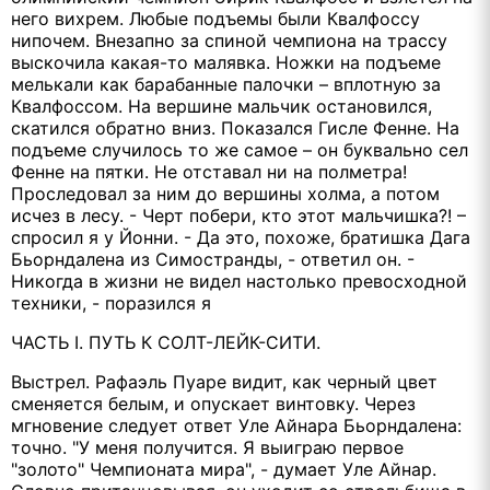
него вихрем. Любые подъемы были Квалфоссу
нипочем. Внезапно за спиной чемпиона на трассу
выскочила какая-то малявка. Ножки на подъеме
мелькали как барабанные палочки – вплотную за
Квалфоссом. На вершине мальчик остановился,
скатился обратно вниз. Показался Гисле Фенне. На
подъеме случилось то же самое – он буквально сел
Фенне на пятки. Не отставал ни на полметра!
Проследовал за ним до вершины холма, а потом
исчез в лесу. - Черт побери, кто этот мальчишка?! –
спросил я у Йонни. - Да это, похоже, братишка Дага
Бьорндалена из Симостранды, - ответил он. -
Никогда в жизни не видел настолько превосходной
техники, - поразился я
ЧАСТЬ I. ПУТЬ К СОЛТ-ЛЕЙК-СИТИ.
Выстрел. Рафаэль Пуаре видит, как черный цвет
сменяется белым, и опускает винтовку. Через
мгновение следует ответ Уле Айнара Бьорндалена:
точно. "У меня получится. Я выиграю первое
"золото" Чемпионата мира", - думает Уле Айнар.