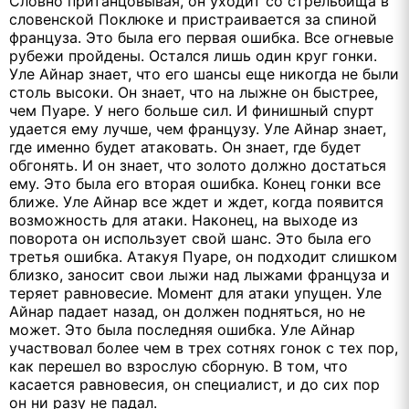
Словно пританцовывая, он уходит со стрельбища в
словенской Поклюке и пристраивается за спиной
француза. Это была его первая ошибка. Все огневые
рубежи пройдены. Остался лишь один круг гонки.
Уле Айнар знает, что его шансы еще никогда не были
столь высоки. Он знает, что на лыжне он быстрее,
чем Пуаре. У него больше сил. И финишный спурт
удается ему лучше, чем французу. Уле Айнар знает,
где именно будет атаковать. Он знает, где будет
обгонять. И он знает, что золото должно достаться
ему. Это была его вторая ошибка. Конец гонки все
ближе. Уле Айнар все ждет и ждет, когда появится
возможность для атаки. Наконец, на выходе из
поворота он использует свой шанс. Это была его
третья ошибка. Атакуя Пуаре, он подходит слишком
близко, заносит свои лыжи над лыжами француза и
теряет равновесие. Момент для атаки упущен. Уле
Айнар падает назад, он должен подняться, но не
может. Это была последняя ошибка. Уле Айнар
участвовал более чем в трех сотнях гонок с тех пор,
как перешел во взрослую сборную. В том, что
касается равновесия, он специалист, и до сих пор
он ни разу не падал.