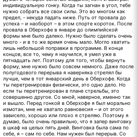
индивидуальную гонку. Когда ты загнан в угол, тебе
нужно собрать все свои силы. Это во многом как
предел, - некуда падать ниже. Путь от провала до
успеха – и наоборот – в этом спорте короток. После
провала в Оберхофе в январе до олимпийской
формы мне было далеко. Нужно было сделать очень
много - и в то же время очень мало. Могло хватить
лишь небольшой поправки в программе. В конце
концов, все то, чему я научился, я умел уже в
пятнадцать лет. Поэтому для того, чтобы вернуть
форму, мне нужно было совсем немного. Даже после
полугодового перерыва я наверняка стрелял бы
лучше, чем в тот январский день в Оберхофе. Когда
ты перетренирован физически, это одно дело. Но
если ты перетренирован в плане стрельбы, это
совершенно другое. Со мной, наверное, именно так
и вышло. Перед гонкой в Оберхофе я был морально
измотан, мне не хватало равновесия – и от этого
зависело, хорошо или плохо я стреляю. Поэтому я
думаю, было очень правильно, что я запер винтовку
в шкаф на целых пять дней. Винтовка была сама по
себе, я – сам по себе. Нам нужен был перерыв. Со