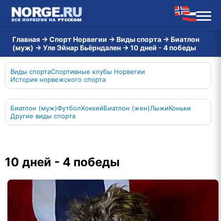
Главная
→
Спорт Норвегии
→
Виды спорта
→
Биатлон
(муж)
→
Уле Эйнар Бьёрндален
→
10 дней - 4 победы
Виды спорта
Спортивные клубы Норвегии
История норвежского спорта
Биатлон (муж)
Футбол
Хоккей
Биатлон (жен)
Лыжи
Коньки
Другие виды спорта
10 дней - 4 победы