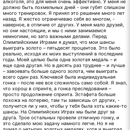
алкоголя, это для меня очень эффективно. У меня не
должно быть похмельных дней - они губят слишком
много тренировок. Я принял это решение много лет
назад. Я жестко ограничиваю себя во многом, -
наверное, в отличие от других. У меня мало друзей,
но они настоящие, и мы с ними занимаемся
немногими, но зато важными делами. Перед
Олимпийскими Играми я думал, что мои шансы
выиграть золото – пятьдесят процентов. Это было
реально, исходя их моих выступлений в последние
годы. Моей целью была одна золотая медаль – и
еще одна другая. Но в десять раз труднее – и лучше
– завоевать больше одного золота, чем выиграть
всего один раз. Ключевой была индивидуальная
гонка – после нее все сложилось само собой. Я знал,
что хорош в спринте, а гонка преследования –
просто продолжение спринта. Эстафета больше
похожа на лотерею, там ты зависишь от других, -
получится ли у них, чтобы у тебя была хоть какие-то
шансы. На Олимпийских Играх мы были друг за
друга. Трое остальных провели отличную гонку, и
это сделало мою задачу намного легче. Но я не
думал о четырех золотых медалях, хотя и выиграл