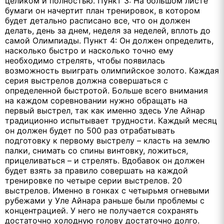
целиком и полностью. Пункт 3: На большом листе
бумаги он начертит план тренировок, в котором
будет детально расписано все, что он должен
делать, день за днем, неделя за неделей, вплоть до
самой Олимпиады. Пункт 4: Он должен определить,
насколько быстро и насколько точно ему
необходимо стрелять, чтобы появилась
возможность выиграть олимпийское золото. Каждая
серия выстрелов должна совершаться с
определенной быстротой. Больше всего внимания
на каждом соревновании нужно обращать на
первый выстрел, так как именно здесь Уле Айнар
традиционно испытывает трудности. Каждый месяц
он должен будет по 500 раз отрабатывать
подготовку к первому выстрелу – класть на землю
палки, снимать со спины винтовку, ложиться,
прицеливаться – и стрелять. Вдобавок он должен
будет взять за правило совершать на каждой
тренировке по четыре серии выстрелов. 20
выстрелов. Именно в гонках с четырьмя огневыми
рубежами у Уле Айнара раньше были проблемы с
концентрацией. У него не получается сохранять
достаточно холодную голову достаточно долго.