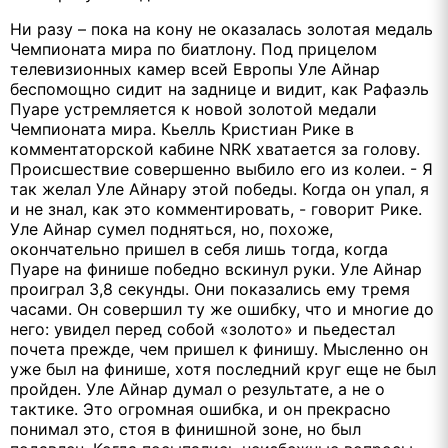
Ни разу – пока на кону не оказалась золотая медаль
Чемпионата мира по биатлону. Под прицелом
телевизионных камер всей Европы Уле Айнар
беспомощно сидит на заднице и видит, как Рафаэль
Пуаре устремляется к новой золотой медали
Чемпионата мира. Кьелль Кристиан Рике в
комментаторской кабине NRK хватается за голову.
Происшествие совершенно выбило его из колеи. - Я
так желал Уле Айнару этой победы. Когда он упал, я
и не знал, как это комментировать, - говорит Рике.
Уле Айнар сумел подняться, но, похоже,
окончательно пришел в себя лишь тогда, когда
Пуаре на финише победно вскинул руки. Уле Айнар
проиграл 3,8 секунды. Они показались ему тремя
часами. Он совершил ту же ошибку, что и многие до
него: увидел перед собой «золото» и пьедестал
почета прежде, чем пришел к финишу. Мысленно он
уже был на финише, хотя последний круг еще не был
пройден. Уле Айнар думал о результате, а не о
тактике. Это огромная ошибка, и он прекрасно
понимал это, стоя в финишной зоне, но был