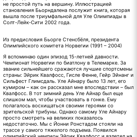
не простой путь на вершину. Иллюстрацией
становления Бьорндалена послужит книга, которая
вышла после триумфальной для Уле Олимпиады в
Солт-Лейк-Сити 2002 года.
Из предисловия Бьорге Стенсбёля, президента
Олимпийского комитета Норвегии (1991 – 2004)
Я вспоминаю один эпизод 15-летней давности.
Чемпионат Норвегии по биатлону в Телемарке. За
звание сильнейшего сражаются лучшие спортсмены
страны: Эйрик Квалфосс, Гисле Фенне, Гейр Эйнанг и
Сильфест Глимсдаль. Уле Айнару было 13 лет, его
кумиром – как он рассказал мне впоследствии – был
Квалфосс. В тот зимний день Уле Айнар был еще
слишком мал, чтобы участвовать в гонке. Ему
полагалось восхищаться своими героями со
зрительской трибуны. Однако самому Уле Айнару
просто смотреть на великих показалось
недостаточно. Мы с Йонни Ронстадом стояли на
трассе у самого тяжелого подъема. Появился
олимпийский чемпион Эйрик Квалфосс и взлетел на