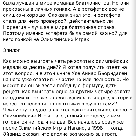
была лучшая в мире команда биатлонистов. Но они
прекрасны в личных гонках. А в эстафетах все не
слишком хорошо. Слоквик знал это, и эстафета
стала для него проверкой, действительно ли
Норвегия – лучшая в мире биатлонная страна.
Поэтому именно эстафета была самой важной для
него гонкой на Олимпийских Играх.
Эпилог
Как можно выиграть четыре золотых олимпийских
медали за десять дней? Я хотел получить ответ на
этот вопрос, и в этой книге Уле Айнар Бьорндален
на него уже ответил, - частично или полностью. Но
может ли он вывести победную формулу, дать
рецепт, как выиграть одно за другим четыре золота
на одних и тех же соревнованиях, в спорте, который
известен невероятно плотными результатами?
Чемпиону предоставляется заключительное слово: -
Олимпийские Игры – это долгий процесс, к ним
готовятся не год и не два. Все началось сразу же
после Олимпийских Игр в Нагано, в 1998 г., когда
Эйвинд сказал, что вполне возможно выиграть