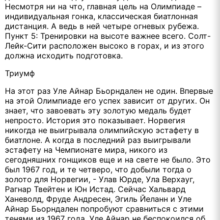
Несмотря ни на что, главная цель на Олимпиаде –
индивидуальная гонка, классическая биатлонная
дистанция. А ведь в ней четыре огневых рубежа.
Пункт 5: Тренировки на высоте важнее всего. Солт-
Лейк-Сити расположен высоко в горах, и из этого
должна исходить подготовка.
Триумф
На этот раз Уле Айнар Бьорндален не один. Впервые
на этой Олимпиаде его успех зависит от других. Он
знает, что завоевать эту золотую медаль будет
непросто. История это показывает. Норвегия
никогда не выигрывала олимпийскую эстафету в
биатлоне. А когда в последний раз выигрывали
эстафету на Чемпионате мира, никого из
сегодняшних гонщиков еще и на свете не было. Это
был 1967 год, и те четверо, что добыли тогда о
золото для Норвегии, - Улав Юрде, Ула Верхауг,
Рагнар Твейтен и Юн Истад. Сейчас Хальвард
Ханеволд, Фруде Андресен, Эгиль Йеланн и Уле
Айнар Бьорндален попробуют сравниться с этими
тенями из 1967 года. Уле Айнар не беспокоился об