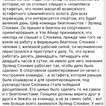
истории, но он столько слышал о «комплексе
эстафеты», что понял масштаб возможного
эстафетного олимпийского золота. Для всех
норвежцев, кто интересуется спортом, это будет
великий день. Шеф команды биатлонистов – Эрленд
Слоквик. Он пришел в биатлон из спортивного
ориентирования, и Уле Айнар признавался, что
никогда не слышал о Слоквике, прежде чем того не
взяли на работу в федерацию биатлона. Слоквик –
человек с железной рабочей силой, он молниеносно
перестроился и приступил к делу. То, что нужно
работать десять, двенадцать, пятнадцать или
двадцать часов в сутки, не имело для него значения.
Эрленд Слоквик работает так, чтобы дело было
сделано. В спортивном ориентировании он начал с
построения команды, - и эстафета, которая раньше
была кошмаром и для ориентировщиков, под
руководством Слоквика стала победной
дисциплиной. Его целью было сделать то же самое
и с биатлонистами. Гонщики должны верить друг в
друга и бежать за команду, а не за самих себя, - вот
чем больше всего занимался Эрленд Слоквик. У него