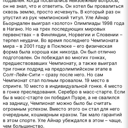
подавлен. Когда посыпались неизбежные вопросы,
он не знал, что и ответить. Он хотел бы провалиться
сквозь землю, просто исчезнуть. В который раз он
упустил из рук чемпионский титул. Уле Айнар
Бьорндален выиграл «золото» Олимпиады 1998 года
в Нагано. Но на трех последующих мировых
первенствах – в Финляндии, Норвегии и Словении –
терпел неудачи. Во время последнего Чемпионата
мира – в 2001 году в Поклюке – его физическая
форма была хороша как никогда. Он был отлично
подготовлен. Он побеждал во многих гонках,
предшествовавших Чемпионату, а также выиграл
три гонки подряд на предолимпийском этапе в
Солт-Лейк-Сити – сразу после него. Но сам
Чемпионат стал полным провалом. 19 место в
спринте. 10 место в индивидуальной гонке. 4 место
в гонке преследования. Серебро в масс-старте. Если
бы в масс-старте он победил Пуаре, а не свалился
на задницу, Чемпионат можно было бы считать
огромным успехом. Вместо этого он стал для него
очередным, кошмарным крахом. Так мало гарантий
в этом спорте. Уле Айнар убеждался в этом – чаще,
чем большинство.