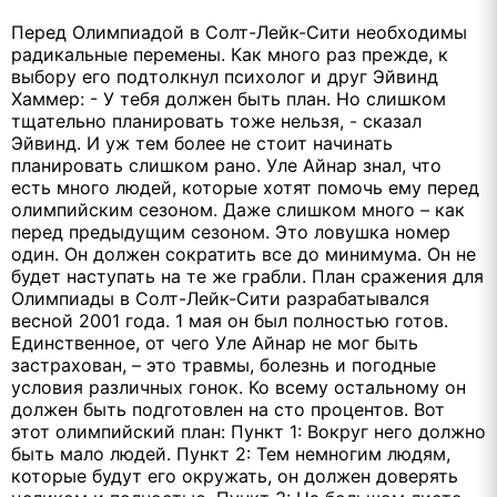
Перед Олимпиадой в Солт-Лейк-Сити необходимы
радикальные перемены. Как много раз прежде, к
выбору его подтолкнул психолог и друг Эйвинд
Хаммер: - У тебя должен быть план. Но слишком
тщательно планировать тоже нельзя, - сказал
Эйвинд. И уж тем более не стоит начинать
планировать слишком рано. Уле Айнар знал, что
есть много людей, которые хотят помочь ему перед
олимпийским сезоном. Даже слишком много – как
перед предыдущим сезоном. Это ловушка номер
один. Он должен сократить все до минимума. Он не
будет наступать на те же грабли. План сражения для
Олимпиады в Солт-Лейк-Сити разрабатывался
весной 2001 года. 1 мая он был полностью готов.
Единственное, от чего Уле Айнар не мог быть
застрахован, – это травмы, болезнь и погодные
условия различных гонок. Ко всему остальному он
должен быть подготовлен на сто процентов. Вот
этот олимпийский план: Пункт 1: Вокруг него должно
быть мало людей. Пункт 2: Тем немногим людям,
которые будут его окружать, он должен доверять