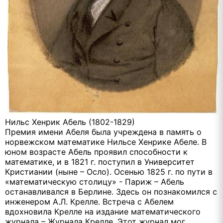
Нильс Хенрик Абель (1802-1829)
Премия имени Абеля была учреждена в память о
норвежском математике Нильсе Хенрике Абеле. В
юном возрасте Абель проявил способности к
математике, и в 1821 г. поступил в Университет
Кристиании (ныне – Осло). Осенью 1825 г. по пути в
«математическую столицу» - Париж – Абель
останавливался в Берлине. Здесь он познакомился с
инженером А.Л. Крелле. Встреча с Абелем
вдохновила Крелле на издание математического
журнала – Журнала Крелле. Этот журнал мог