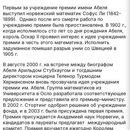
Первым за учреждение премии имени Абеля
выступил норвежский математик Софус Ли (1842-
1899). Однако после его смерти работа по
учреждению премии была приостановлена. В 1902 г.,
когда исполнилось сто лет со дня рождения Абеля,
король Оскар II проявил интерес к идее учреждения
премии в честь этого математика. Исполнить
задуманное помешал разрыв унии со Швецией в
1905 г.
В августе 2000 г. на встрече между биографом
Абеля Арильдом Стубхаугом и тогдашним
директором концерна Теленор Турмодом
Хермансеном вновь прозвучала идея учреждения
премии им. Абеля. Группа математиков из
Университета в Осло разработала соответствующее
предложение и представила его премьер-министру.
В 2002 г. Стортинг одобрил решение об учреждении
фонда, и в 2003 г. была присуждена первая премия.
Премия присуждается Академией наук Норвегии, а
кандидатов в лауреаты предлагает международный
комитет. Премия вручается ежегодно Королем,