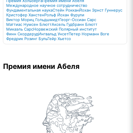
Премия Хольберга
Премия имени Абеля
Международное научное сотрудничество
Фундаментальная наука
Стейн Роккан
Йохан Эрнст Гуннерус
Кристофер Ханстен
Рольф Йохан Фурули
Виктор Мориц Гольдшмидт
Георг-Оссиан Сарс
Маттиас Нумсен Блютт
Аксель Гудбранн Блютт
Микаэль Сарс
Норвежский Полярный институт
Финн Скордеруд
Ингвальд Унсет
Петер Норманн Воге
Фредрик Розинг Буль
Гейр Хьетсо
Премия имени Абеля