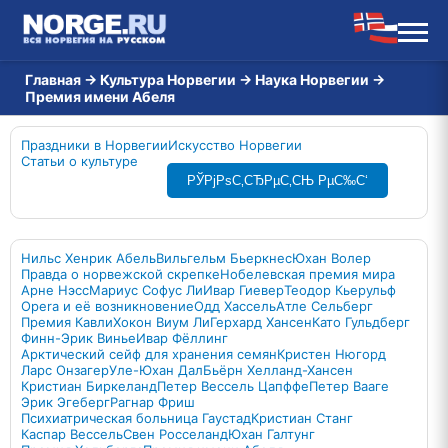
Главная
→
Культура Норвегии
→
Наука Норвегии
→
Премия имени Абеля
Праздники в Норвегии
Искусство Норвегии
Статьи о культуре
РЎРјРѕС‚СЂРµС‚СЊ РµС‰С‘
Нильс Хенрик Абель
Вильгельм Бьеркнес
Юхан Волер
Правда о норвежской скрепке
Нобелевская премия мира
Арне Нэсс
Мариус Софус Ли
Ивар Гиевер
Теодор Кьерульф
Opera и её возникновение
Одд Хассель
Атле Сельберг
Премия Кавли
Хокон Виум Ли
Герхард Хансен
Като Гульдберг
Финн-Эрик Винье
Ивар Фёллинг
Арктический сейф для хранения семян
Кристен Нюгорд
Ларс Онзагер
Уле-Юхан Дал
Бьёрн Хелланд-Хансен
Кристиан Биркеланд
Петер Вессель Цапффе
Петер Вааге
Эрик Эгеберг
Рагнар Фриш
Психиатрическая больница Гаустад
Кристиан Станг
Каспар Вессель
Свен Росселанд
Юхан Галтунг