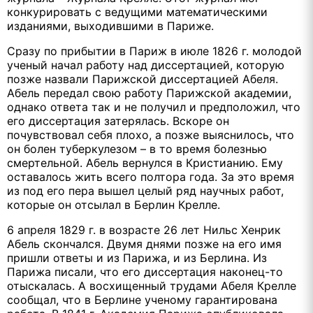
конкурировать с ведущими математическими
изданиями, выходившими в Париже.
Сразу по прибытии в Париж в июле 1826 г. молодой
ученый начал работу над диссертацией, которую
позже назвали Парижской диссертацией Абеля.
Абель передал свою работу Парижской академии,
однако ответа так и не получил и предположил, что
его диссертация затерялась. Вскоре он
почувствовал себя плохо, а позже выяснилось, что
он болен туберкулезом – в то время болезнью
смертельной. Абель вернулся в Кристианию. Ему
оставалось жить всего полтора года. За это время
из под его пера вышел целый ряд научных работ,
которые он отсылал в Берлин Крелле.
6 апреля 1829 г. в возрасте 26 лет Нильс Хенрик
Абель скончался. Двумя днями позже на его имя
пришли ответы и из Парижа, и из Берлина. Из
Парижа писали, что его диссертация наконец-то
отыскалась. А восхищенный трудами Абеля Крелле
сообщал, что в Берлине ученому гарантирована