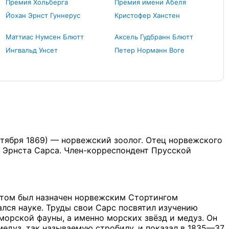
Премия Хольберга
Премия имени Абеля
Йохан Эрнст Гуннерус
Кристофер Ханстен
Маттиас Нумсен Блютт
Аксель Гудбранн Блютт
Ингвальд Унсет
Петер Норманн Воге
октября 1869) — норвежский зоолог. Отец норвежского
 Эрнста Сарса. Член-корреспондент Прусской
потом был назначен норвежским Стортингом
лся науке. Труды свои Сарс посвятил изучению
морской фауны, а именно морских звёзд и медуз. Он
медуз, так называемую стробилу, и показал в 1835—37