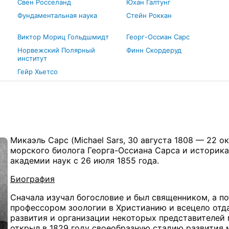
Свен Росселанд
Юхан Галтунг
Фундаментальная наука
Стейн Роккан
Виктор Мориц Гольдшмидт
Георг-Оссиан Сарс
Норвежский Полярный
Финн Скордеруд
институт
Гейр Хьетсо
Микаэль Сарс (Michael Sars, 30 августа 1808 — 22 
морского биолога Георга-Оссиана Сарса и историка
академии наук с 26 июля 1855 года.
Биография
Сначала изучал богословие и был священником, а 
профессором зоологии в Христианию и всецело отда
развития и организации некоторых представителей 
открыл в 1829 году своеобразную стадию развития 