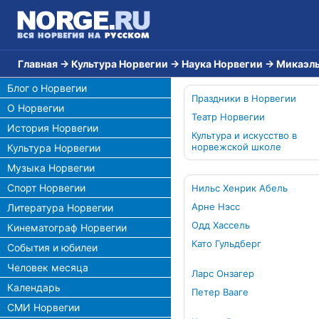
Главная
→
Культура Норвегии
→
Наука Норвегии
→
Микаэль
Блог о Норвегии
Праздники в Норвегии
О Норвегии
Театр Норвегии
История Норвегии
Культура и искусство в
норвежской школе
Культура Норвегии
Музыка Норвегии
Спорт Норвегии
Нильс Хенрик Абель
Арне Нэсс
Литература Норвегии
Одд Хассель
Кинематограф Норвегии
Като Гульдберг
События и юбилеи
Человек месяца
Ларс Онзагер
Календарь
Петер Вааге
СМИ Норвегии