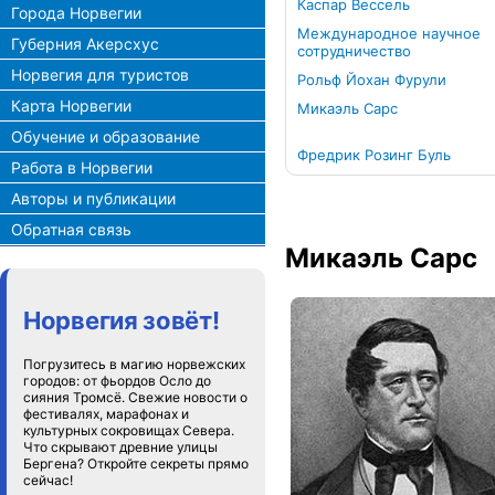
Каспар Вессель
Города Норвегии
Международное научное
Губерния Акерсхус
сотрудничество
Норвегия для туристов
Рольф Йохан Фурули
Карта Норвегии
Микаэль Сарс
Обучение и образование
Фредрик Розинг Буль
Работа в Норвегии
Авторы и публикации
Обратная связь
Микаэль Сарс
Норвегия зовёт!
Погрузитесь в магию норвежских
городов: от фьордов Осло до
сияния Тромсё. Свежие новости о
фестивалях, марафонах и
культурных сокровищах Севера.
Что скрывают древние улицы
Бергена? Откройте секреты прямо
сейчас!