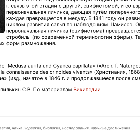
г. связь этой стадии с другой, сцифистомой, и со вз
первоначальная личинка, дающая путём поперечного
каждая превращается в медузу. В 1841 году он разв
циклом развития сальп по наблюдениям Шамиссо. Он
первоначальная личинка (сцифистома) превращается
стробилы (по современной терминологии эфиры). Так
ых форм размножения.
er Medusa aurita und Cyanea capillata» («Arch. f. Naturges
 la connaissance des crinoides vivants» (Христиания, 1868
egiae» (изд., начатое в 1846 г. и продолжавшееся после 
пилькин С.В. По материалам
Википедии
вегия, наука Норвегия, биология, исследования, научные достижения