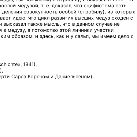
рослой медузой, т. е. доказал, что сцифистома есть
 деления совокупность особей (стробилу), из которых
ивает идею, что цикл развития высших медуз сходен с
 высказал также мысль, что в данном случае не
 в медузу, а потомство этой личинки участки
им образом, и здесь, как и у сальп, мы имеем дело с
chichte», 1841),
),
смерти Сарса Кореном и Даниельсеном).