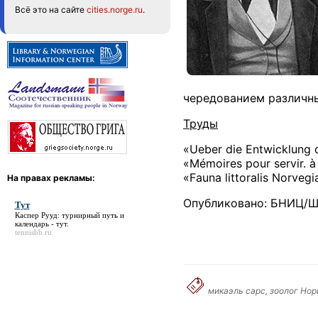
Всё это на сайте
cities.norge.ru
.
чередованием различн
Труды
«Ueber die Entwicklung d
«Mémoires pour servir. à
«Fauna littoralis Norv
На правах рекламы:
Опубликовано: БНИЦ/Ш
Тут
Каспер Рууд: турнирный путь и
календарь -
тут
.
tennisbb.ru
микаэль сарс, зоолог Нор