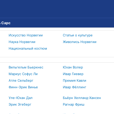
 Сарс
Искусство Норвегии
Статьи о культуре
Наука Норвегии
Живопись Норвегии
Национальный костюм
Вильгельм Бьеркнес
Юхан Волер
Мариус Софус Ли
Ивар Гиевер
Атле Сельберг
Премия Кавли
Финн-Эрик Винье
Ивар Фёллинг
Уле-Юхан Дал
Бьёрн Хелланд-Хансен
Эрик Эгеберг
Рагнар Фриш