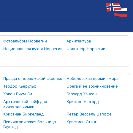
Фотоальбом Норвегии
Архитектура
Национальная кухня Норвегии
Фольклор Норвегии
Правда о норвежской скрепке
Нобелевская премия мира
Теодор Кьерульф
Opera и её возникновение
Хокон Виум Ли
Герхард Хансен
Арктический сейф для
Кристен Нюгорд
хранения семян
Кристиан Биркеланд
Петер Вессель Цапффе
Психиатрическая больница
Кристиан Станг
Гаустад