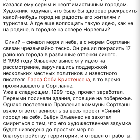
казался ему серым и неоптимистичным городом.
Художник подумал, что было бы здорово раскрасить
какой-нибудь город на радость его жителям и
туристам. А где еще воплощать такую идею, как не
на родине, в городке на севере Норвегии?
Синий – символ моря и неба, а с морем Сортланн
связан чрезвычайно тесно. Он решил покрасить 17
районов города в различные оттенки синего.
В 1998 году Эльвенес вынес эту идею на
рассмотрение, заручившись поддержкой
нескольких местных политиков и известного
писателя
Ларса Соби Кристенсена
, в то время
проживавшего в Сортланне.
Уже в следующем, 1999 году, проект заработал.
Первыми посинели здания, стоящие на побережье.
Однако постепенно Правление коммуны Сортланн
взяло ответственность за весь проект «Синий
город» на себя. Бьёрн Эльвенес не захотел
смириться с тем, что его художественная задумка
будет низведена до простых мер по
благоустройству территории, и отошел от работы.