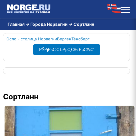
Главная
→
Города Норвегии
→
Сортланн
Осло - столица Норвегии
Берген
Тёнсберг
РЎРјРѕС‚СЂРµС‚СЊ РµС‰С‘
Сортланн