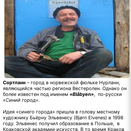
Сортланн
– город в норвежской фюльке Нурланн,
являющийся частью региона Вестеролен. Однако он
более известен под именем
«Blåbyen»
, по-русски
«Синий город»
.
Идея «синего города» пришла в голову местному
художнику Бьёрну Эльвенесу (Bjørn Elvenes) в 1998
году. Эльвенес получил образование в Польше, в
Краковской академии искусств. В то время Краков