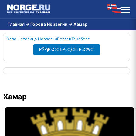
Главная
→
Города Норвегии
→
Хамар
Осло - столица Норвегии
Берген
Тёнсберг
РЎРјРѕС‚СЂРµС‚СЊ РµС‰С‘
Хамар