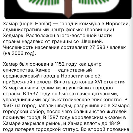
Хамар (норв. Hamar) — город и коммуна в Норвегии,
административный центр фюльке (провинции)
Хедмарк. Расположен в юго-восточной части
страны недалеко от границы со Швецией.
Численность населения составляет 27 593 человек
(на 2006 год).
Хамар был основан в 1152 году как центр
епископства. Хамар — единственный
средневековый город в Норвегии вне её
прибрежной полосы. Вплоть до конца XVI столетия
Хамар являлся одним из крупнейших городов
страны. В 1537 году он был захвачен датчанами,
упразднившими здесь католическое епископство. В
1567 на город напали шведы, разрушившие в Хамаре
городской собор, после чего большинство жителей
покинули город. В 1587 году королевским указом в
Хамаре закрылся рынок, и Хамар вплоть до 1849
года потерял городской статус. Во второй половине