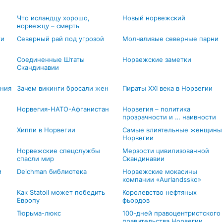
Что исландцу хорошо,
Новый норвежский
норвежцу – смерть
ти
Северный рай под угрозой
Молчаливые северные парни
Соединенные Штаты
Норвежские заметки
Скандинавии
ния
Зачем викинги бросали жен
Пираты XXI века в Норвегии
Норвегия-НАТО-Афганистан
Норвегия – политика
прозрачности и … наивности
Хиппи в Норвегии
Самые влиятельные женщины
Норвегии
Норвежские спецслужбы
Мерзости цивилизованной
спасли мир
Скандинавии
м
Deichman библиотека
Норвежские мокасины
компании «Aurlandssko»
Как Statoil может победить
Королевство нефтяных
Европу
фьордов
Тюрьма-люкс
100-дней правоцентристского
правительства Норвегии