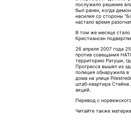
послужило решение вла
был ранен, когда демо
насилия со стороны ”Б
настало время разогна
В том же месяце стало
Кристиансен подвергли
26 апреля 2007 года 2
против совещания НАТО
территорию Ратуши, гд
Прогресса вышел из зд
полиция обнаружила в 
дома на улице
Pilestred
штаб-квартира Стейна 
акций.
Перевод с норвежского
Читайте также материа