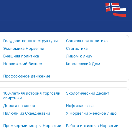
Государственные структуры
Социальная политика
Экономика Норвегии
Статистика
Внешняя политика
Лицом к лицу
Норвежский бизнес
Королевский Дом
Профсоюзное движение
100-летняя история торговли
Экологический десант
спиртным
Дорога на север
Нефтяная сага
Пилюли из Скандинавии
У Норвегии женское лицо
Премьер-министры Норвегии
Работа и жизнь в Норвегии.