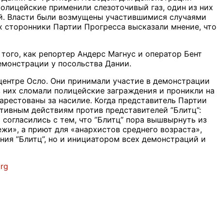
олицейские применили слезоточивый газ, один из них
ой. Власти были возмущены участившимися случаями
ых сторонники Партии Прогресса высказали мнение, что
 того, как репортер Андерс Магнус и оператор Бент
емонстрации у посольства Дании.
центре Осло. Они принимали участие в демонстрации
з них сломали полицейские заграждения и проникли на
арестованы за насилие. Когда представитель Партии
ктивным действиям против представителей ”Блитц”:
согласились с тем, что ”Блитц” пора вышвырнуть из
ежи», а приют для «анархистов среднего возраста»,
ия ”Блитц”, но и инициатором всех демонстраций и
org