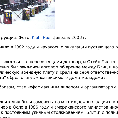
трукции.
Фото:
Kjetil Ree
, февраль 2006 г.
икло в 1982 году и началось с оккупации пустующего 
 заключить с переселенцами договор, и Стейн Лиллево
енно был заключен договор об аренде между Блиц и к
лическую арендную плату и брали на себя ответственн
итц” обрел статус «независимого дома молодежи».
бразом, стал неформальным лидером и организатором 
 движения были замечены на многих демонстрациях, в 
чер в Осло в 1986 году и американского министра инос
к постоянным уличным столкновениям ”Блитц” с полиц
тами.