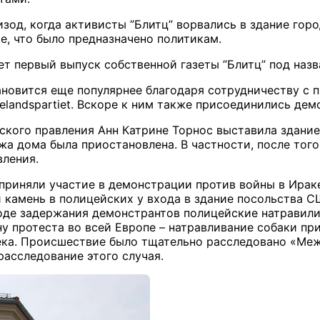
зод, когда активисты ”Блитц” ворвались в здание гор
е, что было предназначено политикам.
вет первый выпуск собственной газеты ”Блитц” под наз
тановится еще популярнее благодаря сотрудничеству с 
elandspartiet
. Вскоре к ним также присоединились дем
дского правления Анн Катрине Торнос выставила здани
а дома была приостановлена. В частности, после того,
вления.
 приняли участие в демонстрации против войны в Ирак
и камень в полицейских у входа в здание посольства 
оде задержания демонстрантов полицейские натравили
ну протеста во всей Европе – натравливание собаки п
ека. Происшествие было тщательно расследовано «Меж
расследование этого случая.