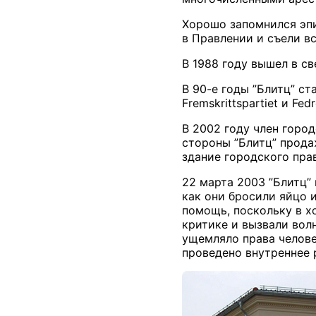
Хорошо запомнился эпи
в Правлении и съели вс
В 1988 году вышел в с
В 90-е годы ”Блитц” с
Fremskrittspartiet
и
Fedr
В 2002 году член горо
стороны ”Блитц” продаж
здание городского пра
22 марта 2003 ”Блитц”
как они бросили яйцо 
помощь, поскольку в х
критике и вызвали вол
ущемляло права челов
проведено внутреннее 