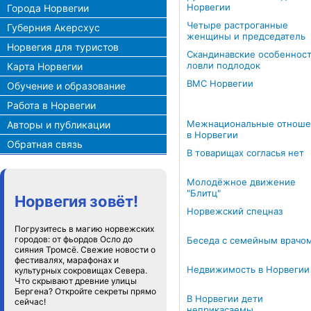
Норвегии
Города Норвегии
Четыре растроганные
Губерния Акерсхус
женщины и председатель
Норвегия для туристов
Скандинавские особеннос
ловли подлодок
Карта Норвегии
ВМС Норвегии
Обучение и образование
Работа в Норвегии
Межнациональные отноше
Авторы и публикации
в Норвегии
Обратная связь
В товарищах согласья нет
Молодёжное движение
"Блитц"
Норвегия зовёт!
Норвежский спецназ
Погрузитесь в магию норвежских
городов: от фьордов Осло до
Беседа с семейным врачо
сияния Тромсё. Свежие новости о
фестивалях, марафонах и
Недвижимость в Норвегии
культурных сокровищах Севера.
Что скрывают древние улицы
Бергена? Откройте секреты прямо
В Норвегии дети
сейчас!
неприкасаемы