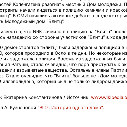
стей Копенгагена разогнать местный Дом молодежи. П
нстранты начали кидаться в полицию камнями и краск
литц”. В СМИ начались активные дебаты, в ходе котор
ть Молодежный дом ”Блитц”.
 известно, что
NRK
заявило в полицию на ”Блитц” после
сь нападению со стороны участников ”Блитц” в ходе д
50 демонстрантов ”Блитц” были задержаны полицией в 
, которое проходило в Осло в те дни. Но некоторые и
е их задержала полиция. Восемь из задержанных были 
ания Ратуши, стало очевидно, что пора приступать к а
здании взрывчатые вещества. Остальные члены Партии 
et
. Стало очевидно, что ”Блитц” больше не «Дом молод
Лиллевольдена, который был не только лидером движен
: Екатерина Константинова / Источник:
www.wikipedia.
л А. Кузнецовой
"Blitz. История одного дома"
.