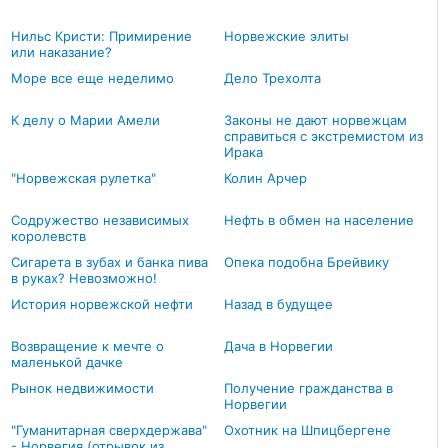
Нильс Кристи: Примирение
Норвежские элиты
или наказание?
Море все еще неделимо
Дело Трехолта
К делу о Марии Амели
Законы не дают норвежцам
справиться с экстремистом из
Ирака
"Норвежская рулетка"
Колин Арчер
Содружество независимых
Нефть в обмен на население
королевств
Сигарета в зубах и банка пива
Опека подобна Брейвику
в руках? Невозможно!
История норвежской нефти
Назад в будущее
Возвращение к мечте о
Дача в Норвегии
маленькой дачке
Рынок недвижимости
Получение гражданства в
Норвегии
"Гуманитарная сверхдержава"
Охотник на Шпицбергене
- Норвегия (отрывок из