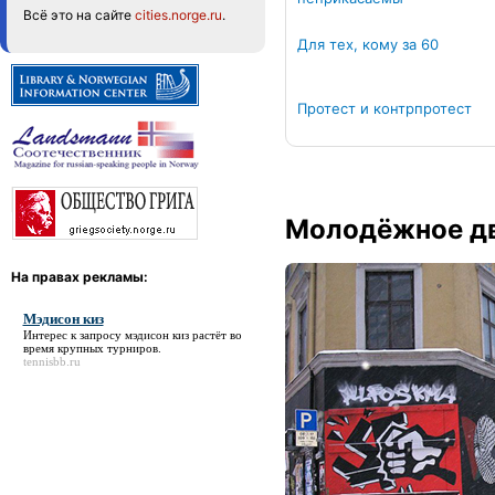
Всё это на сайте
cities.norge.ru
.
Для тех, кому за 60
Протест и контрпротест
Молодёжное дв
На правах рекламы:
Мэдисон киз
Интерес к запросу
мэдисон киз
растёт во
время крупных турниров.
tennisbb.ru