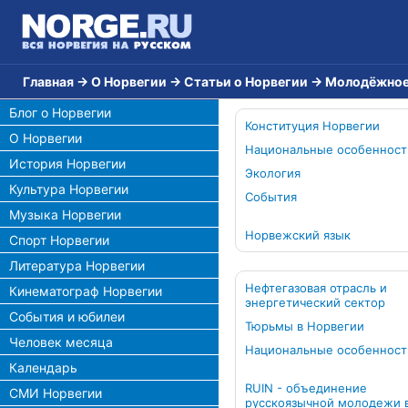
Главная
→
О Норвегии
→
Статьи о Норвегии
→
Молодёжное
Блог о Норвегии
Конституция Норвегии
О Норвегии
Национальные особенност
История Норвегии
Экология
Культура Норвегии
События
Музыка Норвегии
Норвежский язык
Спорт Норвегии
Литература Норвегии
Нефтегазовая отрасль и
Кинематограф Норвегии
энергетический сектор
События и юбилеи
Тюрьмы в Норвегии
Человек месяца
Национальные особенност
Календарь
RUIN - объединение
СМИ Норвегии
русскоязычной молодежи 