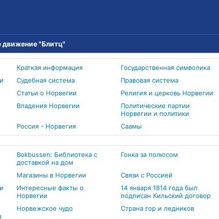
 движение "Блитц"
Краткая информация
Государственная символика
и
Судебная система
Правовая система
Статьи о Норвегии
Религия и церковь Норвегии
Владения Норвегии
Политические партии
Норвегии и политики
Россия - Норвегия
Cаамы
Bokbussen: Библиотека с
Гонка за полюсом
доставкой на дом
Магазины в Норвегии
Связи с Россией
и
Интересные факты о
14 января 1814 года был
Норвегии
подписан Кильский договор
Норвежское чудо
Страна гор и ледников
в