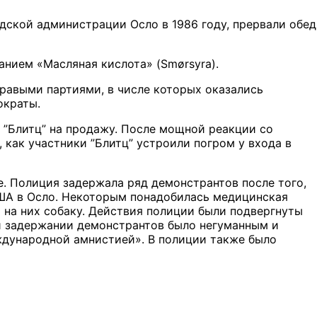
одской администрации Осло в 1986 году, прервали обед
ванием «Масляная кислота» (
S
m
ø
rsyra
).
правыми партиями, в числе которых оказались
ократы.
е ”Блитц” на продажу. После мощной реакции со
 как участники ”Блитц” устроили погром у входа в
е. Полиция задержала ряд демонстрантов после того,
США в Осло. Некоторым понадобилась медицинская
 на них собаку. Действия полиции были подвергнуты
ри задержании демонстрантов было негуманным и
дународной амнистией». В полиции также было