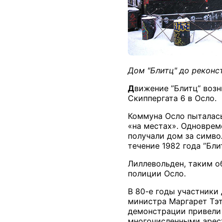
Дом "Блитц" до реконс
Д
вижение ”Блитц” возн
Скиппергата 6 в Осло.
Коммуна Осло пыталась
«на местах». Одноврем
получали дом за симво
течение 1982 года ”Бл
Лиллевольден, таким о
полиции Осло.
В 80-е годы участники
министра Маргарет Тэт
демонстрации привели 
многочисленными арес