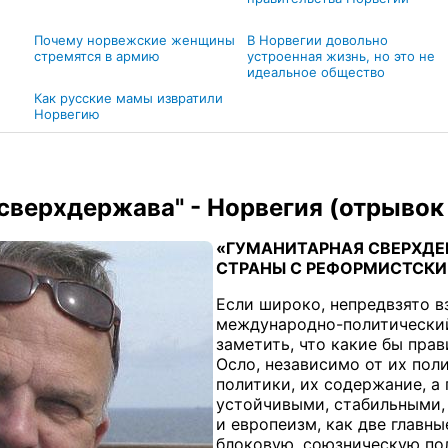
Почему норвежские женщины
В Норвегии довольно
стремятся в армию
устроенная жизнь, но это не
идеальное общество
Как русские мамы извратили
Норвегию
сверхдержава" - Норвегия (отрывок 
«ГУМАНИТАРНАЯ СВЕРХДЕ
СТРАНЫ С РЕФОРМИСТСК
Если широко, непредвзято в
международно-политический
заметить, что какие бы прав
Осло, независимо от их пол
политики, их содержание, а
устойчивыми, стабильными, 
и европеизм, как две главн
блоковую, союзническую по