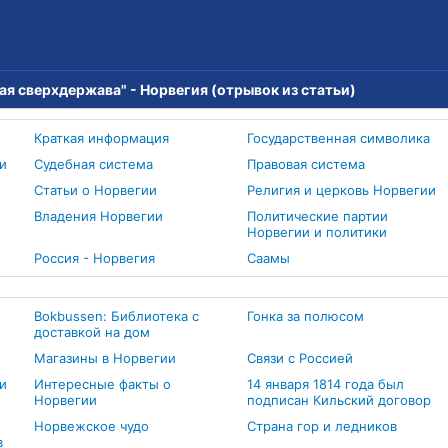
ая сверхдержава" - Норвегия (отрывок из статьи)
Краткая информация
Государственная символика
и
Судебная система
Правовая система
Статьи о Норвегии
Религия и церковь Норвегии
Владения Норвегии
Политические партии
Норвегии и политики
Россия - Норвегия
Cаамы
Bokbussen: Библиотека с
Гонка за полюсом
доставкой на дом
Магазины в Норвегии
Связи с Россией
и
Интересные факты о
14 января 1814 года был
Норвегии
подписан Кильский договор
Норвежское чудо
Страна гор и ледников
в