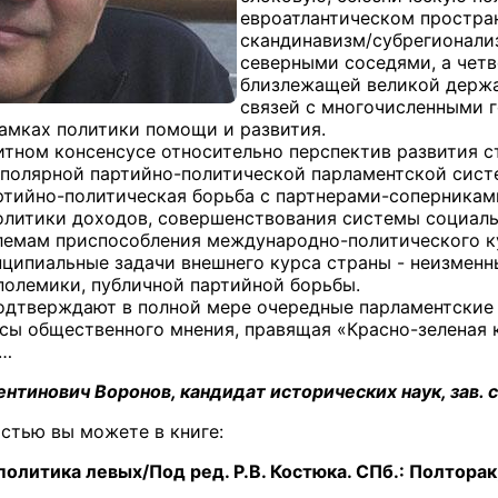
евроатлантическом простран
скандинавизм/субрегионали
северными соседями, а четв
близлежащей великой держа
связей с многочисленными г
амках политики помощи и развития.
тном консенсусе относительно перспектив развития с
полярной партийно-политической парламентской сист
ртийно-политическая борьба с партнерами-соперниками
литики доходов, совершенствования системы социаль
блемам приспособления международно-политического к
ципиальные задачи внешнего курса страны - неизменн
олемики, публичной партийной борьбы.
дтверждают в полной мере очередные парламентские вы
осы общественного мнения, правящая «Красно-зелена
,…
ентинович Воронов, кандидат исторических наук, зав
стью вы можете в книге:
литика левых/Под ред. Р.В. Костюка. СПб.: Полторак, 