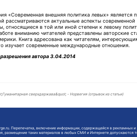
ия «Современная внешняя политика левых» является п
рой рассматриваются актуальные аспекты современной 
ы, относящиеся в той или иной степени к левому поли
аботе вниманию читателей представлены автор­ские ста
ерики. Книга адресована как читателям, интересующ
кто изучает современные международные отношения.
 разрешения автора 3.04.2014
t;Гуманитарная сверхдержава&quot; - Норвегия (отрывок из статьи)
ge.ru. Перепечатка, включение информации, содержащейся в рекламных и 
, размещение таких материалов в любых СМИ и Интернете допускаются то