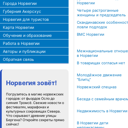
Норвегии
Города Норвегии
Четыре растроганные
Губерния Акерсхус
женщины и председатель
Норвегия для туристов
Скандинавские особеннос
ловли подлодок
Карта Норвегии
ВМС Норвегии
Обучение и образование
Работа в Норвегии
Межнациональные отноше
Авторы и публикации
в Норвегии
Обратная связь
В товарищах согласья нет
Молодёжное движение
"Блитц"
Норвегия зовёт!
Норвежский спецназ
Погрузитесь в магию норвежских
городов: от фьордов Осло до
Беседа с семейным врачо
сияния Тромсё. Свежие новости о
фестивалях, марафонах и
Недвижимость в Норвегии
культурных сокровищах Севера.
Что скрывают древние улицы
Бергена? Откройте секреты прямо
В Норвегии дети
сейчас!
неприкасаемы