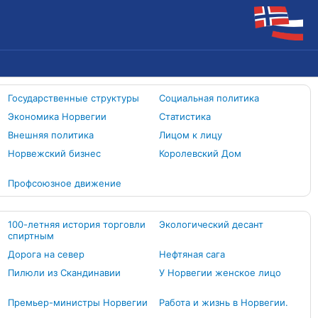
Государственные структуры
Социальная политика
Экономика Норвегии
Статистика
Внешняя политика
Лицом к лицу
Норвежский бизнес
Королевский Дом
Профсоюзное движение
100-летняя история торговли
Экологический десант
спиртным
Дорога на север
Нефтяная сага
Пилюли из Скандинавии
У Норвегии женское лицо
Премьер-министры Норвегии
Работа и жизнь в Норвегии.