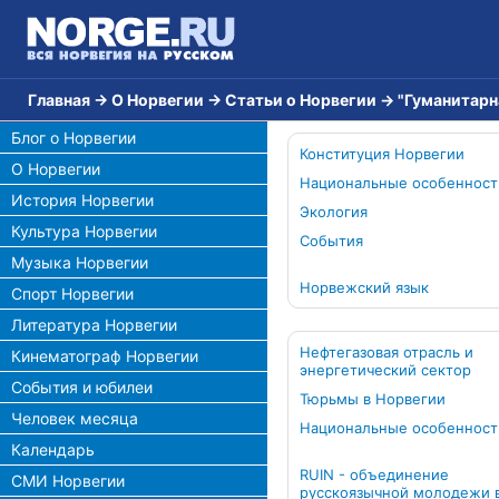
Главная
→
О Норвегии
→
Статьи о Норвегии
→
"Гуманитарн
Блог о Норвегии
Конституция Норвегии
О Норвегии
Национальные особенност
История Норвегии
Экология
Культура Норвегии
События
Музыка Норвегии
Норвежский язык
Спорт Норвегии
Литература Норвегии
Нефтегазовая отрасль и
Кинематограф Норвегии
энергетический сектор
События и юбилеи
Тюрьмы в Норвегии
Человек месяца
Национальные особенност
Календарь
RUIN - объединение
СМИ Норвегии
русскоязычной молодежи 