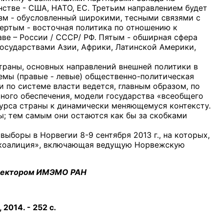
стве - США, НАТО, ЕС. Третьим направлением будет
зм - обусловленный широкими, тесными связями с
ертым - восточная политика по отношению к
ве – России / СССР/ РФ. Пятым - обширная сфера
осударствами Азии, Африки, Латинской Америки,
траны, основных направлений внешней политики в
емы (правые - левые) общественно-политическая
 по системе власти ведется, главным образом, по
ного обеспечения, модели государства «всеобщего
урса страны к динамически меняющемуся контексту.
ы; тем самым они остаются как бы за скобками
боры в Норвегии 8-9 сентября 2013 г., на которых,
я коалиция», включающая ведущую Норвежскую
. сектором ИМЭМО РАН
2014. - 252 с.