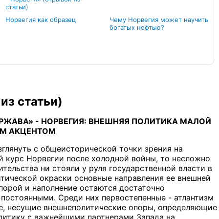
статьи)
Норвегия как образец
Чему Норвегия может научить
богатых нефтью?
из статьи)
РЖАВА» - НОРВЕГИЯ: ВНЕШНЯЯ ПОЛИТИКА МАЛОЙ
ИМ АКЦЕНТОМ
зглянуть с общеисторической точки зрения на
 курс Норвегии после холодной войны, то несложно
ительства ни стояли у руля государственной власти в
итической окраски основные направления ее внешней
 порой и наполнение остаются достаточно
постоянными. Среди них первостепенные - атлантизм
ые, несущие внешнеполитические опоры, определяющие
литику с важнейшими партнерами Запада на