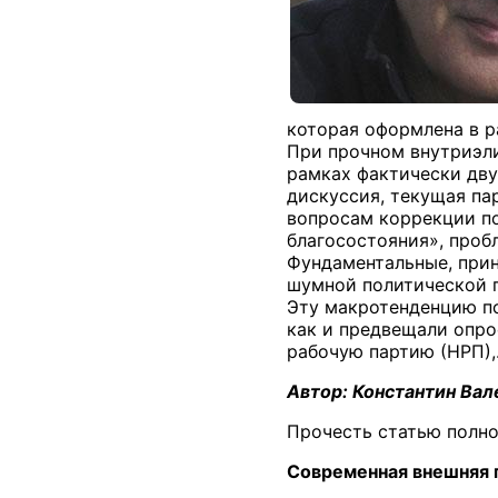
которая оформлена в р
При прочном внутриэли
рамках фактически дву
дискуссия, текущая па
вопросам коррекции по
благосостояния», про
Фундаментальные, прин
шумной политической п
Эту макротенденцию по
как и предвещали опр
рабочую партию (НРП)
Автор: Константин Вал
Прочесть статью полно
Современная внешняя по