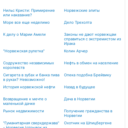
Нильс Кристи: Примирение
Норвежские элиты
или наказание?
Море все еще неделимо
Дело Трехолта
К делу о Марии Амели
Законы не дают норвежцам
справиться с экстремистом из
Ирака
"Норвежская рулетка"
Колин Арчер
Содружество независимых
Нефть в обмен на население
королевств
Сигарета в зубах и банка пива
Опека подобна Брейвику
в руках? Невозможно!
История норвежской нефти
Назад в будущее
Возвращение к мечте о
Дача в Норвегии
маленькой дачке
Рынок недвижимости
Получение гражданства в
Норвегии
"Гуманитарная сверхдержава"
Охотник на Шпицбергене
- Норвегия (отрывок из