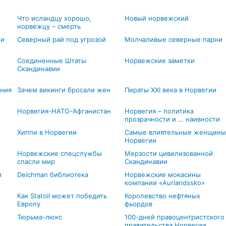
Что исландцу хорошо,
Новый норвежский
норвежцу – смерть
ти
Северный рай под угрозой
Молчаливые северные парни
Соединенные Штаты
Норвежские заметки
Скандинавии
ния
Зачем викинги бросали жен
Пираты XXI века в Норвегии
Норвегия-НАТО-Афганистан
Норвегия – политика
прозрачности и … наивности
Хиппи в Норвегии
Самые влиятельные женщины
Норвегии
Норвежские спецслужбы
Мерзости цивилизованной
спасли мир
Скандинавии
м
Deichman библиотека
Норвежские мокасины
компании «Aurlandssko»
Как Statoil может победить
Королевство нефтяных
Европу
фьордов
Тюрьма-люкс
100-дней правоцентристского
правительства Норвегии