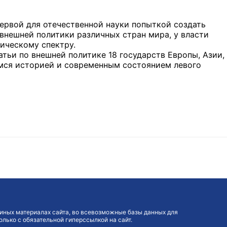
ервой для отечественной науки попыткой создать
внеш­ней политики различных стран мира, у власти
тическому спектру.
тьи по внешней политике 18 государств Европы, Азии,
имся историей и современным состоянием левого
иных материалах сайта, во всевозможные базы данных для
лько с обязательной гиперссылкой на сайт.