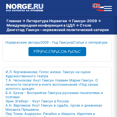
Главная
→
Литература Норвегии
→
Гамсун-2009
→
Международная конференция в ЦДЛ
→
Столе
Дингстад: Гамсун – норвежский политический сатирик
Норвежские авторы
2009 - Год Гамсуна
Статьи о литературе
РЎРјРѕС‚СЂРµС‚СЊ РµС‰С‘
И.Л. Корчевникова: Голос жизни. Гамсун на сцене
Художественного театра
Т.А. Чеснокова: Кнут Гамсун глазами Марии Гамсун. О
личности писателя в книге воспоминаний «Под сенью
золотого дождя»
Б.А. Ерхов - Восприятие Гамсуна русскими писателями и
поэтами
Эрик Эгеберг - Кнут Гамсун в России
А.Н. Варламов: Кнут Гамсун в судьбе, прозе и дневниках
Михаила Пришвина
Пер Томас Андерсен: Paradiso и diaspora. Идиллия и