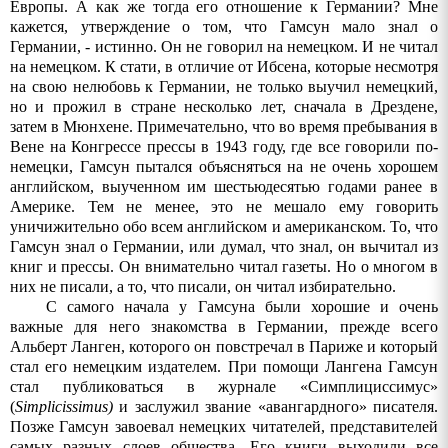
Европы. А как же тогда его отношение к Германии? Мне
кажется, утверждение о том, что Гамсун мало знал о
Германии, - истинно. Он
не
говорил
на
немецком
.
И
не
читал
на
немецком
.
К стати, в отличие от Ибсена, которые несмотря
на свою нелюбовь к Германии, не только выучил немецкий,
но и прожил в стране несколько лет, сначала в Дрездене,
затем в Мюнхене. Примечательно, что во время пребывания в
Вене на Конгрессе прессы в 1943 году, где все говорили по-
немецки, Гамсун пытался объясняться на не очень хорошем
английском, выученном им шестьюдесятью годами ранее в
Америке. Тем не менее, это не мешало ему говорить
уничижительно обо всем английском и американском. То, что
Гамсун знал о Германии, или думал, что знал, он вычитал из
книг и прессы. Он внимательно читал газеты. Но о многом в
них не писали, а то, что писали, он читал избирательно.
С самого начала у Гамсуна были хорошие и очень
важные для него знакомства в Германии, прежде всего
Альберт Ланген, которого он повстречал в Париже и который
стал его немецким издателем. При помощи Лангена Гамсун
стал публиковаться в журнале «Симплициссимус»
(
Simplicissimus
)
и заслужил звание «авангардного» писателя.
Позже Гамсун завоевал немецких читателей, представителей
самых разных слоев общества. Его книги выходили все