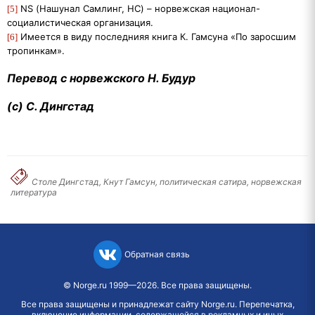
NS
(Нашунал Самлинг, НС) – норвежская национал-
[5]
социалистическая организация.
Имеется в виду последнияя книга К. Гамсуна «По заросшим
[6]
тропинкам».
Перевод с норвежского Н. Будур
(с) С. Дингстад
Столе Дингстад, Кнут Гамсун, политическая сатира, норвежская
литература
Обратная связь
©
Norge.ru
1999—2026. Все права защищены.
Все права защищены и принадлежат сайту Norge.ru. Перепечатка,
включение информации, содержащейся в рекламных и иных