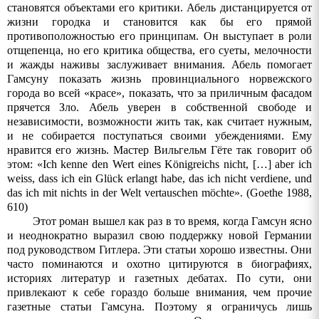
становятся объектами его критики. Абель дистанцируется от
жизни городка и становится как бы его прямой
противоположностью его принципам. Он выступает в роли
отщепенца, но его критика общества, его суеты, мелочности
и жажды наживы заслуживает внимания. Абель помогает
Гамсуну показать жизнь провинциального норвежского
города во всей «красе», показать, что за приличным фасадом
прячется Зло. Абель уверен в собственной свободе и
независимости, возможности жить так, как считает нужным,
и не собирается поступаться своими убеждениями. Ему
нравится
его
жизнь
.
Мастер
Вильгельм
Гёте
так
говорит
об
этом
: «
Ich kenne den Wert eines Königreichs nicht, […] aber ich
weiss, dass ich ein Glück erlangt habe, das ich nicht verdiene, und
das ich mit nichts in der Welt vertauschen möchte
»
. (Goethe 1988,
610)
Этот
роман
вышел
как
раз
в
то
время
,
когда
Гамсун
ясно
и
неоднократно
выразил
свою
поддержку
новой
Германии
под
руководством
Гитлера
.
Эти
статьи
хорошо
известны
.
Они
часто поминаются и охотно цитируются в биографиях,
историях литератур и газетных дебатах. По сути, они
привлекают к себе гораздо больше внимания, чем прочие
газетные статьи Гамсуна. Поэтому я ограничусь лишь