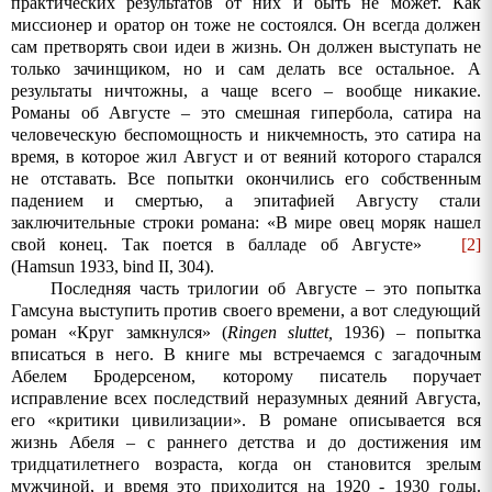
практических результатов от них и быть не может. Как
миссионер
и
оратор
он
тоже
не
состоялся
.
Он всегда должен
сам претворять свои идеи в жизнь. Он должен выступать не
только зачинщиком, но и сам делать все остальное. А
результаты
ничтожны
,
а
чаще
всего
–
вообще
никакие
.
Романы об Августе – это смешная гипербола, сатира на
человеческую беспомощность и никчемность, это сатира на
время, в которое жил Август и от веяний которого старался
не отставать. Все попытки окончились его собственным
падением и смертью, а эпитафией Августу стали
заключительные строки романа: «В мире овец моряк нашел
свой конец. Так
поется
в
балладе
об
Августе
»
[2]
(Hamsun 1933, bind II, 304).
Последняя часть трилогии об Августе – это попытка
Гамсуна выступить против своего времени, а вот следующий
роман «Круг замкнулся» (
Ringen
sluttet
,
1936) – попытка
вписаться в него. В книге мы встречаемся с загадочным
Абелем Бродерсеном, которому писатель поручает
исправление всех последствий неразумных деяний Августа,
его «критики цивилизации». В романе описывается вся
жизнь Абеля – с раннего детства и до достижения им
тридцатилетнего возраста, когда он становится зрелым
мужчиной, и время это приходится на 1920 - 1930 годы.