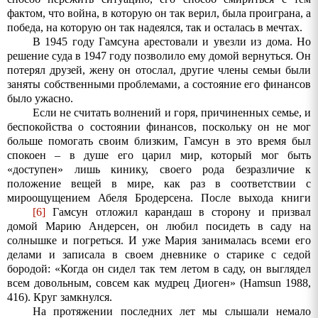
фактом, что война, в которую он так верил, была проиграна, а
победа, на которую он так надеялся, так и осталась в мечтах.
В 1945 году Гамсуна арестовали и увезли из дома. Но
решение суда в 1947 году позволило ему домой вернуться. Он
потерял друзей, жену он отослал, другие члены семьи были
заняты собственными проблемами, а состояние его финансов
было ужасно.
Если не считать волнений и горя, причиненных семье, и
беспокойства о состоянии финансов, поскольку он не мог
больше помогать своим близким, Гамсун в это время был
спокоен – в душе его царил мир, который мог быть
«доступен» лишь кинику, своего рода безразличие к
положение вещей в мире, как раз в соответствии с
мироощущением Абеля Бродерсена. После выхода книги
[6]
Гамсун отложил карандаш в сторону и призвал
домой Марию Андерсен, он любил посидеть в саду на
солнышке и погреться. И уже Мария занималась всеми его
делами и записала в своем дневнике о старике с седой
бородой: «Когда он сидел так тем летом в саду, он выглядел
всем довольным, совсем как мудрец Диоген» (
Hamsun
1988,
416). Круг замкнулся.
На протяжении последних лет мы слышали немало