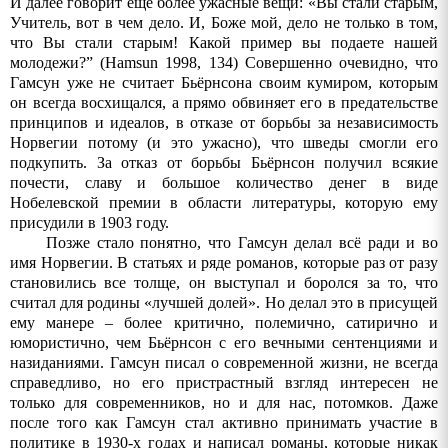
И далее говорит еще более ужасные вещи: «Вы стали старым,
Учитель, вот в чем дело. И, Боже мой, дело не только в том,
что Вы стали старым! Какой
пример
вы
подаете
нашей
молодежи
?”
(
Hamsun
1998, 134)
C
овершенно очевидно, что
Гамсун уже не считает Бьёрнсона своим кумиром, которым
он всегда восхищался, а прямо обвиняет его в предательстве
принципов и идеалов, в отказе от борьбы за независимость
Норвегии потому (и это ужасно), что шведы смогли его
подкупить. За отказ от борьбы Бьёрнсон получил всякие
почести, славу и большое количество денег в виде
Нобелевской премии в области литературы, которую ему
присудили в 1903 году.
Позже стало понятно, что Гамсун делал всё ради и во
имя Норвегии. В статьях и ряде романов, которые раз от разу
становились все толще, он выступал и боролся за то, что
считал для родины «лучшей долей». Но делал это в присущей
ему манере – более критично, полемично, сатирично и
юмористично, чем Бьёрнсон с его вечными сентенциями и
назиданиями. Гамсун писал о современной жизни, не всегда
справедливо, но его пристрастный взгляд интересен не
только для современников, но и для нас, потомков. Даже
после того как Гамсун стал активно принимать участие в
политике в 1930-х годах и написал романы, которые никак