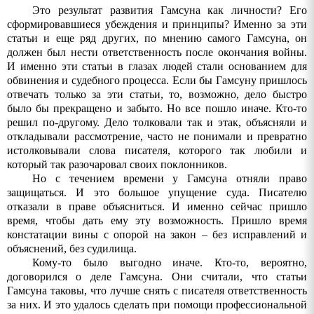
Это результат развития Гамсуна как личности? Его
сформировавшиеся убеждения и принципы? Именно за эти
статьи и еще ряд других, по мнению самого Гамсуна, он
должен был нести ответственность после окончания войны.
И именно эти статьи в глазах людей стали основанием для
обвинения и судебного процесса. Если бы Гамсуну пришлось
отвечать только за эти статьи, то, возможно, дело быстро
было бы прекращено и забыто. Но
все
пошло
иначе
.
Кто
-
то
решил
по
-
другому
.
Дело толковали так и этак, объясняли и
откладывали рассмотрение, часто не понимали и превратно
истолковывали слова писателя, которого так любили и
который так разочаровал своих поклонников.
Но с течением времени у Гамсуна отняли право
защищаться. И это большое упущение суда. Писателю
отказали в праве объясниться. И именно сейчас пришло
время, чтобы дать ему эту возможность. Пришло время
констатации вины с опорой на закон – без исправлений и
объяснений, без судилища.
Кому-то было выгодно иначе. Кто-то, вероятно,
договорился о деле Гамсуна. Они считали, что статьи
Гамсуна таковы, что лучше снять с писателя ответственность
за них. И это удалось сделать при помощи профессиональной