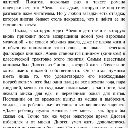
жителей. Писатель несколько раз в тексте романа
подчеркивает, что Абель – «загадка», которую не под силу
разгадать даже читателям. Но у любой загадки есть отгадка,
которая иногда бывает столь некрасива¸ что и найти ее не
стоило стараться.
Школа, в которую ходит Абель в детстве и в которую
вновь приходит после возвращения домой уже взрослым
мужчиной, - не совсем обычная школа, даже не школа жизни
в обычном понимании этого слова, но школа греческих
философов-киников. Абель становится циником (киником) в
классической трактовке этого понятия. Самым известным
киником был Диоген из Синопа, который жил в бочке и не
хотел иметь никакой собственности. Он считал нужным
иметь лишь то, что удовлетворяло его необходимые
потребности: у него был один плащ на все времена года, пара
сандалий, мешок со скудными пожитками, в частности, там
лежали миска для еды и деревянный бокал для питья.
Последний он со временем вынул из мешка и выбросил,
увидев, как ребенок пьет из сложенных ковшиком ладошек.
«Даже ребенку нужно меньше, чем мне», - как будто бы
сказал он. Точно так же через некоторое время Диоген
избавился и от миски. Диоген умел жить, довольствуясь
малым и не мечтая о большем. Он не хотел платить ту цену,