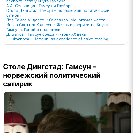
беспокойство у Кнута Гамсуна
А.А. Сельницин: Гамсун и Гарборг
Столе Дингстад: Гамсун – норвежский политический
сатирик
Пер Томас Андерсен: Селланро. Моногамия места
Ингар Слеттен Коллоэн - Жизнь и творчество Кнута
Гамсуна. Гений и предатель
Д. Быков - Гамсун среди «китов» ХХ века
I. Lukyanova - Hamsun: an experience of naive reading
Столе Дингстад: Гамсун –
норвежский политический
сатирик