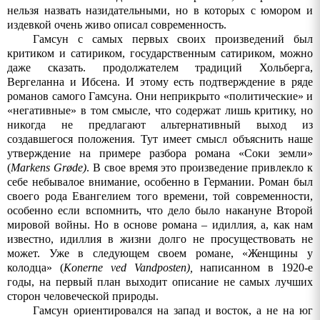
нельзя назвать назидательными, но в которых с юмором и
издевкой очень живо описал современность.
Гамсун с самых первых своих произведений был
критиком и сатириком, государственным сатириком, можно
даже сказать. продолжателем традиций Хольберга,
Вергеланна и Ибсена. И этому есть подтверждение в ряде
романов самого Гамсуна. Они неприкрыто «политические» и
«негативные» в том смысле, что содержат лишь критику, но
никогда не предлагают альтернативный выход из
создавшегося положения. Тут имеет смысл объяснить наше
утверждение на примере разбора романа «Соки земли»
(
Markens
Gr
ø
de
)
. В свое время это произведение привлекло к
себе небывалое внимание, особенно в Германии. Роман был
своего рода Евангелием того времени, той современности,
особенно если вспомнить, что дело было накануне Второй
мировой войны. Но в основе романа – идиллия, а, как нам
известно, идиллия в жизни долго не просуществовать не
может. Уже в следующем своем романе, «Женщины у
колодца» (
Konerne
ved
Vandposten
),
написанном в 1920-е
годы, на первый план выходит описание не самых лучших
сторон человеческой природы.
Гамсун ориентировался на запад и восток, а не на юг