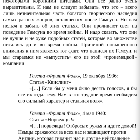
некоторыми короткими цитатами. Они все равно очень
выразительны. И нам не следует забывать, что это – всего
лишь незначительная часть богатого творческого наследия
самых разных жанров, оставшегося после Гамсуна. Но
нам
нельзя
и
забыть
об
этих
статьях
.
Они проливают свет на
поведение Гамсуна во время войны. И надо сказать, что они
не лучше и не хуже подобных статей, которые во множестве
писались до и во время войны. Причиной повышенного
внимания к ним является тот факт, что написал их Гамсун, и
мы стараемся не «выпустить» его из этой «пронемецкой»
компании.
Газета
«
Фритт
Фолк
»
,
19
октября
1936:
Статья «Квислинг»
«[…] Если бы у меня было десять голосов, я бы
все их отдал ему. Нам в это трудное время необходим
его сильный характер и стальная воля».
Газета «Фритт Фолк»,
4 мая 1940:
Статья
«
Норвежцы
!»
«[…]
норвежцы
!
Отбросьте
ружья
и
идите
домой
!
Немцы сражаются за всех нас и защищают против
Англии, которая тиранит нас и другие нейтральные