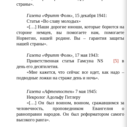
страны».
Газета «Фритт Фолк»,
15 декабря 1941:
Статья «Во славу молодых»
«[…] Наши дорогие юноши, которые борются на
стороне немцев, вы помогаете нам, помогаете
Норвегии, нашей родине. Вы – гарантия защиты
нашей страны».
Газета «Фритт Фолк»,
17 мая 1943:
Приветственная статья Гамсуна
NS
[5]
в
день его десятилетия.
«Мне кажется, что сейчас все идет, как надо –
подводные ложки на страже день и ночь».
Газета «Афтенпостен»
7 мая 1945:
Некролог Адольфу Гитлеру
«[…] Он был воином, воином, сражавшимся за
человечность, проповедником Евангелия о
равноправии народов. Он
был
реформатором
самого
высокого
ранга
».