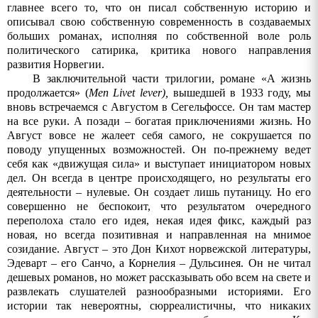
главнее всего то, что он писал собственную историю и
описывал свою собственную современность в создаваемых
больших романах, исполняя по собственной воле роль
политического сатирика, критика нового направления
развития Норвегии.
В заключительной части трилогии, романе «А жизнь
продолжается» (
Men
Livet
lever
),
вышедшей в
1933 году,
мы
вновь встречаемся с Августом
в Сегельфоссе. Он там мастер
на все руки. А позади – богатая приключениями жизнь. Но
Август вовсе не жалеет себя самого, не сокрушается по
поводу упущенных возможностей.
Он по-прежнему ведет
себя как «движущая сила» и выступает инициатором новых
дел. Он всегда в центре происходящего, но результаты его
деятельности – нулевые. Он создает лишь путаницу. Но его
совершенно не беспокоит, что результатом очередного
переполоха стало его идея, некая идея фикс, каждый раз
новая, но всегда позитивная и направленная на мнимое
созидание. Август – это Дон Кихот норвежской литературы,
Эдеварт – его Санчо, а Корнелия – Дульсинея. Он не читал
дешевых романов, но может рассказывать обо всем на свете и
развлекать слушателей разнообразными историями. Его
истории так невероятны, сюрреалистичны, что никаких