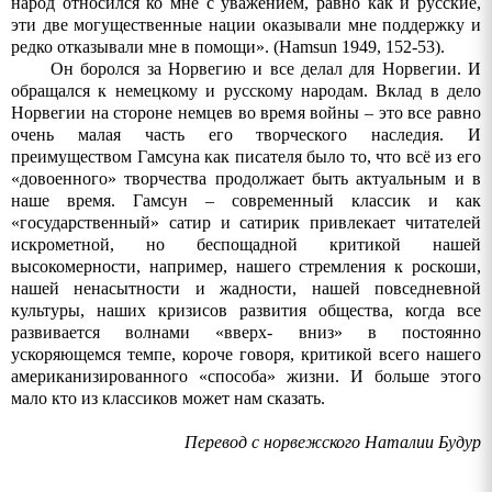
народ относился ко мне с уважением, равно как и русские,
эти две могущественные нации оказывали мне поддержку и
редко отказывали мне в помощи».
(Hamsun 1949, 152-53).
Он боролся за Норвегию и все делал для Норвегии. И
обращался к немецкому и русскому народам. Вклад в дело
Норвегии на стороне немцев во время войны – это все равно
очень малая часть его творческого наследия. И
преимуществом Гамсуна как писателя было то, что всё из его
«довоенного» творчества продолжает быть актуальным и в
наше время. Гамсун – современный классик и как
«государственный» сатир и сатирик привлекает читателей
искрометной, но беспощадной критикой нашей
высокомерности, например, нашего стремления к роскоши,
нашей ненасытности и жадности, нашей повседневной
культуры, наших кризисов развития общества, когда все
развивается волнами «вверх- вниз» в постоянно
ускоряющемся темпе, короче говоря, критикой всего нашего
американизированного «способа» жизни. И больше этого
мало кто из классиков может нам сказать.
Перевод с норвежского Наталии Будур