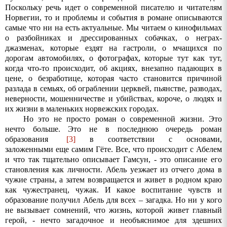
Поскольку речь идет о современной писателю и читателям
Норвегии, то и проблемы и события в романе описываются
самые что ни на есть актуальные. Мы читаем о кинофильмах
о разбойниках и дрессированных собачках, о неграх-
джазменах, которые ездят на гастроли, о мчащихся по
дорогам автомобилях, о фотографах, которые тут как тут,
когда что-то происходит, об акциях, внезапно падающих в
цене, о безработице, которая часто становится причиной
разлада в семьях, об ограблении церквей, пьянстве, разводах,
неверности, мошенничестве и убийствах, короче, о людях и
их жизни в маленьких норвежских городах.
Но это не просто роман о современной жизни. Это
нечто больше. Это не в последнюю очередь роман
образования
[3]
в соответствии с основами,
заложенными еще самим Гёте. Все, что происходит с Абелем
и что так тщательно описывает Гамсун, - это описание его
становления как личности. Абель уезжает из отчего дома в
чужие страны, а затем возвращается и живет в родном краю
как чужестранец, чужак. И какое воспитание чувств и
образование получил Абель для всех – загадка. Но ни у кого
не вызывает сомнений, что жизнь, которой живет главный
герой, - нечто загадочное и необъяснимое для здешних