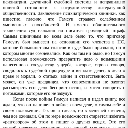
психиатрии, двуличной судебной системы и неправильно
понятой готовности к сотрудничеству литературной
общественности. Заключение психиатрической клиники, как
известно, гласило, что Гамсун страдает ослаблением
умственных способностей. И вместо обвинительного
заключения суд наложил на писателя громадный штраф.
Самым циничным во всем деле было то, что приговор
Гамсуну был вынесен на основании его членства в НС,
которое большинством голосов в суде было признано, но в
котором многие сомневались. Как бы там ни было, но Гамсун
использовал возможность превратить дело о возмещении
нанесенного государству ущерба, которое, строго говоря,
сводилось к судебной процедуре и выплате денег, в дело о
праве и морали, о статьях, войне и ответственности. Быть
может, он уже предвидел, что современники не захотят
рассмотреть его дело беспристрастно, и хотел говорить с
потомками, которые его не забудут.
Когда после войны Гамсун написал и издал книгу, все
ждали, что он напишет о войне, своем деле, о самом себе и
своем положении. Так он и сделал, но в меньшей степени,
чем все ожидали. Он по мере возможности старается избегать
«разговоров» об этом и пишет о других вещах. Это его
способ пережить ситуацию, его способ смириться с тем