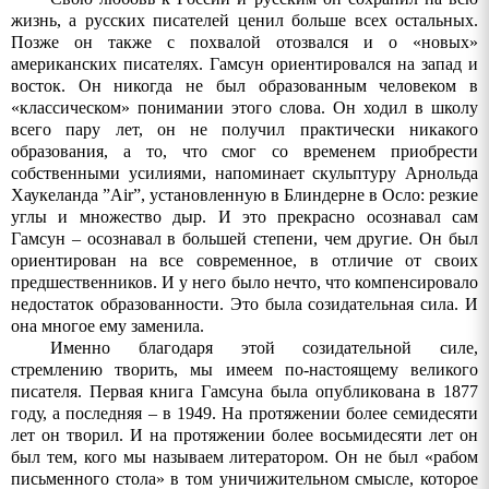
жизнь, а русских писателей ценил больше всех остальных.
Позже он также с похвалой отозвался и о «новых»
американских писателях. Гамсун
ориентировался
на
запад
и
восток
.
Он никогда не был образованным человеком в
«классическом» понимании этого слова. Он ходил в школу
всего пару лет, он не получил практически никакого
образования, а то, что смог со временем приобрести
собственными усилиями, напоминает скульптуру Арнольда
Хаукеланда ”
Air
”, установленную в Блиндерне в Осло: резкие
углы и множество дыр. И это прекрасно осознавал сам
Гамсун – осознавал в большей степени, чем другие. Он был
ориентирован на все современное, в отличие от своих
предшественников. И у него было нечто, что компенсировало
недостаток образованности. Это была созидательная сила. И
она многое ему заменила.
Именно благодаря этой созидательной силе,
стремлению творить, мы имеем по-настоящему великого
писателя. Первая книга Гамсуна была опубликована в 1877
году, а последняя – в 1949. На протяжении более семидесяти
лет он творил. И на протяжении более восьмидесяти лет он
был тем, кого мы называем литератором. Он не был «рабом
письменного стола» в том уничижительном смысле, которое