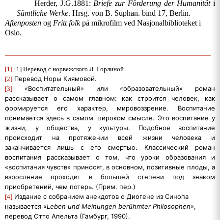
Herder, J.G.1881:
Briefe zur Förderung der Humanität
i
Sämtliche Werke
.
Hrsg. von B. Suphan. bind 17, Berlin.
Aftenposten
og
Fritt folk
på mikrofilm ved Nasjonalbiblioteket i
Oslo.
[1]
[1]
Перевод с норвежского Л. Горлиной.
Перевод
Норы
Киямовой
.
[2]
«Воспитательный» или «образовательный» роман
[3]
рассказывает о самом главном: как строится человек, как
формируется его характер, мировоззрение. Воспитание
понимается здесь в самом широком смысле. Это воспитание у
жизни, у общества, у культуры. Подобное воспитание
происходит на протяжении всей жизни человека и
заканчивается лишь с его смертью. Классический роман
воспитания рассказывает о том, что уроки образования и
«воспитания чувств» приносят, в основном, позитивные плоды, а
взросление проходит в большей степени под знаком
приобретений, чем потерь. (Прим. пер.)
Издание с собранием анекдотов о Диогене из Синопа
[4]
называется «
Leben
und
Meinungen
ber
ü
hmter
Philosophen
»
,
перевод Отто Апельта (Гамбург, 1990).