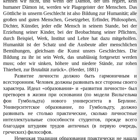
kennen wir nicht, und wenn der Dämon, der uns regiert, kein
humaner Dämon ist, werden wir Plagegeister der Menschen. Das
Göttliche in unserm Geschlecht ist also Bildung zur Humanität; alle
großen und guten Menschen, Gesetzgeber, Erfinder, Philosophen,
Dichter, Künstler, jeder edle Mensch in seinem Stande, bei der
Erziehung seiner Kinder, bei der Beobachtung seiner Pflichten,
durch Beispiel, Werk, Institut und Lehre hat dazu mitgeholfen.
Humanität ist der Schatz und die Ausbeute aller menschlichen
Bemühungen, gleichsam die Kunst unsres Geschlechtes. Die
Bildung zu ihr ist sein Werk, das unablässig fortgesetzt werden
muss; oder wir sinken, höhere und niedere Stände, zur rohen
Thierheit, zur Brutalität zurück». (Herder
,
1881)
Развитие личности должно быть гармоничным и
всесторонним. Человек должны развивать все стороны своего
характера. Идеал «образования» и «развития личности» был
претворен в жизни при основании (по модели Вильгельма
фон Гумбольдта) нового университета в Берлине.
Университетское образование, по Гумбольдту, должно
развивать не столько практические, сколько личностные
интеллектуальные способности студентов, прежде всего
благодаря штудиям трудов античных (в первую очередь,
греческих) философов.
Немецкая традиция образования практически не нашла