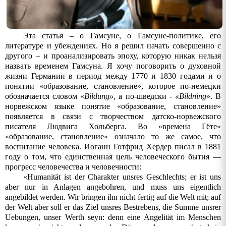
Эта статья – о Гамсуне, о Гамсуне-политике, его
литературе и убеждениях. Но я решил начать совершенно с
другого – и проанализировать эпоху, которую никак нельзя
назвать временем Гамсуна. Я хочу поговорить о духовной
жизни Германии в период между 1770 и 1830 годами и о
понятии «образование, становление», которое по-немецки
обозначается словом «
Bildung
»,
а по-шведски -
«
Bildning
». В
норвежском языке понятие «образование, становление»
появляется в связи с творчеством датско-норвежского
писателя Людвига Хольберга. Во «времена Гёте»
«образование, становление» означало то же самое, что
воспитание человека. Иоганн Готфрид Хердер писал в 1881
году о том, что е
динственная цель человеческого бытия
—
прогресс человечества и
человечности:
«
Humanität ist der Charakter unsres Geschlechts; er ist uns
aber nur in Anlagen angebohren, und muss uns eigentlich
angebildet werden. Wir bringen ihn nicht fertig auf die Welt mit; auf
der Welt aber soll er das Ziel unsres Bestrebens, die Summe unsrer
Uebungen, unser Werth seyn: denn eine Angelität im Menschen