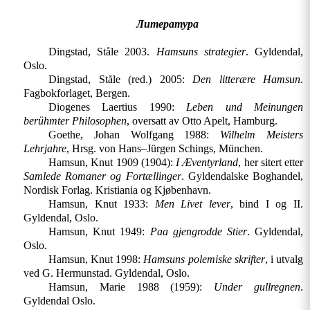
Литература
Dingstad, Ståle 2003.
Hamsuns strategier
. Gyldendal,
Oslo.
Dingstad, Ståle (red.) 2005:
Den litterære Hamsun
.
Fagbokforlaget, Bergen.
Diogenes Laertius 1990:
Leben und Meinungen
berühmter Philosophen
, oversatt av Otto Apelt, Hamburg.
Goethe, Johan Wolfgang 1988:
Wilhelm Meisters
Lehrjahre
, Hrsg. von Hans–Jürgen Schings, München.
Hamsun, Knut 1909 (1904):
I Æventyrland
, her sitert etter
Samlede Romaner og Fortællinger
. Gyldendalske Boghandel,
Nordisk Forlag. Kristiania og Kjøbenhavn.
Hamsun, Knut 1933:
Men Livet lever
, bind I og II.
Gyldendal, Oslo.
Hamsun, Knut 1949:
Paa gjengrodde Stier
. Gyldendal,
Oslo.
Hamsun, Knut 1998:
Hamsuns polemiske skrifter
, i utvalg
ved G. Hermunstad. Gyldendal, Oslo.
Hamsun, Marie 1988 (1959):
Under gullregnen
.
Gyldendal Oslo.