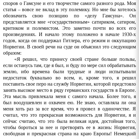
споров о Гамсуне и его творчестве самого разного рода. Моя
статья – вовсе не вклад в эту полемику. Но мне бы хотелось
обозначить свою позицию по «делу Гамсуна». Он
представляется мне «государственным» сатириком, сатиром,
критиком и полемистом. Это
заметно
почти
во
всех
его
произведениях
.
И начало этому положено в начале 1930-х
годов, когда он поддержал Гитлера, его режим и оккупацию
Норвегии
.
В своей речи на суде он объяснил это следующим
образом:
«Я решил, что принесу своей стране больше пользы,
если останусь там, где я был, и буду по мере сил обрабатывать
землю, ибо времена были трудные и люди испытывали
недостаток буквально во всем, и, кроме того, я решил
поставить свое перо на службу Норвегии, которой предстояло
занять высокое место в ряду германских государств в Европе.
Эта мысль привлекала меня с самого начала. Более того, я
был воодушевлен и охвачен ею. Не знаю, оставляла ли она
меня хоть раз за все время, что я провел в одиночестве. Я
считал, что это прекрасная возможность для Норвегии, я и
сейчас считаю, что это была великая идея, достойная того,
чтобы бороться за нее и претворять ее в жизнь: Норвегия,
свободная и прекрасная страна на краю Европы! Немецкий