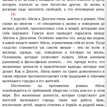
которую платили за свое богатство другие. За жизнь в
роскоши надо заплатить свободой, а это непомерная цена.
[4]
Сходство Абеля и Диогена очень заметно в романе. Они
схожи во многом – от отношения к жизни и поведения до
мелких деталей, произносимых слов и вещей, которыми они
себя окружают. Гамсун ясно проводит параллель между
Абелем и Диогеном. Особенно заметно это, когда мы видим,
в какой нищете живет Абель, ограничивая себя во всем. Тогда
сходство становится уж совсем явным – оно во всем: в
жилище, одежде, еде, поведении и взглядах на жизнь.
Основания, которые позволяют назвать Абеля киником
(циником) в философском аспекте, - это, прежде всего, его
жизненные ценности и практические выводы, которые они
делает. Как и Диоген, Абель живет на грани дозволенного и
таким образом противопоставляет себя традициям и обычаям
маленького городка и его жителей.
Постепенно на протяжении романа Абель
освобождается от требований общества «стать кем-то» в этом
мире. Все жизненные ценности, которые существуют для
жителей маленького города, такие как работа, брак,
воспитание детей, защита отчизны и борьба за родной язык,