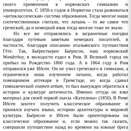
своего применения в норвежских гимназиях и
университетах. С 1850-х годов в Норвегии стала развиваться
«антиклассическая» система образования. Тогда многие наши
соотечественники считали, что латынь – то же самое что
греческий, да и немецкий язык тогда многие тоже не знали.
Но все же отправлялись в заграничные поездки
благодаря путевым заметкам немецких писателей, в
частности, благодаря описанию итальянского путешествия
Гёте. Так
,
Бьёрнстьерне
Бьёрнсон
,
наш
норвежский
Wonderboy,
в
молодости
ездил
в
Рим
.
В Великий город он
прибыл на Рождество 1860 года. А
в
1864
году
в
Рим
отправился
уже
Ибсен
.
Он не учил греческого в гимназии, а
ограничился лишь изучением латыни, когда работал
помощником аптекаря в Гримстаде, но когда сдавал
гимназический
examen
artium
,
то был вынужден обратиться к
истории и культуре античности. Именно оттуда он взял
материал для своей первой пьесы «Катилина»
(1850). В Риме
Ибсен захотел получить классическое образование и
принялся изучать языки, историю архитектуры и мировой
культуры. Бьёрнсон и Ибсен были ориентированы на
классическое образование и, если можно так сказать,
совершили путешествие назад во времени на южные брега