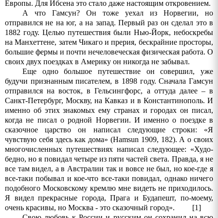
Европы. Для Ибсена это стало даже настоящим откровением.
А что Гамсун? Он тоже уехал из Норвегии, но
отправился не на юг, а на запад. Первый
раз
он
сделал
это
в
1882
году
.
Целью путешествия были Нью-Йорк, небоскребы
на Манхеттене, затем Чикаго и прерия, бескрайние просторы,
большие фермы и почти нечеловеческая физическая работа. О
своих двух поездках в Америку он никогда не забывал.
Еще одно большое путешествие он совершил, уже
будучи признанным писателем, в 1898 году. Сначала Гамсун
отправился на восток, в Гельсингфорс, а оттуда далее – в
Санкт-Петербург, Москву, на Кавказ и в Константинополь. И
именно об этих знакомых ему странах и городах он писал,
когда не писал о родной Норвегии. И именно о поездке в
сказочное царство он написал следующие строки: «Я
чувствую себя здесь как дома» (
Hamsun
1909, 182). А о своих
многочисленных путешествиях написал следующее:
«Худо-
бедно, но я повидал четыре из пяти частей света. Правда, я не
все там видел, а в Австралии так и вовсе не был, но кое-где я
все-таки побывал и кое-что все-таки повидал, однако ничего
подобного Московскому кремлю мне видеть не приходилось.
Я видел прекрасные города, Прага и Будапешт, по-моему,
очень красивы, но Москва - это сказочный город».
[1]
Свою любовь к России и русским он сохранил на всю