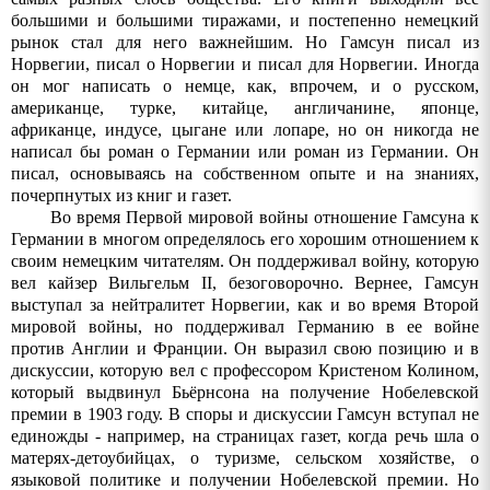
большими и большими тиражами, и постепенно немецкий
рынок стал для него важнейшим. Но Гамсун писал из
Норвегии, писал о Норвегии и писал для Норвегии. Иногда
он мог написать о немце, как, впрочем, и о русском,
американце, турке, китайце, англичанине, японце,
африканце, индусе, цыгане или лопаре, но он никогда не
написал бы роман о Германии или роман из Германии. Он
писал, основываясь на собственном опыте и на знаниях,
почерпнутых из книг и газет.
Во время Первой мировой войны отношение Гамсуна к
Германии в многом определялось его хорошим отношением к
своим немецким читателям. Он поддерживал войну, которую
вел кайзер Вильгельм II, безоговорочно. Вернее, Гамсун
выступал за нейтралитет Норвегии, как и во время Второй
мировой войны, но поддерживал Германию в ее войне
против Англии и Франции. Он выразил свою позицию и в
дискуссии, которую вел с профессором Кристеном Колином,
который выдвинул Бьёрнсона на получение Нобелевской
премии в 1903 году. В споры и дискуссии Гамсун вступал не
единожды - например, на страницах газет, когда речь шла о
матерях-детоубийцах, о туризме, сельском хозяйстве, о
языковой политике и получении Нобелевской премии. Но