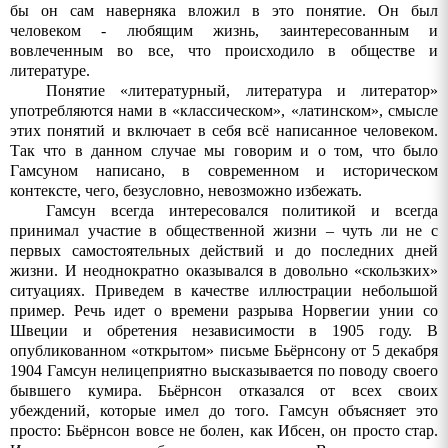
бы он сам наверняка вложил в это понятие. Он был
человеком - любящим жизнь, заинтересованным и
вовлеченным во все, что происходило в обществе и
литературе.
Понятие «литературный, литература и литератор»
употребляются нами в «классическом», «латинском», смысле
этих понятий и включает в себя всё написанное человеком.
Так что в данном случае мы говорим и о том, что было
Гамсуном написано, в современном и историческом
контексте, чего, безусловно, невозможно избежать.
Гамсун всегда интересовался политикой и всегда
принимал участие в общественной жизни – чуть ли не с
первых самостоятельных действий и до последних дней
жизни. И
неоднократно
оказывался
в
довольно
«
скользких
»
ситуациях
.
Приведем
в
качестве
иллюстрации
небольшой
пример
.
Речь
идет
о
времени
разрыва
Норвегии
унии
со
Швеции
и
обретения
независимости
в
1905
году
.
В
опубликованном «открытом» письме Бьёрнсону от 5 декабря
1904 Гамсун нелицеприятно высказывается по поводу своего
бывшего кумира. Бьёрнсон отказался от всех своих
убеждений, которые имел до того. Гамсун объясняет это
просто: Бьёрнсон вовсе не болен, как Ибсен, он просто стар.