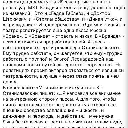
норвежцев драматурга Ибсена прочно вошло в
репертуар МХТ. Каждый сезон афишу украшало одно
из названий. Это и «Гедда Габлер», и «Доктор
Штокман», и «Столпы общества», и «Дикая утка», и
«Привидения». И одновременно с «Драмой жизни» в
театре репетируется еще одна пьеса Ибсена
«Бранд». В «Бранде» - страсть и накал. В «Бранде» -
психологическая проработка ролей. А здесь –
лаборатория актера и режиссера Станиславского.
Ему трудно работать, он жалуется, что ему «трудно
работать с труппой и Ольгой Леонардовной над
поисками новых путей актерского творчества». На
репетициях просит актеров отказаться от излишней
театральности, а лучше «через глаза понять, в чем
дело».
В своей книге «Моя жизнь в искусстве» К.С.
Станиславский пишет: «...Я направил все внимание
на внутреннюю сторону пьесы. А для того, чтобы
ничто не отвлекало от нее, я отнял у актеров все
внешние средства воплощения – и жесты, и
движения, и переходы, и действия…, мне нужна
была бестелесная страсть в ее чистом, голом виде,
естественно зарождающаяся и исходящая прямо из