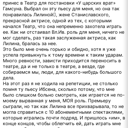
принес в Театр для постановки «У царских врат»
Гамсуна. Выбрал он эту пьесу для меня, но она так
понравилась Лилиной, жене Станиславского,
прекрасной актрисе, одной из тех, с которыми
начался Театр, что она непременно захотела играть
ее. Как ни отстаивал Вл.Ив. роль для меня, ничего не
мог сделать, раз такая заслуженная актриса, как
Лилина, бралась за нее.
Это было мне очень горько и обидно, хотя я уже
успела привыкнуть к тому времени к таким ударам.
Много ревности, зависти приходится переносить в
театре, да и не только в театре, а везде, где
собираемся мы, люди, для какого-нибудь большого
дела.
На этот раз я не ходила на репетиции, не столько
помня ту пьесу Ибсена, сколько потому, что мне
было слишком больно смотреть, как играется не по-
моему вырванная у меня, МОЯ роль. Премьеру
сыграли, но так как Лилина все прихварывала, то не
могла справиться с 10 абонементными спектаклями,
которые игрались почти подряд. И пришлось «им», в
конце концов, чтобы облегчить ей, дать играть мне