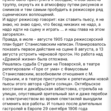
труппу, окунуть их в атмосферу путем рисунков и
снимков и тем самым пробудить в режиссере ряд
сценических воплощений.
И вдруг режиссер говорит: как ставить пьесу, я не
знаю, но знаю одно, что бесед никаких не надо, а
надо идти на сцену и играть … и наш глава на этом
загорелся».
Правда, в июле - августе 1905 года режиссерский
план будет Станиславским написан. Планировалось
показать первое действие на сцене 8 августа, а 13
августа устроить черновой прогон. Но работа над
«Драмой жизни» была отложена.
Решалась судьба Студии на Поварской, в театре
репетировали «Горе от ума» с Фамусовым
Станиславским, возобновили отношения с М.
Горьким, и в театре приступили к репетициям новой
пьесы этого автора «Дети солнца». Октябрьское
восстание и декабрьская забастовка, стрельба на
улицах, опустевший зрительный зал и даже перебои
с электричеством во время спектаклей вынудили
отменить все работы. И только после длительных
гастролей в Европе 29 сентября 1906 года