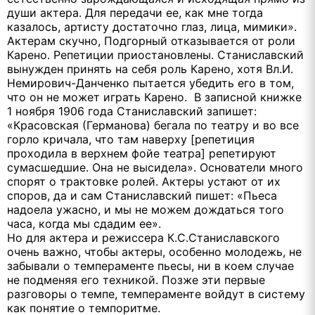
души актера. Для передачи ее, как мне тогда
казалось, артисту достаточно глаз, лица, мимики».
Актерам скучно, Подгорный отказывается от роли
Карено. Репетиции приостановлены. Станиславский
вынужден принять на себя роль Карено, хотя Вл.И.
Немирович-Данченко пытается убедить его в том,
что он не может играть Карено. В записной книжке
1 ноября 1906 года Станиславский запишет:
«Красовская (Германова) бегала по театру и во все
горло кричала, что там наверху [репетиция
проходила в верхнем фойе театра] репетируют
сумасшедшие. Она не высидела». Основатели много
спорят о трактовке ролей. Актеры устают от их
споров, да и сам Станиславский пишет: «Пьеса
надоела ужасно, и мы не можем дождаться того
часа, когда мы сдадим ее».
Но для актера и режиссера К.С.Станиславского
очень важно, чтобы актеры, особенно молодежь, не
забывали о темпераменте пьесы, ни в коем случае
не подменяя его техникой. Позже эти первые
разговоры о темпе, темпераменте войдут в систему
как понятие о темпоритме.