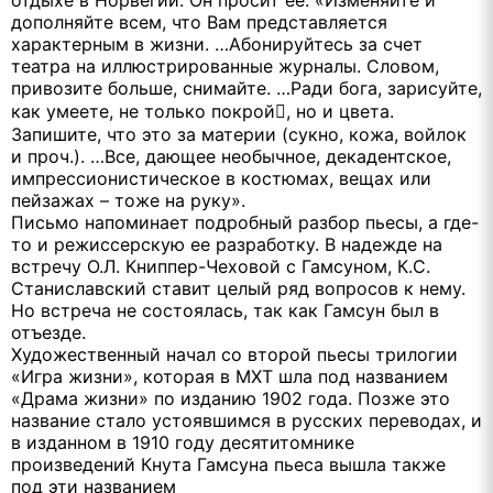
отдыхе в Норвегии. Он просит ее: «Изменяйте и
дополняйте всем, что Вам представляется
характерным в жизни. …Абонируйтесь за счет
театра на иллюстрированные журналы. Словом,
привозите больше, снимайте. …Ради бога, зарисуйте,
как умеете, не только покрой, но и цвета.
Запишите, что это за материи (сукно, кожа, войлок
и проч.). …Все, дающее необычное, декадентское,
импрессионистическое в костюмах, вещах или
пейзажах – тоже на руку».
Письмо напоминает подробный разбор пьесы, а где-
то и режиссерскую ее разработку. В надежде на
встречу О.Л. Книппер-Чеховой с Гамсуном, К.С.
Станиславский ставит целый ряд вопросов к нему.
Но встреча не состоялась, так как Гамсун был в
отъезде.
Художественный начал со второй пьесы трилогии
«Игра жизни», которая в МХТ шла под названием
«Драма жизни» по изданию 1902 года. Позже это
название стало устоявшимся в русских переводах, и
в изданном в 1910 году десятитомнике
произведений Кнута Гамсуна пьеса вышла также
под эти названием