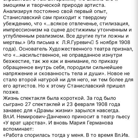
эмоциям и творческой природе артиста.
Анализируя постоянно свой первый опыт,
Станиславский сам приходит к твердому
убеждению, что «…всякое отвлеченье, стилизация,
импрессионизм на сцене достижимы утонченным и
углубленным реализмом. Все другие пути ложны и
мертвы.» (Из письма к Л.Я.Гуревич 5 ноября 1908
года). Основатель Художественного театра признал,
что «…насильственное, не оправданное изнутри
безжестие, так же как и внимание, по приказу
обращенное внутрь себя, породили сильнейшее
напряжение и скованность тела и души». Новое не
стало второй натурой ни для него, ни тем более для
его артистов. Но к этому Станиславский пришел
позже.
Жизнь спектакля была короткой. За год было
сыграно 27 спектаклей и 23 февраля 1908 года
занавес для «Драмы жизни» зарылся навсегда.
Вл.И. Немирович-Данченко приносит в театр пьесу
«У врат царства». И вновь Мария Германова
вспоминает:
«Работа спорилась тогда у меня. В то время Вл.Ив.