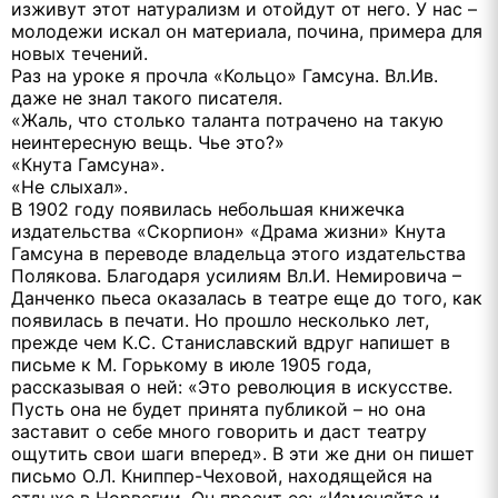
изживут этот натурализм и отойдут от него. У нас –
молодежи искал он материала, почина, примера для
новых течений.
Раз на уроке я прочла «Кольцо» Гамсуна. Вл.Ив.
даже не знал такого писателя.
«Жаль, что столько таланта потрачено на такую
неинтересную вещь. Чье это?»
«Кнута Гамсуна».
«Не слыхал».
В 1902 году появилась небольшая книжечка
издательства «Скорпион» «Драма жизни» Кнута
Гамсуна в переводе владельца этого издательства
Полякова. Благодаря усилиям Вл.И. Немировича –
Данченко пьеса оказалась в театре еще до того, как
появилась в печати. Но прошло несколько лет,
прежде чем К.С. Станиславский вдруг напишет в
письме к М. Горькому в июле 1905 года,
рассказывая о ней: «Это революция в искусстве.
Пусть она не будет принята публикой – но она
заставит о себе много говорить и даст театру
ощутить свои шаги вперед». В эти же дни он пишет
письмо О.Л. Книппер-Чеховой, находящейся на