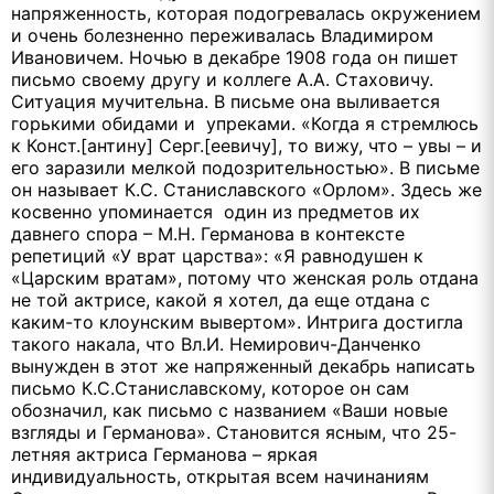
напряженность, которая подогревалась окружением
и очень болезненно переживалась Владимиром
Ивановичем. Ночью в декабре 1908 года он пишет
письмо своему другу и коллеге А.А. Стаховичу.
Ситуация мучительна. В письме она выливается
горькими обидами и упреками. «Когда я стремлюсь
к Конст.[антину] Серг.[еевичу], то вижу, что – увы – и
его заразили мелкой подозрительностью». В письме
он называет К.С. Станиславского «Орлом». Здесь же
косвенно упоминается один из предметов их
давнего спора – М.Н. Германова в контексте
репетиций «У врат царства»: «Я равнодушен к
«Царским вратам», потому что женская роль отдана
не той актрисе, какой я хотел, да еще отдана с
каким-то клоунским вывертом». Интрига достигла
такого накала, что Вл.И. Немирович-Данченко
вынужден в этот же напряженный декабрь написать
письмо К.С.Станиславскому, которое он сам
обозначил, как письмо с названием «Ваши новые
взгляды и Германова». Становится ясным, что 25-
летняя актриса Германова – яркая
индивидуальность, открытая всем начинаниям