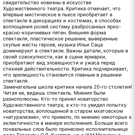
свидетельство новизны в искусстве
Художественного театра. Критика отмечает, что
впервые мистическое в пьесе приобретает в
спектакле в декорациях и костюмах, в способах
воплощения ролей систему разбросанных ярко-
красно-коричневых пятен. Внешняя форма
спектакля, пластическое решение, выверенные
скупые жесты героев, музыка Ильи Саца
доминируют в спектакле. Важны детали, которые в
своей совокупности, как в сцене ярмарки,
приобретают вид зловещности и ужаса перед
стихией действительности. Критика подчеркивает,
что зрелищность становится главным в решении
спектакля.
Замечательна школа критики начала 20-го столетия!
Читая ее, видишь спектакль. Мнения были
разнополюсны. Кто-то принял новаторство
Художественного театра, а кто-то увидел попытку
новаторства, воплощенной в старом мхатовском
«натурализме», что привело, по мнению некоторых к
эклектичности в манере исполнения. Больше всего
похвальных слов было принесено исполнительнице