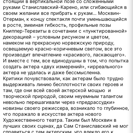
стоящий в вертикальной позе со сложенными
руками Станиславский-Карено, или сгибающийся в
своем желании все прибрать к рукам… Москвин-
Отерман, к концу спектакля почти уменьшающийся
в росте, змеиная гибкость, профильные позы
Книппер-Терезиты в сочетании с «пунктированной»
декорацией – условным рисунком и цветом,
намеком на прекрасную норвежскую природу,
освещаемую красно-коричневым светом, все это
производит впечатление «красивого, ласкающего».
И вместе с тем, все единодушны в том, что попытка
создать актера «двух измерений», «ирреального»
актера не удалась и даже бессмысленна.
Критики почувствовали, как актерам было трудно
выдерживать линию бесплотности своих героев и
там, где они всей своей актерской мощью и
творческой природой, своим неуемным талантом
невольно перешагивали через «предрассудки»
новизны своего режиссера, возникало то глубинное,
что поражало в искусстве актера нового
Художественного театра. Таким был Москвин в
лучших своих сценах, да Сам Станиславский не мог
справиться с тем актерским, что влекло его к