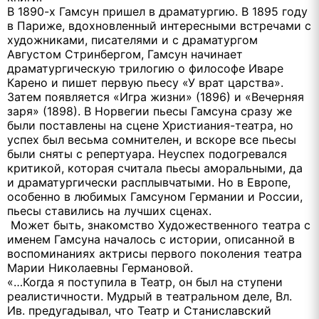
В 1890-х Гамсун пришел в драматургию. В 1895 году
в Париже, вдохновленный интересными встречами с
художниками, писателями и с драматургом
Августом Стринбергом, Гамсун начинает
драматургическую трилогию о философе Иваре
Карено и пишет первую пьесу «У врат царства».
Затем появляется «Игра жизни» (1896) и «Вечерняя
заря» (1898). В Норвегии пьесы Гамсуна сразу же
были поставлены на сцене Христиания-театра, но
успех был весьма сомнителен, и вскоре все пьесы
были сняты с репертуара. Неуспех подогревался
критикой, которая считала пьесы аморальными, да
и драматургически расплывчатыми. Но в Европе,
особенно в любимых Гамсуном Германии и России,
пьесы ставились на лучших сценах.
Может быть, знакомство Художественного театра с
именем Гамсуна началось с истории, описанной в
воспоминаниях актрисы первого поколения театра
Марии Николаевны Германовой.
«…Когда я поступила в Театр, он был на ступени
реалистичности. Мудрый в театральном деле, Вл.
Ив. предугадывал, что Театр и Станиславский