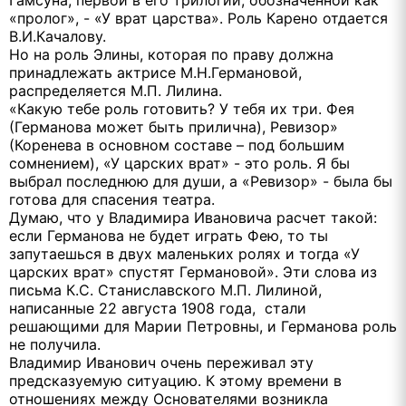
Гамсуна, первой в его трилогии, обозначенной как
«пролог», - «У врат царства». Роль Карено отдается
В.И.Качалову.
Но на роль Элины, которая по праву должна
принадлежать актрисе М.Н.Германовой,
распределяется М.П. Лилина.
«Какую тебе роль готовить? У тебя их три. Фея
(Германова может быть прилична), Ревизор»
(Коренева в основном составе – под большим
сомнением), «У царских врат» - это роль. Я бы
выбрал последнюю для души, а «Ревизор» - была бы
готова для спасения театра.
Думаю, что у Владимира Ивановича расчет такой:
если Германова не будет играть Фею, то ты
запутаешься в двух маленьких ролях и тогда «У
царских врат» спустят Германовой». Эти слова из
письма К.С. Станиславского М.П. Лилиной,
написанные 22 августа 1908 года, стали
решающими для Марии Петровны, и Германова роль
не получила.
Владимир Иванович очень переживал эту
предсказуемую ситуацию. К этому времени в
отношениях между Основателями возникла