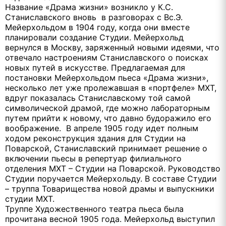
Название «Драма жизни» возникло у К.С.
Станиславского вновь в разговорах с Вс.Э.
Мейерхольдом в 1904 году, когда они вместе
планировали создание Студии. Мейерхольд
вернулся в Москву, заряженный новыми идеями, что
отвечало настроениям Станиславского о поисках
новых путей в искусстве. Предлагаемая для
постановки Мейерхольдом пьеса «Драма жизни»,
несколько лет уже пролежавшая в «портфеле» МХТ,
вдруг показалась Станиславскому той самой
символической драмой, где можно лабораторным
путем прийти к новому, что давно будоражило его
воображение. В апреле 1905 году идет полным
ходом реконструкция здания для Студии на
Поварской, Станиславский принимает решение о
включении пьесы в репертуар филиального
отделения МХТ – Студии на Поварской. Руководство
Студии поручается Мейерхольду. В составе Студии
– труппа Товарищества новой драмы и выпускники
студии МХТ.
Труппе Художественного театра пьеса была
прочитана весной 1905 года. Мейерхольд выступил