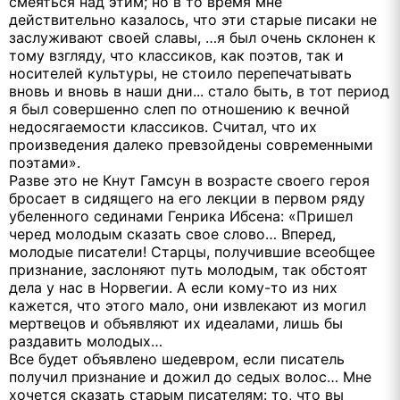
смеяться над этим; но в то время мне
действительно казалось, что эти старые писаки не
заслуживают своей славы, …я был очень склонен к
тому взгляду, что классиков, как поэтов, так и
носителей культуры, не стоило перепечатывать
вновь и вновь в наши дни... стало быть, в тот период
я был совершенно слеп по отношению к вечной
недосягаемости классиков. Считал, что их
произведения далеко превзойдены современными
поэтами».
Разве это не Кнут Гамсун в возрасте своего героя
бросает в сидящего на его лекции в первом ряду
убеленного сединами Генрика Ибсена: «Пришел
черед молодым сказать свое слово… Вперед,
молодые писатели! Старцы, получившие всеобщее
признание, заслоняют путь молодым, так обстоят
дела у нас в Норвегии. А если кому-то из них
кажется, что этого мало, они извлекают из могил
мертвецов и объявляют их идеалами, лишь бы
раздавить молодых…
Все будет объявлено шедевром, если писатель
получил признание и дожил до седых волос… Мне
хочется сказать старым писателям: то, что вы