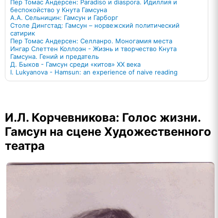
Пер Томас Андерсен: Paradiso и diaspora. Идиллия и
беспокойство у Кнута Гамсуна
А.А. Сельницин: Гамсун и Гарборг
Столе Дингстад: Гамсун – норвежский политический
сатирик
Пер Томас Андерсен: Селланро. Моногамия места
Ингар Слеттен Коллоэн - Жизнь и творчество Кнута
Гамсуна. Гений и предатель
Д. Быков - Гамсун среди «китов» ХХ века
I. Lukyanova - Hamsun: an experience of naive reading
И.Л. Корчевникова: Голос жизни.
Гамсун на сцене Художественного
театра