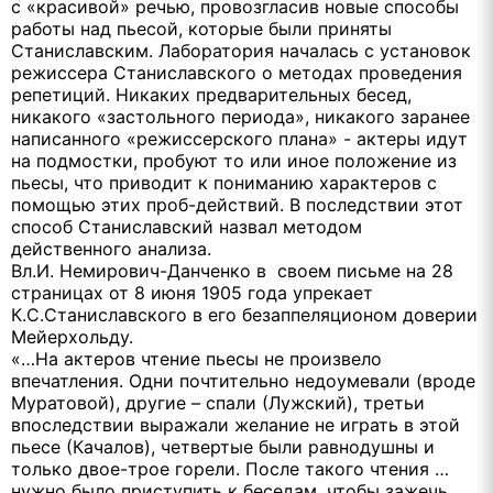
с «красивой» речью, провозгласив новые способы
работы над пьесой, которые были приняты
Станиславским. Лаборатория началась с установок
режиссера Станиславского о методах проведения
репетиций. Никаких предварительных бесед,
никакого «застольного периода», никакого заранее
написанного «режиссерского плана» - актеры идут
на подмостки, пробуют то или иное положение из
пьесы, что приводит к пониманию характеров с
помощью этих проб-действий. В последствии этот
способ Станиславский назвал методом
действенного анализа.
Вл.И. Немирович-Данченко в своем письме на 28
страницах от 8 июня 1905 года упрекает
К.С.Станиславского в его безаппеляционом доверии
Мейерхольду.
«…На актеров чтение пьесы не произвело
впечатления. Одни почтительно недоумевали (вроде
Муратовой), другие – спали (Лужский), третьи
впоследствии выражали желание не играть в этой
пьесе (Качалов), четвертые были равнодушны и
только двое-трое горели. После такого чтения …
нужно было приступить к беседам, чтобы зажечь