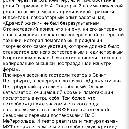
роли Терезиты О.Л. Книппер, но и И.М.Москвин в
роли Отермана, и Н.А. Подгорный в символической
роли Тю были отмечены придирчивой критикой.
И все-таки, лабораторный опыт работы над
«Драмой жизни» не был безрезультатным.
Станиславский понял, что ни ему, ни его актерам в
новых исканиях не хватало совершенной актерской
техники, которая помогала бы в рождении
творческого самочувствия, которое должно было
становится для него естественным и единственным.
В противном случае, безжестие приводит только к
копированию внешней неоправданной изнутри
формы.
Планируя весенние гастроли театра в Санкт-
Петербурге, в репертуар включают «Драму жизни».
Петербурский зритель – особенный. Он как
катализатор, очищающий кровь и помогающий
посмотреть внутрь себя. Тем более, что
петербуржцы уже знакомы с такого рода
постановками в театре В.Ф.Комиссаржевской.
Знакомы с первыми постановками Вс.Э.
Мейерхольда. И театр реализма и «натурализма»
МХТ поражает зрителя и петербургскую критику,