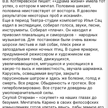
В.В. Котляревской пишет: ««Драма жизни» имела тот
успех, о котором я мечтал. Половина шикает,
половина неистовствует от восторга. Я доволен
результатом некоторых проб и исканий».
Еще в период Театра-студии композитор Илья Сац
ездил в экспедиции, собирал голоса, звуки, песни,
инструменты. Собирал «плачи». Он находил и
привозил плакальщиц и самородков - народных
музыкантов. Для постановки были очень важны
шорохи листьев и лай собак, плеск реки и
запоздалые крики ночных птиц. В сцене ярмарки,
придуманной режиссером и художником как
многообразие теней, движущихся,
увеличивающихся, мятущихся и уносящихся в
какую-то высь и неизвестность, звучала шарманка.
Карусель, освещаемая внутри, закрыта
парусиновым шатром и здесь же болезни, голод и
смерть. Все рядом. Обыденность и гротеск. Все
гиперболизировано. Все страсти доведены до
умопомрачительной силы.
Скупой Отерман – «скупеет» на наших глазах до
безумия. Мечтатель Карено в своих философских
измышлениях готов улететь ввысь, дабы земное его