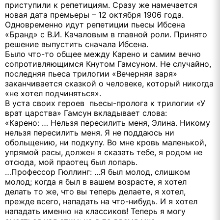
приступили к репетициям. Сразу же намечается
новая дата премьеры – 12 октября 1906 года.
Одновременно идут репетиции пьесы Ибсена
«Бранд» с В.И. Качаловым в главной роли. Принято
решение выпустить сначала Ибсена.
Было что-то общее между Карено и самим вечно
сопротивляющимся Кнутом Гамсуном. Не случайно,
последняя пьеса трилогии «Вечерняя заря»
заканчивается сказкой о человеке, который никогда
«не хотел подчиняться».
В уста своих героев пьесы-пролога к трилогии «У
врат царства» Гамсун вкладывает слова:
«Карено: … Нельзя пересилить меня, Элина. Никому
нельзя пересилить меня. Я не поддаюсь ни
обольщению, ни подкупу. Во мне кровь маленькой,
упрямой расы, должен я сказать тебе, я родом не
отсюда, мой праотец был лопарь.
…Профессор Гюллинг: ...Я был молод, слишком
молод; когда я был в вашем возрасте, я хотел
делать то же, что вы теперь делаете, я хотел,
прежде всего, нападать на что-нибудь. И я хотел
нападать именно на классиков! Теперь я могу