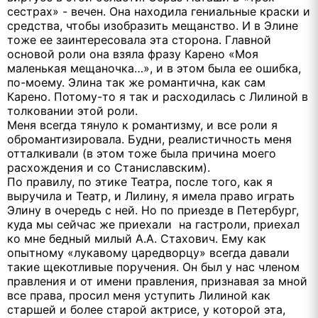
сестрах» - вечен. Она находила гениальные краски и
средства, чтобы изобразить мещанство. И в Элине
тоже ее заинтересовала эта сторона. Главной
основой роли она взяла фразу Карено «Моя
маленькая мещаночка…», и в этом была ее ошибка,
по-моему. Элина так же романтична, как сам
Карено. Потому-то я так и расходилась с Лилиной в
толковании этой роли.
Меня всегда тянуло к романтизму, и все роли я
обромантизировала. Будни, реалистичность меня
отталкивали (в этом тоже была причина моего
расхождения и со Станиславским).
По правилу, по этике Театра, после того, как я
выручила и Театр, и Лилину, я имела право играть
Элину в очередь с ней. Но по приезде в Петербург,
куда мы сейчас же приехали на гастроли, приехал
ко мне бедный милый А.А. Стахович. Ему как
опытному «лукавому царедворцу» всегда давали
такие щекотливые поручения. Он был у нас членом
правления и от имени правления, признавая за мной
все права, просил меня уступить Лилиной как
старшей и более старой актрисе, у которой эта,