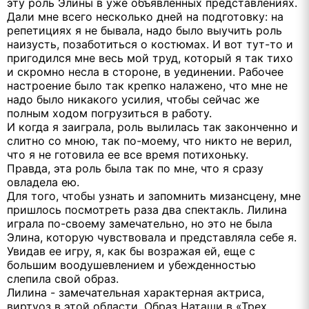
эту роль Элины в уже объявленных представлениях.
Дали мне всего несколько дней на подготовку: на
репетициях я не бывала, надо было выучить роль
наизусть, позаботиться о костюмах. И вот тут-то и
пригодился мне весь мой труд, который я так тихо
и скромно несла в стороне, в уединении. Рабочее
настроение было так крепко налажено, что мне не
надо было никакого усилия, чтобы сейчас же
полным ходом погрузиться в работу.
И когда я заиграла, роль вылилась так законченно и
слитно со мною, так по-моему, что никто не верил,
что я не готовила ее все время потихоньку.
Правда, эта роль была так по мне, что я сразу
овладела ею.
Для того, чтобы узнать и запомнить мизансцену, мне
пришлось посмотреть раза два спектакль. Лилина
играла по-своему замечательно, но это не была
Элина, которую чувствовала и представляла себе я.
Увидав ее игру, я, как бы возражая ей, еще с
большим воодушевлением и убежденностью
слепила свой образ.
Лилина - замечательная характерная актриса,
виртуоз в этой области. Образ Наташи в «Трех