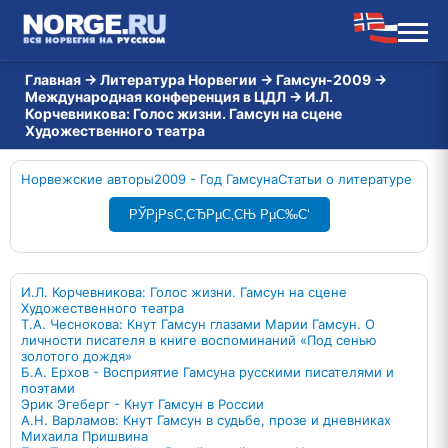
Главная
→
Литература Норвегии
→
Гамсун-2009
→
Международная конференция в ЦДЛ
→
И.Л.
Корчевникова: Голос жизни. Гамсун на сцене
Художественного театра
Норвежские авторы
2009 - Год Гамсуна
Статьи о литературе
РЎРјРѕС‚СЂРµС‚СЊ РµС‰С‘
И.Л. Корчевникова: Голос жизни. Гамсун на сцене
Художественного театра
Т.А. Чеснокова: Кнут Гамсун глазами Марии Гамсун. О
личности писателя в книге воспоминаний «Под сенью
золотого дождя»
Б.А. Ерхов - Восприятие Гамсуна русскими писателями и
поэтами
Эрик Эгеберг - Кнут Гамсун в России
А.Н. Варламов: Кнут Гамсун в судьбе, прозе и дневниках
Михаила Пришвина