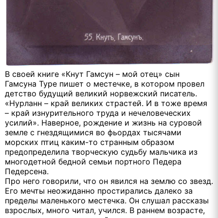
В своей книге «Кнут Гамсун – мой отец» сын
Гамсуна Туре пишет о местечке, в котором провел
детство будущий великий норвежский писатель.
«Нурланн – край великих страстей. И в тоже время
– край изнурительного труда и нечеловеческих
усилий». Наверное, рождение и жизнь на суровой
земле с гнездящимися во фьордах тысячами
морских птиц каким-то странным образом
предопределила творческую судьбу мальчика из
многодетной бедной семьи портного Педера
Педерсена.
Про него говорили, что он явился на землю со звезд.
Его мечты неожиданно простирались далеко за
пределы маленького местечка. Он слушал рассказы
взрослых, много читал, учился. В раннем возрасте,