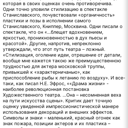
которая в своих оценках очень противоречива.
Одни точно уловили стилизацию в спектакле
Станиславского, почувствовали «органичность»
пластики и позы в исполнении самого
Станиславского, Книппер, Москвина. Одни писали о
спектакле, что он «…блещет вдохновением,
яркостью, проникновенностью в дух пьесы и
красотой». Другие, напротив, непреклонно
утверждали, что этот путь театра – ложный.
«Стилизация, оголение идеи, отрешение от детали,
вообще мне кажется такою же преимущественною
трудностью для актера московской труппы,
привыкшей к «характерничанью», как
приспособление рыбы к летанию по воздуху». И все-
таки, как писал Н.Е. Эфрос, ««Драма жизни» -
наиболее революционная постановка
Художественного театра. …Она – несомненная веха
на пути искусства сцены». Критик дает точную
оценку увиденной импрессионистической манере
использования декораций и внешних эффектов.
Символы и знаки – маленький, красный огонек как
знак пожара, позиции актеров и их пластика –