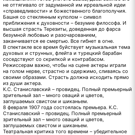
не оттягивало от задуманной им ирреальной идеи
«справедливости» и божественного благополучия.
Башня со стеклянным куполом – символ
приближения к духовности – безумие философа. И
высшая страсть Терезиты, доведенная до фарса
безумной любовью и разочарованием,
заканчивается ее смертью. Все гибнет в огне.
В спектакле все время буйствует музыкальная тема
духовых и струнных, флейта и турецкий барабан
соседствуют со скрипкой и контрабасом.
Режиссерам важно, чтобы на сцене актеры играли
на голом нерве, страстно и одержимо, сливаясь со
своими образами. Страсть должна исходить прямо
из души актера.
К.С. Станиславский – провидец. Полный премьерный
зрительный зал – много оваций и цветов,
заглушаемых свистом и шиканьем.
8 февраля 1907 года состоялась премьера. К.С.
Станиславский – провидец. Полный премьерный
зрительный зал – много оваций и цветов,
заглушаемых свистом и шиканьем.
Театральная критика того времени – убедительное