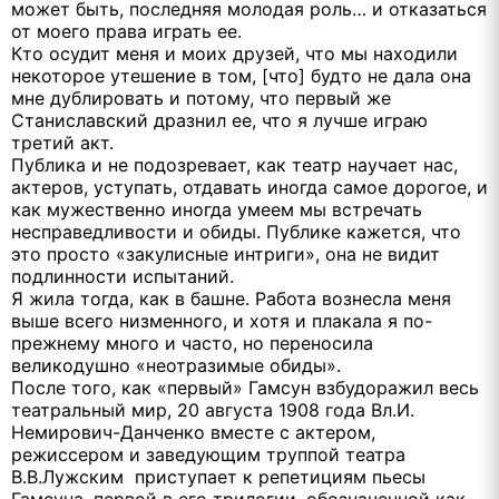
может быть, последняя молодая роль… и отказаться
от моего права играть ее.
Кто осудит меня и моих друзей, что мы находили
некоторое утешение в том, [что] будто не дала она
мне дублировать и потому, что первый же
Станиславский дразнил ее, что я лучше играю
третий акт.
Публика и не подозревает, как театр научает нас,
актеров, уступать, отдавать иногда самое дорогое, и
как мужественно иногда умеем мы встречать
несправедливости и обиды. Публике кажется, что
это просто «закулисные интриги», она не видит
подлинности испытаний.
Я жила тогда, как в башне. Работа вознесла меня
выше всего низменного, и хотя и плакала я по-
прежнему много и часто, но переносила
великодушно «неотразимые обиды».
После того, как «первый» Гамсун взбудоражил весь
театральный мир, 20 августа 1908 года Вл.И.
Немирович-Данченко вместе с актером,
режиссером и заведующим труппой театра
В.В.Лужским приступает к репетициям пьесы