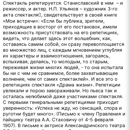
Спектакль репетируется. Станиславский в нем – и
режиссер, и актер. Н.П. Ульянов – художник 3-го
акта спектакля, свидетельствует в своей книге
«Мои встречи»: «Если бы публика, зрители,
приходящие в восторг от его постановок, имели
возможность присутствовать на его репетициях,
видеть, что делает здесь этот волшебник, как,
оставаясь самим собой, он сразу перевоплощается
во множество лиц, с каждым мгновением углубляя
их характеры и взаимоотношения, загораясь,
вспыхивая, делаясь, то молодым, то старым,
переживая жизни многих людей, - то она испытала
бы ни с чем не сравнимое, более захватывающее
волнение, чем от самих спектаклей». И все это о
репетициях спектакля «Драма жизни». Репетиции
увлекали и порою завораживали. Но пьеса так и
осталась нелюбимой даже участниками спектакля.
С первыми генеральными репетициями приходит
уверенность: «Успеха не жду, но сенсаций, спора и
руготни будет много». (Письмо к члену Правления и
пайщику театра А.А. Стаховичу от 4-5 февраля
1907). В письме к актрисе Александринского театра