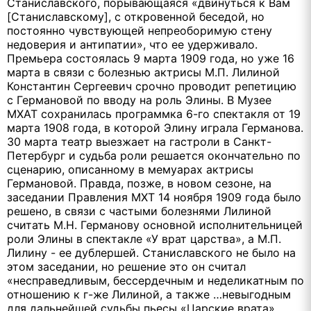
Станиславского, порывающаяся «двинуться к Вам
[Cтаниславскому], с откровенной беседой, но
постоянно чувствующей непреоборимую стену
недоверия и антипатии», что ее удерживало.
Премьера состоялась 9 марта 1909 года, но уже 16
марта в связи с болезнью актрисы М.П. Лилиной
Константин Сергеевич срочно проводит репетицию
с Германовой по вводу на роль Элины. В Музее
МХАТ сохранилась программка 6-го спектакля от 19
марта 1908 года, в которой Элину играла Германова.
30 марта театр выезжает на гастроли в Санкт-
Петербург и судьба роли решается окончательно по
сценарию, описанному в мемуарах актрисы
Германовой. Правда, позже, в новом сезоне, на
заседании Правления МХТ 14 ноября 1909 года было
решено, в связи с частыми болезнями Лилиной
считать М.Н. Германову основной исполнительницей
роли Элины в спектакле «У врат царства», а М.П.
Лилину - ее дублершей. Станиславского не было на
этом заседании, но решение это он считал
«несправедливым, бессердечным и неделикатным по
отношению к г-же Лилиной, а также …невыгодным
для дальнейшей судьбы пьесы «Царские врата».