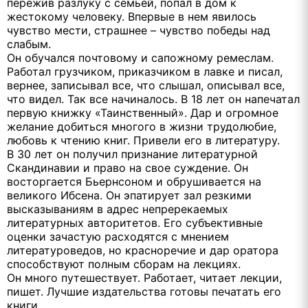
пережив разлуку с семьей, попал в дом к
жестокому человеку. Впервые в нем явилось
чувство мести, страшнее – чувство победы над
слабым.
Он обучался почтовому и сапожному ремеслам.
Работал грузчиком, приказчиком в лавке и писал,
вернее, записывал все, что слышал, описывал все,
что видел. Так все начиналось. В 18 лет он напечатал
первую книжку «Таинственный». Дар и огромное
желание добиться многого в жизни трудолюбие,
любовь к чтению книг. Привели его в литературу.
В 30 лет он получил признание литературной
Скандинавии и право на свое суждение. Он
восторгается Бьернсоном и обрушивается на
великого Ибсена. Он эпатирует зал резкими
высказываниям в адрес непререкаемых
литературных авторитетов. Его субъективные
оценки зачастую расходятся с мнением
литературоведов, но красноречие и дар оратора
способствуют полным сборам на лекциях.
Он много путешествует. Работает, читает лекции,
пишет. Лучшие издательства готовы печатать его
книги.