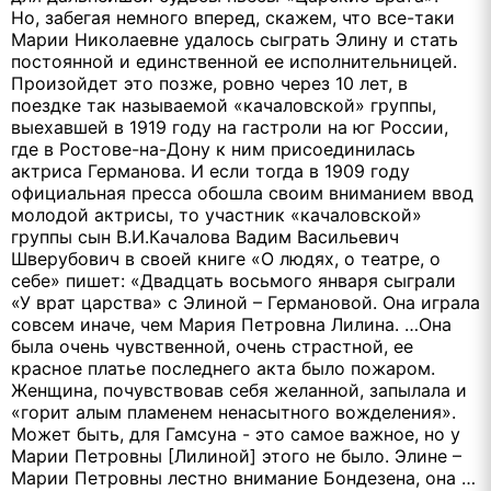
Но, забегая немного вперед, скажем, что все-таки
Марии Николаевне удалось сыграть Элину и стать
постоянной и единственной ее исполнительницей.
Произойдет это позже, ровно через 10 лет, в
поездке так называемой «качаловской» группы,
выехавшей в 1919 году на гастроли на юг России,
где в Ростове-на-Дону к ним присоединилась
актриса Германова. И если тогда в 1909 году
официальная пресса обошла своим вниманием ввод
молодой актрисы, то участник «качаловской»
группы сын В.И.Качалова Вадим Васильевич
Шверубович в своей книге «О людях, о театре, о
себе» пишет: «Двадцать восьмого января сыграли
«У врат царства» с Элиной – Германовой. Она играла
совсем иначе, чем Мария Петровна Лилина. …Она
была очень чувственной, очень страстной, ее
красное платье последнего акта было пожаром.
Женщина, почувствовав себя желанной, запылала и
«горит алым пламенем ненасытного вожделения».
Может быть, для Гамсуна - это самое важное, но у
Марии Петровны [Лилиной] этого не было. Элине –
Марии Петровны лестно внимание Бондезена, она …