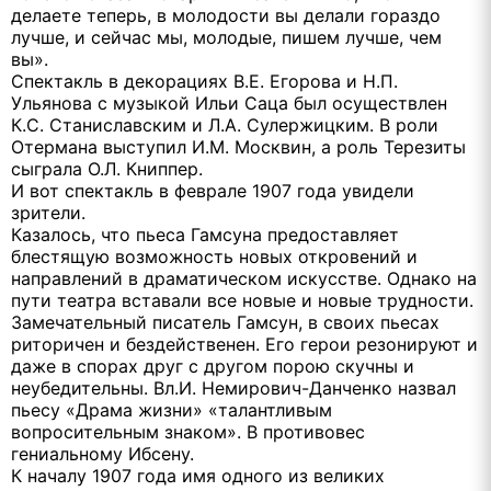
делаете теперь, в молодости вы делали гораздо
лучше, и сейчас мы, молодые, пишем лучше, чем
вы».
Спектакль в декорациях В.Е. Егорова и Н.П.
Ульянова с музыкой Ильи Саца был осуществлен
К.С. Станиславским и Л.А. Сулержицким. В роли
Отермана выступил И.М. Москвин, а роль Терезиты
сыграла О.Л. Книппер.
И вот спектакль в феврале 1907 года увидели
зрители.
Казалось, что пьеса Гамсуна предоставляет
блестящую возможность новых откровений и
направлений в драматическом искусстве. Однако на
пути театра вставали все новые и новые трудности.
Замечательный писатель Гамсун, в своих пьесах
риторичен и бездейственен. Его герои резонируют и
даже в спорах друг с другом порою скучны и
неубедительны. Вл.И. Немирович-Данченко назвал
пьесу «Драма жизни» «талантливым
вопросительным знаком». В противовес
гениальному Ибсену.
К началу 1907 года имя одного из великих