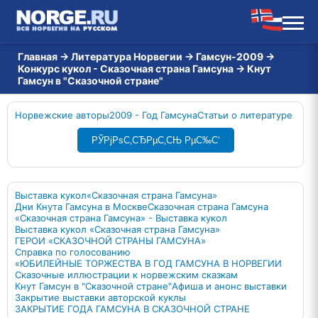
Главная
→
Литература Норвегии
→
Гамсун-2009
→
Конкурс кукол - Сказочная страна Гамсуна
→
Кнут
Гамсун в "Сказочной стране"
Норвежские авторы
2009 - Год Гамсуна
Статьи о литературе
РЎРјРѕС‚СЂРµС‚СЊ РµС‰С‘
Выставка кукол
«Сказочная страна Гамсуна»
Дни Кнута Гамсуна в Москве
Сказочная страна Гамсуна
«Сказочная страна Гамсуна» - Выставка кукол
Выставка кукол «Сказочная страна Гамсуна»
ГЕРОИ «СКАЗОЧНОЙ СТРАНЫ ГАМСУНА»
Справка по голосованию
«ЮБИЛЕЙНЫЕ ТОРЖЕСТВА В ГОД ГАМСУНА В НОРВЕГИИ
Сказочные иллюстрации к норвежским сказкам
Кнут Гамсун в "Сказочной стране"
Афиша и анонс выставки
Закрытие выставки авторской куклы
ЗАКРЫТИЕ ГОДА ГАМСУНА В СКАЗОЧНОЙ СТРАНЕ