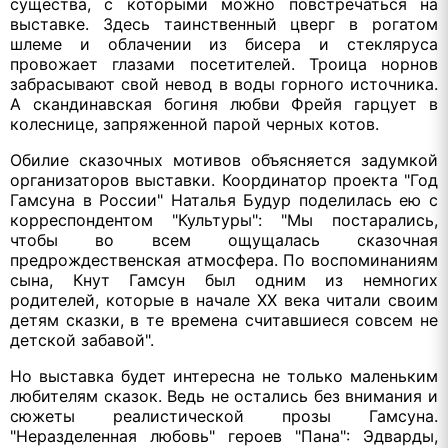
существа, с которыми можно повстречаться на
выставке. Здесь таинственный цверг в рогатом
шлеме и облачении из бисера и стекляруса
провожает глазами посетителей. Троица норнов
забрасывают свой невод в воды горного источника.
А скандинавская богиня любви Фрейя гарцует в
колеснице, запряженной парой черных котов.
Обилие сказочных мотивов объясняется задумкой
организаторов выставки. Координатор проекта "Год
Гамсуна в России" Наталья Будур поделилась ею с
корреспондентом "Культуры": "Мы постарались,
чтобы во всем ощущалась сказочная
предрождественская атмосфера. По воспоминаниям
сына, Кнут Гамсун был одним из немногих
родителей, которые в начале XX века читали своим
детям сказки, в те времена считавшиеся совсем не
детской забавой".
Но выставка будет интересна не только маленьким
любителям сказок. Ведь не остались без внимания и
сюжеты реалистической прозы Гамсуна.
"Неразделенная любовь" героев "Пана": Эдварды,