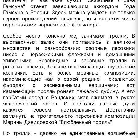
писателя. И выставка кукол "Сказочная страна
Гамсуна" станет завершающим аккордом Года
Гамсуна в России. Здесь можно увидеть не только
героев произведений писателя, но и встретиться с
персонажами норвежского фольклора.
Особое место, конечно же, занимают тролли. В
выставочных залах они притаились в великом
множестве и разнообразии: озорные лесовики
ниссе с норвежскими флажками и домашними
животными. Безобидные и забавные тролли в
рогатых шлемах, больше напоминающих шутовские
колпачки. Есть и более мрачные композиции,
напоминающие нам о своей родине - скалистых
фьордах с заснеженными вершинами: вот
каменеющий тролль роняет тяжелую дубину. А его
горбатый сосед с Рондских скал сжимает в руках
человеческий череп. И все-таки горные духи
кажутся совсем нестрашными. Достаточно
взглянуть на трогательного персонажа композиции
Марины Давидовской "Влюбленный тролль".
Но тролли - далеко не единственные волшебные