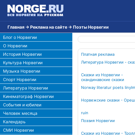
Главная
→
Реклама на сайте
→
Поэты Норвегии
Блог о Норвегии
О Норвегии
История Норвегии
Платная реклама
Литература Норвегии - ска
Культура Норвегии
Музыка Норвегии
Сказки из Норвегии -
Спорт Норвегии
скандинавские сказки
Norway literatur poets linyl
Литература Норвегии
Кинематограф Норвегии
Норвежские сказки - Оре
События и юбилеи
ruin
Человек месяца
Поэзия Норвегии
Календарь
СМИ Норвегии
Сказки из Норвегии - Трол