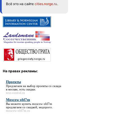
Всё это на сайте
cities.norge.ru
.
На правах рекламы:
Проекты
Предлагаем на выбор
проекты
со склада
в москве, есть скидки.
text-control.ru
Moscow obl7m
Вы можете купить
moscow obl7m
предлагаем со скидкой, недорого.
moscow-obl7m.ru