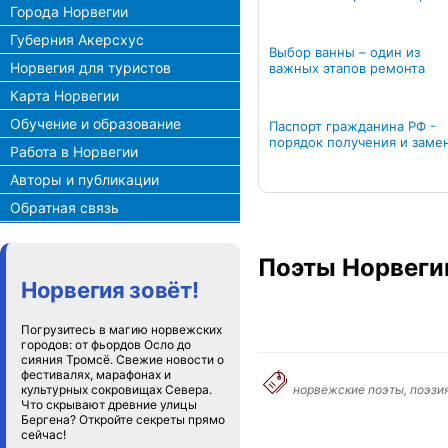
Города Норвегии
Губерния Акерсхус
Выбор ванны – один из
Норвегия для туристов
важных этапов ремонта
Карта Норвегии
Обучение и образование
Паспорт гражданина РФ -
порядок получения и заме
Работа в Норвегии
Авторы и публикации
Обратная связь
Поэты Норвеги
Норвегия зовёт!
Погрузитесь в магию норвежских
городов: от фьордов Осло до
сияния Тромсё. Свежие новости о
фестивалях, марафонах и
норвежские поэты, поэзия
культурных сокровищах Севера.
Что скрывают древние улицы
Бергена? Откройте секреты прямо
сейчас!