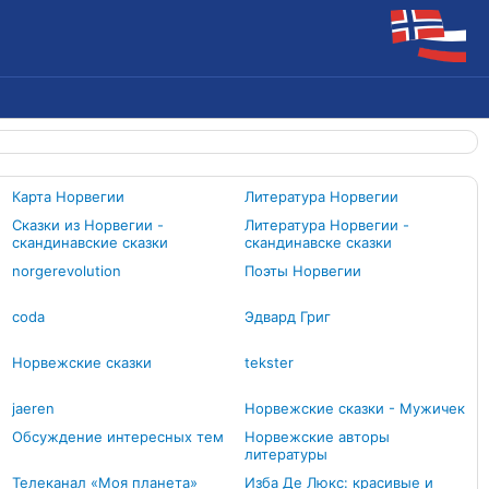
Карта Норвегии
Литература Норвегии
Сказки из Норвегии -
Литература Норвегии -
скандинавские сказки
скандинавске сказки
norgerevolution
Поэты Норвегии
coda
Эдвард Григ
Норвежские сказки
tekster
jaeren
Норвежские сказки - Мужичек
Обсуждение интересных тем
Норвежские авторы
литературы
Телеканал «Моя планета»
Изба Де Люкс: красивые и