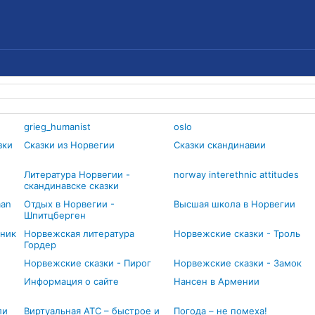
grieg_humanist
oslo
зки
Сказки из Норвегии
Сказки скандинавии
Литература Норвегии -
norway interethnic attitudes
скандинавске сказки
man
Отдых в Норвегии -
Высшая школа в Норвегии
Шпитцберген
шник
Норвежская литература
Норвежские сказки - Троль
Гордер
Норвежские сказки - Пирог
Норвежские сказки - Замок
Информация о сайте
Нансен в Армении
ли
Виртуальная АТС – быстрое и
Погода – не помеха!