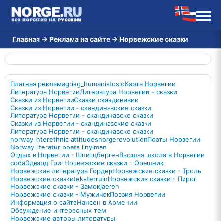
Главная
→
Реклама на сайте
→
Норвежские сказки
Платная реклама
grieg_humanist
oslo
Карта Норвегии
Литература Норвегии
Литература Норвегии - сказки
Сказки из Норвегии
Сказки скандинавии
Сказки из Норвегии - скандинавские сказки
Литература Норвегии - скандинавске сказки
Сказки из Норвегии - скандинавские сказки
Литература Норвегии - скандинавске сказки
norway interethnic attitudes
norgerevolution
Поэты Норвегии
Norway literatur poets linylman
Отдых в Норвегии - Шпитцберген
Высшая школа в Норвегии
coda
Эдвард Григ
Норвежские сказки - Орешник
Норвежская литература Гордер
Норвежские сказки - Троль
Норвежские сказки
tekster
ruin
Норвежские сказки - Пирог
Норвежские сказки - Замок
jaeren
Норвежские сказки - Мужичек
Поэзия Норвегии
Информация о сайте
Нансен в Армении
Обсуждение интересных тем
Норвежские авторы литературы