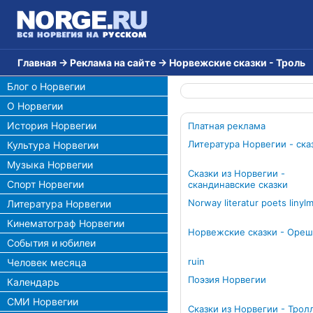
Главная
→
Реклама на сайте
→
Норвежские сказки - Троль
Блог о Норвегии
О Норвегии
История Норвегии
Платная реклама
Литература Норвегии - ска
Культура Норвегии
Музыка Норвегии
Сказки из Норвегии -
Спорт Норвегии
скандинавские сказки
Norway literatur poets linyl
Литература Норвегии
Кинематограф Норвегии
Норвежские сказки - Оре
События и юбилеи
ruin
Человек месяца
Поэзия Норвегии
Календарь
СМИ Норвегии
Сказки из Норвегии - Трол