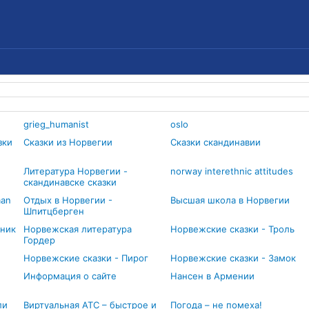
grieg_humanist
oslo
зки
Сказки из Норвегии
Сказки скандинавии
Литература Норвегии -
norway interethnic attitudes
скандинавске сказки
man
Отдых в Норвегии -
Высшая школа в Норвегии
Шпитцберген
шник
Норвежская литература
Норвежские сказки - Троль
Гордер
Норвежские сказки - Пирог
Норвежские сказки - Замок
Информация о сайте
Нансен в Армении
ли
Виртуальная АТС – быстрое и
Погода – не помеха!