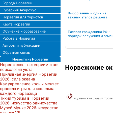
Города Норвегии
Губерния Акерсхус
Выбор ванны – один из
Норвегия для туристов
важных этапов ремонта
Карта Норвегии
Обучение и образование
Паспорт гражданина РФ -
порядок получения и заме
Работа в Норвегии
Авторы и публикации
Обратная связь
Новости из Норвегии
Норвежское гостеприимство:
Норвежские ск
психология уюта
Приливная энергия Норвегии
2026: сила океана
Как укрепление кроны меняет
правила игры для кошелька
каждого норвежца
Тихий туризм в Норвегии
норвежские сказки, троль
2026: искусство одиночества
Музей Мунке 2026: искусство
в эпоху VR