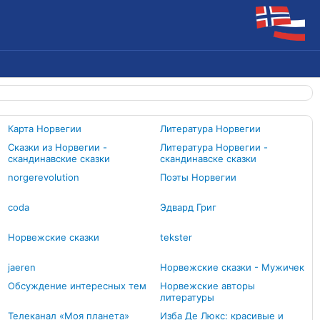
Карта Норвегии
Литература Норвегии
Сказки из Норвегии -
Литература Норвегии -
скандинавские сказки
скандинавске сказки
norgerevolution
Поэты Норвегии
coda
Эдвард Григ
Норвежские сказки
tekster
jaeren
Норвежские сказки - Мужичек
Обсуждение интересных тем
Норвежские авторы
литературы
Телеканал «Моя планета»
Изба Де Люкс: красивые и