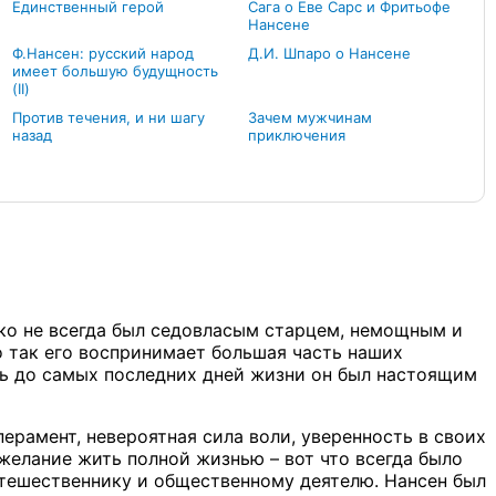
Единственный герой
Сага о Еве Сарс и Фритьофе
Нансене
Ф.Нансен: русский народ
Д.И. Шпаро о Нансене
имеет большую будущность
(II)
Против течения, и ни шагу
Зачем мужчинам
назад
приключения
ко не всегда был седовласым старцем, немощным и
 так его воспринимает большая часть наших
дь до самых последних дней жизни он был настоящим
рамент, невероятная сила воли, уверенность в своих
 желание жить полной жизнью – вот что всегда было
тешественнику и общественному деятелю. Нансен был