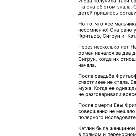
И Ева получила-таки с
– а она об этом знала.
детей пришлось остави
Но то, что «ее мальчик
несомненно! Она рано у
Фритьоф, Сигрун и Кэт
Через несколько лет Н
роман начался за два д
Сигрун, когда их отнош
начала.
После свадьбе Фритьоф
счастливее не стала. В
мужа. Когда ее однажды
не разговаривали вовсе
После смерти Евы Фрит
совершенно не мешало 
полярного исследовате
Кэтлин была женщиной 
в прямом и переносном