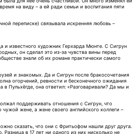
м была для нее очень счастливой. Он много изменял ей
 время на виду – а ей ради семьи и воспитания пяти
личной переписке) связывала искренняя любовь –
да и известного художник Герхарда Мюнте. С Сигрун
родных, он сделал это из-за чувства вины перед
 обществе знали об их романе практически самого
узей и знакомых. Да и Сигрун после бракосочетания
 полна огорчений, ревности и бесконечного ожидания
 в Пульхёгде, она ответил: «Разговаривали? Да мы и
должал поддерживать отношения с Сигрун, что
 чужой жене, а жене своего английского коллеги –
ожно сказать, что они с Фритьофом нашли друг друга.
 Разница в 17 лет ни одного из них нисколько не