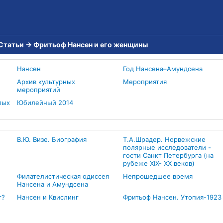
Статьи
→
Фритьоф Нансен и его женщины
Нансен
Год Нансена–Амундсена
Архив культурных
Мероприятия
мероприятий
лых
Юбилейный 2014
В.Ю. Визе. Биография
Т.А.Шрадер. Норвежские
полярные исследователи -
гости Санкт Петербурга (на
рубеже ХIХ- ХХ веков)
Филателистическая одиссея
Непрошедшее время
Нансена и Амундсена
т?
Нансен и Квислинг
Фритьоф Нансен. Утопия-1923