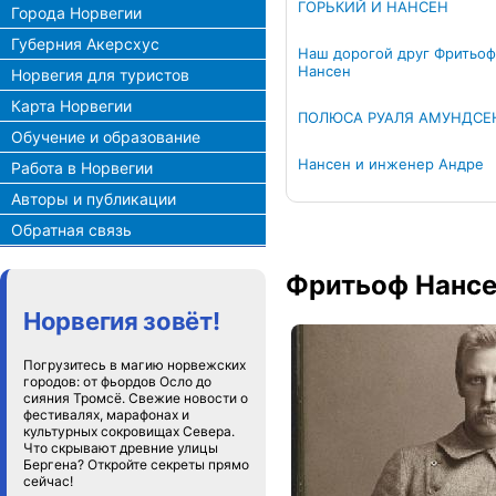
ГОРЬКИЙ И НАНСЕН
Города Норвегии
Губерния Акерсхус
Наш дорогой друг Фритьоф
Нансен
Норвегия для туристов
Карта Норвегии
ПОЛЮСА РУАЛЯ АМУНДСЕ
Обучение и образование
Нансен и инженер Андре
Работа в Норвегии
Авторы и публикации
Обратная связь
Фритьоф Нансе
Норвегия зовёт!
Погрузитесь в магию норвежских
городов: от фьордов Осло до
сияния Тромсё. Свежие новости о
фестивалях, марафонах и
культурных сокровищах Севера.
Что скрывают древние улицы
Бергена? Откройте секреты прямо
сейчас!