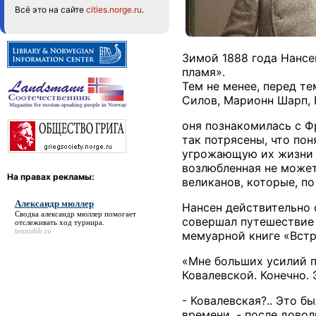
Всё это на сайте
cities.norge.ru
.
Зимой 1888 года Нансе
пламя».
Тем не менее, перед т
Силов, Марионн Шарп, К
оня познакомилась с Ф
так потрясены, что по
угрожающую их жизни с
возлюбленная не может
На правах рекламы:
великанов, которые, по
Александр мюллер
Нансен действительно 
Сводка
александр мюллер
помогает
совершал путешествие 
отслеживать ход турнира.
tennisbb.ru
мемуарной книге «Встр
«Мне больших усилий п
Ковалевской. Конечно. 
- Ковалевская?.. Это 
времени, - после довол