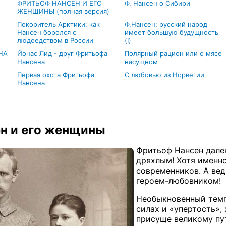
ФРИТЬОФ НАНСЕН И ЕГО
Ф. Нансен о Сибири
ЖЕНЩИНЫ (полная версия)
Покоритель Арктики: как
Ф.Нансен: русский народ
Нансен боролся с
имеет большую будущность
людоедством в России
(I)
НА
Йонас Лид - друг Фритьофа
Полярный рацион или о мясе
Нансена
насущном
Первая охота Фритьофа
С любовью из Норвегии
Нансена
н и его женщины
Фритьоф Нансен дале
дряхлым! Хотя именно
современников. А ве
героем-любовником!
Необыкновенный темпе
силах и «упертость»,
присуще великому пу