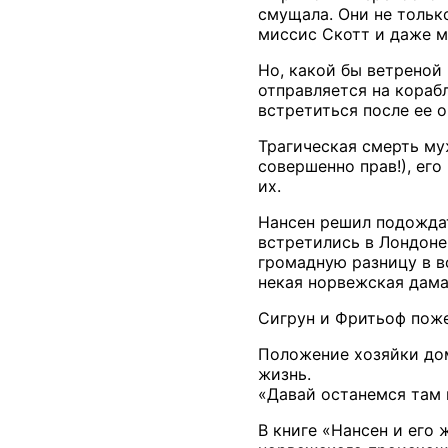
смущала. Они не тольк
миссис Скотт и даже м
Но, какой бы ветреной 
отправляется на кораб
встретиться после ее о
Трагическая смерть му
совершенно прав!), ег
их.
Нансен решил подождать
встретились в Лондоне
громадную разницу в во
некая норвежская дама
Сигрун и Фритьоф поже
Положение хозяйки дом
жизнь.
«Давай останемся там 
В книге «Нансен и его