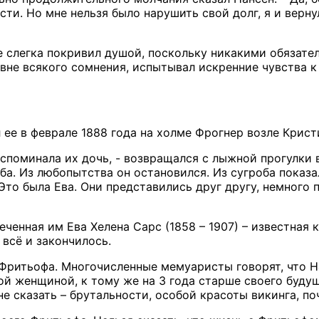
сти. Но мне нельзя было нарушить свой долг, я и верн
е слегка покривил душой, поскольку никакими обязател
, вне всякого сомнения, испытывал искренние чувства к
 ее в феврале 1888 года на холме Фрогнер возле Крист
споминала их дочь, - возвращался с лыжной прогулки 
ба. Из любопытства он остановился. Из сугроба показал
 Это была Ева. Они представились друг другу, немного
еченная им Ева Хелена Сарс (1858 – 1907) – известная
 всё и закончилось.
 Фритьофа. Многочисленные мемуаристы говорят, что 
ой женщиной, к тому же на 3 года старше своего буд
не сказать – брутальности, особой красоты викинга,