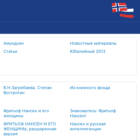
Амундсен
Новостные материалы
Статьи
Юбилейный 2013
В.Н.Загребаева. Степан
Из книжного фонда
Востротин
Фритьоф Нансен и его
Знакомьтесь: Фритьоф
женщины
Нансен!
ФРИТЬОФ НАНСЕН И ЕГО
Нансен и русская
ЖЕНЩИНЫ, расширенная
интеллигенция
версия