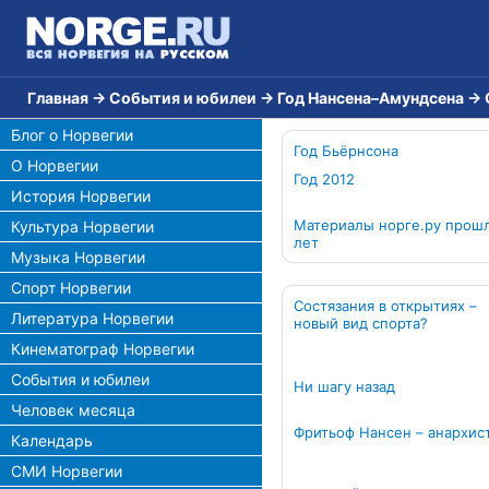
Главная
→
События и юбилеи
→
Год Нансена–Амундсена
→
Блог о Норвегии
Год Бьёрнсона
О Норвегии
Год 2012
История Норвегии
Материалы норге.ру прош
Культура Норвегии
лет
Музыка Норвегии
Спорт Норвегии
Состязания в открытиях –
Литература Норвегии
новый вид спорта?
Кинематограф Норвегии
События и юбилеи
Ни шагу назад
Человек месяца
Фритьоф Нансен – анархис
Календарь
СМИ Норвегии