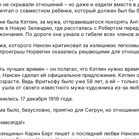
о не скрывали отношений – но даже и ездили вместе в 
ечтал о совместном ребенке, который должен был бы б
не была Кэтлин, за мужа, отправившегося покорять Анта
ле в Новую Зеландию, где рассталась с Робертом перед
кончания. По дороге она узнала о гибели всех членов 
жа, которого Нансен критиковал за излишнюю легкомы
о проигрыш Норвегии оказались решающими для отнош
 лучших времен – он полагал, что Кэтлин нужно время.
. Нансен сделал ей официальное предложение. Кэтлин о
зрасте. Ведь Фритьофу было уже 58 лет, а ей – только
 ушла от своего известного мужа-художника из-за люб
нились 17 декабря 1919 года.
а было, безусловно, приятно для Сигрун, но отношен
навсегда!»
 женщины» Карин Берг пишет о последней любви Нансен