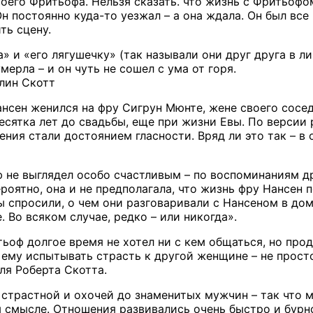
воего Фритьофа. Нельзя сказать. что жизнь с Фритьофо
 Он постоянно куда-то уезжал – а она ждала. Он был все
ть сцену.
а» и «его лягушечку» (так называли они друг друга в 
мерла – и он чуть не сошел с ума от горя.
лин Скотт
ансен женился на фру Сигрун Мюнте, жене своего сосе
есятка лет до свадьбы, еще при жизни Евы. По версии 
ения стали достоянием гласности. Вряд ли это так – в
 не выглядел особо счастливым – по воспоминаниям др
ероятно, она и не предполагала, что жизнь фру Нансен
 спросили, о чем они разговаривали с Нансеном в дома
. Во всяком случае, редко – или никогда».
ьоф долгое время не хотел ни с кем общаться, но про
ему испытывать страсть к другой женщине – не просто
ля Роберта Скотта.
страстной и охочей до знаменитых мужчин – так что м
 смысле. Отношения развивались очень быстро и бурно.