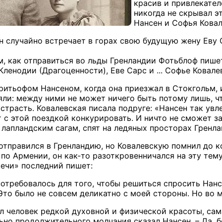
красив и привлекател
никогда не скрывал эт
Нансен и Софья Кова
н случайно встречает в горах свою будущую жену Еву С
ем, как отправиться во льды Гренландии Фотьблоф пи
ленодии (Драгоценности), Еве Сарс и ... Софье Ковале
ритьофом Нансеном, когда она приезжал в Стокгольм, 
няли: между ними не может ничего быть потому лишь, ч
трасть. Ковалевская писала подруге: «Нансен так увл
 с этой поездкой конкурировать. И ничто не сможет за
 лапландским сагам, спят на ледяных просторах Гренла
отправился в Гренландию, но Ковалевскую помнил до к
по Армении, он как-то разоткровенничался на эту тем
ечи» последний пишет:
отребовалось для того, чтобы решиться спросить Нанс
Это было не совсем деликатно с моей стороны. Но во м
был человек редкой духовной и физической красоты, са
ьно продолжительного молчания сказал Нансен. – Да, б