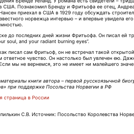
ения Бренде Уеланд. У романа есть свидетели – трид
 США. Познакомил Бренду и Фритьофа ее отец, Андреа
Нансен приехал в США в 1929 году обсуждать строител
звестного норвежца интервью – и впервые увидела его 
имностью.
ке до последних дней жизни Фритьофа. Он писал ей трог
your soul, and your radiant burning eyes”.
как писал сам Фритьоф, он не встречал такой открытой
м ответное чувство. Он настолько был увлечен ею. Даж
Если мы не вернемся, это не имеет ни малейшего значе
 материалы книги автора – первой русскоязычной био
ов» при поддержке Посольства Норвегии в РФ
я страница в России
илькин С.В. Источник: Посольство Королевства Норве