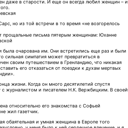
ен даже в старости. И еще он всегда любил женщин – и
ого.
левская
арс, но из той встречи в то время «не возгорелось
шет прощальные письма пятерым женщинам: Юханне
вской
и была очарована им. Они встретились еще раз и были
то сильная симпатия может превратиться в
ечен своим путешествием в Гренландию, что никакая
ставить его отказаться от поездки к духам мертвых
ндии».
онца жизни. Когда он много десятилетий спустя
у с журналистом и писателем Н.К. Вержбицким. В своей
ена относительно его знакомства с Софьей
не жил газетчик.
мая обаятельная и умная женщина в Европе того
езусловно, у меня было к ней сердечное влечение, и я