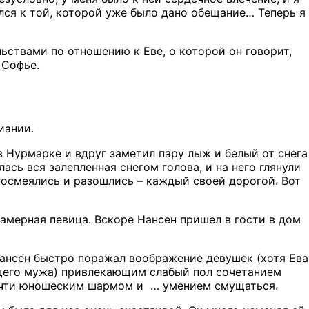
улся к той, которой уже было дано обещание… Теперь я
ьствами по отношению к Еве, о которой он говорит,
 Софье.
иании.
в Нурмарке и вдруг заметил пару лыж и белый от снега
ась вся залепленная снегом голова, и на него глянули
 посмеялись и разошлись – каждый своей дорогой. Вот
 камерная певица. Вскоре Нансен пришел в гости в дом
Нансен быстро поражал воображение девушек (хотя Ева
ущего мужа) привлекающим слабый пол сочетанием
 почти юношеским шармом и … умением смущаться.