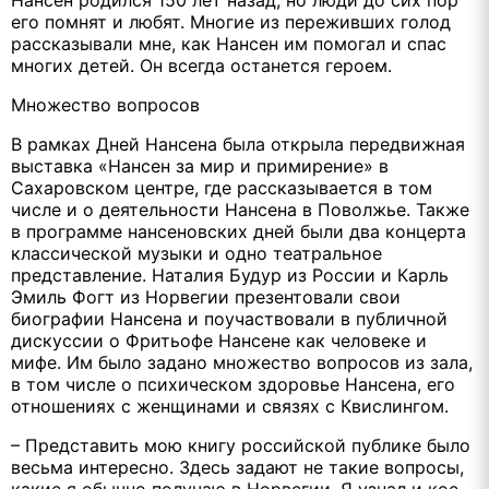
Нансен родился 150 лет назад, но люди до сих пор
его помнят и любят. Многие из переживших голод
рассказывали мне, как Нансен им помогал и спас
многих детей. Он всегда останется героем.
Множество вопросов
В рамках Дней Нансена была открыла передвижная
выставка «Нансен за мир и примирение» в
Сахаровском центре, где рассказывается в том
числе и о деятельности Нансена в Поволжье. Также
в программе нансеновских дней были два концерта
классической музыки и одно театральное
представление. Наталия Будур из России и Карль
Эмиль Фогт из Норвегии презентовали свои
биографии Нансена и поучаствовали в публичной
дискуссии о Фритьофе Нансене как человеке и
мифе. Им было задано множество вопросов из зала,
в том числе о психическом здоровье Нансена, его
отношениях с женщинами и связях с Квислингом.
– Представить мою книгу российской публике было
весьма интересно. Здесь задают не такие вопросы,