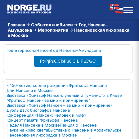
Главная
→
События и юбилеи
→
Год Нансена–
Амундсена
→
Мероприятия
→
Нансеновская лихорадка
в Москве
Год Бьёрнсона
Нансен
Год Нансена–Амундсена
РЎРјРѕС‚СЂРµС‚СЊ РµС‰С‘
к 150-летию со дня рождения Фритьофа Нансена
Дни Нансена в Москве
Выставка «Фритьоф Нансен: ученый и гуманист» в Киеве
"Фритьоф Нансен- за мир и примирение"
Выставка «Фритьоф Нансен – за мир и примирение»
Дуэль двух биографов Нансена
Конференция «Нансен: человек и миф»
Концерт памяти Фритьофа Нансена
Неделя Нансена в Москве
Лекция о Нансене
Наука на краю света
Выставка о Нансене в Архангельске
Нансеновская лихорадка в Москве