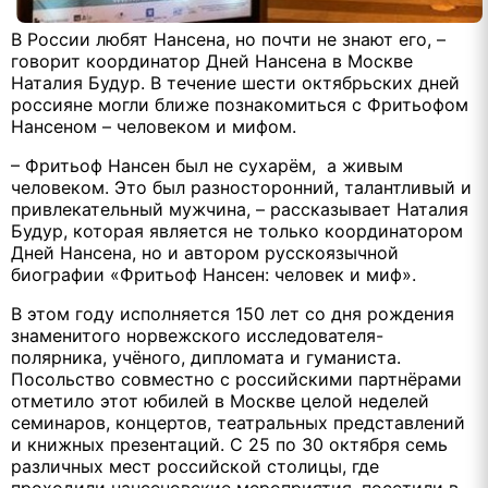
В России любят Нансена, но почти не знают его, –
говорит координатор Дней Нансена в Москве
Наталия Будур. В течение шести октябрьских дней
россияне могли ближе познакомиться с Фритьофом
Нансеном – человеком и мифом.
– Фритьоф Нансен был не сухарём, а живым
человеком. Это был разносторонний, талантливый и
привлекательный мужчина, – рассказывает Наталия
Будур, которая является не только координатором
Дней Нансена, но и автором русскоязычной
биографии «Фритьоф Нансен: человек и миф».
В этом году исполняется 150 лет со дня рождения
знаменитого норвежского исследователя-
полярника, учёного, дипломата и гуманиста.
Посольство совместно с российскими партнёрами
отметило этот юбилей в Москве целой неделей
семинаров, концертов, театральных представлений
и книжных презентаций. С 25 по 30 октября семь
различных мест российской столицы, где