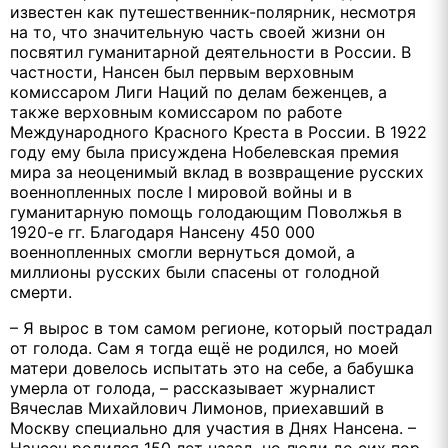
известен как путешественник-полярник, несмотря
на то, что значительную часть своей жизни он
посвятил гуманитарной деятельности в России. В
частности, Нансен был первым верховным
комиссаром Лиги Наций по делам беженцев, а
также верховным комиссаром по работе
Международного Красного Креста в России. В 1922
году ему была присуждена Нобелевская премия
мира за неоценимый вклад в возвращение русских
военнопленных после I мировой войны и в
гуманитарную помощь голодающим Поволжья в
1920-е гг. Благодаря Нансену 450 000
военнопленных смогли вернуться домой, а
миллионы русских были спасены от голодной
смерти.
– Я вырос в том самом регионе, который пострадал
от голода. Сам я тогда ещё не родился, но моей
матери довелось испытать это на себе, а бабушка
умерла от голода, – рассказывает журналист
Вячеслав Михайлович Лимонов, приехавший в
Москву специально для участия в Днях Нансена. –