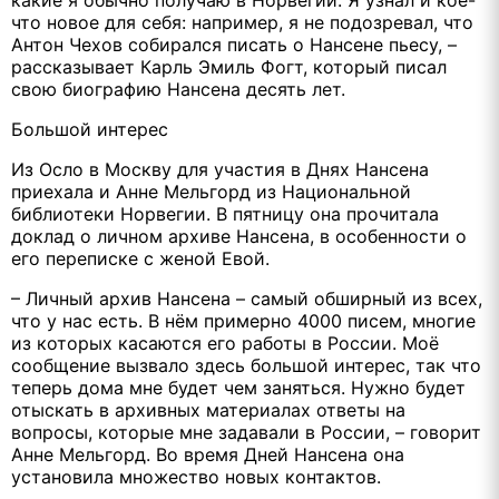
какие я обычно получаю в Норвегии. Я узнал и кое-
что новое для себя: например, я не подозревал, что
Антон Чехов собирался писать о Нансене пьесу, –
рассказывает Карль Эмиль Фогт, который писал
свою биографию Нансена десять лет.
Большой интерес
Из Осло в Москву для участия в Днях Нансена
приехала и Анне Мельгорд из Национальной
библиотеки Норвегии. В пятницу она прочитала
доклад о личном архиве Нансена, в особенности о
его переписке с женой Евой.
– Личный архив Нансена – самый обширный из всех,
что у нас есть. В нём примерно 4000 писем, многие
из которых касаются его работы в России. Моё
сообщение вызвало здесь большой интерес, так что
теперь дома мне будет чем заняться. Нужно будет
отыскать в архивных материалах ответы на
вопросы, которые мне задавали в России, – говорит
Анне Мельгорд. Во время Дней Нансена она
установила множество новых контактов.