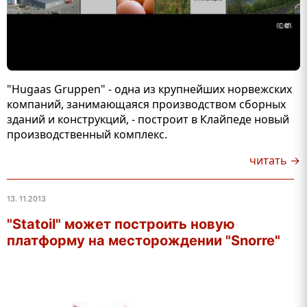
"Hugaas Gruppen" - одна из крупнейших норвежских
компаний, занимающаяся производством сборных
зданий и конструкций, - построит в Клайпеде новый
производственный комплекс.
читать →
13. 11.2013
"Statoil" может построить новую
платформу на месторождении "Snorre"