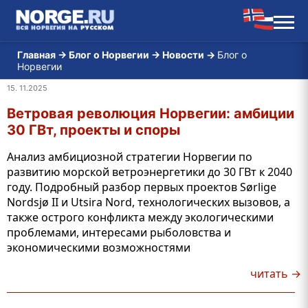
Главная
→
Блог о Норвегии
→
Новости
→
Блог о
Норвегии
15. 11.2025
Ветровая революция Норвегии: амбиции
30 ГВт, проекты и споры
Анализ амбициозной стратегии Норвегии по
развитию морской ветроэнергетики до 30 ГВт к 2040
году. Подробный разбор первых проектов Sørlige
Nordsjø II и Utsira Nord, технологических вызовов, а
также острого конфликта между экологическими
проблемами, интересами рыболовства и
экономическими возможностями
читать →