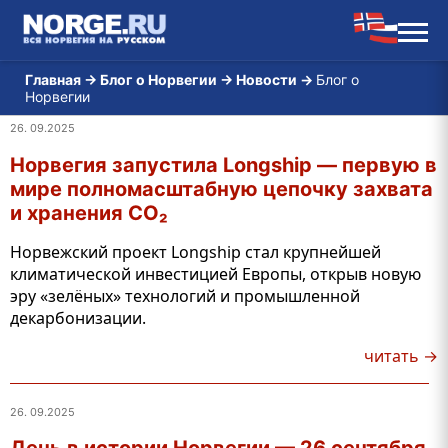
Главная
→
Блог о Норвегии
→
Новости
→
Блог о
Норвегии
26. 09.2025
Норвегия запустила Longship — первую в
мире полномасштабную цепочку захвата
и хранения CO₂
Норвежский проект Longship стал крупнейшей
климатической инвестицией Европы, открыв новую
эру «зелёных» технологий и промышленной
декарбонизации.
читать →
26. 09.2025