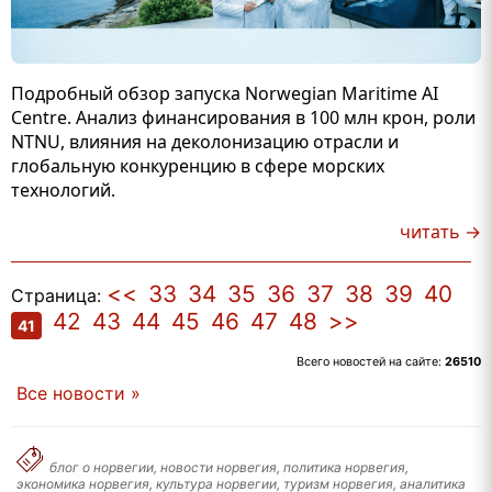
Подробный обзор запуска Norwegian Maritime AI
Centre. Анализ финансирования в 100 млн крон, роли
NTNU, влияния на деколонизацию отрасли и
глобальную конкуренцию в сфере морских
технологий.
читать →
<<
33
34
35
36
37
38
39
40
Страница:
42
43
44
45
46
47
48
>>
41
Всего новостей на сайте:
26510
Все новости »
блог о норвегии, новости норвегия, политика норвегия,
экономика норвегия, культура норвегии, туризм норвегия, аналитика