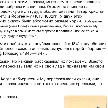
лько лет этим сказкам, мы знаем в течение, какого
ли собраны и записаны. Огромное влияние на
орвежскую культуру, в общем, оказали
Петер Кристен
гг.) и Йорген Му (1813-1882гг.)
У двух этих
ких сказок были абсолютно разные корни.
Асбьёрнсен
иании (ныне
Осло
) в семье ремесленника, Йорген Энгебретсен Му
муне
Хуле
в семье местного фермера и политика Энгебре Ульсена
году, будучи студентами.
ом их работы стал опубликованный в
1841 году
сборник
Асбьёрнсен самостоятельно выпустил второй сборник —
g folkesagn
, 1845—1847).
казки. Но каждый рассказывал их по-своему. Вместо
Му пересказывали их на свой лад и придавали им свой
 Когда Асбьернсен и Му пересказывали сказки, они
 сказок являются не только очень интересными, но
 сказках: