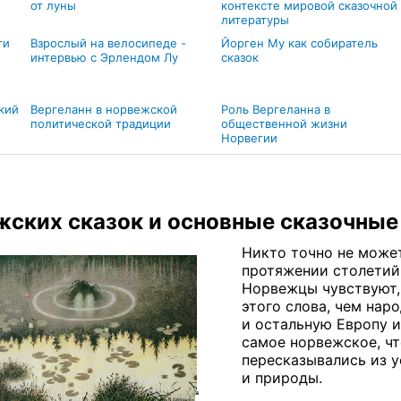
от луны
контексте мировой сказочной
литературы
ти
Взрослый на велосипеде -
Йорген Му как собиратель
интервью с Эрлендом Лу
сказок
кий
Вергеланн в норвежской
Роль Вергеланна в
политической традиции
общественной жизни
Норвегии
жских сказок и основные сказочны
Никто точно не может
протяжении столетий 
Норвежцы чувствуют, 
этого слова, чем нар
и остальную Европу и
самое норвежское, чт
пересказывались из у
и природы.