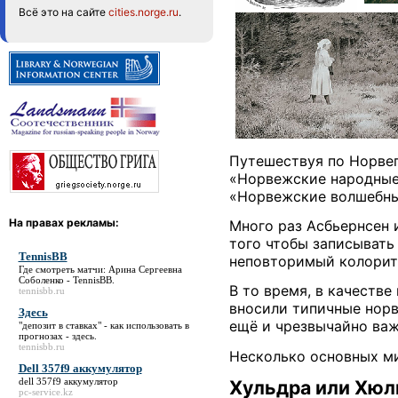
Всё это на сайте
cities.norge.ru
.
Путешествуя по Норвег
«Норвежские народные 
«Норвежские волшебные
На правах рекламы:
Много раз Асбьернсен 
того чтобы записывать 
TennisBB
неповторимый колорит
Где смотреть матчи: Арина Сергеевна
Соболенко -
TennisBB
.
В то время, в качестве
tennisbb.ru
вносили типичные норв
Здесь
ещё и чрезвычайно ва
"депозит в ставках" - как использовать в
прогнозах -
здесь
.
tennisbb.ru
Несколько основных ми
Dell 357f9 аккумулятор
dell 357f9 аккумулятор
Хульдра или Хюл
pc-service.kz