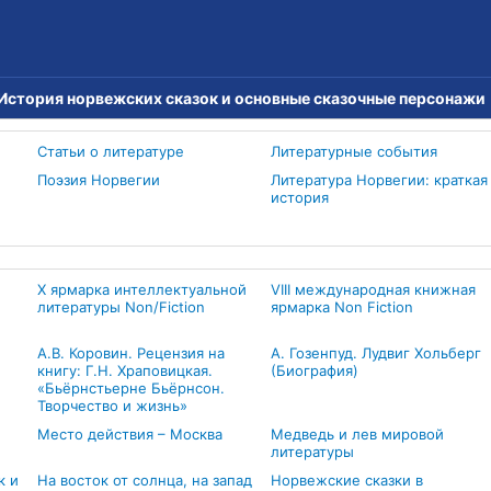
История норвежских сказок и основные сказочные персонажи
Статьи о литературе
Литературные события
Поэзия Норвегии
Литература Норвегии: краткая
история
X ярмарка интеллектуальной
VIII международная книжная
литературы Non/Fiction
ярмарка Non Fiction
А.В. Коровин. Рецензия на
А. Гозенпуд. Лудвиг Хольберг
книгу: Г.Н. Храповицкая.
(Биография)
«Бьёрнстьерне Бьёрнсон.
Творчество и жизнь»
Место действия – Москва
Медведь и лев мировой
литературы
к и
На восток от солнца, на запад
Норвежские сказки в