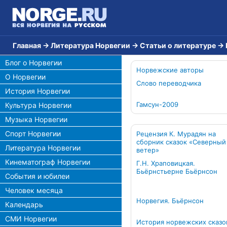
Главная
→
Литература Норвегии
→
Статьи о литературе
→
Блог о Норвегии
Норвежские авторы
О Норвегии
Слово переводчика
История Норвегии
Гамсун-2009
Культура Норвегии
Музыка Норвегии
Спорт Норвегии
Рецензия К. Мурадян на
сборник сказок «Северный
Литература Норвегии
ветер»
Кинематограф Норвегии
Г.Н. Храповицкая.
Бьёрнстьерне Бьёрнсон
События и юбилеи
Человек месяца
Норвегия. Бьёрнсон
Календарь
СМИ Норвегии
История норвежских сказо