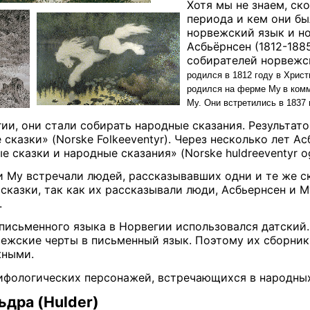
Хотя мы не знаем, ско
периода и кем они бы
норвежский язык и н
Асбьёрнсен (1812-1885
собирателей норвежс
родился в
1812 году
в Христ
родился на
ферме Му
в ком
Му.
Они встретились в 1837 
ии, они стали собирать народные сказания. Результат
сказки» (
Norske Folkeeventyr
). Через несколько лет 
 сказки и народные сказания» (
Norske huldreeventyr o
и Му встречали людей, рассказывавших одни и те же с
сказки, так как их рассказывали люди, Асбьернсен и 
.
 письменного языка в Норвегии использовался датский.
ежские черты в письменный язык. Поэтому их сборники
жными.
фологических персонажей, встречающихся в народных
ьдра (
Hulder)