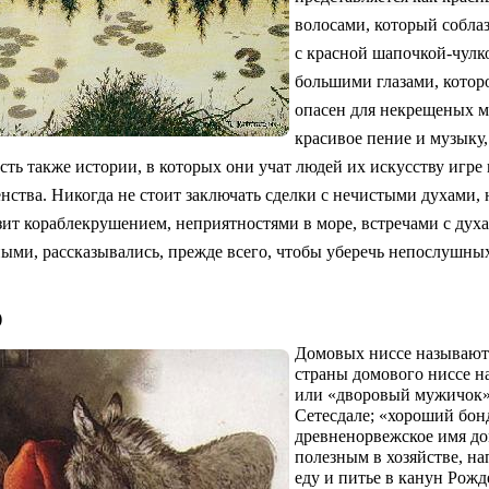
волосами, который
собла
с
красной шапочкой
-
чулк
большими глазами, котор
опасен для некрещеных 
красивое пение и музыку
Есть также истории, в которых они учат людей их искусству игре
ства. Никогда не стоит заключать сделки с нечистыми духами, н
ит кораблекрушением, неприятностями в море, встречами с дух
ными, рассказывались, прежде всего, чтобы уберечь непослушных
)
Домовых ниссе называют 
страны домового ниссе на
или «дворовый мужичок»
Сетесдале
; «хороший бон
древненорвежское имя дом
полезным в хозяйстве, н
еду и питье в канун Рожд