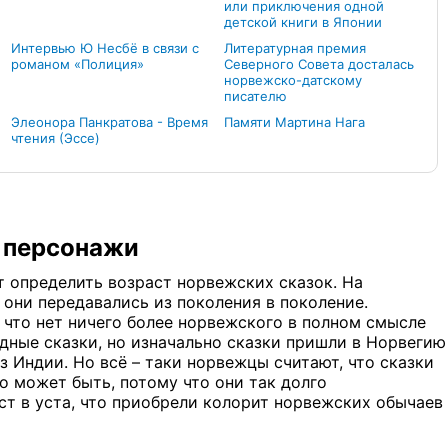
или приключения одной
детской книги в Японии
Интервью Ю Несбё в связи с
Литературная премия
романом «Полиция»
Северного Совета досталась
норвежско-датскому
писателю
Элеонора Панкратова - Время
Памяти Мартина Нага
чтения (Эссе)
е персонажи
 определить возраст норвежских сказок. На
они передавались из поколения в поколение.
что нет ничего более норвежского в полном смысле
одные сказки, но изначально сказки пришли в Норвегию
з Индии. Но всё – таки норвежцы считают, что сказки
о может быть, потому что они так долго
ст в уста, что приобрели колорит норвежских обычаев