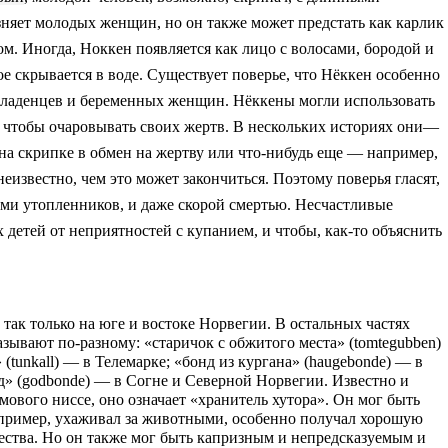
зняет
молодых женщин
, но он
также может предстать как
карлик
ом
.
Иногда, Ноккен появляется как
лицо с
волосами,
бородой и
ое
скрывается в
воде.
Существует поверье, что Нёккен особенно
младенцев и беременных женщин. Нёккены могли использовать
, чтобы очаровывать своих жертв. В нескольких историях они—
 на скрипке в обмен на жертву или что-нибудь еще — например,
еизвестно, чем это может закончиться. Поэтому поверья гласят,
ами утопленников, и даже скорой смертью. Несчастливые
 детей от неприятностей с купанием, и чтобы, как-то объяснить
так только на юге и востоке Норвегии. В остальных частях
зывают по-разному: «старичок с обжитого места» (
tomtegubben
)
 (
tunkall
) — в Телемарке; «бонд из кургана» (
haugebonde
) — в
д» (
godbonde
) — в Согне и Северной Норвегии. Известно и
ового ниссе, оно означает «хранитель хутора».
Он мог быть
апример, ухаживал за животными, особенно получал хорошую
ества.
Но он также мог быть капризным и непредсказуемым и