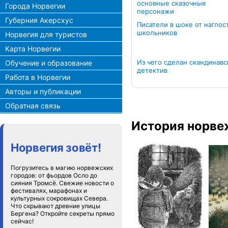
основные сказочные
Города Норвегии
персонажи
Губерния Акерсхус
Писатели в шоке от наглос
школьников
Норвегия для туристов
Карта Норвегии
Из чего сделан скандинавс
Обучение и образование
детектив
Работа в Норвегии
Авторы и публикации
Обратная связь
История норве
Норвегия зовёт!
Погрузитесь в магию норвежских
городов: от фьордов Осло до
сияния Тромсё. Свежие новости о
фестивалях, марафонах и
культурных сокровищах Севера.
Что скрывают древние улицы
Бергена? Откройте секреты прямо
сейчас!