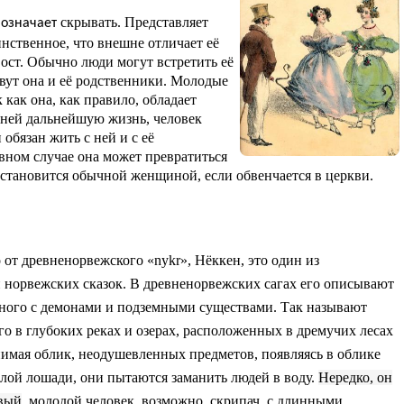
скрывать. Представляет
о означает
ственное, что внешне отличает её
ост. Обычно люди могут встретить её
ивут она и её родственники. Молодые
 как она, как правило, обладает
 ней дальнейшую жизнь, человек
 обязан жить с ней и с её
ивном случае она может превратиться
 становится обычной женщиной, если обвенчается в церкви.
от древненорвежского «nykr», Нёккен, это один из
норвежских сказок. В древненорвежских сагах его описывают
анного с демонами и подземными существами. Так называют
о в глубоких реках и озерах, расположенных в дремучих лесах
нимая облик, неодушевленных предметов, появляясь в облике
елой лошади, они пытаются заманить людей в воду.
Нередко,
он
ивый
, молодой человек,
возможно,
скрипач
, с длинными