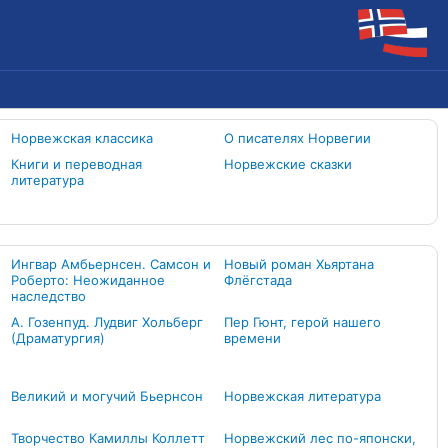
Норвежская классика
О писателях Норвегии
Книги и переводная
Норвежские сказки
литература
Ингвар Амбьернсен. Самсон и
Новый роман Хьяртана
Роберто: Неожиданное
Флёгстада
наследство
А. Гозенпуд. Лудвиг Хольберг
Пер Гюнт, герой нашего
(Драматургия)
времени
Великий и могучий Бьернсон
Норвежская литература
Творчество Камиллы Коллетт
Норвежский лес по-японски,