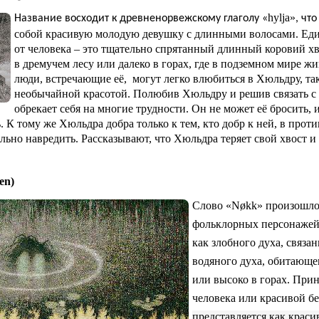
hylja»
Название восходит к древненорвежскому глаголу
«
, чт
собой красивую молодую девушку с длинными волосами. Един
от человека – это тщательно спрятанный длинный коровий хв
в дремучем лесу или далеко в горах, где в подземном мире ж
люди, встречающие её,
могут легко влюбиться в Хюльдру, так
необычайной красотой. Полюбив Хюльдру и решив связать с
обрекает себя на многие трудности. Он не может её бросить, и
 К тому же Хюльдра добра только к тем, кто добр к ней, в прот
ьно навредить. Рассказывают, что Хюльдра теряет свой хвост и
en)
Слово «Nøkk» произошло 
фольклорных персонажей 
как злобного духа, связ
водяного духа, обитающег
или высоко в горах. При
человека или красивой б
представляется как крас