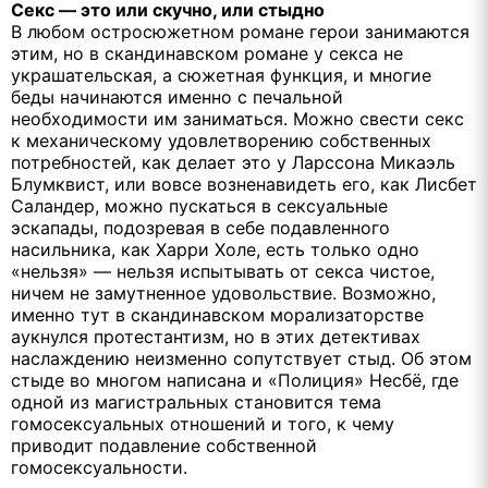
Секс — это или скучно, или стыдно
В любом остросюжетном романе герои занимаются
этим, но в скандинавском романе у секса не
украшательская, а сюжетная функция, и многие
беды начинаются именно с печальной
необходимости им заниматься. Можно свести секс
к механическому удовлетворению собственных
потребностей, как делает это у Ларссона Микаэль
Блумквист, или вовсе возненавидеть его, как Лисбет
Саландер, можно пускаться в сексуальные
эскапады, подозревая в себе подавленного
насильника, как Харри Холе, есть только одно
«нельзя» — нельзя испытывать от секса чистое,
ничем не замутненное удовольствие. Возможно,
именно тут в скандинавском морализаторстве
аукнулся протестантизм, но в этих детективах
наслаждению неизменно сопутствует стыд. Об этом
стыде во многом написана и «Полиция» Несбё, где
одной из магистральных становится тема
гомосексуальных отношений и того, к чему
приводит подавление собственной
гомосексуальности.