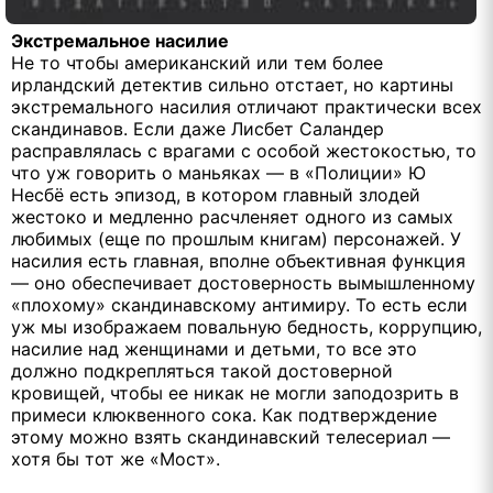
Экстремальное насилие
Не то чтобы американский или тем более
ирландский детектив сильно отстает, но картины
экстремального насилия отличают практически всех
скандинавов. Если даже Лисбет Саландер
расправлялась с врагами с особой жестокостью, то
что уж говорить о маньяках — в «Полиции» Ю
Несбё есть эпизод, в котором главный злодей
жестоко и медленно расчленяет одного из самых
любимых (еще по прошлым книгам) персонажей. У
насилия есть главная, вполне объективная функция
— оно обеспечивает достоверность вымышленному
«плохому» скандинавскому антимиру. То есть если
уж мы изображаем повальную бедность, коррупцию,
насилие над женщинами и детьми, то все это
должно подкрепляться такой достоверной
кровищей, чтобы ее никак не могли заподозрить в
примеси клюквенного сока. Как подтверждение
этому можно взять скандинавский телесериал —
хотя бы тот же «Мост».