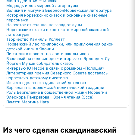
Место действия – Москва
Медведь и лев мировой литературы
Великий и могучий Бьернсон
Норвежская литература
История норвежских сказок и основные сказочные
персонажи
На восток от солнца, на запад от луны
Норвежские сказки в контексте мировой сказочной
литературы
Творчество Камиллы Коллетт
Норвежский лес по-японски, или приключения одной
детской книги в Японии
Писатели в шоке от наглости школьников
Взрослый на велосипеде - интервью с Эрлендом Лу
Йорген Му как собиратель сказок
Интервью Ю Несбё в связи с романом «Полиция»
Литературная премия Северного Совета досталась
норвежско-датскому писателю
Из чего сделан скандинавский детектив
Вергеланн в норвежской политической традиции
Роль Вергеланна в общественной жизни Норвегии
Элеонора Панкратова - Время чтения (Эссе)
Памяти Мартина Нага
Из чего сделан скандинавский