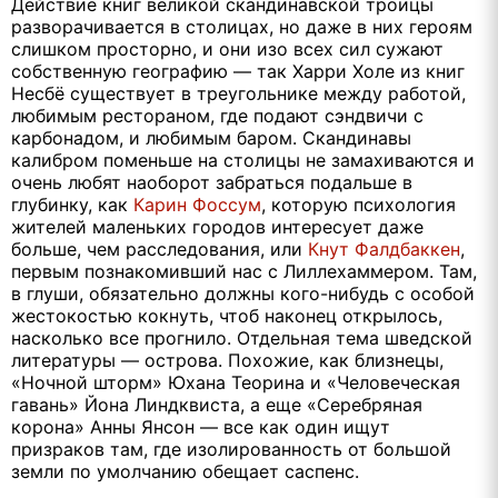
Действие книг великой скандинавской троицы
разворачивается в столицах, но даже в них героям
слишком просторно, и они изо всех сил сужают
собственную географию — так Харри Холе из книг
Несбё существует в треугольнике между работой,
любимым рестораном, где подают сэндвичи с
карбонадом, и любимым баром. Скандинавы
калибром поменьше на столицы не замахиваются и
очень любят наоборот забраться подальше в
глубинку, как
Карин Фоссум
, которую психология
жителей маленьких городов интересует даже
больше, чем расследования, или
Кнут Фалдбаккен
,
первым познакомивший нас с Лиллехаммером. Там,
в глуши, обязательно должны кого-нибудь c особой
жестокостью кокнуть, чтоб наконец открылось,
насколько все прогнило. Отдельная тема шведской
литературы — острова. Похожие, как близнецы,
«Ночной шторм» Юхана Теорина и «Человеческая
гавань» Йона Линдквиста, а еще «Серебряная
корона» Анны Янсон — все как один ищут
призраков там, где изолированность от большой
земли по умолчанию обещает саспенс.