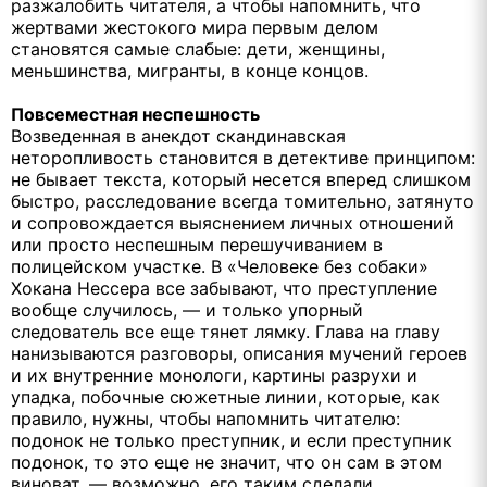
разжалобить читателя, а чтобы напомнить, что
жертвами жестокого мира первым делом
становятся самые слабые: дети, женщины,
меньшинства, мигранты, в конце концов.
Повсеместная неспешность
Возведенная в анекдот скандинавская
неторопливость становится в детективе принципом:
не бывает текста, который несется вперед слишком
быстро, расследование всегда томительно, затянуто
и сопровождается выяснением личных отношений
или просто неспешным перешучиванием в
полицейском участке. В «Человеке без собаки»
Хокана Нессера все забывают, что преступление
вообще случилось, — и только упорный
следователь все еще тянет лямку. Глава на главу
нанизываются разговоры, описания мучений героев
и их внутренние монологи, картины разрухи и
упадка, побочные сюжетные линии, которые, как
правило, нужны, чтобы напомнить читателю:
подонок не только преступник, и если преступник
подонок, то это еще не значит, что он сам в этом
виноват, — возможно, его таким сделали.