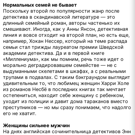
Нормальных семей не бывает
Поскольку второй по популярности жанр после
детектива в скандинавской литературе — это
длинный семейный роман, авторы частенько их
смешивают. Иногда, как у Анны Янсон, детективная
линия и вовсе отходит на второй план, но есть еще,
например, Хокан Нессер, который на теме распада
семьи стал трижды лауреатом премии Шведской
академии детектива. Да и в первой книге
«Миллениума», как мы помним, речь тоже идет о
морально деградировавшем семействе — не с
выдуманными скелетами в шкафах, а с реальными
трупами в подвалах. С таким бэкграундом выглядит
удивительным то, что любимец женщин Харри Холе
из романов Несбё в последних книгах так мечтает
остепениться, находит себе женщину с ребенком,
уходит из полиции и давит дома тараканов вместо
преступников — но мы сразу понимаем, что надолго
его не хватит.
Женщины сильнее мужчин
На днях английская сочинительница детективов Энн