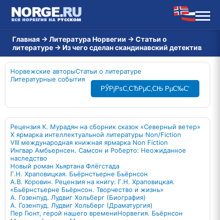
Главная
→
Литература Норвегии
→
Статьи о
литературе
→
Из чего сделан скандинавский детектив
Норвежские авторы
Статьи о литературе
Литературные события
РЎРјРѕС‚СЂРµС‚СЊ РµС‰С‘
Рецензия К. Мурадян на сборник сказок «Северный ветер»
X ярмарка интеллектуальной литературы Non/Fiction
VIII международная книжная ярмарка Non Fiction
Ингвар Амбьернсен. Самсон и Роберто: Неожиданное
наследство
Новый роман Хьяртана Флёгстада
Г.Н. Храповицкая. Бьёрнстьерне Бьёрнсон
А.В. Коровин. Рецензия на книгу: Г.Н. Храповицкая.
«Бьёрнстьерне Бьёрнсон. Творчество и жизнь»
А. Гозенпуд. Лудвиг Хольберг (Биография)
А. Гозенпуд. Лудвиг Хольберг (Драматургия)
Пер Гюнт, герой нашего времени
Норвегия. Бьёрнсон