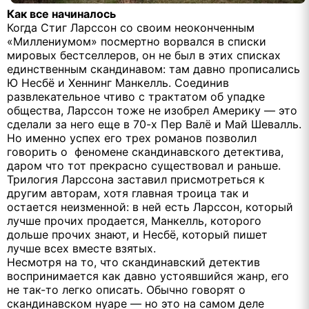
Как все начиналось
Когда Стиг Ларссон со своим неоконченным
«Миллениумом» посмертно ворвался в списки
мировых бестселлеров, он не был в этих списках
единственным скандинавом: там давно прописались
Ю Несбё и Хеннинг Манкелль. Соединив
развлекательное чтиво с трактатом об упадке
общества, Ларссон тоже не изобрел Америку — это
сделали за него еще в 70-х Пер Валё и Май Шевалль.
Но именно успех его трех романов позволил
говорить о феномене скандинавского детектива,
даром что тот прекрасно существовал и раньше.
Трилогия Ларссона заставил присмотреться к
другим авторам, хотя главная троица так и
остается неизменной: в ней есть Ларссон, который
лучше прочих продается, Манкелль, которого
дольше прочих знают, и Несбё, который пишет
лучше всех вместе взятых.
Несмотря на то, что скандинавский детектив
воспринимается как давно устоявшийся жанр, его
не так-то легко описать. Обычно говорят о
скандинавском нуаре — но это на самом деле