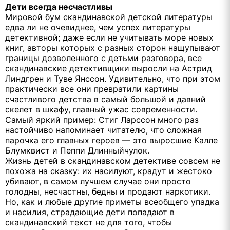
Дети всегда несчастливы
Мировой бум скандинавской детской литературы
едва ли не очевиднее, чем успех литературы
детективной; даже если не учитывать море новых
книг, авторы которых с разных сторон нащупывают
границы дозволенного с детьми разговора, все
скандинавские детективщики выросли на Астрид
Линдгрен и Туве Янссон. Удивительно, что при этом
практически все они превратили картины
счастливого детства в самый большой и давний
скелет в шкафу, главный ужас современности.
Самый яркий пример: Стиг Ларссон много раз
настойчиво напоминает читателю, что сложная
парочка его главных героев — это выросшие Калле
Блумквист и Пеппи Длинныйчулок.
Жизнь детей в скандинавском детективе совсем не
похожа на сказку: их насилуют, крадут и жестоко
убивают, в самом лучшем случае они просто
голодны, несчастны, бедны и продают наркотики.
Но, как и любые другие приметы всеобщего упадка
и насилия, страдающие дети попадают в
скандинавский текст не для того, чтобы