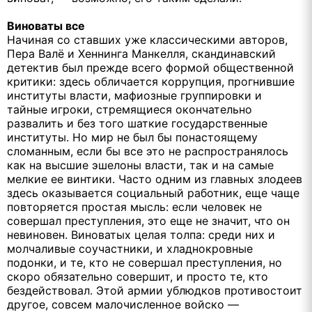
Виноваты все
Начиная со ставших уже классическими авторов,
Пера Валё и Хеннинга Манкелля, скандинавский
детектив был прежде всего формой общественной
критики: здесь обличается коррупция, прогнившие
институты власти, мафиозные группировки и
тайные игроки, стремящиеся окончательно
развалить и без того шаткие государственные
институты. Но мир не был бы понастоящему
сломанным, если бы все это не распространялось
как на высшие эшелоны власти, так и на самые
мелкие ее винтики. Часто одним из главных злодеев
здесь оказывается социальный работник, еще чаще
повторяется простая мысль: если человек не
совершал преступления, это еще не значит, что он
невиновен. Виноватых целая толпа: среди них и
молчаливые соучастники, и хладнокровные
подонки, и те, кто не совершал преступления, но
скоро обязательно совершит, и просто те, кто
бездействовал. Этой армии ублюдков противостоит
другое, совсем малочисленное войско —