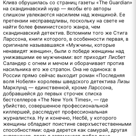
Кливз обрушилась со страниц газеты «The Guardian»
на скандинавский нуар — якобы его авторы
слишком увлекаются насилием над женщиной. Ее
претензии несправедливы, поскольку на свете не
найти более феминистского жанра, чем
скандинавский детектив. Вспомним того же Стига
Ларссона, книги которого, в особенности первая, в
оригинале называвшаяся «Мужчины, которые
ненавидят женщин», были о победе женщины над
унижавшими ее мужчинами: вот приходит Лисбет
Саландер с огнем и мечом и оборачивает против
насильника его же страпон. Она не одинока: в
России прямо сейчас выходит роман «Последняя
воля Нобеля» королевы шведского детектива Лизы
Марклунд — единственной, кроме Ларссона,
добравшейся до первых строчек списка
бестселлеров «The New York Times», — где
убийство, совершенное профессиональной
киллершей, расследует профессиональная
журналистка. Ну и конечно, Несбё, у которого
женщины обладают поистине сверхъестественными
способностями: одна дерется как самурай, другая