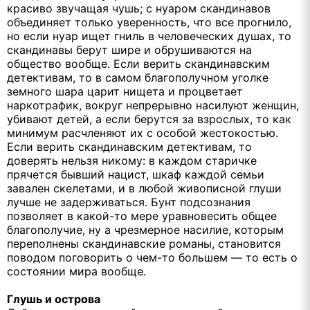
красиво звучащая чушь; с нуаром скандинавов
объединяет только уверенность, что все прогнило,
но если нуар ищет гниль в человеческих душах, то
скандинавы берут шире и обрушиваются на
общество вообще. Если верить скандинавским
детективам, то в самом благополучном уголке
земного шара царит нищета и процветает
наркотрафик, вокруг непрерывно насилуют женщин,
убивают детей, а если берутся за взрослых, то как
минимум расчленяют их с особой жестокостью.
Если верить скандинавским детективам, то
доверять нельзя никому: в каждом старичке
прячется бывший нацист, шкаф каждой семьи
завален скелетами, и в любой живописной глуши
лучше не задерживаться. Бунт подсознания
позволяет в какой-то мере уравновесить общее
благополучие, ну а чрезмерное насилие, которым
переполнены скандинавские романы, становится
поводом поговорить о чем-то большем — то есть о
состоянии мира вообще.
Глушь и острова