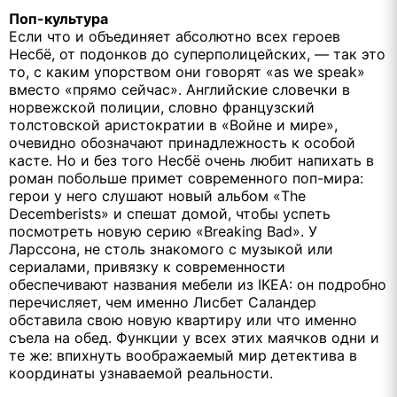
Поп-культура
Если что и объединяет абсолютно всех героев
Несбё, от подонков до суперполицейских, — так это
то, с каким упорством они говорят «as we speak»
вместо «прямо сейчас». Английские словечки в
норвежской полиции, словно французский
толстовской аристократии в «Войне и мире»,
очевидно обозначают принадлежность к особой
касте. Но и без того Несбё очень любит напихать в
роман побольше примет современного поп-мира:
герои у него слушают новый альбом «The
Decemberists» и спешат домой, чтобы успеть
посмотреть новую серию «Breaking Bad». У
Ларссона, не столь знакомого с музыкой или
сериалами, привязку к современности
обеспечивают названия мебели из IKEA: он подробно
перечисляет, чем именно Лисбет Саландер
обставила свою новую квартиру или что именно
съела на обед. Функции у всех этих маячков одни и
те же: впихнуть воображаемый мир детектива в
координаты узнаваемой реальности.