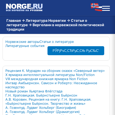
Главная
→
Литература Норвегии
→
Статьи о
литературе
→
Вергеланн в норвежской политической
традиции
Норвежские авторы
Статьи о литературе
Литературные события
РЎРјРѕС‚СЂРµС‚СЊ РµС‰С‘
Рецензия К. Мурадян на сборник сказок «Северный ветер»
X ярмарка интеллектуальной литературы Non/Fiction
VIII международная книжная ярмарка Non Fiction
Ингвар Амбьернсен. Самсон и Роберто: Неожиданное
наследство
Новый роман Хьяртана Флёгстада
Г.Н. Храповицкая. Бьёрнстьерне Бьёрнсон
А.В. Коровин. Рецензия на книгу: Г.Н. Храповицкая.
«Бьёрнстьерне Бьёрнсон. Творчество и жизнь»
А. Гозенпуд. Лудвиг Хольберг (Биография)
А. Гозенпуд. Лудвиг Хольберг (Драматургия)