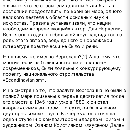
значило, что ее строители должны были быть в
состоянии предоставить, по крайней мере, одного
великого деятеля в области основных наук и
искусства. Правила устанавливали, что нации
необходим «определяющий» автор. Для Норвегии,
Вергеланн входил в небольшой круг кандидатов на
роль этого автора, ведь до него о норвежской
литературе практически не было и речи.
Но почему же именно Вергеланн?[2] А потому, что
многие, если не большинство из его коллег-
современников, были лояльны к конкурирующему
проекту национального строительства
«Scandinavianism».
И не смотря на то, что заслуги Вергеланна не были в
полной мере признаны в первые десятилетия после
его смерти в 1845 году, уже в 1880-х он стал
«норвежским» автором. По сути, он был членом
двух престижных групп. Во-первых, он стоял на
одной ступени с композитором Эдвардом Григом и
художником Юханом Кристианом Клаусеном Далем