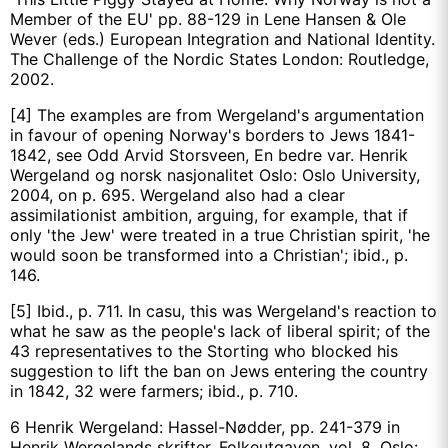
Member of the EU' pp. 88-129 in Lene Hansen & Ole
Wever (eds.) European Integration and National Identity.
The Challenge of the Nordic States London: Routledge,
2002.
[4] The examples are from Wergeland's argumentation
in favour of opening Nor­way's borders to Jews 1841-
1842, see Odd Arvid Storsveen, En bedre var. Henrik
Wergeland og norsk nasjonalitet Oslo: Oslo University,
2004, on p. 695. Wergeland also had a clear
assimilationist ambition, arguing, for example, that if
only 'the Jew' were treated in a true Christian spirit, 'he
would soon be transformed into a Christian'; ibid., p.
146.
[5] Ibid., p. 711. In casu, this was Wergeland's reaction to
what he saw as the people's lack of liberal spirit; of the
43 representatives to the Storting who blocked his
suggestion to lift the ban on Jews entering the country
in 1842, 32 were farmers; ibid., p. 710.
6 Henrik Wergeland: Hassel-Nødder, pp. 241-379 in
Henrik Wergelands skrifter. Folkeutgaven, vol. 8. Oslo: