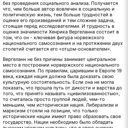
без проведения социального анализа. Получается
что, чем больше автор вовлечен в социальную и
политическую жизнь, тем больше трудностей в
оценке его произведений и тем сложнее задача,
стоящая перед исследователями. И трудность в
оценке значимости Хенрика Вергеланна состоит в
том, что он - ключевая фигура норвежского
национального самосознания и на протяжении двух
столетий считается его «отцом-основателем».
Вергеланн не без причины занимает центральное
место в построении норвержского национального
самосознания. По правилам, царившим в Европе 19
века, каждая нация должна была доказать свою
культурную состоятельность. Если она не могла
показать, что прошла путь от дикости и варства до
того, что принято называть «цивилизованностью»,
то считалась просто группой людей, чем-то
меньшим, чем историческая нация. Либерализм и
марксизм стояли на позиции, что только
исторические нации имеют право образовать свое
государство. Нации необходимо было обладать
высоким уровнем культуры, что в свою очередь