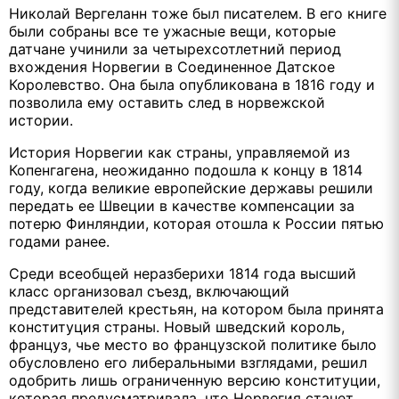
Николай Вергеланн тоже был писателем. В его книге
были собраны все те ужасные вещи, которые
датчане учинили за четырехсотлетний период
вхождения Норвегии в Соединенное Датское
Королевство. Она была опубликована в 1816 году и
позволила ему оставить след в норвежской
истории.
История Норвегии как страны, управляемой из
Копенгагена, неожиданно подошла к концу в 1814
году, когда великие европейские державы решили
передать ее Швеции в качестве компенсации за
потерю Финляндии, которая отошла к России пятью
годами ранее.
Среди всеобщей неразберихи 1814 года высший
класс организовал съезд, включающий
представителей крестьян, на котором была принята
конституция страны. Новый шведский король,
француз, чье место во французской политике было
обусловлено его либеральными взглядами, решил
одобрить лишь ограниченную версию конституции,
которая предусматривала, что Норвегия станет