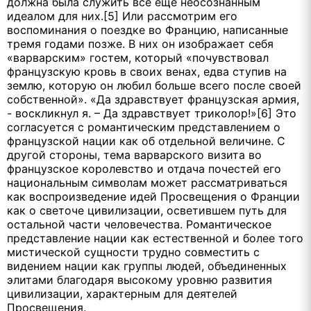
должна была служить все еще неосознанным
идеалом для них.[5] Или рассмотрим его
воспоминания о поездке во Францию, написанные
тремя годами позже. В них он изображает себя
«варварским» гостем, который «почувствовал
французскую кровь в своих венах, едва ступив на
землю, которую он любил больше всего после своей
собственной». «Да здравствует французская армия,
- воскликнул я. – Да здравствует триколор!»[6] Это
согласуется с романтическим представлением о
французской нации как об отдельной величине. С
другой стороны, тема варварского визита во
французское королевство и отдача почестей его
национальным символам может рассматриваться
как воспроизведение идей Просвещения о Франции
как о светоче цивилизации, осветившем путь для
остальной части человечества. Романтическое
представление нации как естественной и более того
мистической сущности трудно совместить с
видением нации как группы людей, объединенных
элитами благодаря высокому уровню развития
цивилизации, характерным для деятелей
Просвещения.