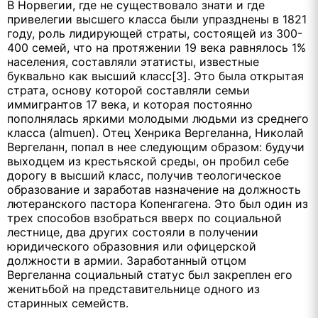
В Норвегии, где не существовало знати и где
привелегии высшего класса были упразднены в 1821
году, роль лидирующей страты, состоящей из 300-
400 семей, что на протяжении 19 века равнялось 1%
населения, составляли этатисты, известные
буквально как высший класс[3]. Это была открытая
страта, основу которой составляли семьи
иммигрантов 17 века, и которая постоянно
пополнялась яркими молодыми людьми из среднего
класса (almuen). Отец Хенрика Вергеланна, Николай
Вергеланн, попал в нее следующим образом: будучи
выходцем из крестьяской среды, он пробил себе
дорогу в высший класс, получив теологическое
образование и заработав назначение на должность
лютеранского пастора Копенгагена. Это был один из
трех способов взобраться вверх по социальной
лестнице, два других состояли в получении
юридического образовния или офицерской
должности в армии. Заработанный отцом
Вергеланна социальный статус был закреплен его
женитьбой на представительнице одного из
старинных семейств.