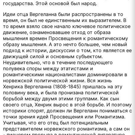
государства. Этой основой был народ.
Идеи отца Вергеланна были распространены в то
время, он был не единственным их выразителем. В
то время взяло свое начало ключевое политическое
движение, ознаменовавшее отход от образа
мышления времен Просвещения к романтическому
образу мышления. А это нечто большее, чем новый
подход к истории, дискуссии о том, кто является ее
движущей силой и основным субъектом.
Неудивительно, что в течение последующего
полувека споры между этатистами и
романтическими националистами доминировали в
норвежской политической жизни. Вся жизнь
Хенрика Вергеланна (1808-1845) пришлась на эту
половину века, и была пронизана политической
борьбой между двумя этими группами. Как сын
своего отца, Хенрик вырос в этой борьбе. И поэтому
историки спорят, должен ли Вергеланн пониматься с
точки зрения идей Просвещения или Романтизма.
Учитывая, что его отец был потенциальным
представителем норвежского романтизма, а сам он
- пионером прорыва в романтической литературе,