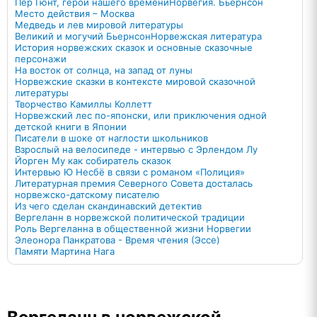
Пер Гюнт, герой нашего времени
Норвегия. Бьёрнсон
Место действия – Москва
Медведь и лев мировой литературы
Великий и могучий Бьернсон
Норвежская литература
История норвежских сказок и основные сказочные
персонажи
На восток от солнца, на запад от луны
Норвежские сказки в контексте мировой сказочной
литературы
Творчество Камиллы Коллетт
Норвежский лес по-японски, или приключения одной
детской книги в Японии
Писатели в шоке от наглости школьников
Взрослый на велосипеде - интервью с Эрлендом Лу
Йорген Му как собиратель сказок
Интервью Ю Несбё в связи с романом «Полиция»
Литературная премия Северного Совета досталась
норвежско-датскому писателю
Из чего сделан скандинавский детектив
Вергеланн в норвежской политической традиции
Роль Вергеланна в общественной жизни Норвегии
Элеонора Панкратова - Время чтения (Эссе)
Памяти Мартина Нага