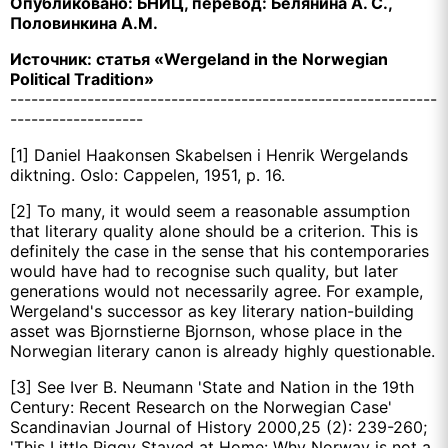
Опубликовано: БНИЦ, перевод: Белянина А. С.,
Половинкина А.М.
Источник: статья «Wergeland in the Norwegian
Political Tradition»
-------------------------------------------------------------
-------------------
[1] Daniel Haakonsen Skabelsen i Henrik Wergelands
diktning. Oslo: Cappelen, 1951, p. 16.
[2] To many, it would seem a reasonable assumption
that literary quality alone should be a criterion. This is
definitely the case in the sense that his contemporaries
would have had to recognise such quality, but later
generations would not necessarily agree. For example,
Wergeland's successor as key literary nation-building
asset was Bjornstierne Bjornson, whose place in the
Norwegian literary canon is already highly questionable.
[3] See Iver B. Neumann 'State and Nation in the 19th
Century: Recent Research on the Norwegian Case'
Scandinavian Journal of History 2000,25 (2): 239-260;
'This Little Piggy Stayed at Home: Why Norway is not a